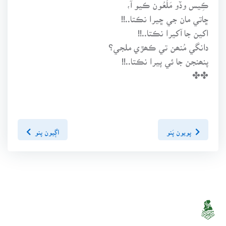
ڪِيس وڏو مَلَعُون ڪيو آ،
ڇاتي مان جي ڇيرا نڪتا..!!
اکين جا آکيرا نڪتا..!!
دانگي مُنھن تي ڪھڙي ملجي؟
پنھنجن جا ئي پيرا نڪتا..!!
✤✤
پويون پَنو
اڳيون پنو