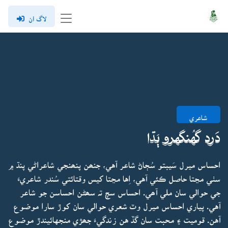
لاگ ان
شاعري
دَرد گهُنگهرو ٻَڌا
احساس ميرل سَيبتو سُڄاڻ شاعر آهي، جنھن پنھنجي شاعراڻي پنڌ ۾
سٺي مڃتا حاصل ڪئي آهي، اِها مڃتا کيس وقتائتي سُندر شاعريءَ
جي حوالي سان ملي آھي. احساس سچ تہ سھڻن احساسن جو شاعر
آهي. پياري احساس ميرل وٽ شعري حوالي سان کوڙ سارا موضوع
آهن. قوميت ۽ محبت سان گڏ هن زندگيءَ جھڙي منجهائيندڙ موضوع