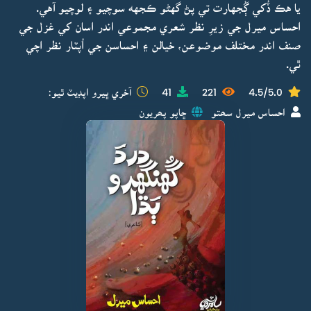
يا هڪ ڏُکي ڳُجهارت تي پڻ گهڻو ڪجهه سوچيو ۽ لوچيو آهي.
احساس ميرل جي زيرِ نظر شعري مجموعي اندر اسان کي غزل جي
صنف اندر مختلف موضوعن، خيالن ۽ احساسن جي اُپٽار نظر اچي
ٿي.
4.5/5.0
221
41
آخري ڀيرو اپڊيٽ ٿيو:
احساس ميرل سھتو
ڇاپو پھريون