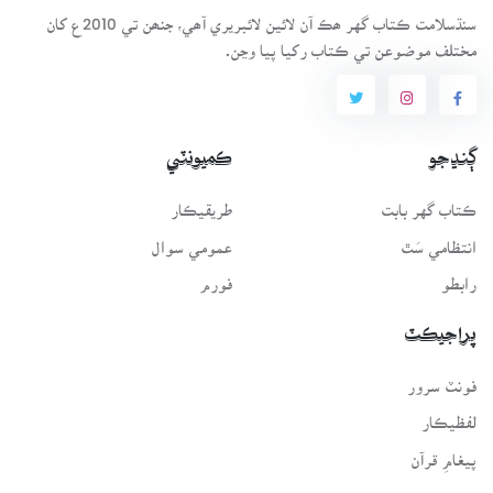
سنڌسلامت ڪتاب گهر ھڪ آن لائين لائبريري آھي، جنھن تي 2010ع کان
مختلف موضوعن تي ڪتاب رکيا پيا وڃن.
ڳنڍجو
ڪميونٽي
ڪتاب گهر بابت
طريقيڪار
انتظامي سَٿ
عمومي سوال
رابطو
فورم
پراجيڪٽ
فونٽ سرور
لفظيڪار
پيغامِ قرآن