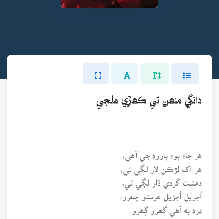
دانگي منھن تي ڪھڙي ملجي
هر جاءِ بوءِ بارود جي آهي،
هر اک لڙڪن لار لڳي ٿي،
دهشت گردي ڌار لڳي ٿي،
اُجڙيل اُجڙيل هرڪو چھرو،
درد به آهي گِھرو گِھرو،