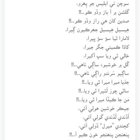
سوچن تي ابليس جو پِھرو،
گلشن ۾ آ باز وڏو ڪو..!!
صدين کان هي راز وڏو ڪو..!!
هِيسيل هِيسيل جھرڪيون ڳيرا،
لامارا ٿيا سؤ سؤ ڀيرا،
کاڌا ڪميني جگر جيرا،
خالي ٿي ويا سڀ آکيرا،
گُل ۾ خوشبوءِ ساڳِي ناهي..!!
ساڳيو سُرندو راڳِي ناهي..!!
جذبا ميرا ميرا ٿي ويا..!!
ساٿي چورَ لُٽيرا ٿي ويا..!!
مَن جا ڪيڏا ميرا ٿي ويا..!!
جيڪر خوشين هولِي آئي،
اُڏندي لُڏندي گولِي آئي،
کڄندي ”ميرل“ ڏولِي آئي،
پنھنجن پنھنجو خون ڪيو آ..!!