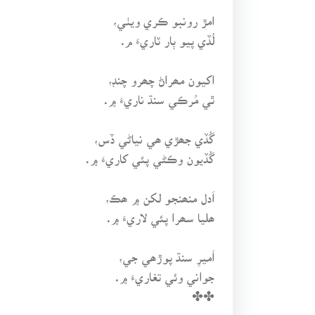
امڙ رونبو ڪري ويٺي،
لُڏي پيو ٻار ٽاريءَ م.
اکيون مھراڻ چھرو چنڊ،
ٿي مُرڪي سنڌ ناريءَ ۾.
گُڏي جھڙي ھي نياڻي ڏس،
گُڏيون وڪڻي پئي کاريءَ ۾.
اَدل منھنجو لکن ۾ ھڪ،
ھليا سھرا پئي لاريءَ ۾.
اَميرِ سنڌ پوڙھي جي،
جواني وئي تغاريءَ ۾.
✤✤