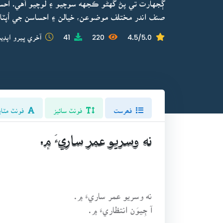
ڳُجهارت تي پڻ گهڻو ڪجهه سوچيو ۽ لوچيو آهي. اح
صنف اندر مختلف موضوعن، خيالن ۽ احساسن جي اُپٽا
4.5/5.0
220
41
آخري ڀيرو اپڊي
فھرست
فونٽ سائيز
فونٽ مٽاي
نه وسريو عمر ساريءَ ۾.
نه وسريو عمر ساريءَ ۾.
آ جِيوَن انتظاريءَ ۾.