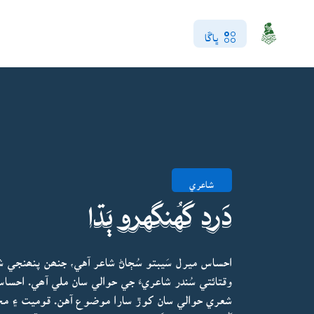
ڀاڱا
شاعري
دَرد گهُنگهرو ٻَڌا
احساس ميرل سَيبتو سُڄاڻ شاعر آهي، جنھن پنھنجي ش
وقتائتي سُندر شاعريءَ جي حوالي سان ملي آھي. احس
شعري حوالي سان کوڙ سارا موضوع آهن. قوميت ۽ محب