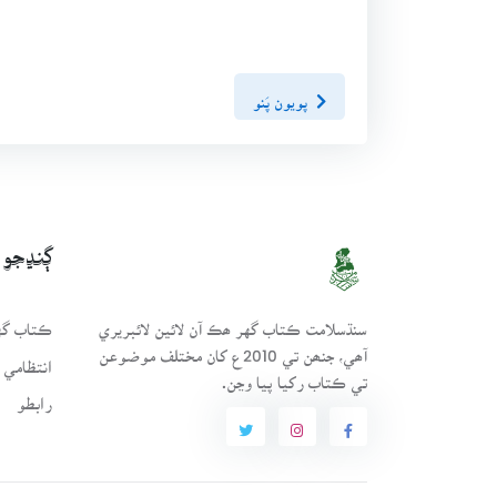
پويون پَنو
ڳنڍجو
سنڌسلامت ڪتاب گهر ھڪ آن لائين لائبريري
ڪتاب گهر
آھي، جنھن تي 2010ع کان مختلف موضوعن
انتظامي 
تي ڪتاب رکيا پيا وڃن.
رابطو