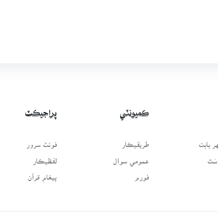
ڪميونٽي
پراجيڪٽ
 بابت
طريقيڪار
فونٽ سرور
سَٿ
عمومي سوال
لفظيڪار
فورم
پيغامِ قرآن