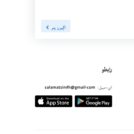
اڳيون پنو
رابطو
اي-ميل:
salamatsindh@gmail.com