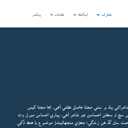
تعارف
ليکڪ
ڪِتابَ
پبلشر
اعراڻي پنڌ ۾ سٺي مڃتا حاصل ڪئي آهي، اِها مڃتا کيس
اس سچ تہ سھڻن احساسن جو شاعر آهي. پياري احساس ميرل وٽ
ت سان گڏ هن زندگيءَ جھڙي منجهائيندڙ موضوع يا هڪ ڏُکي