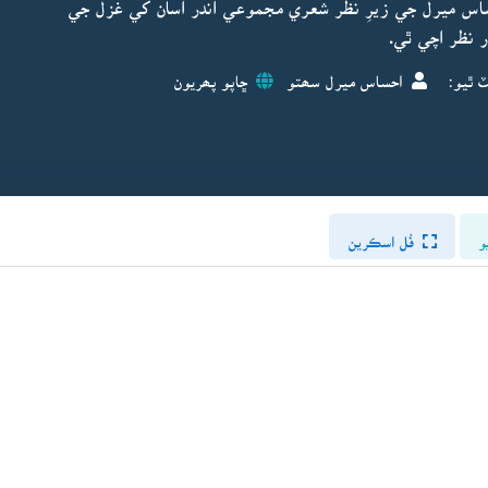
ساس ميرل جي زيرِ نظر شعري مجموعي اندر اسان کي غزل جي
ر نظر اچي ٿي.
ٽ ٿيو:
احساس ميرل سھتو
ڇاپو پھريون
و
فُل اسڪرين