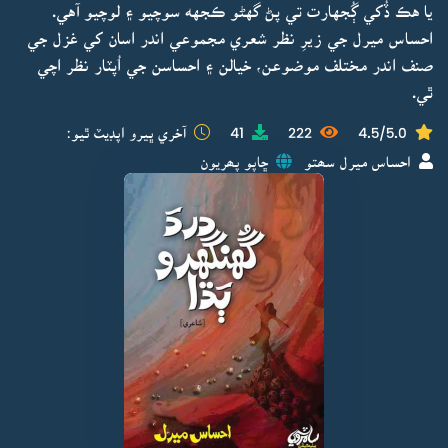
يا هڪ ڏُکي ڳُجهارت تي پڻ گهڻو ڪجهه سوچيو ۽ لوچيو آهي.
احساس ميرل جي زيرِ نظر شعري مجموعي اندر اسان کي غزل جي
صنف اندر مختلف موضوعن، خيالن ۽ احساسن جي اُپٽار نظر اچي
ٿي.
4.5/5.0
222
41
آخري ڀيرو اپڊيٽ ٿيو:
احساس ميرل سھتو
ڇاپو پھريون