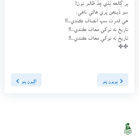
پر ڳالھه ٻُڌي ڇڏ ظالم تون!
سو ڏينھن پَري هاڻي ناهي،
هي قدرت سڀ انصاف ڪندي..!!
تاريخ نه توکي معاف ڪندي..!!
تاريخ نه توکي معاف ڪندي..!!
✤✤
پويون پَنو
اڳيون پنو