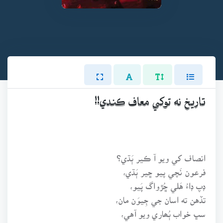
تاريخ نه توکي معاف ڪندي!!
انصاف کي ويو آ ڪير ٻَڌي؟
فرعون نَچي پيو ڇير ٻَڌي،
ڊپ ڊاءُ هَلي ڇُڙواگ پَيو،
تڏهن ته اسان جي جِيوَن مان،
سڀ خواب ٻُھاري ويو آهي،