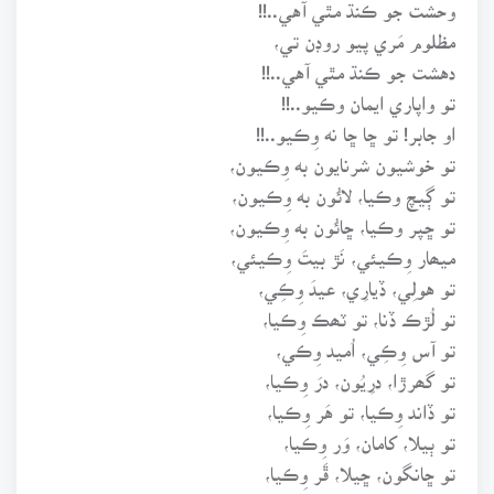
وحشت جو ڪنڌ مٿي آهي..!!
مظلوم مَري پيو روڊن تي،
دهشت جو ڪنڌ مٿي آهي..!!
تو واپاري ايمان وڪيو..!!
او جابر! تو ڇا ڇا نه وِڪيو..!!
تو خوشيون شرنايون به وِڪيون،
تو ڳيچ وڪيا، لائُون به وِڪيون،
تو ڇپر وڪيا، ڇائُون به وِڪيون،
ميھار وِڪيئي، نَڙ بيتَ وِڪيئي،
تو هولِي، ڏيارِي، عيدَ وِڪِي،
تو لُڙڪ ڏنا، تو ٽھڪ وِڪيا،
تو آس وِڪِي، اُميد وِڪي،
تو گھرڙا، درِيُون، درَ وِڪيا،
تو ڏاند وِڪيا، تو هَر وِڪيا،
تو ٻيلا، کامان، وَر وِڪيا،
تو ڇانگون، ڇيلا، ڦَر وِڪيا،