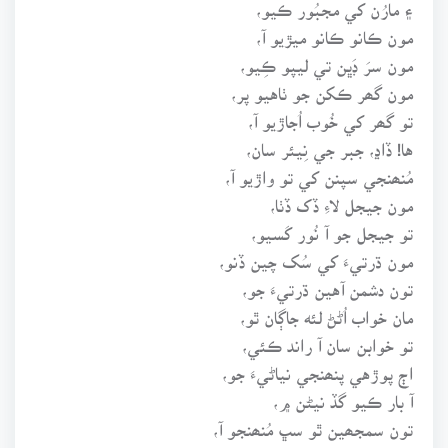
۽ مارُن کي مجبُور ڪيو،
مون ڪانو ڪانو ميڙيو آ،
مون سرَ ڊَڀن تي ليپو ڪِيو،
مون گھر ڪکن جو ٺاهيو پر،
تو گھر کي خُوب اُجاڙيو آ،
ها! ڏاڍ، جبر جي نِيئر سان،
مُنھنجي سپنن کي تو واڙيو آ،
مون جيجل لاءِ ڏک ڏٺا،
تو جيجل جو آ نُور کَسيو،
مون ڌرتيءَ کي سُک چين ڏنو،
تون دشمن آهين ڌرتيءَ جو،
مان خواب اُڻڻ لئه جاڳان ٿو،
تو خوابن سان آ راند ڪئي،
اڄ پوڙهي پنھنجي نياڻيءَ جو،
آ بار ڪيو گڏ نيڻن ۾،
تون سمجھين ٿو سڀ مُنھنجو آ،