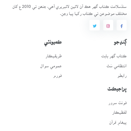
سنڌسلامت ڪتاب گهر ھڪ آن لائين لائبريري آھي، جنھن تي 2010ع کان
مختلف موضوعن تي ڪتاب رکيا پيا وڃن.
ڳنڍجو
ڪميونٽي
ڪتاب گهر بابت
طريقيڪار
انتظامي سَٿ
عمومي سوال
رابطو
فورم
پراجيڪٽ
فونٽ سرور
لفظيڪار
پيغامِ قرآن