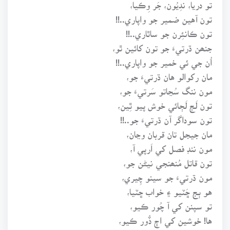
تو دريا، ندِيُون، جَر وِڪيا،
تون آهين ضمير جو واپاري..!!
تون ڪانئِرن جو ساٿاري..!!
جنھن ڌرتيءَ جو تون کائين ٿو،
اُن جي ئي خمير جو واپاري..!!
مان رکوالو هان ڌرتيءَ جو،
مون ننگ سُڃاتو سَرتيءَ جو،
تون لَڄ لَڄائي خوش پيو ٿِين،
تون سوداگر آن ڌرتيءَ جو..!!
مان جيجل تان قربان وڃان،
مون ننڊ فصل کي اَرپي آ،
تون قاتل مُنھنجي نيڻن جو،
مون ڌرتيءَ جو سينو چِيري،
هو ٻج ڇَٽيو ۽ خواب ڇٽيا،
تو سپنن کي آ چُور ڪيو،
ها! خوشين کي اڄ ڏُور ڪيو،