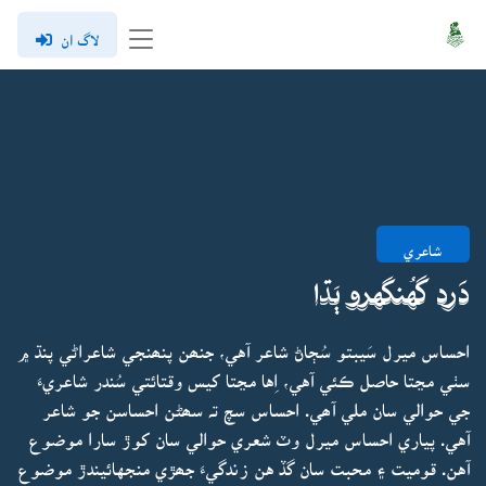
لاگ ان
شاعري
دَرد گهُنگهرو ٻَڌا
احساس ميرل سَيبتو سُڄاڻ شاعر آهي، جنھن پنھنجي شاعراڻي پنڌ ۾
سٺي مڃتا حاصل ڪئي آهي، اِها مڃتا کيس وقتائتي سُندر شاعريءَ
جي حوالي سان ملي آھي. احساس سچ تہ سھڻن احساسن جو شاعر
آهي. پياري احساس ميرل وٽ شعري حوالي سان کوڙ سارا موضوع
آهن. قوميت ۽ محبت سان گڏ هن زندگيءَ جھڙي منجهائيندڙ موضوع