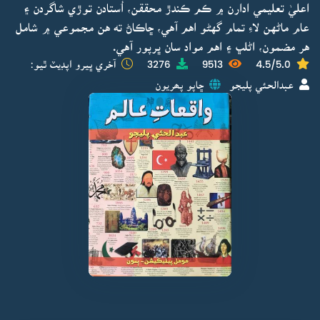
اعليٰ تعليمي ادارن ۾ ڪم ڪندڙ محققن، اُستادن توڙي شاگردن ۽
عام ماڻهن لاءِ تمام گهڻو اهم آهي، ڇاڪاڻ ته هن مجموعي ۾ شامل
هر مضمون، اڻلڀ ۽ اهم مواد سان ڀرپور آهي.
4.5/5.0
9513
3276
آخري ڀيرو اپڊيٽ ٿيو:
عبدالحئي پليجو
ڇاپو پھريون