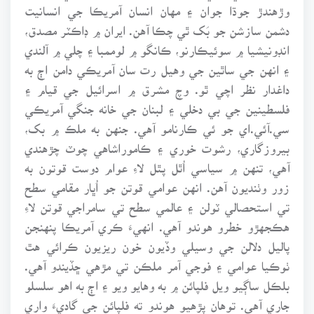
وڙهندڙ جوڌا جوان ۽ مهان انسان آمريڪا جي انسانيت
دشمن سازشن جو بَک ٿي چڪا آهن. ايران ۾ ڊاڪٽر مصدق،
انڊونيشيا ۾ سوئيڪارنو، ڪانگو ۾ لوممبا ۽ چلي ۾ آلندي
۽ انهن جي ساٿين جي وهيل رت سان آمريڪي دامن اڄ به
داغدار نظر اچي ٿو. وچ مشرق ۾ اسرائيل جي قيام ۽
فلسطينين جي بي دخلي ۽ لبنان جي خانه جنگي آمريڪي
سي.آئي.اي جو ئي ڪارنامو آهي. جنهن به ملڪ ۾ بک،
بيروزگاري، رشوت خوري ۽ ڪاموراشاهي چوٽ چڙهندي
آهي، تنهن ۾ سياسي اُٿل پٿل لاءِ عوام دوست قوتون به
زور وٺنديون آهن. انهن عوامي قوتن جو اُڀار مقامي سطح
تي استحصالي ٽولن ۽ عالمي سطح تي سامراجي قوتن لاءِ
هڪجهڙو خطرو هوندو آهي. انهيءَ ڪري آمريڪا پنهنجن
پاليل دلالن جي وسيلي وڏيون خون ريزيون ڪرائي هٿ
ٺوڪيا عوامي ۽ فوجي آمر ملڪن تي مڙهي ڇڏيندو آهي.
بلڪل ساڳيو ويل فلپائن ۾ به وهايو ويو ۽ اڄ به اهو سلسلو
جاري آهي. توهان پڙهيو هوندو ته فلپائن جي گاديءَ واري