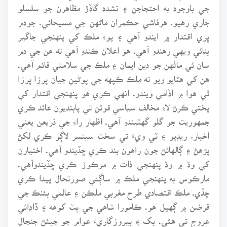
جي باوجود به احتجاجن ۽ تشدد گاڏڙ مظاهرن جو سلسلو
جاري رهيو. هرفاشي حڪمران ماڻهن جي مسيحائي. جودم
ڀري اقتدار ۾ ايندو آهي ۽ پوءِ ملڪ کي پنهنجي جاگير
بنائي ويهي رهندو آهي. هو اعلان ڪندو آهي ته هن جي دم
سان ئي ماڻهن جو دين ايمان ۽ ملڪ جي سلامتي قائم آهي.
هن کي هٽايو ويو ته ملڪ ڪپهه جي پوڻين جيان پرزا پرزا
ٿي هوا ۾ اڏامي ويندو. انهي ڪري هو پنهنجي اقتدار کي
پختي ڪرڻ لاءِ مخالف سياسي قوتن تي پابنديون عائد ڪري
جمهوريت جو گلو گهٽيندو آهي. اظهار راءِ جي ذريعن يعني
اخبار، ريڊيو ۽ ٽي ويءَ تي سخت سينسر لاڳو ڪري لکڻ
پڙهڻ ۽ ڳالهائڻ جون راهون بند ڪري ڇڏيندو آهي. اختيارن
کي وڌ ۾ وڌ پنهنجي ذات ۾ مرڪوز ڪري ڇڏيندوآهي.
مارڪوس به پنهنجي ملڪ ۾ ساڳئي صورتحال پيدا ڪري
ڇڏي. ملڪ اقتصادي طرح مغربي ملڪن ۽ عالمي بئنڪ جي
قرضن ۾ ڳهيل هو. ڪامورا شاهي جي پٽ کوهه ۽ ڏاڍائي
عروج تي هئي. بک ۽ بيروزگاريءَ عوام جو جيئڻ جنجال