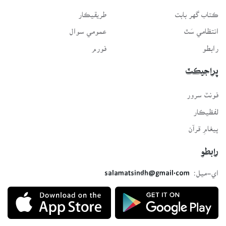
ڪتاب گهر بابت
طريقيڪار
انتظامي سَٿ
عمومي سوال
رابطو
فورم
پراجيڪٽ
فونٽ سرور
لفظيڪار
پيغامِ قرآن
رابطو
اي-ميل:
salamatsindh@gmail.com