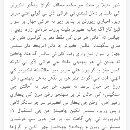
شهر منيلا ۾ ملڪ جو مکيه مخالف اڳواڻ يينگنو اڪيونو
کي ملڪ ۾ داخل ٿيندي ئي هوائي اڏي تي گولي هڻي ماريو
ويو. اخباري رپورٽن ۾ ٻڌايو ويو ته هوائي جهاز ۾ سوار
ٿيڻ کان اڳ جناب اڪيونو بليٽ پروف فولادي زره اوڍي ۽
چيائين ته ”هاڻي هو مون کي فقط مغز ۾ گوليون هڻي ئي
ماري سگهندا.“ غالبن اڪيونو جا قاتل آمريڪا مان سندس
جهاز ۾ سوار ٿيڻ واري وقت کان ئي ساڻس گڏ هئا. ڇاڪاڻ
ته جيئن ئي هو پنهنجي ملڪ جي هوائي اڏي تي لٿوته
کيس مغز ۾ گوليون هڻي ماريو ويو. حالانڪه اڪيونو کي
انهيءَ انت جي اڳواٽ علم هو، پر تڏهن به هن پنهنجي وطن
ورڻ جو خيال ترڪ نه ڪيو. هن چيو ته ”حالتن جي
سنگينيءَ کي ڄاڻان ٿو پر منهنجو وطن مون کي پڪاري
رهيو آهي.“ وطن جي پڪار تي اڪيونو سر جو سانگو لاهي
واپس وريو. سندس لکين چاهيندڙ هن جي استقبال لاءِ
ايئرپورٽ تي اچي ڳاهٽ ٿيا، پر هنن جون سڀ خوشيون
مسمار ٿي ويون ۽ ٻهڪندڙ چهڪندڙ چهرا اکين ۾ ڳوڙها