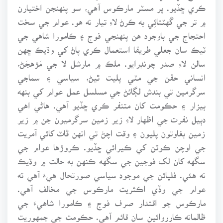
ڪري ڇڏيو. پر مسٽر مارڪوس آهي، سو پنهنجن اختيارن
۾ تر جي گَهٽتائِي به ڪرڻ لاءِ تيار نه هو. عوام جي سخت
احتجاج جي باوجود هن پنهنجي فوج ۽ ڪامورا شاهي جي
ٽيڪ سان جعلي طريقا استعمال ڪري پاڻ کي وڌيڪ ڇهن
سالن لاءِ صدر چونڊرايو. ملڪ ۾ مارشل لا جي مَڙهجَڻ،
انساني حقن جي مٽي پليت ٿيڻ، سياسي ۽ سماجي
سرگرمين تي بندش لڳائڻ جي مسلسل عمل عوام کي بنهه
بيزار ۽ حڪومت کان متنفر ڪري ڇڏيو آهي. هاڻي اهي
دٻيل نفرت جي اظهار لاءِ زير زمين سرگرميون جن ۾ زير
زمين بغاوتون پليون ۽ وقت اچڻ تي انهن ڦاٽ کائي آمريت
جي اوچن ڪوٽن کي ڪيرائي ڇڏيو. ڪروڙها عوام جي
سگهه کان لک فوجين جي سگهه ڪنهن به حالت ۾ وڌيڪ
نه هئي. فلپائن جي موجود سياسي صورتحال هيءَ آهي ته
عوام جي وڏي اڪثريت مارڪوس جي مخالف آهي.
مارڪوس جو اقتدار صرف فوج ۽ ڪامورا شاهيءَ جي
ظالمانه ڪارروائين سان قائم آهي. حڪومت جي جمهوريت