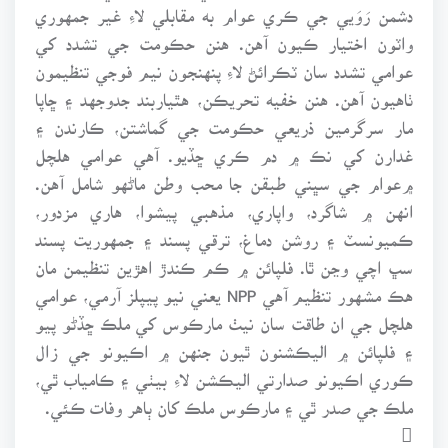
دشمن رَوَيي جي ڪري عوام به مقابلي لاءِ غير جمهوري
واٽون اختيار ڪيون آهن. هنن حڪومت جي تشدد کي
عوامي تشدد سان ٽڪرائڻ لاءِ پنهنجون نيم فوجي تنظيمون
ٺاهيون آهن. هنن خفيه تحريڪن، هٿياربند جدوجهد ۽ ڇاپا
مار سرگرمين ذريعي حڪومت جي گماشتن، ڪارندن ۽
غدارن کي نڪ ۾ دم ڪري ڇڏيو. آهي عوامي هلچل
۾عوام جي سڀني طبقن جا محب وطن ماڻهو شامل آهن.
انهن ۾ شاگرد، واپاري، مذهبي پيشوا، هاري مزدور،
ڪميونسٽ ۽ روشن دماغ، ترقي پسند ۽ جمهوريت پسند
سڀ اچي وڃن ٿا. فلپائن ۾ ڪم ڪندڙ اهڙين تنظيمن مان
هڪ مشهور تنظيم آهي NPP يعني نيو پيپلز آرمي، عوامي
هلچل جي ان طاقت سان نيٺ مارڪوس کي ملڪ ڇڏڻو پيو
۽ فلپائن ۾ اليڪشنون ٿيون جنهن ۾ اڪيونو جي زال
ڪوري اڪيونو صدارتي اليڪشن لاءِ بيٺي ۽ ڪامياب ٿي،
ملڪ جي صدر ٿي ۽ مارڪوس ملڪ کان ٻاهر وفات ڪئي.
