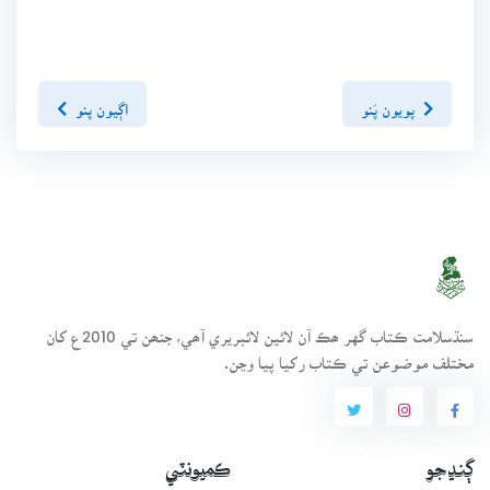
پويون پَنو
اڳيون پنو
سنڌسلامت ڪتاب گهر ھڪ آن لائين لائبريري آھي، جنھن تي 2010ع کان
مختلف موضوعن تي ڪتاب رکيا پيا وڃن.
ڳنڍجو
ڪميونٽي