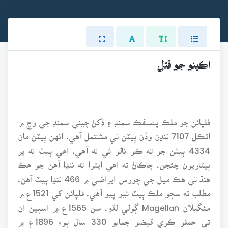
اڪينو جو قتل
فلپائن جو ملڪ پئسفڪ سمنڊ ۽ ڏکڻ چيني سمنڊ جي وچ ۾
اٽڪل 7107 ننڍن وڏن ٻيٽن تي مشتمل آهي. انهن ٻيٽن مان
4334 ٻيٽن جو ته ڪو نالو ئي نه آهي. اهي ٻيٽ نه پر
ٻيٽاريون چئجن. ڇاڪاڻ ته اهي ايترا ته ننڍا آهن جو هڪ
هنڌ تي هڪ ميل جي چورس ايراضي ۾ 466 ننڍا ٻيٽ آهن.
مطلب ته سڄو ملڪ ٻيٽ ٿيو پيو آهي. فلپائن کي 1521ع ۾
مئگيلان Magellan ڳولي لڌو. سن 1565ع ۾ اسپين ان
تي حملو ڪري قبضو ڄمايو 330 سال پوءِ 1896ع ۾