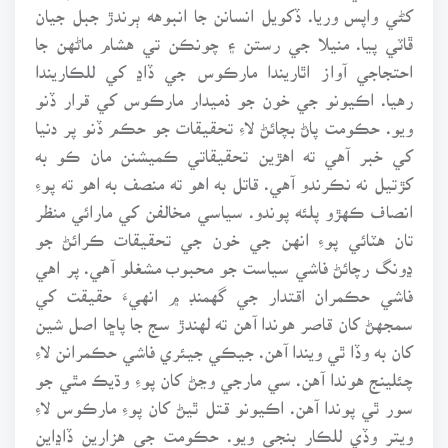
کڻي واپس وريا. ڏکويل انسانن جا انبوهه ٻرندڙ جبل جيان
ڦاٽي پيا. منيلا جي رستن ۽ چونڪن تي هشام ماڻهن جا
احتجاجي آواز اٿاريندا مارڪوس جي ڏاڍ کي للڪاريندا
رهيا. اڪيونو جي خون جو ذميدار مارڪوس کي قرار ڏنو
ويو. حڪومت پاڻ بچائڻ لاءِ تحقيقات جو حڪم ڏنو پر دنيا
کي خبر آهي ته اهڙين تحقيقاتي ڪميشنن مان ڪو به
کڙتيل نه نڪرندو آهي. قاتل به اهو ته منصف به اهو ته پوءِ
انصاف ڪهڙو پلئه پوندو. سياسي مخالفن کي مارائي منظر
تان هٽائي پوءِ انهن جي خون جي تحقيقات ڪرائڻ جو
ڍونگ رچائڻ فاشي سياست جو محبوب مشغلو آهي. پر اهي
فاشي حڪمران اقتدار جي گهمنڊ ۾ انهيءَ حقيقت کي
سمجهڻ کان قاصر هوندا آهن ته لهندڙ سج جا پاڇا اصل شين
کان به وڏا ٿي ويندا آهن. جيڪي جيئري فاشي حڪمرانن لاءِ
چئلينج هوندا آهن. سي مارجي وڃڻ کان پوءِ وڌيڪ مٿي جو
سور ٿي پوندا آهن. اڪيونو قتل ٿيڻ کان پوءِ مارڪوس لاءِ
ويتر وڏي للڪار بنجي ويو. حڪومت جي هزارين ڏاڍاين