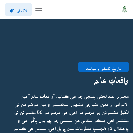
لاگ ان
تاريخ، فلسفو ۽ سياست
واقعاتِ عالم
محترم عبدالحئي پليجي جو هي ڪتاب، ”واقعات عالم“ بين
الاقوامي واقعن، دنيا جي مشهور شخصيتن ۽ ٻين موضوعن تي
لکيل مضمونن جو مجموعو آهي، هي مجموعو 50 مضمونن تي
مشتمل آهي جيڪو سندس هن سلسلي جو پهريون ڀاڱو آهي ۽
پڙهندڙن لاءِ دلچسپ معلومات سان ڀريل آهي. سندس هي ڪتاب،