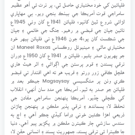
فلپائين کي خود مختياري حاصل ٿي، پر ترت ئي اُهو عظيم
سامراجي قوت آمريڪا جي بيٺڪ بنجي ويو. ٻي مهاڀاري
لڙائي شروع ٿيڻ کانپوءِ فلپائن 1941ع کان وٺي 1945ع
تائين جپان جي قبضي ۾ رهيو. جنگ جي خاتمي ۽ جپان
جي شڪست کان پوءِ4 جون 1946ع تي فلپائن ٻيهر خود
مختياري ماڻي ۽ مينيوئل روڪساس Maneel Roxas ان
جو پهريون صدر بڻيو. فلپائن ۾ 1941ع کان 1950ع دوران
ترقي پسندن ۽ قوم پرستن جي اڳواڻي ۽ اثر هيٺ هاري
هلچل ڪافي زور ورتو ۽ قريب هو ته اهي اقتدار تي قبضو
ڪري وٺن پر مئگسيسي Magsaysay جيڪو بعد ۾
فلپائن جو صدر به ٿيو. آمريڪا جي مدد سان اُنهيءَ انقلاب
کي ڪُچلي ڇڏيو. آمريڪا پنهنجن سامراجي مفادن جي
تحفظ لاءِ پسمانده ۽ ترقي پذير ملڪن ۾ پنهنجن ڇاڙتن
ذريعي اهڙا ڪئين خوني ڊراما کيڏي چڪو آهي ۽ اڄ به
سندس سازشي ڄار ڪيترن ملڪن ۾ پکڙِيو پيو آهي. دنيا
جا ڪيترا ئي ترقي پسند، جمهوريت پسند ۽ انساني حقن لاءِ