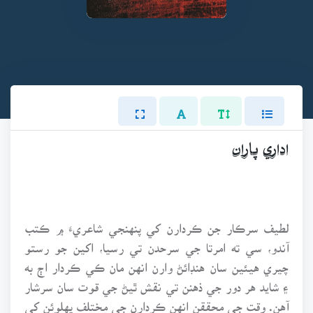
اداري پاران
لطيف سرڪار جن ڪردارن کي پنهنجي شاعريءَ ۾ ڪتب
آندو، سي ته امرتا جي سرحدن تي رسيا، اکين جو رستو
چيري هيئين سان هنڊائڻ وارن انهن مان ڪي ڪردار اڄ به
۽ شايد هر دور جي ذهنن تي نقش ٿيڻ جي قوت سان سرشار
آهن. وقت جي محققن انهن ڪردارن جي مختلف پهلوئن کي