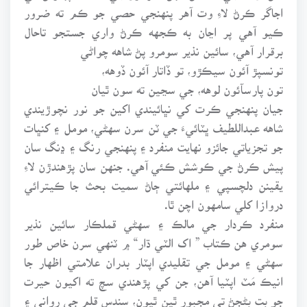
اجاگر ڪرڻ لاءِ وت آهر پنهنجي حصي جو ڪم ته ضرور
ڪيو آهي پر اڃان به ڪجهه ڪرڻ واري جستجو تاحال
برقرار آهي، سائين نذير سومرو پڻ شاهه چواڻي
تونسپڙ آئون سيڪڙو، تو ڏاتار آئون ڏوهه،
تون پارسآئون لوهه، جي سڃين ته سون ٿيان
جيان پنهنجي ڪرت کي نڀائيندي اکين جو نور نچوڙيندي
شاهه عبداللطيف ڀٽائيءَ جي ٽن سرن سهڻي، مومل ۽ کنڀات
جو تجزياتي جائزو نهايت منفرد ۽ پنهنجي رنگ ۽ ڍنگ سان
پيش ڪرڻ جي ڪوشش ڪئي آهي. جنهن سان پڙهندڙن لاءِ
يقينن دلچسپي ۽ ملهائتي ڄاڻ سميت بحث جا ڪيترائي
دروازا کلي سامهون اچن ٿا.
منفرد ڪردار جي مالڪ ۽ سهڻي قملڪار سائين نذير
سومري هن ڪتاب ” اک الٽي ڌار“ ۾ ٽنهي سرن خاص طور
سهڻي ۽ مومل جي تقليدي اپٽار بدران علامتي اظهار جا
انيڪ مَٽ اپٽيا آهن، جن کي پڙهندي سچ ته اکيون حيرت
جو بت بڻجڻ تي مجبور ٿين ٿيون، سندس قلم جي رواني ۽