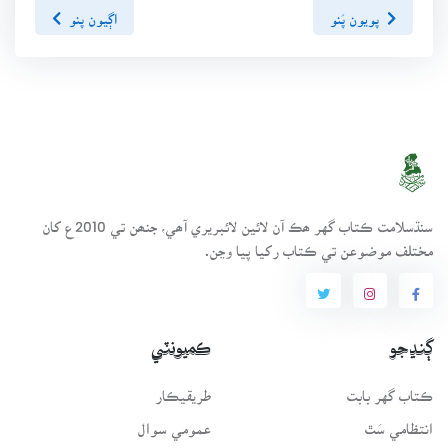
پويون پَنو
اڳيون پنو
سنڌسلامت ڪتاب گهر ھڪ آن لائين لائبريري آھي، جنھن تي 2010ع کان
مختلف موضوعن تي ڪتاب رکيا پيا وڃن.
ڳنڍجو
ڪميونٽي
ڪتاب گهر بابت
طريقيڪار
انتظامي سَٿ
عمومي سوال