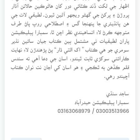
اظهار جي لکت ڏند ڪٿائي دور کان هاڻوڪين حالاتن آڌار
پروڙڻ ۽ پرکڻ جي گهڻو ويجهو آڻين ٿيون. لطيفي لات جي
هن پانڌيئري جا پنهنجا گس ۽ اصطلاحي روپ پاڻ طرف
متوجهه ڪرڻ لاءِ اتساهيندي نظر اچن ٿا، سمبارا پبليڪيشن
پاران لطيفيات تي مشتمل ٻين ڪتاب جيان سائين نذير
سومري جو هي ڪتاب ” اک الٽي ڌار“ پڻ پڙهندڙن لاءِ نهايت
ڪارائتي سوکڙي ثابت ٿيندو، اسان جي دعا آهي ته سندس
قلم ڪڏهن به ٿڪجي ۽ هو اسان کي اڃان نت نوان ڪتاب
آڇيندو رهي.
ساجد سنڌي
سمبارا پبليڪيشن حيدرآباد
03003513966 / 03163068979