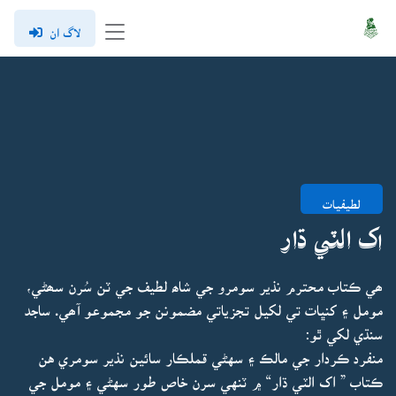
لاگ ان
لطيفيات
اک الٽي ڌار
ھي ڪتاب محترم نذير سومرو جي شاھ لطيف جي ٽن سُرن سھڻي،
مومل ۽ کنڀات تي لکيل تجزياتي مضمونن جو مجموعو آھي. ساجد
سنڌي لکي ٿو:
منفرد ڪردار جي مالڪ ۽ سهڻي قملڪار سائين نذير سومري هن
ڪتاب ” اک الٽي ڌار“ ۾ ٽنهي سرن خاص طور سهڻي ۽ مومل جي