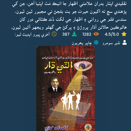
تقليدي اپٽار بدران علامتي اظهار جا انيڪ مَٽ اپٽيا آهن، جن کي
پڙهندي سچ ته اکيون حيرت جو بت بڻجڻ تي مجبور ٿين ٿيون،
سندس قلم جي رواني ۽ اظهار جي لکت ڏند ڪٿائي دور کان
هاڻوڪين حالاتن آڌار پروڙڻ ۽ پرکڻ جي گهڻو ويجهو آڻين ٿيون.
4.5/5.0
1282
387
آخري ڀيرو اپڊيٽ ٿيو:
نذير سومرو
ڇاپو پھريون