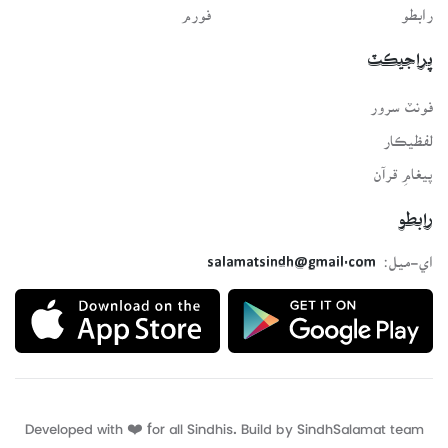
رابطو
فورم
پراجيڪٽ
فونٽ سرور
لفظيڪار
پيغامِ قرآن
رابطو
اي-ميل:
salamatsindh@gmail.com
Developed with ❤️ for all Sindhis. Build by
SindhSalamat
team