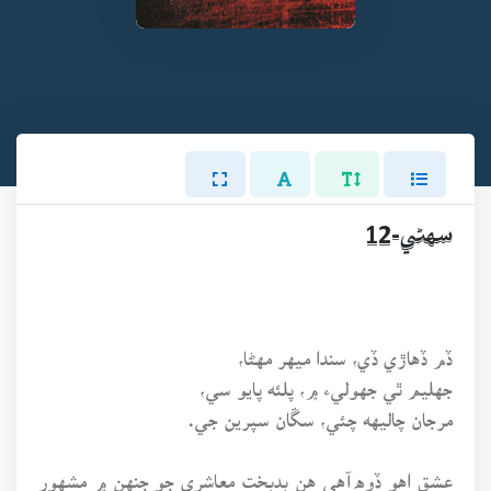
سهڻي-12
ڏم ڏهاڙي ڏي، سندا ميهر مهڻا،
جهليم ٿي جهوليء ۾، پلئه پايو سي،
مرجان چاليهه چئي، سڱان سپرين جي.
عشق اهو ڏوه آهي هن بدبخت معاشري جو جنهن ۾ مشهور