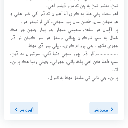
ٿيڻ، بدنام ٿيڻ به ڄڻ ته مزو ڏيندو آهي.
اهو بحث ٻئي هنڌ به ڪري آيا آهيون ته ڏم کي خبر هئي ۽
هو مهڻن سان، طعنن سان پيو سهڻيء کي لوئيندو هو.
پر اڳيان هو ساهڙ، محبتي ميهار جو پيار جنهن جو هڪ
خيال به سڀ ناوڪون ڇنائي ويندڙ هو سو ڪيئن ٿو ڏم
جهڙي ماڻهوء جي پرواه ڪري... ڀلي پيو ڏي مهڻا.
...............رڳو ڏم ڇو، سڄي دنيا ڏئي، سرتيون به ڏين.
سڀ طعنا هڻن اهي پلئه پائي، جهوليء جهلي وٺبا هڪ پرينء
لاء.
پرينء جي نالي تي ملندڙ مهڻا به قبول.
پويون پَنو
اڳيون پنو