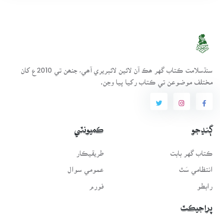
سنڌسلامت ڪتاب گهر ھڪ آن لائين لائبريري آھي، جنھن تي 2010ع کان
مختلف موضوعن تي ڪتاب رکيا پيا وڃن.
ڳنڍجو
ڪميونٽي
ڪتاب گهر بابت
طريقيڪار
انتظامي سَٿ
عمومي سوال
رابطو
فورم
پراجيڪٽ