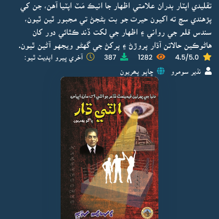
تقليدي اپٽار بدران علامتي اظهار جا انيڪ مَٽ اپٽيا آهن، جن کي
پڙهندي سچ ته اکيون حيرت جو بت بڻجڻ تي مجبور ٿين ٿيون،
سندس قلم جي رواني ۽ اظهار جي لکت ڏند ڪٿائي دور کان
هاڻوڪين حالاتن آڌار پروڙڻ ۽ پرکڻ جي گهڻو ويجهو آڻين ٿيون.
4.5/5.0
1282
387
آخري ڀيرو اپڊيٽ ٿيو:
نذير سومرو
ڇاپو پھريون