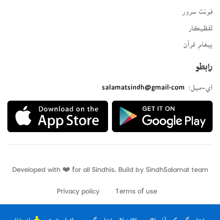
فونٽ سرور
لفظيڪار
پيغامِ قرآن
رابطو
اي-ميل:
salamatsindh@gmail.com
Developed with ❤️ for all Sindhis. Build by
SindhSalamat
team
Privacy policy
Terms of use
ڪتاب گهر کي آف لائين ھلائڻ لاءِ ڪتاب گهر جي ائپليڪيشن
انسٽال