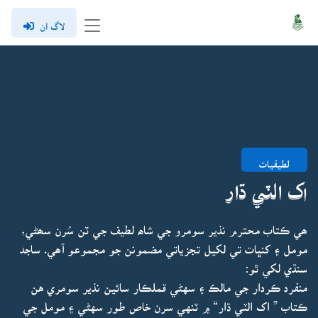
لاگ ان
لطيفيات
اک الٽي ڌار
ھي ڪتاب محترم نذير سومرو جي شاھ لطيف جي ٽن سُرن سھڻي،
مومل ۽ کنڀات تي لکيل تجزياتي مضمونن جو مجموعو آھي. ساجد
سنڌي لکي ٿو:
منفرد ڪردار جي مالڪ ۽ سهڻي قملڪار سائين نذير سومري هن
ڪتاب ” اک الٽي ڌار“ ۾ ٽنهي سرن خاص طور سهڻي ۽ مومل جي