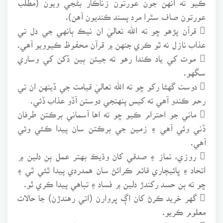
عورتون صاف سٿرا مرد پسند ڪنديون آهن).
 قرآن پڙهو ڇو ته الله تعاليٰ ان نيڪ ٻانهي جي دل تي
عذاب نازل نه ٿو ڪري جنهن ۾ قرآن محفوظ ڪيوويو آهي.
 موت کي ياد ڪندا رهو ته جيئن ٻين ڏکن کي وساري
سگهو.
 دوست گهڻا رکو ڇو ته الله تعاليٰ قيامت جي ڏينهن ان تي
رحم ڪندو آهي ته کيس پنهنجي دوستن آڏو عذاب ڏئي.
 ماني جو احترام ڪيو ڇو ته اها آسماني برڪتن طرفان
ڏني وئي آهي ۽ زمين جي برڪتن سان پيدا ڪئي وئي
آهي.
 روزي، نماز ۽ صدقي کان وڌيڪ بهتر عمل ٻن دلين ۾
اتحاد ۽ ڀائيچاري قائم ڪرائڻ سان همدردي پيدا ٿئي ٿي ۽
ڇو ته ٻن حسد رکندڙ دلين ۾ فساد ۽ تباهي پيدا ڪري ٿو.
 گهر خريد ڪرڻ کان اڳ ڀروارن (اتي رهندڙن) جا حالات
معلوم ڪريو.
 جهاد ڪندا رهو ته جيئن تندرستي به ملندي رهي ۽ شرف