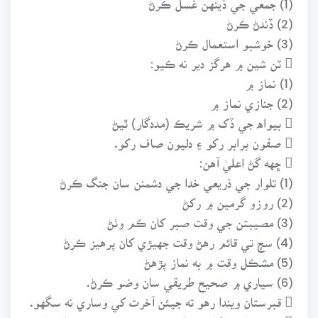
(2) ڏندڻ ڪرڻ
(3) خوشبو استعمال ڪرڻ
 ٽن شين ۾ هرگز دير نه ڪيو:
(1) نماز ۾
(2) جنازي نماز ۾
 بيواه جي ڏک ۾ شريڪ (مددگار) ٿيڻ
 صفون برابر رکو ۽ دليون صاف رکو.
 ڇهه گڻ اعليٰ آهن:
(1) تلوار جي ذريعي خدا جي دشمنن سان جنگ ڪرڻ
(2) روزو گرمين ۾ رکڻ
(3) مصيبتن جي وقت صبر کان ڪم وٺڻ
(4) سچ تي قائم رهڻ وقت جهيڙي کان پرهيز ڪرڻ
(5) مشڪل وقت ۾ به نماز پڙهڻ
(6) سياري ۾ صحيح طريقي سان وضو ڪرڻ.
 قبرستان ويندا رهو ته جيئن آخرت کي وساري نه سگهو.
 نيڪ ٻانهي کان سواءِ ڪنهن جي به صحبت اختيار نه