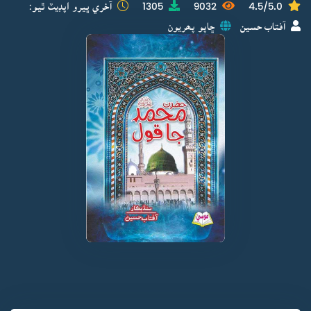
4.5/5.0
9032
1305
آخري ڀيرو اپڊيٽ ٿيو:
آفتاب حسين
ڇاپو پھريون