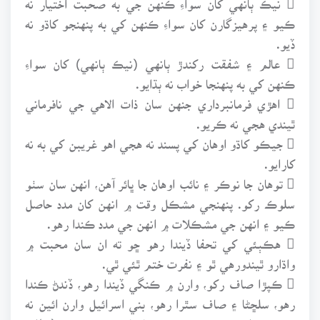
ڪيو ۽ پرهيزگارن کان سواءِ ڪنهن کي به پنهنجو کاڌو نه
ڏيو.
 عالم ۽ شفقت رکندڙ ٻانهي (نيڪ ٻانهي) کان سواءِ
ڪنهن کي به پنهنجا خواب نه ٻڌايو.
 اهڙي فرمانبرداري جنهن سان ذات الاهي جي نافرماني
ٿيندي هجي نه ڪريو.
 جيڪو کاڌو اوهان کي پسند نه هجي اهو غريبن کي به نه
کارايو.
 توهان جا نوڪر ۽ نائب اوهان جا ڀائر آهن، انهن سان سٺو
سلوڪ رکو. پنهنجي مشڪل وقت ۾ انهن کان مدد حاصل
ڪيو ۽ انهن جي مشڪلات ۾ انهن جي مدد ڪندا رهو.
 هڪٻئي کي تحفا ڏيندا رهو ڇو ته ان سان محبت ۾
واڌارو ٿيندورهي ٿو ۽ نفرت ختم ٿئي ٿي.
 ڪپڙا صاف رکو، وارن ۾ ڪنگي ڏيندا رهو، ڏندڻ ڪندا
رهو، سلڇڻا ۽ صاف سٿرا رهو، بني اسرائيل وارن ائين نه
ڪيو ته انهن جون عورتون زناڪار بڻجي ويون (مطلب