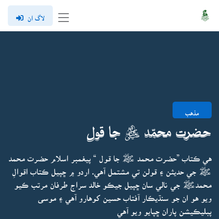
لاگ ان
مذهب
حضرت محمّد ﷺ جا قول
هي ڪتاب ”حضرت محمد ﷺ جا قول “ پيغمبر اسلام حضرت محمد
ﷺ جي حديثن ۽ قولن تي مشتمل آهي. اردو ۾ ڇپيل ڪتاب اقوالِ
محمدﷺ جي نالي سان ڇپيل جيڪو خالد سراج طرفان مرتب ڪيو
ويو هو ان جو سنڌيڪار آفتاب حسين کوهارو آهي ۽ موسى
پبليڪيشن پاران ڇپايو ويو آهي