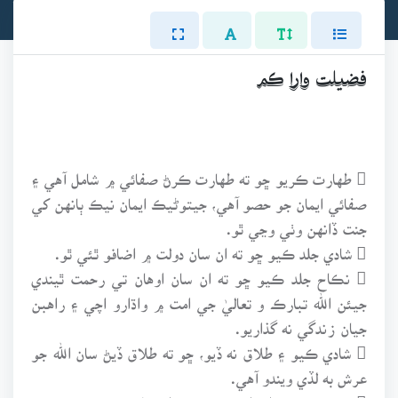
فضيلت وارا ڪم
 طهارت ڪريو ڇو ته طهارت ڪرڻ صفائي ۾ شامل آهي ۽
صفائي ايمان جو حصو آهي، جيتوڻيڪ ايمان نيڪ ٻانهن کي
جنت ڏانهن وٺي وڃي ٿو.
 شادي جلد ڪيو ڇو ته ان سان دولت ۾ اضافو ٿئي ٿو.
 نڪاح جلد ڪيو ڇو ته ان سان اوهان تي رحمت ٿيندي
جيئن الله تبارڪ و تعاليٰ جي امت ۾ واڌارو اچي ۽ راهبن
جيان زندگي نه گذاريو.
 شادي ڪيو ۽ طلاق نه ڏيو، ڇو ته طلاق ڏيڻ سان الله جو
عرش به لڏي ويندو آهي.
 فجر جي وقت اٿندا ڪريو ڇو ته ان سان برڪت وڌي ٿي.