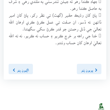
به حاصل ڪندا رهو.
 پاڻ کان وڌيڪ حقير (گهٽ) تي نظر رکو، پاڻ کان امير
ڏانهن نه ڏسو، ان صفت تي عمل ڪرڻ ڪري اوهان الله
تعاليٰ جي ڏنل رحمتن جو قدر ڪرڻ سکي سگهندا.
 خدا جي راهه ۾ خرچ ڪريو ۽ حساب نه ڪريو، نه ته الله
تعاليٰ اوهان کان حساب وٺندو.
پويون پَنو
اڳيون پنو