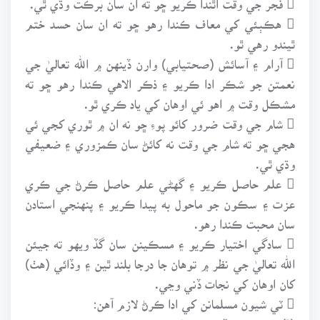
 هڪٻئي کي معاف ڪندا رهو ڇو ته ان سان حسد ختم
ٿيندو رهي ٿو.
 آرام ۽ آسائش (صحتيابي) وارن ڏينهن ۾ الله تعاليٰ جي
نعمتن جو شڪر ادا ڪريو ۽ ذڪر الاهي ڪندا رهو ڇو ته
مشڪل وقت ۾ اهو ئي اوهان کي ياد ڪري ٿو.
 شام جي وقت ضرور کائو پوءِ ڇو نه ان ۾ ٿوري کجي ئي
هجي ڇو ته شام جي وقت نه کائڻ سان ڪمزوري ۽ ضعيفي
وڌي ٿي.
 علم حاصل ڪريو ۽ گهڻي علم حاصل ڪرڻ جي ڪري
عزت ۽ سڪون جو ماحول به پيدا ڪريو ۽ پنهنجي استادن
سان محبت ڪندا رهو.
 سادگي اختيار ڪريو ۽ مسڪينن سان گڏ ويهو ته جيئن
الله تعاليٰ جي نظر ۾ توهان جا درجا بلند ٿين ۽ وڏائي (هٺ)
کان اوهان کي نجات ڏني وڃي.
 ٽي شيون مسلمانن کي ادا ڪرڻ لازم آهن:
(1) جمعي جي ڏينهن غسل ڪرڻ