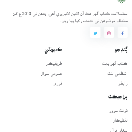
سنڌسلامت ڪتاب گهر ھڪ آن لائين لائبريري آھي، جنھن تي 2010ع کان
مختلف موضوعن تي ڪتاب رکيا پيا وڃن.
ڳنڍجو
ڪميونٽي
ڪتاب گهر بابت
طريقيڪار
انتظامي سَٿ
عمومي سوال
رابطو
فورم
پراجيڪٽ
فونٽ سرور
لفظيڪار
پيغامِ قرآن