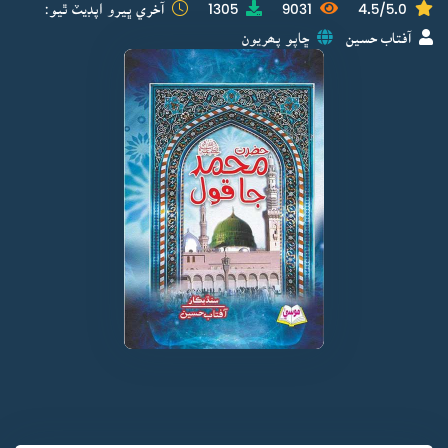
4.5/5.0
9031
1305
آخري ڀيرو اپڊيٽ ٿيو:
آفتاب حسين
ڇاپو پھريون