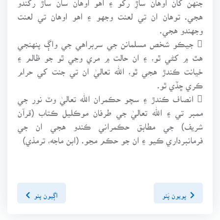
هجي. توهان ان تي لعنت وجهو ۽ اهو اوهان تي لعنت
وجهندو هجي.
 جيڪو شخص مسلمانن جي سربراهي جي واڳ پنهنجي
هٿ ۾ کڻي ٿو، ۽ ان حالت ۾ مري وڃي ٿو جو ظالم ۽
خيانت ڪندڙ هجي ٿو، الله تعاليٰ ان تي جنت کي حرام
ڪري ڇڏي ٿو.
 انصاف ڪندڙ ۽ سچو حڪمران الله تعاليٰ وٽ نور جي
ممبر تي ۽ الله تعاليٰ جي طرفان موڪليل ڪتاب (قرآن
شريف) جي مطابق حڪمراني ڪندو هجي ان جي
فرمانبرداري ڪيو ۽ ان جو حڪم مڃو. (ابن ماجه، ترمذي)
پويون پَنو
اڳيون پنو