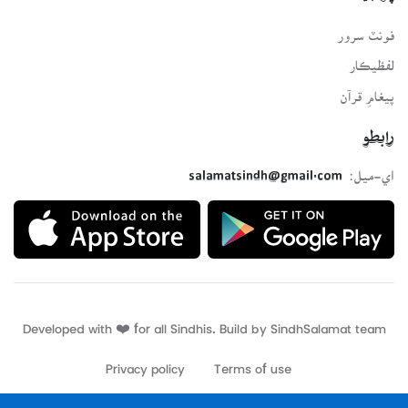
فونٽ سرور
لفظيڪار
پيغامِ قرآن
رابطو
اي-ميل:
salamatsindh@gmail.com
Developed with ❤️ for all Sindhis. Build by
SindhSalamat
team
Privacy policy
Terms of use