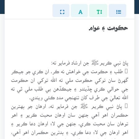
حڪومت ۽ عوام
پاڻ نبي ڪريمﷺ جن ارشاد فرمايو ته:
 طلب ۽ حڪومت جي خواهش نه ڪر، ان ڪري جو جيڪر
گهرڻ سان توکي حڪومت ملي ته الله توکي ان حڪومت
جي حوالي ڪري ڇڏيندو ۽ جيڪڏهن بي طلب ملي ٿي ته
الله تعاليٰ جي طرف کان تنهنجي مدد ڪئي ويندي.
 پاڻ نبي ڪريم ﷺ جن فرمايو ته، اوهان جو بهترين
حڪمران اهو آهي جنهن سان اوهان محبت ڪريو ۽ اهو
توهان سان محبت ڪري، جنهن جي لاءِ اوهان دعا ڪريو ۽
اهو اوهان جي لاءِ دعا ڪري. ۽ بدترين حڪمران اهو آهي،
جنهن کان اوهان ساڙِ رکو ۽ اهو اوهان سان ساڙ رکندو