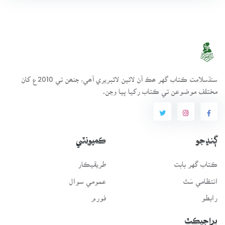
سنڌسلامت ڪتاب گهر ھڪ آن لائين لائبريري آھي، جنھن تي 2010ع کان
مختلف موضوعن تي ڪتاب رکيا پيا وڃن.
ڳنڍجو
ڪميونٽي
ڪتاب گهر بابت
طريقيڪار
انتظامي سَٿ
عمومي سوال
رابطو
فورم
پراجيڪٽ