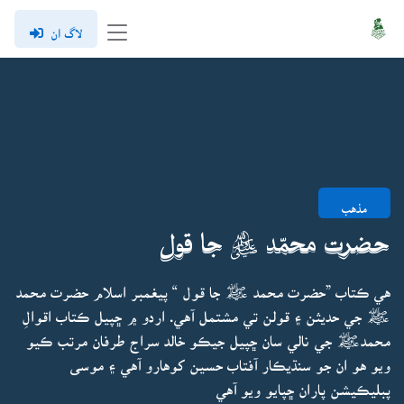
لاگ ان
مذهب
حضرت محمّد ﷺ جا قول
هي ڪتاب ”حضرت محمد ﷺ جا قول “ پيغمبر اسلام حضرت محمد
ﷺ جي حديثن ۽ قولن تي مشتمل آهي. اردو ۾ ڇپيل ڪتاب اقوالِ
محمدﷺ جي نالي سان ڇپيل جيڪو خالد سراج طرفان مرتب ڪيو
ويو هو ان جو سنڌيڪار آفتاب حسين کوهارو آهي ۽ موسى
پبليڪيشن پاران ڇپايو ويو آهي