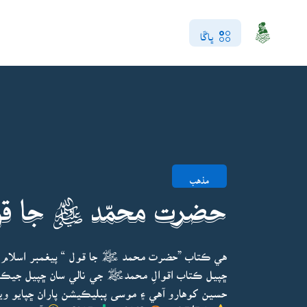
ڀاڱا
مذهب
حضرت محمّد ﷺ جا قو
هي ڪتاب ”حضرت محمد ﷺ جا قول “ پيغمبر اسلام 
ڇپيل ڪتاب اقوالِ محمدﷺ جي نالي سان ڇپيل جيڪو خ
حسين کوهارو آهي ۽ موسى پبليڪيشن پاران ڇپايو وي
4.5/5.0
9031
1305
آخري ڀيرو ا