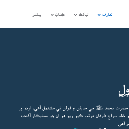
تعارف
ليکڪ
ڪِتابَ
پبلشر
ل
حضرت محمد ﷺ جي حديثن ۽ قولن تي مشتمل آهي. اردو ۾
الد سراج طرفان مرتب ڪيو ويو هو ان جو سنڌيڪار آفتاب
و آهي
پڊيٽ ٿيو:
آفتاب حسين
ڇاپو پھريون