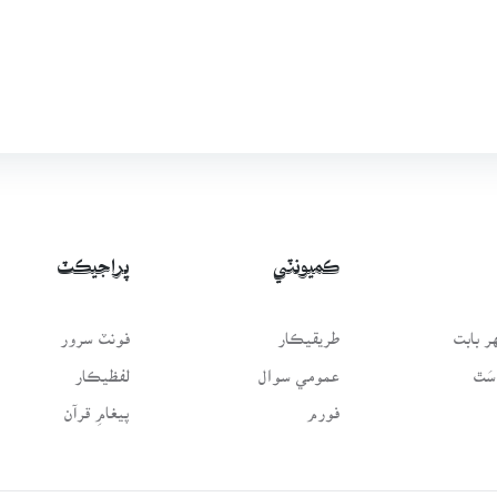
ڪميونٽي
پراجيڪٽ
 بابت
طريقيڪار
فونٽ سرور
سَٿ
عمومي سوال
لفظيڪار
فورم
پيغامِ قرآن