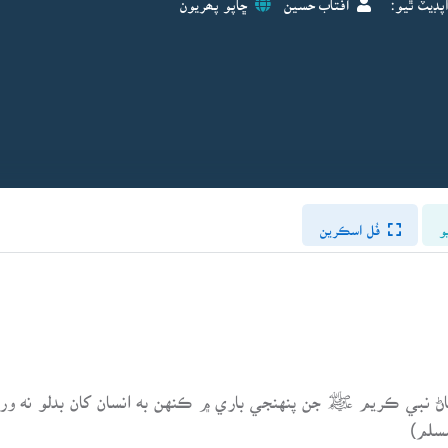
و
فُل اسڪرين
ڻ نبي ڪريم ﷺ جن پنهنجي باري ۾ ڪنهن به انسان کان بدلو نه ورتو،
مسلم)