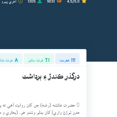
فھرست
فونٽ سائيز
فونٽ مٽاي
درگذر ڪندڙ ۽ برداشت
 حضرت عائشه (رضه) جن کان روايت آهي ته پا
حدن ٽوڙڻ واري) کان بدلو وٺندو هو. (بخاري و 