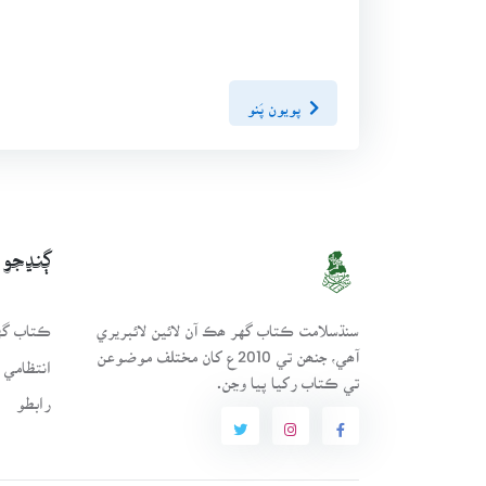
پويون پَنو
ڳنڍجو
سنڌسلامت ڪتاب گهر ھڪ آن لائين لائبريري
ڪتاب گهر
آھي، جنھن تي 2010ع کان مختلف موضوعن
انتظامي 
تي ڪتاب رکيا پيا وڃن.
رابطو