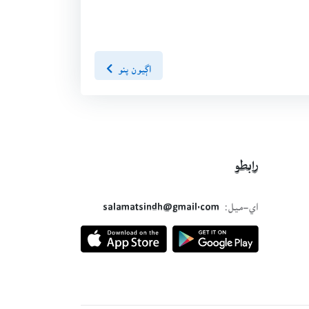
اڳيون پنو
رابطو
اي-ميل:
salamatsindh@gmail.com