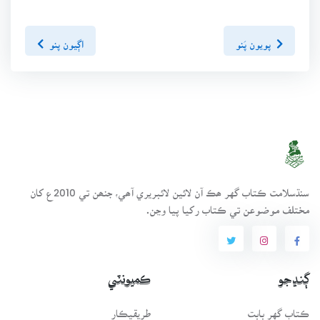
پويون پَنو
اڳيون پنو
سنڌسلامت ڪتاب گهر ھڪ آن لائين لائبريري آھي، جنھن تي 2010ع کان
مختلف موضوعن تي ڪتاب رکيا پيا وڃن.
ڳنڍجو
ڪميونٽي
ڪتاب گهر بابت
طريقيڪار