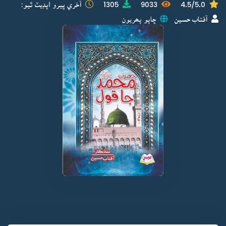
4.5/5.0
9033
1305
آخري ڀيرو اپڊيٽ ٿيو:
آفتاب حسين
ڇاپو پھريون