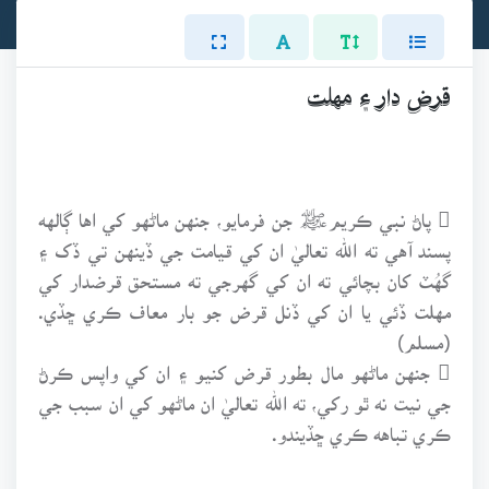
قرض دار ۽ مهلت
 پاڻ نبي ڪريمﷺ جن فرمايو، جنهن ماڻهو کي اها ڳالهه
پسند آهي ته الله تعاليٰ ان کي قيامت جي ڏينهن تي ڏک ۽
گهُٽ کان بچائي ته ان کي گهرجي ته مستحق قرضدار کي
مهلت ڏئي يا ان کي ڏنل قرض جو بار معاف ڪري ڇڏي.
(مسلم)
 جنهن ماڻهو مال بطور قرض کنيو ۽ ان کي واپس ڪرڻ
جي نيت نه ٿو رکي، ته الله تعاليٰ ان ماڻهو کي ان سبب جي
ڪري تباهه ڪري ڇڏيندو.