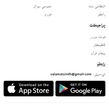
انتظامي سَٿ
عمومي سوال
رابطو
فورم
پراجيڪٽ
فونٽ سرور
لفظيڪار
پيغامِ قرآن
رابطو
اي-ميل:
salamatsindh@gmail.com