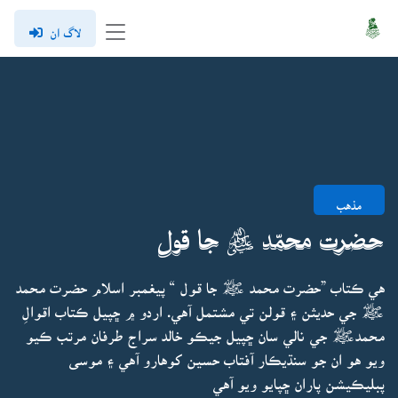
لاگ ان
مذهب
حضرت محمّد ﷺ جا قول
هي ڪتاب ”حضرت محمد ﷺ جا قول “ پيغمبر اسلام حضرت محمد
ﷺ جي حديثن ۽ قولن تي مشتمل آهي. اردو ۾ ڇپيل ڪتاب اقوالِ
محمدﷺ جي نالي سان ڇپيل جيڪو خالد سراج طرفان مرتب ڪيو
ويو هو ان جو سنڌيڪار آفتاب حسين کوهارو آهي ۽ موسى
پبليڪيشن پاران ڇپايو ويو آهي