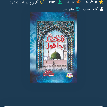
4.5/5.0
9032
1305
آخري ڀيرو اپڊيٽ ٿيو:
آفتاب حسين
ڇاپو پھريون