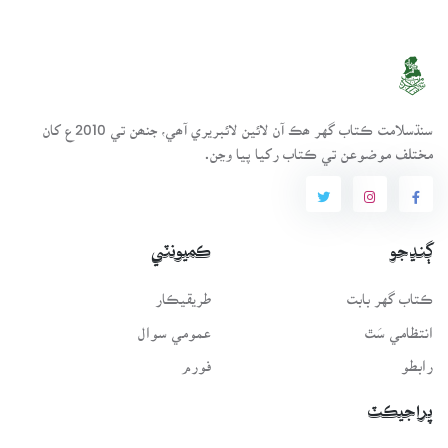
سنڌسلامت ڪتاب گهر ھڪ آن لائين لائبريري آھي، جنھن تي 2010ع کان
مختلف موضوعن تي ڪتاب رکيا پيا وڃن.
ڳنڍجو
ڪميونٽي
ڪتاب گهر بابت
طريقيڪار
انتظامي سَٿ
عمومي سوال
رابطو
فورم
پراجيڪٽ