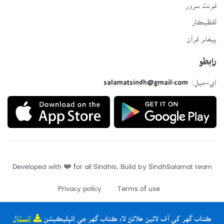
فونٽ سرور
لفظيڪار
پيغامِ قرآن
رابطو
اي-ميل:
salamatsindh@gmail.com
Developed with ❤️ for all Sindhis. Build by
SindhSalamat
team
Privacy policy
Terms of use
ڪتاب گهر کي آف لائين ھلائڻ لاءِ ڪتاب گهر جي ائپليڪيشن
انسٽال