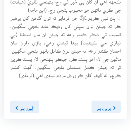
جي ڪري ماڻهن جو محبوب بڻجي وڃ. (ابن ماجه)
 پاڻ نبي ڪريمﷺ جن فرمايو ته تون گناهن کان پرهيز
ڪر ته جيئن تون سڀني کان وڌيڪ عابد بڻجي سگهين.
قسمت تي شڪر ڪندو رهه ته جيئن ان مان استغنا (بي
نيازي جي ڪيفيت) پيدا ٿيندي رهي، پاڙي وارن سان
احسان ڪندو رهه، ته جيئن تون ڪامل ٻانهو بڻجي سگهين،
ماڻهن جي لاءِ اهو پسند ڪر، جيڪو پنهنجي لاءِ پسند ڪرين
ٿو ته جيئن ڪامل مسلمان بڻجي سگهين، گهٽ کلندو
ڪرڇو ته گهڻو کلڻ ڪري دل مرده ٿيندي آهي.(ترمذي)
پويون پَنو
اڳيون پنو