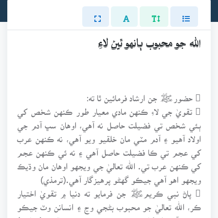
الله جو محبوب ٻانهو ٿيڻ لاءِ
 حضورﷺ جن ارشاد فرمائين ٿا ته:
 تقويٰ جي لاءِ ڪنهن مادي معيار طور ڪنهن شخص کي
ٻئي شخص تي فضيلت حاصل نه آهي، اوهان سڀ آدم جي
اولاد آهيو ۽ آدم مٽي مان خلقيو ويو آهي، نه ڪنهن عرب
کي عجم تي ڪا فضيلت حاصل آهي ۽ نه ئي ڪنهن عجم
کي ڪنهن عرب تي. الله تعاليٰ جي ويجهو اوهان مان وڌيڪ
ويجهو اهو آهي جيڪو گهڻو پرهيزگار آهي.(ترمذي)
 پاڻ نبي ڪريمﷺ جن فرمايو ته دنيا ۾ تقويٰ اختيار
ڪر، الله تعاليٰ جو محبوب بڻجي وڃ ۽ انسانن وٽ جيڪو
ڪجهه آهي ان کان بي خبر ٿي وڃ، پنهنجي تقويٰ (عبادت)