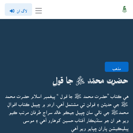
لاگ ان
مذهب
حضرت محمّد ﷺ جا قول
هي ڪتاب ”حضرت محمد ﷺ جا قول “ پيغمبر اسلام حضرت محمد
ﷺ جي حديثن ۽ قولن تي مشتمل آهي. اردو ۾ ڇپيل ڪتاب اقوالِ
محمدﷺ جي نالي سان ڇپيل جيڪو خالد سراج طرفان مرتب ڪيو
ويو هو ان جو سنڌيڪار آفتاب حسين کوهارو آهي ۽ موسى
پبليڪيشن پاران ڇپايو ويو آهي