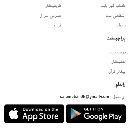
ڪتاب گهر بابت
طريقيڪار
انتظامي سَٿ
عمومي سوال
رابطو
فورم
پراجيڪٽ
فونٽ سرور
لفظيڪار
پيغامِ قرآن
رابطو
اي-ميل:
salamatsindh@gmail.com