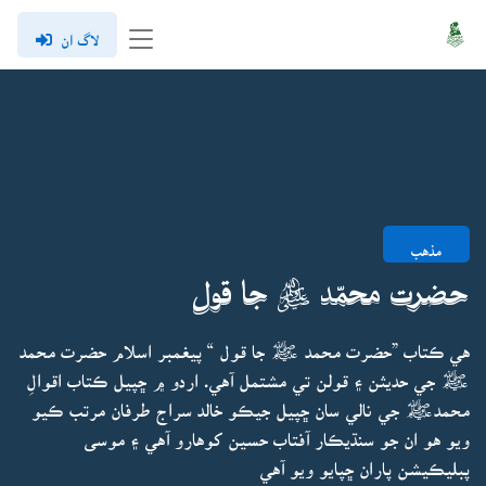
لاگ ان
مذهب
حضرت محمّد ﷺ جا قول
هي ڪتاب ”حضرت محمد ﷺ جا قول “ پيغمبر اسلام حضرت محمد
ﷺ جي حديثن ۽ قولن تي مشتمل آهي. اردو ۾ ڇپيل ڪتاب اقوالِ
محمدﷺ جي نالي سان ڇپيل جيڪو خالد سراج طرفان مرتب ڪيو
ويو هو ان جو سنڌيڪار آفتاب حسين کوهارو آهي ۽ موسى
پبليڪيشن پاران ڇپايو ويو آهي