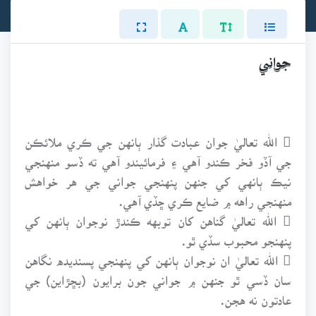
جواني
 الله تعاليٰ جوان عبادت گذار ٻانهن جي ڪري ملائڪن
جي آڏو فخر ڪندو آهي ۽ فرمائيندو آهي ته ڏسو منهنجي
نيڪ ٻانهي کي جنهن پنهنجي جواني جي هر خواهش
منهنجي راهه ۾ ضايع ڪري ڇڏي آهي.
 الله تعاليٰ گناهن کان توبهه ڪندڙ نوجوان ٻانهن کي
پنهنجو محبوب سڏي ٿو.
 الله تعاليٰ ان نوجوان ٻانهن کي پنهنجي پسنديده نگاهن
سان ڏسي ٿو جنهن ۾ جواني جون برايون (بڇڙاين) جي
عادتون نه هجن.