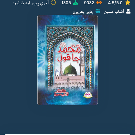
4.5/5.0
9032
1305
آخري ڀيرو اپڊيٽ ٿيو:
آفتاب حسين
ڇاپو پھريون