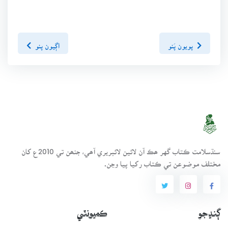
پويون پَنو
اڳيون پنو
سنڌسلامت ڪتاب گهر ھڪ آن لائين لائبريري آھي، جنھن تي 2010ع کان
مختلف موضوعن تي ڪتاب رکيا پيا وڃن.
ڳنڍجو
ڪميونٽي