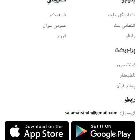
ڳنڍجو
ڪميونٽي
ڪتاب گهر بابت
طريقيڪار
انتظامي سَٿ
عمومي سوال
رابطو
فورم
پراجيڪٽ
فونٽ سرور
لفظيڪار
پيغامِ قرآن
رابطو
اي-ميل:
salamatsindh@gmail.com