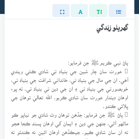
گهريلو زندگي
پاڻ نبي ڪريمﷺ جن فرمايو:
 عورت سان چار شين جي بنياد تي شادي ڪئي ويندي
آهي. ان جي مال جي بنياد تي، خانداني شرافت جي بنياد تي،
خوبصورتي جي بنياد تي ۽ ان جي دين تي بنياد تي. ته پوءِ
اوهان ديندار عورت سان شادي ڪريو، الله تعاليٰ توهان جي
ڀلائي ڪندو.
 پاڻ ﷺ جن فرمايو: جڏهن توهان وٽ شادي جو نياپو ڪو
ماڻهو آڻي، جنهن جي دين ۽ ايمان کي اوهان پسند ڪجا هجو
ته ان سان شادي ڪيو. جيڪڏهن اوهان ائين نه ڪندئو ته
زمين تي جهيڙو ۽ وڏي خرابي پيدا ٿيندي. (ترمذي)