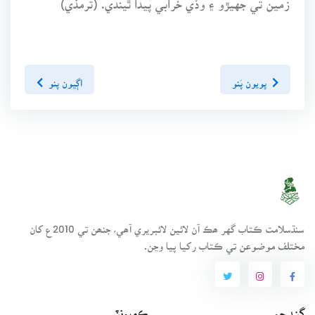
پويون پَنو
اڳيون پنو
سنڌسلامت ڪتاب گهر ھڪ آن لائين لائبريري آھي، جنھن تي 2010ع کان
مختلف موضوعن تي ڪتاب رکيا پيا وڃن.