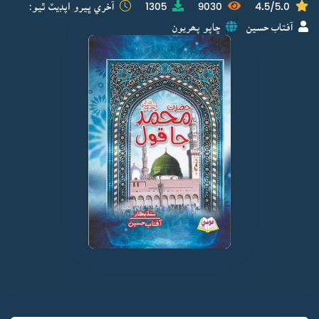
4.5/5.0
9030
1305
آخري ڀيرو اپڊيٽ ٿيو:
آفتاب حسين
ڇاپو پھريون