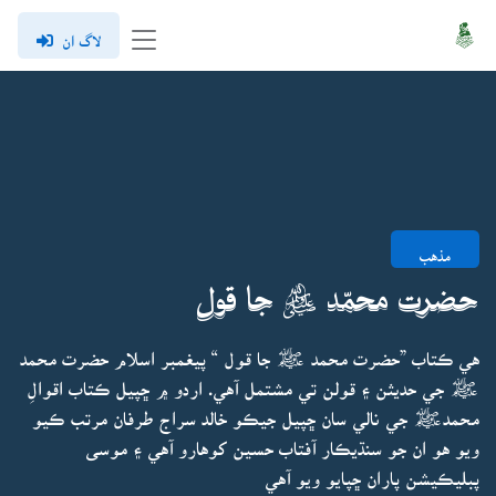
لاگ ان
مذهب
حضرت محمّد ﷺ جا قول
هي ڪتاب ”حضرت محمد ﷺ جا قول “ پيغمبر اسلام حضرت محمد
ﷺ جي حديثن ۽ قولن تي مشتمل آهي. اردو ۾ ڇپيل ڪتاب اقوالِ
محمدﷺ جي نالي سان ڇپيل جيڪو خالد سراج طرفان مرتب ڪيو
ويو هو ان جو سنڌيڪار آفتاب حسين کوهارو آهي ۽ موسى
پبليڪيشن پاران ڇپايو ويو آهي