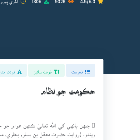
فھرست
فونٽ سائيز
فونٽ مٽاي
حڪومت جو نظام
 جنهن ٻانهي کي الله تعاليٰ ڪنهن عوام ج
ويندو. (روايت حضرت معقل بن يسار، بخاري، م