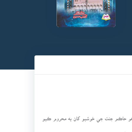
 اهو حاڪم جنت جي خوشبو کان به محروم ڪيو