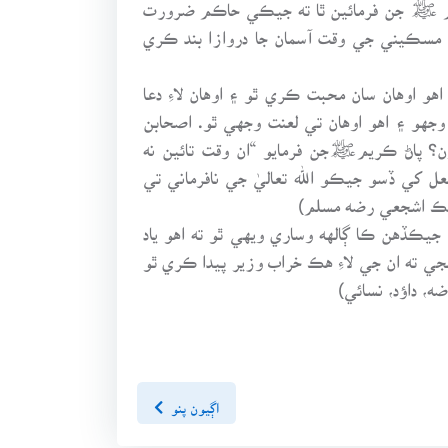
ريم ﷺ جن فرمائين ٿا ته جيڪي حاڪم ضرورت
جي مسڪيني جي وقت آسمان جا دروازا بند ڪري
 اوهان سان محبت ڪري ٿو ۽ اوهان لاءِ دعا
وجهو ۽ اهو اوهان تي لعنت وجهي ٿو. اصحابن
ن؟ پاڻ ڪريمﷺجن فرمايو “ان وقت تائين نه
ل کي ڏسو جيڪو الله تعاليٰ جي نافرماني تي
املڪ اشجعي رضه مسلم)
 جيڪڏهن ڪا ڳالهه وساري ويهي ٿو ته اهو ياد
ي ته ان جي لاءِ هڪ خراب وزير پيدا ڪري ٿو
، داؤد، نسائي)
اڳيون پنو