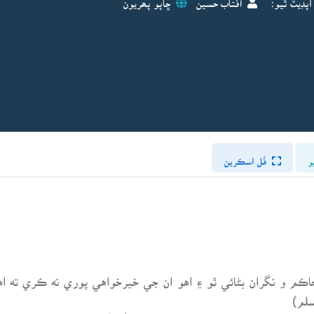
و
فُل اسڪرين
و حاڪم و نگران بڻائي ٿو ۽ اهو ان جي خيرخواهي پوري نه ڪري ته
سلم)