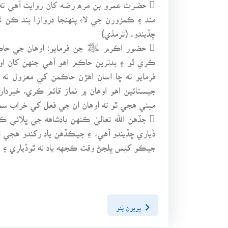
 حضرت عمرو بن مره رضه کان روايت آهي 
مند ۽ ڪمزورن جي لاءِ پنهنجا دروازا بند ڪن
ڇڏيندو. (ترمذي)
 حضور اڪرم ﷺ جن فرمايو: اوهان جي حاڪمن
ڪري ٿو ۽ بدترين حاڪم اهو آهي جنهن کان اوه
فرمايو ته ڇا اسان اهڙن حاڪمن کي معزول ن
جيستائين اهو اوهان ۾ نماز قائم ڪري، خبردا
مبني هجي ٿو ته اوهان ان جي فعل کي خراب سم
 جڏهن الله تعاليٰ ڪنهن بادشاهه جي ڀلائي 
ڏياري ڇڏيندو آهي، ۽ جيڪڏهن ياد رکندو هجي 
جيڪو کيس ڀلجڻ وقت ڪجهه ياد نه ٿوڏياري ۽ يا
پويون پَنو