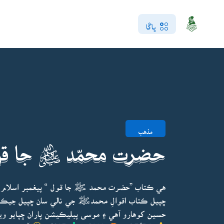
ڀاڱا
مذهب
حضرت محمّد ﷺ جا قو
هي ڪتاب ”حضرت محمد ﷺ جا قول “ پيغمبر اسلام 
ڇپيل ڪتاب اقوالِ محمدﷺ جي نالي سان ڇپيل جيڪو خ
حسين کوهارو آهي ۽ موسى پبليڪيشن پاران ڇپايو وي
4.5/5.0
9026
1305
آخري ڀيرو 