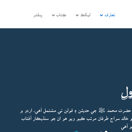
تعارف
ليکڪ
ڪِتابَ
پبلشر
ل
حضرت محمد ﷺ جي حديثن ۽ قولن تي مشتمل آهي. اردو ۾
الد سراج طرفان مرتب ڪيو ويو هو ان جو سنڌيڪار آفتاب
و آهي
اپڊيٽ ٿيو:
آفتاب حسين
ڇاپو پھريون