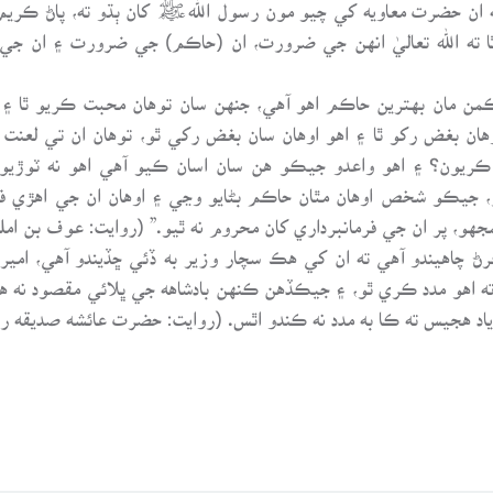
ته ان حضرت معاويه کي چيو مون رسول اللهﷺ کان ٻڌو ته، پاڻ ڪ
 ٿا ته الله تعاليٰ انهن جي ضرورت، ان (حاڪم) جي ضرورت ۽ ان 
 مان بهترين حاڪم اهو آهي، جنهن سان توهان محبت ڪريو ٿا ۽ اهو
ان بغض رکو ٿا ۽ اهو اوهان سان بغض رکي ٿو، توهان ان تي لعنت 
ه ڪريون؟ ۽ اهو واعدو جيڪو هن سان اسان ڪيو آهي اهو نه ٽوڙيو
ر، جيڪو شخص اوهان مٿان حاڪم بڻايو وڃي ۽ اوهان ان جي اهڙي فع
جهو، پر ان جي فرمانبرداري کان محروم نه ٿيو.” (روايت: عوف بن 
ڪرڻ چاهيندو آهي ته ان کي هڪ سچار وزير به ڏئي ڇڏيندو آهي، امير
ته اهو مدد ڪري ٿو، ۽ جيڪڏهن ڪنهن بادشاهه جي ڀلائي مقصود نه هج
د هجيس ته ڪا به مدد نه ڪندو اٿس. (روايت: حضرت عائشه صديقه رضه