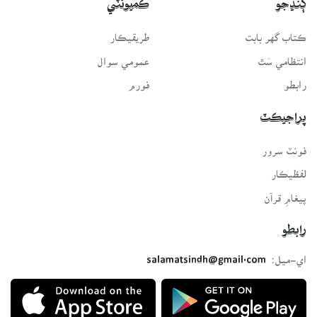
ڳنڍجو
ڪميونٽي
ڪتاب گهر بابت
طريقيڪار
انتظامي سَٿ
عمومي سوال
رابطو
فورم
پراجيڪٽ
فونٽ سرور
لفظيڪار
پيغامِ قرآن
رابطو
اي-ميل:
salamatsindh@gmail.com