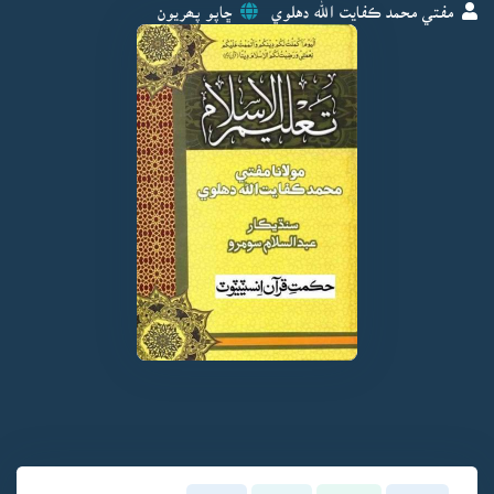
مفتي محمد ڪفايت الله دهلوي
ڇاپو پھريون