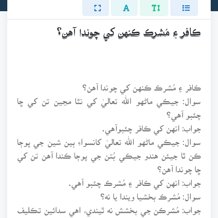
ڪافر ۽ مُشرڪ ڪنهن کي چوندا آهن؟
ڪافر ۽ مُشرڪ ڪنهن کي چوندا آهن؟
سوال: جيڪي ماڻهو الله تعاليٰ کي نٿا مڃين تن کي ڇا
چئبو آهي؟
جواب: انهن کي ڪافر چئبوآهي.
سوال: جيڪي ماڻهو الله تعاليٰ کانسواءِ ٻين شين جي پوڄا
ڪن ٿا جيئن هندو جيڪي بُتن جي پوڄا ڪندا آهن تن کي
ڇا چوندا آهن؟
جواب: انهن کي ڪافر ۽ مُشرڪ چئبو آهي.
سوال: مُشرڪ بخشيا ويندا يا نه؟
جواب: مُشرڪن جي بخشش نه ٿيندي، اهي سدائين تڪليف