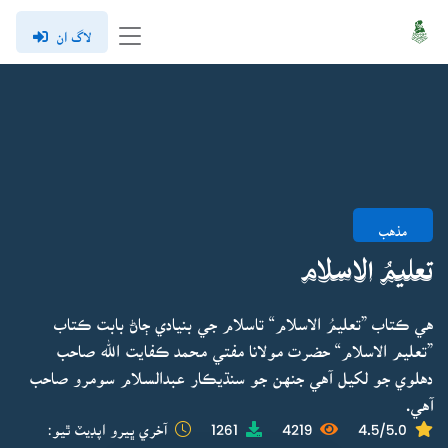
لاگ ان
مذهب
تعليمُ الاسلام
هي ڪتاب ”تعليمُ الاسلام“ تاسلام جي بنيادي ڄاڻ بابت ڪتاب
”تعليم الاسلام“ حضرت مولانا مفتي محمد ڪفايت الله صاحب
دهلوي جو لکيل آهي جنهن جو سنڌيڪار عبدالسلام سومرو صاحب
آهي.
4.5/5.0
4219
1261
آخري ڀيرو اپڊيٽ ٿيو: