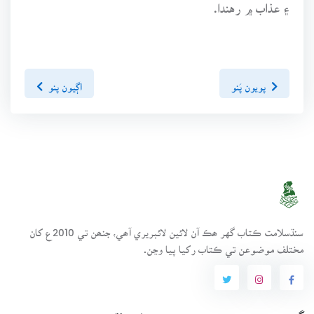
۽ عذاب ۾ رهندا.
پويون پَنو
اڳيون پنو
سنڌسلامت ڪتاب گهر ھڪ آن لائين لائبريري آھي، جنھن تي 2010ع کان
مختلف موضوعن تي ڪتاب رکيا پيا وڃن.