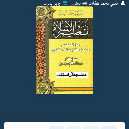
مفتي محمد ڪفايت الله دهلوي
ڇاپو پھريون