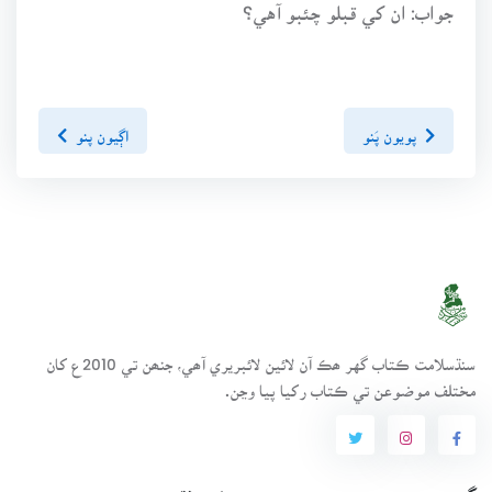
جواب: ان کي قبلو چئبو آهي؟
پويون پَنو
اڳيون پنو
سنڌسلامت ڪتاب گهر ھڪ آن لائين لائبريري آھي، جنھن تي 2010ع کان
مختلف موضوعن تي ڪتاب رکيا پيا وڃن.