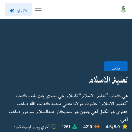
لاگ ان
مذهب
تعليمُ الاسلام
هي ڪتاب ”تعليمُ الاسلام“ تاسلام جي بنيادي ڄاڻ بابت ڪتاب
”تعليم الاسلام“ حضرت مولانا مفتي محمد ڪفايت الله صاحب
دهلوي جو لکيل آهي جنهن جو سنڌيڪار عبدالسلام سومرو صاحب
آهي.
4.5/5.0
4219
1261
آخري ڀيرو اپڊيٽ ٿيو: