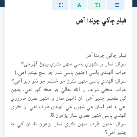
قبلو ڇاکي چوندا آهن
قبلو ڇاکي چوندا آهن
سوال: نماز ۾ ڪهڙي پاسي منهن ڪري بيهڻ گهُرجي؟
جواب: اُلهندي پاسي (جنهن پاسي شام جو سج لهندو آهي.)
سوال: اُلهندي پاسي منهن ڪرڻ جو حُڪم ڇو ڏنو ويو آهي؟
جواب: مڪي شريف ۾ الله تعاليٰ جو هڪ گهر آهي، جنهن
کي ڪعبو چئبو آهي، ان ڏانهن نماز ۾ منهن ڪرڻ ضروري
آهي ۽ اهو اسان جي شهرن جي اُلهندي طرف آهي ان ڪري
اُلهندي پاسي مُنهن ڪري نماز پڙهون ٿا.
سوال: جنهن طرف منهن ڪري نماز پڙهون ٿا، ان کي ڇا
چئبو آهي؟