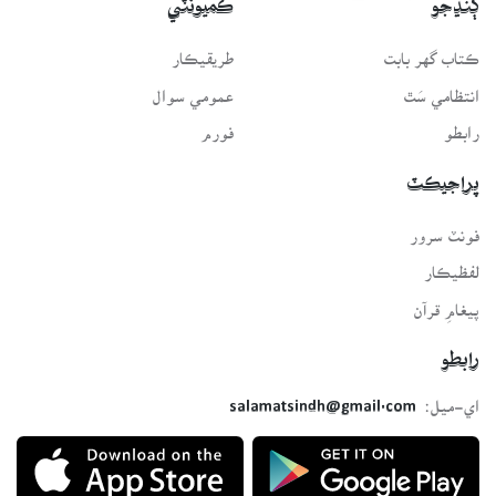
ڳنڍجو
ڪميونٽي
ڪتاب گهر بابت
طريقيڪار
انتظامي سَٿ
عمومي سوال
رابطو
فورم
پراجيڪٽ
فونٽ سرور
لفظيڪار
پيغامِ قرآن
رابطو
اي-ميل:
salamatsindh@gmail.com