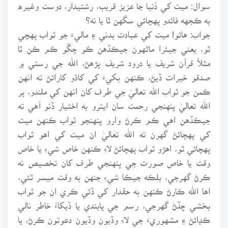
سوال: ميت کي دُنيا جا عزيز قريب، رشتيدار، دوست وغيره
به ڪجهه فائدو پهچائي سگهن ٿا يا نه؟
جواب: هائو! ميت کي عبادت بدني ۽ ماليءَ جو ثواب پهچي
ٿو، يعني جيئرا ماڻهون جيڪڏهن ڪو چڱو ڪم ڪن ٿا
مثلاً قرآن شريف يا درود شريف پڙهڻ، الله جي رستي ۾
صدقو خيرات ڏيڻ، ڪنهن بکيءَ کي کاڌو کارائڻ ته انهن
ڪمن جو ثواب الله تعاليٰ جي طرف کان انهن کي ملندو، پر
الله تعاليٰ پنهنجي رحمت سان ايترو به اختيار ڏنو آهي ته
جيڪڏهن اهي ڪم ڪرڻ وارو پنهنجو ثواب ڪنهن ميت
کي پهچائڻ گهرن ته الله تعاليٰ ان ميت کي اهو ثواب
پهچائي ٿو، اهڙو ثواب پهچائڻ لاءِ ڪنهن خاص شيءِ يا خاص
وقت يا خاص صورت جي پنهنجي طرف کان تخصيص نه
ڪرڻ گهرجي، بلڪه جيڪا شيءِ جنهن به وقت ميسر ٿئي،
اها الله ڪارڻ ڪنهن به حقدار کي ڏئي ڪري ان جو ثواب
بخشي ڇڏڻ گهرجي، رسم جي پابندي يا ڏيکاءُ خاطر نالي
ڪڍائڻ ۽ مشهوريءَ جي لاءِ وڏيون وڏيون دعوتون ڪرڻ، يا