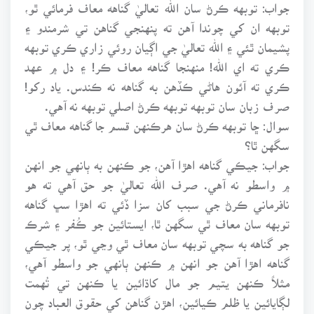
جواب: توبهه ڪرڻ سان الله تعاليٰ گناهه معاف فرمائي ٿو،
توبهه ان کي چوندا آهن ته پنهنجي گناهن تي شرمندو ۽
پشيمان ٿئي ۽ الله تعاليٰ جي اڳيان روئي زاري ڪري توبهه
ڪري ته اي الله! منهنجا گناهه معاف ڪر! ۽ دل ۾ عهد
ڪري ته آئون هاڻي ڪڏهن به گناهه نه ڪندس. ياد رکو!
صرف زبان سان توبهه توبهه ڪرڻ اصلي توبهه نه آهي.
سوال: ڇا توبهه ڪرڻ سان هرڪنهن قسم جا گناهه معاف ٿي
سگهن ٿا؟
جواب: جيڪي گناهه اهڙا آهن، جو ڪنهن به ٻانهي جو انهن
۾ واسطو نه آهي. صرف الله تعاليٰ جو حق آهي ته هو
نافرماني ڪرڻ جي سبب کان سزا ڏئي ته اهڙا سڀ گناهه
توبهه سان معاف ٿي سگهن ٿا، ايستائين جو ڪُفر ۽ شرڪ
جو گناهه به سچي توبهه سان معاف ٿي وڃي ٿو، پر جيڪي
گناهه اهڙا آهن جو انهن ۾ ڪنهن ٻانهي جو واسطو آهي،
مثلاً ڪنهن يتيم جو مال کاڌائين يا ڪنهن تي تُهمت
لڳايائين يا ظلم ڪيائين، اهڙن گناهن کي حقوق العباد چون