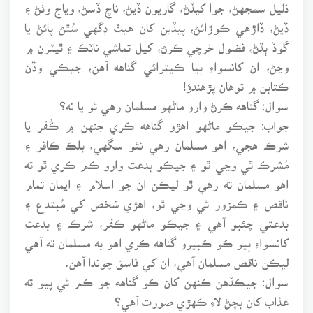
ذليل سمجهڻ، جوا کيڏڻ، گاريون ڏيڻ، ناچ ڏسڻ، وياج وٺڻ ۽
ڏيڻ، ڏاڙهي ڪوڙائڻ، پيڏين کان هيٺ ڊگهي سُٿڻ پائڻ يا
گوڏ ٻڌڻ، فضول خرچي ڪرڻ، کيل تماشي ناٽڪ ۽ ٿيٽرن ۾
وڃڻ، ان کانسواءِ ٻيا ڪيترائي گناهه آهن، جيڪي وڏن
ڪتابن ۾ توهان پڙهندؤ!
سوال: گناهه ڪرڻ وارو ماڻهو مسلمان رهي ٿو يا نه؟
جواب: جيڪو ماڻهو اهڙو گناهه ڪري جنهن ۾ ڪُفر يا
شرڪ هجي، اهو مسلمان رهي نٿو سگهي، بلڪ ڪافر ۽
مُشرڪ ٿي وڃي ٿو ۽ جيڪو بدعت وارو ڪم ڪري ٿو ته
اهو مسلمان ته رهي ٿو ليڪن ان جو اسلام ۽ ايمان تمام
ناقص ۽ ڪمزور ٿي وڃي ٿو، اهڙي شخص کي مُبتدع ۽
بدعتي چئبو آهي ۽ جيڪو ماڻهو ڪفر، شرڪ ۽ بدعت
کانسواءِ ٻيو ڪو ڪبيرو گناهه ڪري اهو به مسلمان ته آهي
ليڪن ناقص مسلمان آهي، ان کي فاسق چوندا آهن.
سوال: جيڪڏهن ڪنهن کان ڪو گناهه جو ڪم ٿي پيو ته
عذاب کان بچڻ لاءِ ڪهڙي صورت آهي؟