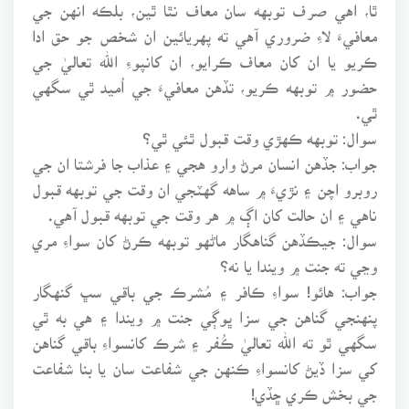
ٿا، اهي صرف توبهه سان معاف نٿا ٿين، بلڪه انهن جي
معافيءَ لاءِ ضروري آهي ته پهريائين ان شخص جو حق ادا
ڪريو يا ان کان معاف ڪرايو، ان کانپوءِ الله تعاليٰ جي
حضور ۾ توبهه ڪريو، تڏهن معافيءَ جي اُميد ٿي سگهي
ٿي.
سوال: توبهه ڪهڙي وقت قبول ٿئي ٿي؟
جواب: جڏهن انسان مرڻ وارو هجي ۽ عذاب جا فرشتا ان جي
روبرو اچن ۽ نڙيءَ ۾ ساهه گهٽجي ان وقت جي توبهه قبول
ناهي ۽ ان حالت کان اڳ ۾ هر وقت جي توبهه قبول آهي.
سوال: جيڪڏهن گناهگار ماڻهو توبهه ڪرڻ کان سواءِ مري
وڃي ته جنت ۾ ويندا يا نه؟
جواب: هائو! سواءِ ڪافر ۽ مُشرڪ جي باقي سڀ گنهگار
پنهنجي گناهن جي سزا ڀوڳي جنت ۾ ويندا ۽ هي به ٿي
سگهي ٿو ته الله تعاليٰ ڪُفر ۽ شرڪ کانسواءِ باقي گناهن
کي سزا ڏيڻ کانسواءِ ڪنهن جي شفاعت سان يا بنا شفاعت
جي بخش ڪري ڇڏي!