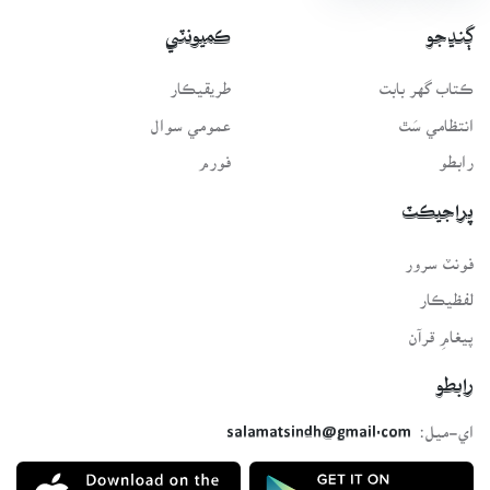
ڳنڍجو
ڪميونٽي
ڪتاب گهر بابت
طريقيڪار
انتظامي سَٿ
عمومي سوال
رابطو
فورم
پراجيڪٽ
فونٽ سرور
لفظيڪار
پيغامِ قرآن
رابطو
اي-ميل:
salamatsindh@gmail.com