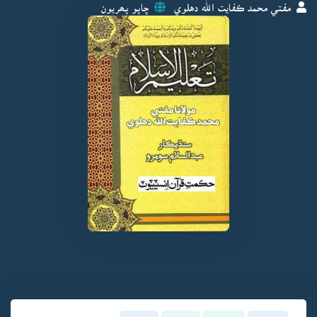
مفتي محمد ڪفايت الله دهلوي
ڇاپو پھريون