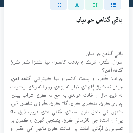
باقي گناهن جو بيان
باقي گناهن جو بيان
سوال: ڪُفر، شرڪ ۽ بدعت کانسواءِ ٻيا ڪهڙا ڪم ڪرڻ
گناهه آهن؟
جواب: ڪُفر، ۽ بدعت کانسواءِ ٻيا ڪيترائي گناهه آهن،
جيئن ته ڪوڙ ڳالهائڻ، نماز نه پڙهڻ، روزا نه رکڻ، زڪوات
نه ڏيڻ، مال ۽ طاقت هوندي به حج نه ڪرڻ، شراب پيئڻ،
چوري ڪرڻ، بدڪاري ڪرڻ، گلا ڪرڻ، ڪُوڙي شاهدي ڏيڻ،
ڪنهن کي ناحق مارڻ، ستائڻ، چُغلي هڻڻ، فريب ڏيڻ، ماءُ
پيءُ ۽ استاد جي نافرماني ڪرڻ، پنهنجي گهرن ۽ ڪمرن ۾
تصويرون لڳائڻ، امانت ۾ خيانت ڪرڻ ماڻهن کي حقير ۽