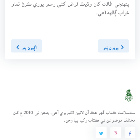
پنهنجي طاقت کان وڌيڪ قرض کڻي رسم پوري ڪرڻ تمام
خراب ڳالهه آهي.
پويون پَنو
اڳيون پنو
سنڌسلامت ڪتاب گهر ھڪ آن لائين لائبريري آھي، جنھن تي 2010ع کان
مختلف موضوعن تي ڪتاب رکيا پيا وڃن.