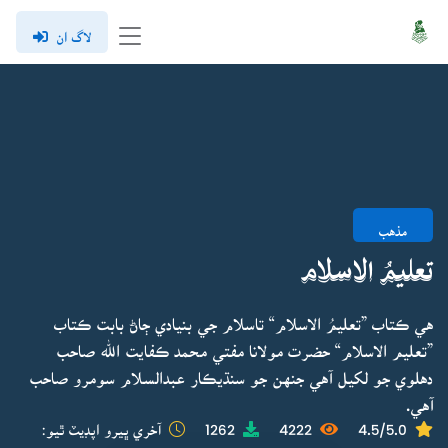
لاگ ان
مذهب
تعليمُ الاسلام
هي ڪتاب ”تعليمُ الاسلام“ تاسلام جي بنيادي ڄاڻ بابت ڪتاب
”تعليم الاسلام“ حضرت مولانا مفتي محمد ڪفايت الله صاحب
دهلوي جو لکيل آهي جنهن جو سنڌيڪار عبدالسلام سومرو صاحب
آهي.
4.5/5.0
4222
1262
آخري ڀيرو اپڊيٽ ٿيو: