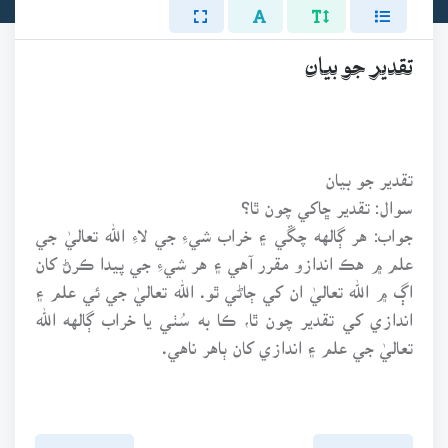
تقدير جو بيان
تقدير جو بيان
سوال: تقدير ڇاکي چون ٿا؟
جواب: هر ڳالهه چڱي ۽ خراب شيءِ جي لاءِ الله تعاليٰ جي
علم ۾ هڪ اندازو مقرر آهي ۽ هر شيءِ جي پيدا ڪرڻ کان
اڳ ۾ الله تعاليٰ ان کي ڄاڻي ٿو. الله تعاليٰ جي ئي علم ۽
اندازي کي تقدير چون ٿا، ڪا به سُٺي يا خراب ڳالهه الله
تعاليٰ جي علم ۽ اندازي کان ٻاهر ناهي.