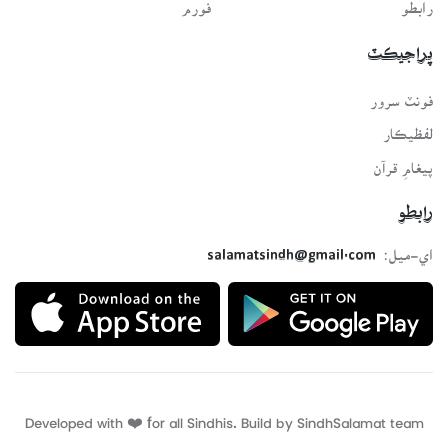
رابطو
فورم
پراجيڪٽ
فونٽ سرور
لفظيڪار
پيغامِ قرآن
رابطو
اي-ميل:
salamatsindh@gmail.com
Developed with ❤️ for all Sindhis. Build by
SindhSalamat
team