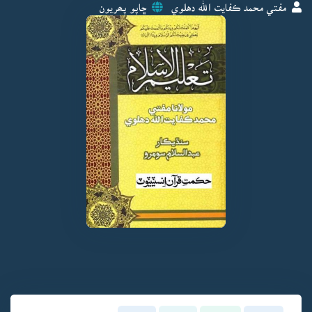
مفتي محمد ڪفايت الله دهلوي
ڇاپو پھريون