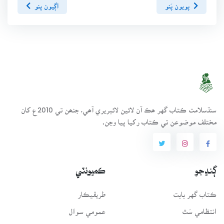
پويون پَنو
اڳيون پنو
سنڌسلامت ڪتاب گهر ھڪ آن لائين لائبريري آھي، جنھن تي 2010ع کان
مختلف موضوعن تي ڪتاب رکيا پيا وڃن.
ڳنڍجو
ڪميونٽي
ڪتاب گهر بابت
طريقيڪار
انتظامي سَٿ
عمومي سوال