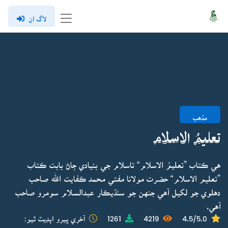
لاگ ان
مذهب
تعليمُ الاسلام
هي ڪتاب ”تعليمُ الاسلام“ تاسلام جي بنيادي ڄاڻ بابت ڪتاب
”تعليم الاسلام“ حضرت مولانا مفتي محمد ڪفايت الله صاحب
دهلوي جو لکيل آهي جنهن جو سنڌيڪار عبدالسلام سومرو صاحب
آهي.
4.5/5.0
4219
1261
آخري ڀيرو اپڊيٽ ٿيو: