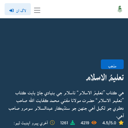
لاگ ان
مذهب
تعليمُ الاسلام
هي ڪتاب ”تعليمُ الاسلام“ تاسلام جي بنيادي ڄاڻ بابت ڪتاب
”تعليم الاسلام“ حضرت مولانا مفتي محمد ڪفايت الله صاحب
دهلوي جو لکيل آهي جنهن جو سنڌيڪار عبدالسلام سومرو صاحب
آهي.
4.5/5.0
4219
1261
آخري ڀيرو اپڊيٽ ٿيو: