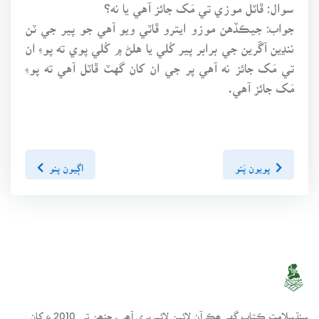
سوال: ڦاٽل موزي تي مَک جائز آهي يا نه؟
جواب: جيڪڏهن موزو ايترو ڦاٽي ويو آهي جو پير جي ٽن
ننڍين آڱرين جي برابر پير کُلي يا هلڻ ۾ کُلي پوي ته پوءِ ان
تي مَک جائز نه آهي پر جي ان کان گهٽ ڦاٽل آهي ته پوءِ
مَک جائز آهي.
پويون پَنو
اڳيون پنو
سنڌسلامت ڪتاب گهر ھڪ آن لائين لائبريري آھي، جنھن تي 2010ع کان