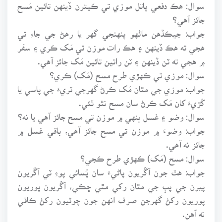
سوال: هڪ دفعي پاتل موزي تي ڪيترن ڏينهن تائين مَسح
جائز آهي؟
جواب: جيڪڏهن ماڻهو پنهنجي گهر يا رهڻ جي جاءِ تي
هجي ته هڪ ڏينهن ۽ هڪ رات موزن تي مَک ڪري ۽ سفر
۾ هجي ته ٽن ڏينهن ۽ ٽن راتين تائين مَک جائز آهي.
سوال: موزي تي ڪهڙي طرح مسح (مَک) ڪري؟
جواب: موزي جي مٿان مَک ڪرڻ گهرجي تريءَ جي پاسي يا
کُڙيءَ کان مَک ڪرڻ سان مسح نٿو ٿئي.
سوال: وضو ۽ غسل ٻنهي ۾ موزن تي مسح جائز آهي يا نه؟
جواب: وضوءَ ۾ موزن تي مسح جائز آهي، باقي غسل ۾
جائز نه آهي.
سوال: مسح (مَک) ڪهڙي طرح ڪجي؟
جواب: هٿ جون آڱريون پاڻيءَ سان پُسائي پوءِ ٽي آڱريون
پيرن جي پٻ جي مٿان رکي مٿي ڇڪي، آڱريون پوريون
پوريون رکڻ گهرجن صرف انهن جون چوٽيون رکڻ ڪافي
نه آهن.