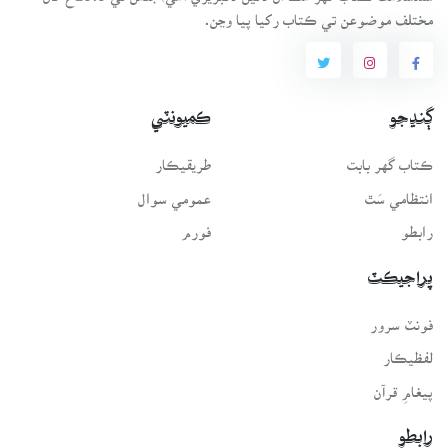
مختلف موضوعن تي ڪتاب رکيا پيا وڃن.
ڳنڍجو
ڪميونٽي
ڪتاب گهر بابت
طريقيڪار
انتظامي سَٿ
عمومي سوال
رابطو
فورم
پراجيڪٽ
فونٽ سرور
لفظيڪار
پيغامِ قرآن
رابطو