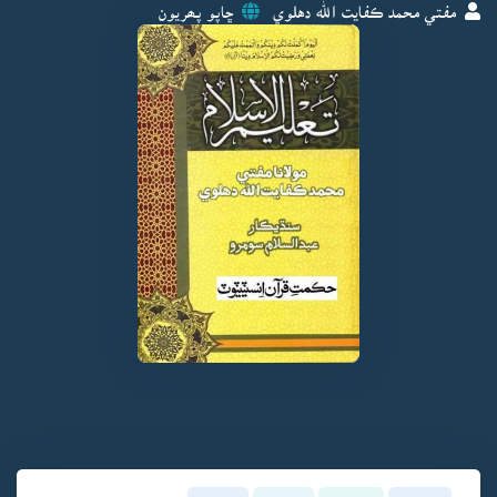
مفتي محمد ڪفايت الله دهلوي
ڇاپو پھريون