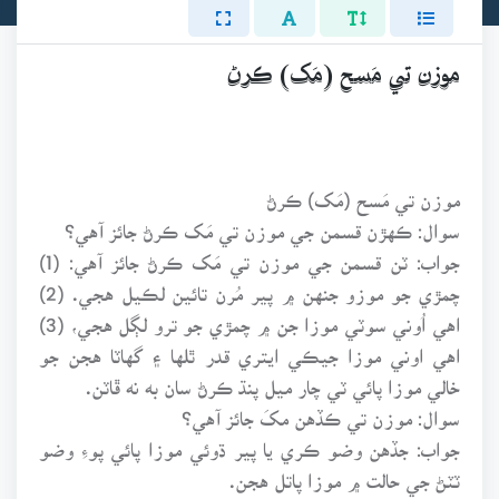
موزن تي مَسح (مَک) ڪرڻ
موزن تي مَسح (مَک) ڪرڻ
سوال: ڪهڙن قسمن جي موزن تي مَک ڪرڻ جائز آهي؟
جواب: ٽن قسمن جي موزن تي مَک ڪرڻ جائز آهي: (1)
چمڙي جو موزو جنهن ۾ پير مُرن تائين لڪيل هجي. (2)
اهي اُوني سوٽي موزا جن ۾ چمڙي جو ترو لڳل هجي، (3)
اهي اوني موزا جيڪي ايتري قدر ٿلها ۽ گهاٽا هجن جو
خالي موزا پائي ٽي چار ميل پنڌ ڪرڻ سان به نه ڦاٽن.
سوال: موزن تي ڪڏهن مکَ جائز آهي؟
جواب: جڏهن وضو ڪري يا پير ڌوئي موزا پائي پوءِ وضو
ٽٽڻ جي حالت ۾ موزا پاتل هجن.