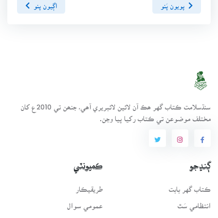
پويون پَنو
اڳيون پنو
سنڌسلامت ڪتاب گهر ھڪ آن لائين لائبريري آھي، جنھن تي 2010ع کان
مختلف موضوعن تي ڪتاب رکيا پيا وڃن.
ڳنڍجو
ڪميونٽي
ڪتاب گهر بابت
طريقيڪار
انتظامي سَٿ
عمومي سوال