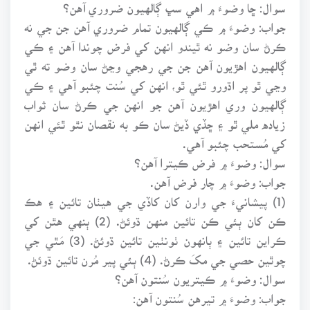
سوال: ڇا وضوءَ ۾ اهي سڀ ڳالهيون ضروري آهن؟
جواب: وضوءَ ۾ ڪي ڳالهيون تمام ضروري آهن جن جي نه
ڪرڻ سان وضو نه ٿيندو انهن کي فرض چوندا آهن ۽ ڪي
ڳالهيون اهڙيون آهن جن جي رهجي وڃڻ سان وضو ته ٿي
وڃي ٿو پر اڌورو ٿئي ٿو، انهن کي سُنت چئبو آهي ۽ ڪي
ڳالهيون وري اهڙيون آهن جو انهن جي ڪرڻ سان ثواب
زياده ملي ٿو ۽ ڇڏي ڏيڻ سان ڪو به نقصان نٿو ٿئي انهن
کي مُستحب چئبو آهي.
سوال: وضوءَ ۾ فرض ڪيترا آهن؟
جواب: وضوءَ ۾ چار فرض آهن.
(1) پيشانيءَ جي وارن کان کاڏي جي هيٺان تائين ۽ هڪ
ڪن کان ٻئي ڪن تائين منهن ڌوئڻ. (2) ٻنهي هٿن کي
ڪراين تائين ۽ ٻانهون ٺونٺين تائين ڌوئڻ. (3) مَٿي جي
چوٿين حصي جي مکَ ڪرڻ. (4) ٻئي پير مُرن تائين ڌوئڻ.
سوال: وضوءَ ۾ ڪيتريون سُنتون آهن؟
جواب: وضوءَ ۾ تيرهن سُنتون آهن: