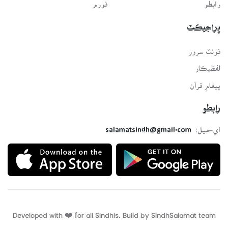
رابطو
فورم
پراجيڪٽ
فونٽ سرور
لفظيڪار
پيغامِ قرآن
رابطو
اي-ميل:
salamatsindh@gmail.com
Developed with ❤️ for all Sindhis. Build by
SindhSalamat
team