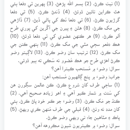
(1) نيت ڪرڻ، (2) بسم الله پڙهڻ، (3) پهرين ٽي دفعا ٻئي
هٿ ڪراين تائين ڌوئڻ، (4) ڏندڻ ڪرڻ، (5) ٽي دفعا
گرڙيون ڪرڻ، (6) ٽي دفعا نَڪ کي پاڻي ڏيڻ، (7) ڏاڙهي
جي مک ڪرڻ، (8) هٿن ۽ پيرن جي آڱرين کي پوري طرح
آلو ڪرڻ، (9) هر ڪنهن عضوي کي ٽي دفعا ڌوئڻ، (10)
هڪ دفعو سڄي مٿي جي مک ڪرڻ، (11) ٻنهي ڪنن جي
مک ڪرڻ، (12) ترتيب سان وضو ڪرڻ، (13) لاڳيتو وضو
ڪرڻ اهڙي طرح جو هڪ عُضوو نه سُڪي ته ٻيو ڌوئي.
سوال: وضوءَ ۾ مُستحب ڪيترا آهن؟
جواب: وضوءَ ۾ پنج ڳالهيون مُستجب آهن:
(1) ساڄي طرف کان شروع ڪرڻ، ڪن عالمن سڳورن هن
کي سُنت ۾ شمار ڪيو آهي ۽ اهو زياده صحيح آهي. (2)
ڪنڌ جو مَک ڪرڻ، (3) وضوءَ جو ڪم خود پاڻ ڪرڻ. ٻئي
کان مدد نه وٺڻ، (4) قبلي جي طرف مُنهن ڪري ويهڻ، (5)
پاڪ ۽ مٿاهين جاءِ تي ويهي وضو ڪرڻ.
سوال: وضوءَ ۾ ڪيتريون شيون مڪروهه آهن؟