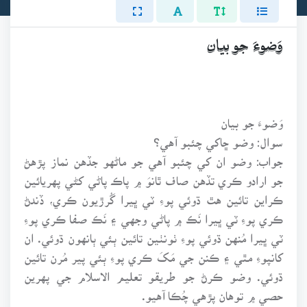
وَضوءَ جو بيان
وَضوءَ جو بيان
سوال: وضو ڇاکي چئبو آهي؟
جواب: وضو ان کي چئبو آهي جو ماڻهو جڏهن نماز پڙهڻ
جو ارادو ڪري تڏهن صاف ٿانوَ ۾ پاڪ پاڻي کڻي پهريائين
ڪراين تائين هٿ ڌوئي پوءِ ٽي ڀيرا گُرڙيون ڪري، ڏندڻ
ڪري پوءِ ٽي ڀيرا نَڪ ۾ پاڻي وجهي ۽ نَڪ صفا ڪري پوءِ
ٽي ڀيرا مُنهن ڌوئي پوءِ ٺونٺين تائين ٻئي ٻانهون ڌوئي. ان
کانپوءِ مٿي ۽ ڪنن جي مَکَ ڪري پوءِ ٻئي پير مُرن تائين
ڌوئي. وضو ڪرڻ جو طريقو تعليم الاسلام جي پهرين
حصي ۾ توهان پڙهي چُڪا آهيو.