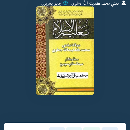
مفتي محمد ڪفايت الله دهلوي
ڇاپو پھريون