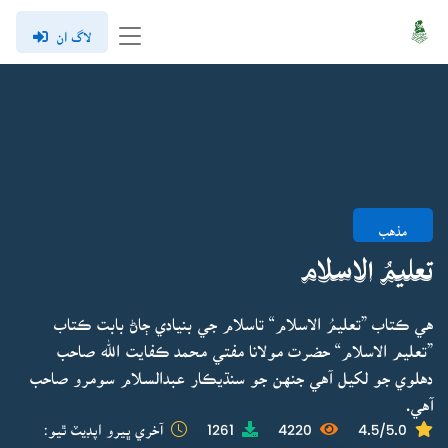
لاگ ان
مذهب
تعليمُ الاسلام
هي ڪتاب ”تعليمُ الاسلام“ تاسلام جي بنيادي ڄاڻ بابت ڪتاب
”تعليم الاسلام“ حضرت مولانا مفتي محمد ڪفايت الله صاحب
دهلوي جو لکيل آهي جنهن جو سنڌيڪار عبدالسلام سومرو صاحب
آهي.
4.5/5.0
4220
1261
آخري ڀيرو اپڊيٽ ٿيو: