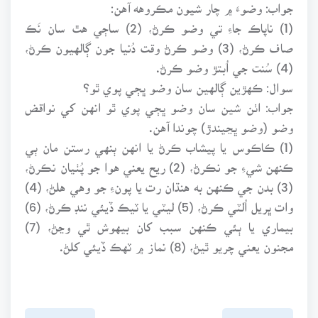
جواب: وضوءَ ۾ چار شيون مڪروهه آهن:
(1) ناپاڪ جاءِ تي وضو ڪرڻ، (2) ساڄي هٿ سان نَڪ
صاف ڪرڻ، (3) وضو ڪرڻ وقت دُنيا جون ڳالهيون ڪرڻ،
(4) سُنت جي اُبتڙ وضو ڪرڻ.
سوال: ڪهڙين ڳالهين سان وضو ڀڄي پوي ٿو؟
جواب: اٺن شين سان وضو ڀڄي پوي ٿو انهن کي نواقض
وضو (وضو ڀڃيندڙ) چوندا آهن.
(1) ڪاڪوس يا پيشاب ڪرڻ يا انهن ٻنهي رستن مان ٻي
ڪنهن شيءِ جو نڪرڻ، (2) ريح يعني هوا جو پُٺيان نڪرڻ،
(3) بدن جي ڪنهن به هنڌان رت يا پونءِ جو وهي هلڻ، (4)
وات ڀريل اُلٽي ڪرڻ، (5) ليٽي يا ٽيڪ ڏيئي ننڊ ڪرڻ، (6)
بيماري يا ٻئي ڪنهن سبب کان بيهوش ٿي وڃڻ، (7)
مجنون يعني چريو ٿيڻ، (8) نماز ۾ ٽهڪ ڏيئي کلڻ.