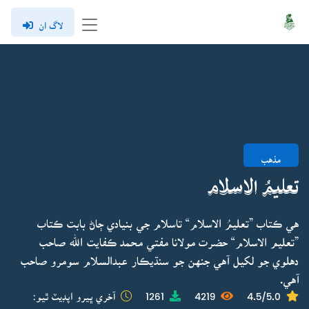
لاگ ان
مذهب
تعليمُ الاسلام
هي ڪتاب ”تعليمُ الاسلام“ تاسلام جي بنيادي ڄاڻ بابت ڪتاب
”تعليم الاسلام“ حضرت مولانا مفتي محمد ڪفايت الله صاحب
دهلوي جو لکيل آهي جنهن جو سنڌيڪار عبدالسلام سومرو صاحب
آهي.
4.5/5.0
4219
1261
آخري ڀيرو اپڊيٽ ٿيو: