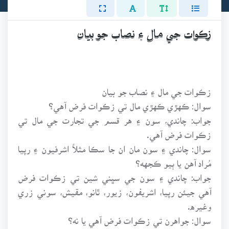
زڪوات جي مال ۽ نصاب جو بيان
زڪوات جي مال ۽ نصاب جو بيان
سوال: ڪهڙي ڪهڙي مال تي زڪوات فرض آهي؟
جواب: چاندي، سون ۽ هر قسم جي تجارت جي مال تي
زڪوات فرض آهي.
سوال: چاندي ۽ سون مان ان جا سڪا مثلاً اشرفيون ۽ رپيا
مُراد آهن يا ٻيو ڪجهه؟
جواب: چاندي ۽ سون جي سڀني شين تي زڪوات فرض
آهي جيئن رپيا، اشريفون، زيور، ٿانو، مقيش، سوني زري
وغيره.
سوال: جواهرن تي زڪوات فرض آهي يا نه؟