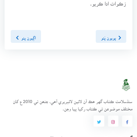
زڪوات ادا ڪريو.
پويون پَنو
اڳيون پنو
سنڌسلامت ڪتاب گهر ھڪ آن لائين لائبريري آھي، جنھن تي 2010ع کان
مختلف موضوعن تي ڪتاب رکيا پيا وڃن.