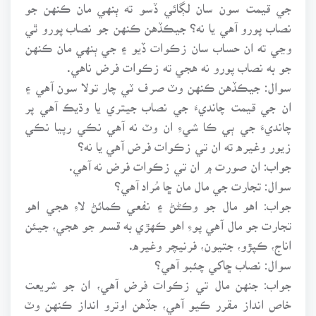
جي قيمت سون سان لڳائي ڏسو ته ٻنهي مان ڪنهن جو
نصاب پورو آهي يا نه؟ جيڪڏهن ڪنهن جو نصاب پورو ٿي
وڃي ته ان حساب سان زڪوات ڏيو ۽ جي ٻنهي مان ڪنهن
جو به نصاب پورو نه هجي ته زڪوات فرض ناهي.
سوال: جيڪڏهن ڪنهن وٽ صرف ٽي چار تولا سون آهي ۽
ان جي قيمت چانديءَ جي نصاب جيتري يا وڌيڪ آهي پر
چانديءَ جي ٻي ڪا شيءِ ان وٽ نه آهي نڪي رپيا نڪي
زيور وغيره ته ان تي زڪوات فرض آهي يا نه؟
جواب: ان صورت ۾ ان تي زڪوات فرض نه آهي.
سوال: تجارت جي مال مان ڇا مُراد آهي؟
جواب: اهو مال جو وڪڻڻ ۽ نفعي ڪمائڻ لاءِ هجي اهو
تجارت جو مال آهي پوءِ اهو ڪهڙي به قسم جو هجي، جيئن
اناج، ڪپڙو، جتيون، فرنيچر وغيره.
سوال: نصاب ڇاکي چئبو آهي؟
جواب: جنهن مال تي زڪوات فرض آهي، ان جو شريعت
خاص انداز مقرر ڪيو آهي، جڏهن اوترو انداز ڪنهن وٽ