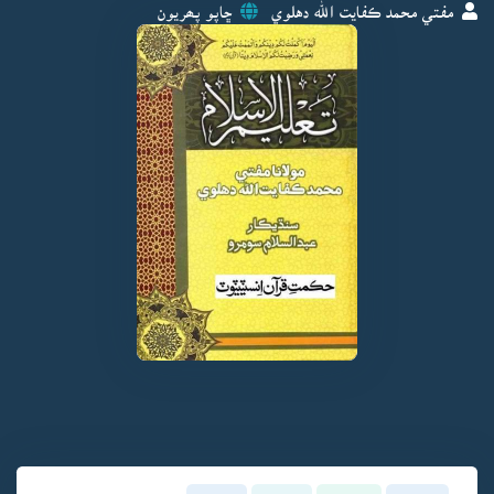
مفتي محمد ڪفايت الله دهلوي
ڇاپو پھريون