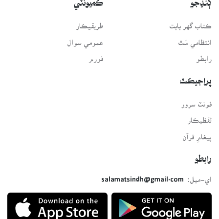
ڳنڍجو
ڪميونٽي
ڪتاب گهر بابت
طريقيڪار
انتظامي سَٿ
عمومي سوال
رابطو
فورم
پراجيڪٽ
فونٽ سرور
لفظيڪار
پيغامِ قرآن
رابطو
اي-ميل:
salamatsindh@gmail.com