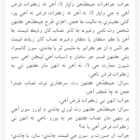
جواب: جواهرات جيڪڏهن واپار لاءِ آهن ته زڪوات فرض
آهي ۽ جي واپار لاءِ نه آهن ته زڪوات فرض نه آهي پوءِ
کڻي ڪيتري به ماليت جا هجن. اهڙي طرح جيڪڏهن ڪنهن
شخص وٽ ٽامي وغيره جا ٿانوَ نصاب کان وڌيڪ قيمت جا
آهن يا ڪو مڪان يا دڪان وغيره نصاب کان زياده قيمت
جو اٿس ۽ ان جو ڪرايو به مليس ٿو يا چاندي، سون کانسواءِ
ٻئي ڪنهن قسم جو سامان ۽ اسباب آهي ليڪن اهي سڀ
شيون تجارت جي لاءِ نه آهن ته انهن مان ڪنهن تي به
زڪوات فرض ناهي.
سوال: جيڪڏهن ڪنهن وٽ سرڪاري نوٽ نصاب جيترا
هجن ته ڇا حُڪم آهن.
جواب: انهن تي زڪوات فرض آهي.
سوال: جيڪڏهن ڪنهن وٽ ٿوري چاندي ۽ ٿورو سون آهي
پر ٻنهي مان نصاب ڪنهن جو به پورو ناهي ته انهن تي
زڪوات فرض آهي يا نه؟
جواب: ان صورت ۾ سون جي قيمت چانديءَ سان، يا چانديءَ