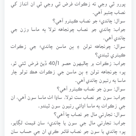
پورو ٿي وڃي ته زڪوات فرض ٿي وڃي ٿي ان انداز کي
نصاب چئبو آهي.
سوال: چانديءَ جو نصاب ڪيترو آهي؟
جواب: چاندي جو نصاب چونجاهه تولا ٻه ماسا وزن جي
چاندي آهي.
سوال: چونجاهه تولن ۽ ٻن ماسن چانديءَ جي زڪوات
ڪيتري ٿيندي؟
جواب: زڪوات ۾ چاليهون حصو 40/1 ڏيڻ فرض ٿئي ٿو،
پوءِ چونجاهه تولن ۽ ٻن ماسن جي زڪوات هڪ تولو چار
ماسا ٻه رتيون چاندي آهي.
سوال: سون جو نصاب ڪيترو آهي؟
جواب: سون جو نصاب ست تولا، ساڍا اٺ ماسا سون آهي، ان
جي زڪوات ٻه ماسا اڍائي رتيون سون ٿيندو.
سوال: تجارتي مال جو نصاب ڇا آهي؟
جواب: تجارتي مال جي سون يا چانديءَ سان قيمت لڳايو،
پوءِ چاندي يا سون جو نصاب قائم ڪري ان جي حساب سان