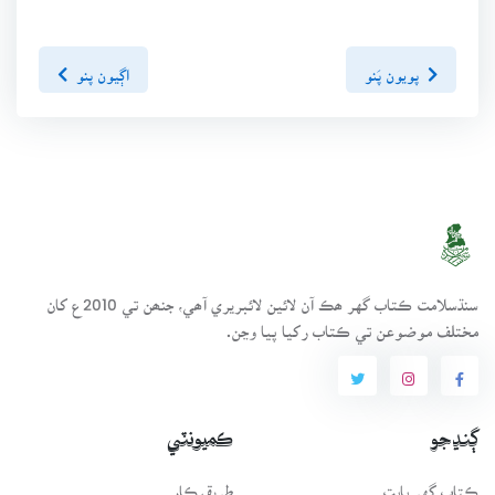
پويون پَنو
اڳيون پنو
سنڌسلامت ڪتاب گهر ھڪ آن لائين لائبريري آھي، جنھن تي 2010ع کان
مختلف موضوعن تي ڪتاب رکيا پيا وڃن.
ڳنڍجو
ڪميونٽي
ڪتاب گهر بابت
طريقيڪار