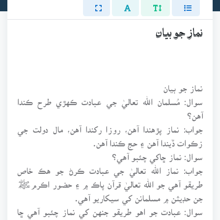
نماز جو بيان
نماز جو بيان
سوال: مُسلمان الله تعاليٰ جي عبادت ڪهڙي طرح ڪندا
آهن؟
جواب: نماز پڙهندا آهن، روزا رکندا آهن، مال دولت جي
زڪوات ڏيندا آهن ۽ حج ڪندا آهن.
سوال: نماز ڇاکي چئبو آهي؟
جواب: نماز الله تعاليٰ جي عبادت ڪرڻ جو هڪ خاص
طريقو آهي جو الله تعاليٰ قرآن پاڪ ۾ ۽ حضور اڪرمﷺ
جن حڊيثن ۾ مسلمانن کي سيکاريو آهي.
سوال: عبادت جو اهو طريقو جنهن کي نماز چئبو آهي ڇا