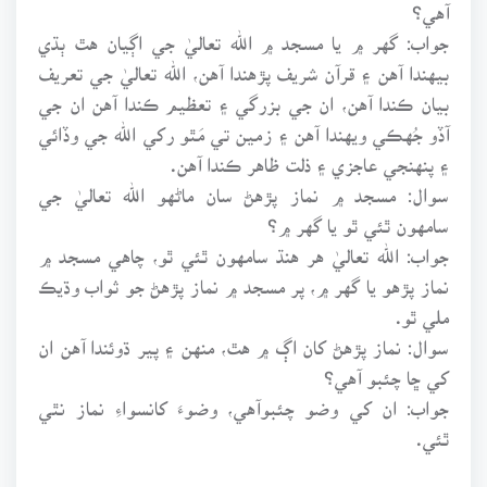
آهي؟
جواب: گهر ۾ يا مسجد ۾ الله تعاليٰ جي اڳيان هٿ ٻڌي
بيهندا آهن ۽ قرآن شريف پڙهندا آهن، الله تعاليٰ جي تعريف
بيان ڪندا آهن، ان جي بزرگي ۽ تعظيم ڪندا آهن ان جي
آڏو جُهڪي ويهندا آهن ۽ زمين تي مَٿو رکي الله جي وڏائي
۽ پنهنجي عاجزي ۽ ذلت ظاهر ڪندا آهن.
سوال: مسجد ۾ نماز پڙهڻ سان ماڻهو الله تعاليٰ جي
سامهون ٿئي ٿو يا گهر ۾؟
جواب: الله تعاليٰ هر هنڌ سامهون ٿئي ٿو، چاهي مسجد ۾
نماز پڙهو يا گهر ۾، پر مسجد ۾ نماز پڙهڻ جو ثواب وڌيڪ
ملي ٿو.
سوال: نماز پڙهڻ کان اڳ ۾ هٿ، منهن ۽ پير ڌوئندا آهن ان
کي ڇا چئبو آهي؟
جواب: ان کي وضو چئبوآهي، وضوءَ کانسواءِ نماز نٿي
ٿئي.