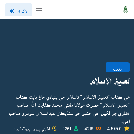
لاگ ان
مذهب
تعليمُ الاسلام
هي ڪتاب ”تعليمُ الاسلام“ تاسلام جي بنيادي ڄاڻ بابت ڪتاب
”تعليم الاسلام“ حضرت مولانا مفتي محمد ڪفايت الله صاحب
دهلوي جو لکيل آهي جنهن جو سنڌيڪار عبدالسلام سومرو صاحب
آهي.
4.5/5.0
4219
1261
آخري ڀيرو اپڊيٽ ٿيو: