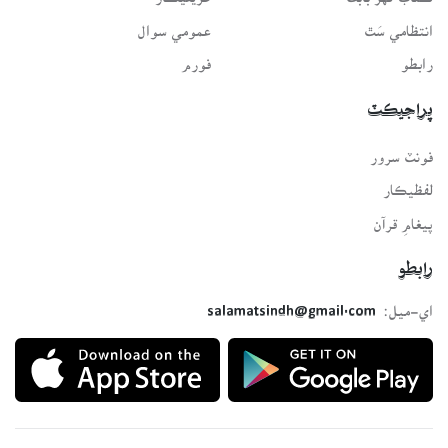
انتظامي سَٿ
عمومي سوال
رابطو
فورم
پراجيڪٽ
فونٽ سرور
لفظيڪار
پيغامِ قرآن
رابطو
اي-ميل:
salamatsindh@gmail.com