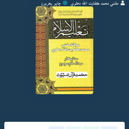
مفتي محمد ڪفايت الله دهلوي
ڇاپو پھريون