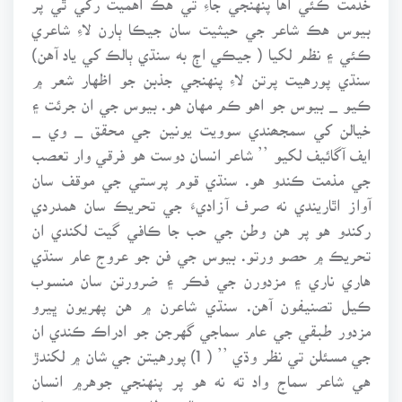
بيوس هڪ شاعر جي حيثيت سان جيڪا ٻارن لاءِ شاعري
ڪئي ۽ نظم لکيا ( جيڪي اڄ به سنڌي ٻالڪ کي ياد آهن)
سنڌي پورهيت پرتن لاءِ پنهنجي جذبن جو اظهار شعر ۾
ڪيو _ بيوس جو اهو ڪم مهان هو. بيوس جي ان جرئت ۽
خيالن کي سمجھندي سوويت يونين جي محقق _ وي _
ايف آگائيف لکيو ’’ شاعر انسان دوست هو فرقي وار تعصب
جي مذمت ڪندو هو. سنڌي قوم پرستي جي موقف سان
آواز اٿاريندي نه صرف آزاديءَ جي تحريڪ سان همدردي
رکندو هو پر هن وطن جي حب جا ڪافي گيت لکندي ان
تحريڪ ۾ حصو ورتو. بيوس جي فن جو عروج عام سنڌي
هاري ناري ۽ مزدورن جي فڪر ۽ ضرورتن سان منسوب
ڪيل تصنيفون آهن. سنڌي شاعرن ۾ هن پهريون ڀيرو
مزدور طبقي جي عام سماجي گهرجن جو ادراڪ ڪندي ان
جي مسئلن تي نظر وڌي ’’ ( 1) پورهيتن جي شان ۾ لکندڙ
هي شاعر سماج واد ته نه هو پر پنهنجي جوهر۾ انسان
دوست ضرور هو منهنجي خيالن مطابق بيوس نه صرف