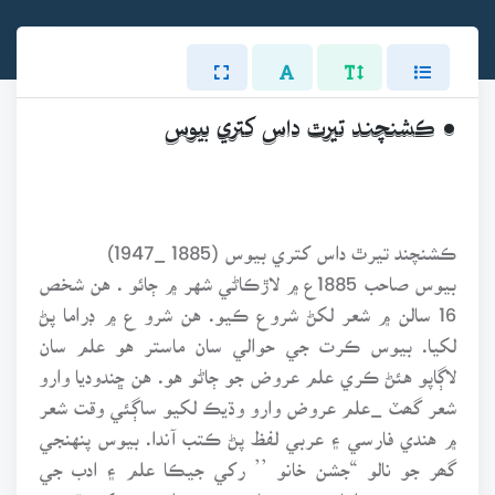
• ڪشنچند تيرٿ داس کتري بيوس
ڪشنچند تيرٿ داس کتري بيوس (1885 _1947)
بيوس صاحب 1885ع ۾ لاڙڪاڻي شهر ۾ ڄائو . هن شخص
16 سالن ۾ شعر لکڻ شروع ڪيو. هن شرو ع ۾ ڊراما پڻ
لکيا. بيوس ڪرت جي حوالي سان ماستر هو علم سان
لاڳاپو هئڻ ڪري علم عروض جو ڄاڻو هو. هن ڇندوديا وارو
شعر گھٽ _علم عروض وارو وڌيڪ لکيو ساڳئي وقت شعر
۾ هندي فارسي ۽ عربي لفظ پڻ ڪتب آندا. بيوس پنهنجي
گھر جو نالو “جشن خانو ’’ رکي جيڪا علم ۽ ادب جي
خدمت ڪئي اها پنهنجي جاءِ تي هڪ اهميت رکي ٿي پر