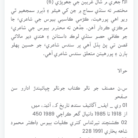
مختصر ته سنڌي سماج ۾ جن کي هيڻو ۽ ڏٻرو سمجھيو ٿي
ويو اهي پورهيت، ڪڙمي ڪاسبي بيوس جي شاعريءَ جا
مرڪزي ڪردار آهن. جڏهن ته محترم بيوس جي شاعريءَ
جو ڪافي حصو سنڌي لوڪ داستانن ۽ هندي ديو مالائي
قصن تي پڻ ٻڌل آهي پر سندس شاعريءَ جو حسين پهلو
ٻارن ۽ پورهيتن متعلق سندس شاعري آهي.
حوالا
س.ن مصنف جو نالو ڪتاب جونالو ڇپائيندڙ ادارو سن
صفحو
01 وي _ ايف_ آگائيف سندھ تاریخ کے آئینے میں
از 1918 تا 1985 دانيال گھر ڪراچي 1989 450
02 ڪشنچند تيرٿداس کتري ڪليات بيوس ڊاڪٽر محمود
شاهه بخاري 1991 228
03 ڪشنچند تيرٿداس کتري ڪليات بيوس ڊاڪٽر محمود