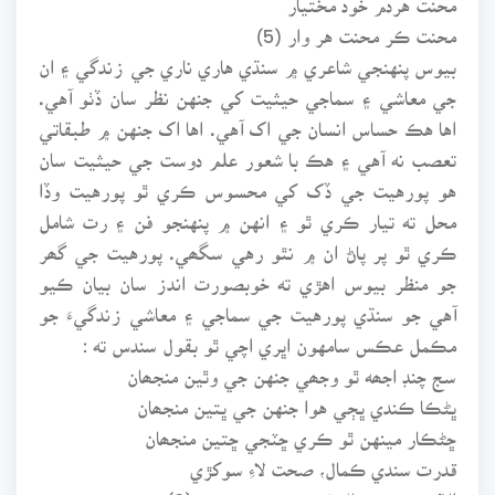
محنت ڪر محنت هر وار (5)
بيوس پنهنجي شاعري ۾ سنڌي هاري ناري جي زندگي ۽ ان
جي معاشي ۽ سماجي حيثيت کي جنهن نظر سان ڏٺو آهي.
اها هڪ حساس انسان جي اک آهي. اها اک جنهن ۾ طبقاتي
تعصب نه آهي ۽ هڪ با شعور علم دوست جي حيثيت سان
هو پورهيت جي ڏک کي محسوس ڪري ٿو پورهيت وڏا
محل ته تيار ڪري ٿو ۽ انهن ۾ پنهنجو فن ۽ رت شامل
ڪري ٿو پر پاڻ ان ۾ نٿو رهي سگھي. پورهيت جي گھر
جو منظر بيوس اهڙي ته خوبصورت اندز سان بيان ڪيو
آهي جو سنڌي پورهيت جي سماجي ۽ معاشي زندگيءَ جو
مڪمل عڪس سامهون اڀري اچي ٿو بقول سندس ته :
سج چنڊ اجھه ٿو وجھي جنهن جي وٿين منجھان
ڀڻڪا ڪندي ڀڄي هوا جنهن جي ڀتين منجھان
ڇڻڪار مينهن ٿو ڪري ڇٽجي ڇتين منجھان
قدرت سندي ڪمال، صحت لاءِ سوکڙي
الا! جھري م شال غريبن جي جھوپڙي (6)