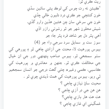
“ڪيئن نه رت چوس کي لوڪ پئي سائين سڏي
خون کنئچي جو ڪري درد دليون خالي ڇڏي
خون جي سرخي سان چن هئين هڏين وارو گڏي.
شيش محلون شهر جو ٿو رشوتي رازو اڏي
آهي پٿر دل جو شاهد فرد پٿر جاءِ جو
سوز ست ۾ سمايل سرد سرجي واءَ جو (4)
بيوس پورهيت لاءِ محنت جي آزادي چاهي ٿو ۽ پورهي کي
سٺو سمجھي ٿو. بيوس صاحب پنهنهي دور جي ان خيال
جي مخالفت ڪري ٿو. جنهن ۾ معاشري ۾ پورهيت کي
ڪاسبي، ڪمي وغيره چئي گھٽ درجي جو انسان سمجھيو
ٿي ويو. بيوس پورهيت کي همٿ ڏيندي چوي ٿو .
محبت ساڻ نيازي ڇاجي ؟
هن هن جي در آزي ڇاجي ؟
هت هت هار بازي ڇاجي؟
غمگيني اي غازي ڇاجي ؟
محنت هردم خود مختيار