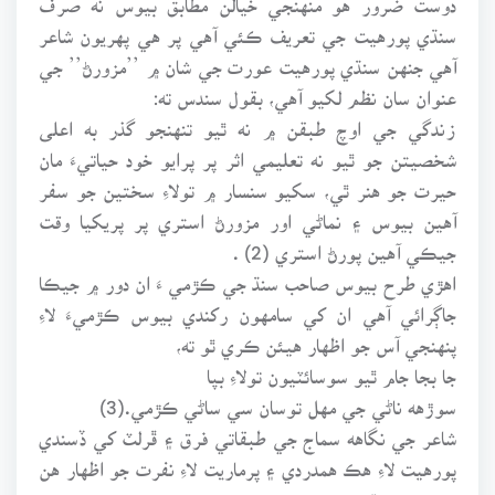
سنڌي پورهيت جي تعريف ڪئي آهي پر هي پهريون شاعر
آهي جنهن سنڌي پورهيت عورت جي شان ۾ ’’مزورڻ’’ جي
عنوان سان نظم لکيو آهي، بقول سندس ته:
زندگي جي اوچ طبقن ۾ نه ٿيو تنهنجو گذر به اعلى
شخصيتن جو ٿيو نه تعليمي اثر پر پرايو خود حياتيءَ مان
حيرت جو هنر ٿي، سکيو سنسار ۾ تولاءِ سختين جو سفر
آهين بيوس ۽ نماڻي اور مزورڻ استري پر پريکيا وقت
جيڪي آهين پورڻ استري (2) .
اهڙي طرح بيوس صاحب سنڌ جي ڪڙمي ءَ ان دور ۾ جيڪا
جاڳرائي آهي ان کي سامهون رکندي بيوس ڪڙميءَ لاءِ
پنهنجي آس جو اظهار هيئن ڪري ٿو ته،
جا بجا جام ٿيو سوسائٽيون تولاءِ بپا
سوڙهه ناڻي جي مهل توسان سي ساڻي ڪڙمي.(3)
شاعر جي نگاهه سماج جي طبقاتي فرق ۽ ڦرلٽ کي ڏسندي
پورهيت لاءِ هڪ همدردي ۽ پرماريت لاءِ نفرت جو اظهار هن
ريت ڪري ٿو: