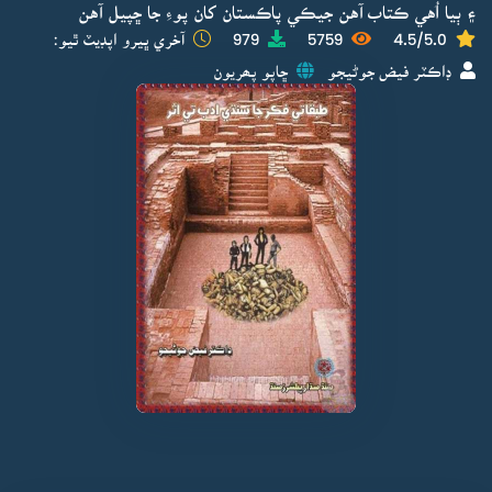
۽ ٻيا اُهي ڪتاب آهن جيڪي پاڪستان کان پوءِ جا ڇپيل آهن
4.5/5.0
5759
979
آخري ڀيرو اپڊيٽ ٿيو:
ڊاڪٽر فيض جوڻيجو
ڇاپو پھريون