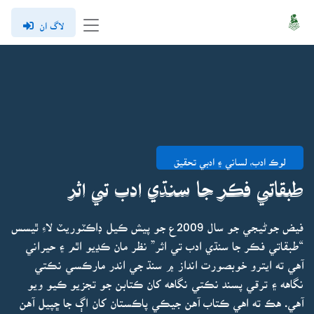
لاگ ان
لوڪ ادب، لساني ۽ ادبي تحقيق
طبقاتي فڪر جا سنڌي ادب تي اثر
فيض جوڻيجي جو سال 2009ع جو پيش ڪيل ڊاڪٽوريٽ لاءِ ٿيسس
“طبقاتي فڪر جا سنڌي ادب تي اثر” نظر مان ڪڍيو اٿم ۽ حيراني
آهي ته ايترو خوبصورت انداز ۾ سنڌ جي اندر مارڪسي نڪتي
نگاهه ۽ ترقي پسند نڪتي نگاهه کان ڪتابن جو تجزيو ڪيو ويو
آهي. هڪ ته اهي ڪتاب آهن جيڪي پاڪستان کان اڳ جا ڇپيل آهن