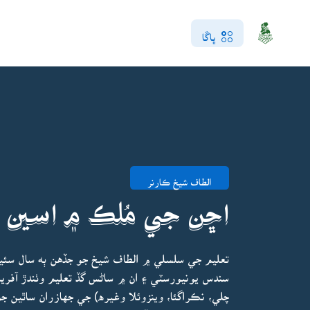
ڀاڱا
الطاف شيخ ڪارنر
اڇن جي مُلڪ ۾ اسين ڪ
تعليم جي سلسلي ۾ الطاف شيخ جو جڏهن ٻه سال سئيڊن
سندس يونيورسٽي ۽ ان ۾ ساڻس گڏ تعليم وٺندڙ آفر
چلي، نڪراگئا، وينزوئلا وغيره) جي جهازران ساٿين ج