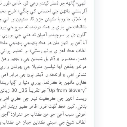
انهيءَ ڳالهه جو ذڪر ٿيندو رهي ٿو. خاص ط
آفريڪي ماڻهن جي احساس کي چڱيءَ طرح محسوس
۽ اخلاق جا رويا ڪيئن جڙن ٿا. سئيڊن ۾ اتي
ڪائنات جي باري ۾ هڪ دردمندانه سوچ جي پروڙ 
”آئون دل ۾ سوچيندو آهيان ته هتي جي يورپي 
آيا آهن پر انهن مان هر هڪ پنهنجي پنهنجي مل
الطاف هڪ اهڙ ي يونيورسٽيءَ ۾ تعليم پرائي 
ذهين، معصوم ۽ ڏکويل شيدين جي ويجهو رهڻ پسن
هوندو جڏهن اڃا نيلسن منڊيلا جي چونڊن و
نشاني آهي ۽ اوندهه ۾ ڏيئو ٻرڻ جي برابر آهي
ڪارن ماڻهن جا ڪارناما، پوري دنيا ۾ ڳايا وي
”Slavery
ويسٽ انڊيز جي ڪرڪيٽ ٽيم جي ڪري اهو بي ن
اهوئي سبب آهي جو هن ڪتاب جو عنوان: ”اڇن 
الطاف شيخ جي سڀني ڪتابن جيان هن ڪتاب 