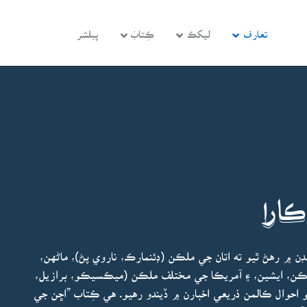
تعارف
ليکڪ
ڪِتابَ
پبلشر
ارا
 ۾ رهڻ ٿيو ته اتان جي ملڪن (ڊئنمارڪ، ناروي پڻ)، ماڻهن،
يڪن، ايشين، ۽ آمريڪا جي مختلف ملڪن (ميڪسيڪو، برازيل،
و احوال ڪالمن ذريعي اخبارن ۾ ڏيندو رهيو. هي ڪِتاب ”اڇن جي