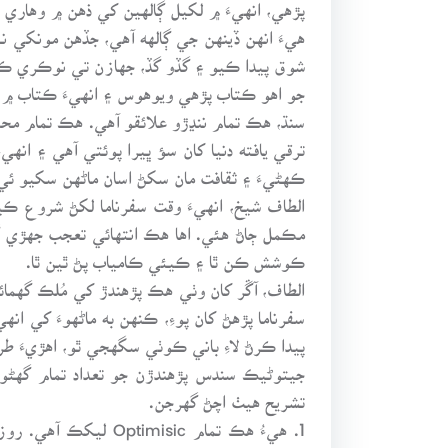
پڙهي، انهيءَ ۾ لکيل ڳالهين کي ذهن ۾ وهاري ڇ
هيءَ انهن ڏينهن جي ڳالهه آهي، جڏهن مونکي ن
شوق پيدا ڪيو ۽ گڏو گڏ، جهازن تي نوڪري ڪرڻ
جو اهو ڪتاب پڙهي ويوهوس ۽ انهيءَ ڪتاب ۾ م
سنڌ، هڪ تمام ننڍڙو علائقو آهي. هڪ تمام محد
ترقي يافته دنيا کان سؤ ڀيرا پوئتي آهي ۽ ا
ڪهڻيءَ ۽ ثقافت مان سکڻ اسان ماڻهن سکيو ئي
الطاف شيخ، انهيءَ وقت سفرناما لکڻ شروع ڪ
ڪوشش ڪن ٿا ۽ ڪيئي ڪامياب پڻ ٿين ٿا.
الطاف، آڱر کان وٺي هڪ پڙهندڙ کي مُلڪ گهمائ
سفرناما پڙهڻ کان پوءِ، ڪنهن به ماڻهوءَ کي ا
پيدا ڪرڻ لاءِ باني ڪوٺي سگهجي ٿو، اهڙيءَ 
جيتوڻيڪ سندس پڙهندڙن جو تعداد تمام گهڻو 
تشريح هيٺ اچڻ گهرجن.
1. هيءُ هڪ تمام ic