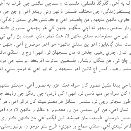
 به آهي. گڏوگڏ فلسفي، نفسيات ۽ سماجي سائنس جي طرف به آهي.
و پسمنظرزندگيءَ جي مختلف فلسفن ڏانهن وٺي ويندو آهي ۽ جن جي 
ري، ماڻهن منجهه رهڻ چاهيندو آهي ۽ ڪوشش ڪري سندن زندگيءَ جا
ار سندس ويجهو نه اچي سگهيو جنهن کي هُو پنهنجي سموري ڪتاب 
انهن جي معلومات، سنڌي ماڻهن لاءِ هڪ تمام وڏي اهميت پڻ رکي ٿي
ست سان ڳانڍاپو؛ اهو پڻ سنڌي ماڻهوءَ جو اهم موضوع آهي. جنهن
انداز، جاري رهيو. جڏهن ته مان سمجهان ٿو، انهيءَ وچ ۾، سنڌي ماڻه
ڻ ٿي. هن بنگال، ويٽنام، فلسطين، سائوٿ آفريڪا، بوسنيا جي قوم
ندو رهيو. کيس اڄ تائين اهو سمجهه ۾ نه آيو آهي ته قومپرستي، 
ٽينا جي پيدا ڪيل تصور کان سواءِ هڪ اهڙو به تصور آهي، جيڪو ڪن
َ کان سواءِ ٻي دنيا ڏسي ٿو، انهيءَ کي ڌرتيءَ جي رنگن جي وڌيڪ 
سڃاتو وڃي ٿو. سندس اسٽائل هر مصنوعيت کان نرالو آهي. هو گهم
 انسان آهي. هن کي سندس مَن ۾، معصوم ۽ مظلوم ماڻهن لاءِ درد آ
سندس شرميلي طبيعت مان هميشه ائين لڳندوآهي ڄڻ ڪنهن ڪنواري ڇ
هر ٿيندي آهي. سنڌي سماج ۾ جهڙيءَ طرح ڪو نوجوان، يونيورسٽيءَ جي