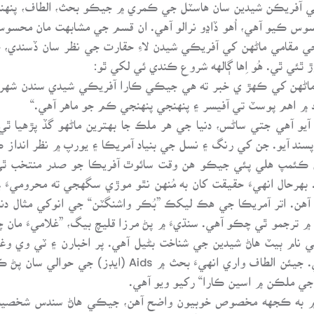
ور تي آفريڪن شيدين سان هاسٽل جي ڪمري ۾ جيڪو بحث، الطاف، پ
 ڪيو آهي، اُهو ڏاڍو نرالو آهي. ان قسم جي مشابهت مان محسوس 
 جي مقامي ماڻهن کي آفريڪي شيدن لاءِ حقارت جي نظر سان ڏسندي
ٿئي ٿي. هُو اِها ڳالهه شروع ڪندي ئي لکي ٿو:
ماڻهن کي ڪهڙ ي خبر ته هي جيڪي ڪارا آفريڪي شيدي سندن شهر مالمو
ڪ ۾ اهم پوسٽ تي آفيسر ۽ پنهنجي پنهنجي ڪم جو ماهر آهي.“
آيو آهي جتي ساڻس، دنيا جي هر ملڪ جا بهترين ماڻهو گڏ پڙهيا ٿي
د آيو. جن کي رنگ ۽ نسل جي بنياد آمريڪا ۽ يورپ ۾ نظر انداز ڪي
اري ڪئمپ هلي پئي جيڪو هن وقت سائوٿ آفريڪا جو صدر منتخب ٿ
. بهرحال انهيءَ حقيقت کان به مُنهن نٿو موڙي سگهجي ته محروميءَ
ندا آهن. اتر آمريڪا جي هڪ ليکڪ ”بُڪر واشنگٽن“ جي انوکي مثال د
Up from “ جو تقريباً 35_ 30 زبانن ۾ ترجمو ٿي چڪو آهي. سنڌيءَ ۾ پڻ مرزا قليچ بيگ، 
ام ٻيٽ هاڻ شيدين جي شناخت بڻيل آهي. پر اخبارن ۽ ٽي وي وغير
بنائي، کين هڪ گهٽ قوم ظاهر ڪيو ويندو آهي. جيئن الطاف و
جي ملڪن ۾ اسين ڪارا“ رکيو ويو آهي.
۾ به ڪجهه مخصوص خوبيون واضح آهن، جيڪي هاڻ سندس شخصيت ج