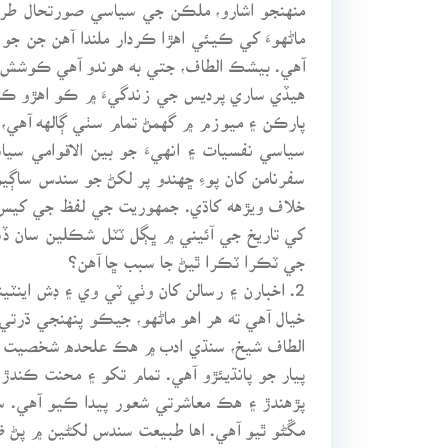
منهنجو اشارو، ملڪن جي سياسي صورتحال طرف
ماڻهوءَ کي ڪيئي اهڙا ڪردار ملندا آهن جن ج
آهي. بيشڪ الطاف، جتي به هوندو آهي ڪوشش ڪ
هيڏي ساري پرديس جي زندگيءَ ۾ ڪو اهڙو ڪرد
پارڪن ۽ ميوزم ۾ گهمڻ تمام سٺي ڳالهه آهي، 
سياسي نفسيات ۽ انهيءَ جو بين الاقوامي سيا
سفرنامن کان پوءِ ڇهندو پر لکڻ جو سندس ساڳيو 
خلاف ويڙهه کاڌي. جمهوريت جي لفظ جي کيس ڄا
کي تاريخ جي آئيني ۾ ڀڳل ٽٽل شڪلين سان ڏس
جي ٽڪرا ٽڪرا ٿيڻ جا سبب ڇا آهن؟
2. اخبارن ۽ رسالن کان وٺي ٽي وي ۽ ڊش اين
خيال آهي ته هر اهو ماڻهو، جيڪو پنهنجي ڌرتيء
الطاف شيخ، سنڌي ادب ۾ هڪ علحده شخصيت طور 
پيار جو پانڌيئڙو آهي. تمام تکو ۽ محنت ڪندڙ
پڙهندڙ ۽ هڪ معاشرتي شعور پيدا ڪيو آهي. 
مڱڻو ٿيو آهي. اها طبيعت سندس لکڻين ۾ پڻ ظا