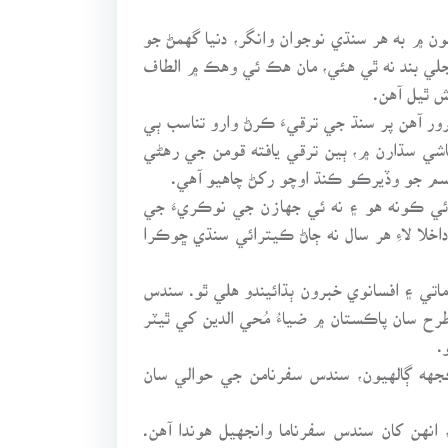
ن ۾ به هر سنڌي نوجوان وانگر، دنيا گهمڻ جو
جلي بند نه ٿي هئي، مان هڪ ئي وهڪ ۾ الطاف
 ٿيل آهن.
ور آهن پر سنڌ جي ترقيءَ ڪرڻ وارو تناسب ٻي
اشي سڌارن ۾، ٻين ترقي يافته قومن جي رهڻي
سم جو وڏيرڪو ڪنڌ اوچو رکڻ چاهيو آهي.
 ئي ڪونه هو ۽ نه ئي جهازن جي نوڪريءَ جي
ن کان پاڪستان مئرين اڪيڊميءَ جي داخلا لاءِ هر سال نه ڄاڻ ڪيترائي سنڌي ڇوڪرا
اتي ۽ افسانوي خبرون ٻڌائيندو هلي ٿو. سندس
طرح سان پاڪستان ۾ ضياءُ مُحي الدين کي ٿيٽر
.
ڪجهه ڳالهيون، سندس سفرنامن جي حوالي سان
ٿين ٿا، انهن کان سندس سفرناما وانجهيل هوندا آهن.