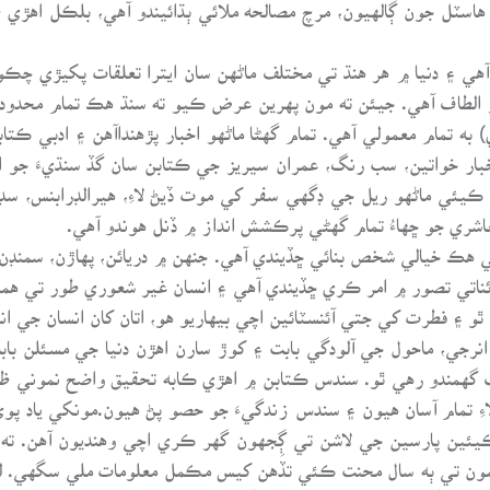
اسٽل جون ڳالهيون، مرچ مصالحه ملائي ٻڌائيندو آهي، بلڪل اهڙي 
آهي ۽ دنيا ۾ هر هنڌ تي مختلف ماڻهن سان ايترا تعلقات پکيڙي چڪ
ن جو الطاف آهي. جيئن ته مون پهرين عرض ڪيو ته سنڌ هڪ تمام محدود
ه تمام معمولي آهي. تمام گهڻا ماڻهو اخبار پڙهنداآهن ۽ ادبي ڪتاب
ار خواتين، سب رنگ، عمران سيريز جي ڪتابن سان گڏ سنڌيءَ جو اه
۾ ڪيئي ماڻهو ريل جي ڊگهي سفر کي موت ڏيڻ لاءِ، هيرالڊرابنس، 
شري جو ڇهاءُ تمام گهڻي پرڪشش انداز ۾ ڏنل هوندو آهي.
ي هڪ خيالي شخص بنائي ڇڏيندي آهي. جنهن ۾ دريائن، پهاڙن، سمنڊن،
ناتي تصور ۾ امر ڪري ڇڏيندي آهي ۽ انسان غير شعوري طور تي هم
 ۽ فطرت کي جتي آئنسٽائين اچي بيهاريو هو، اتان کان انسان جي ان
رجي، ماحول جي آلودگي بابت ۽ کوڙ سارن اهڙن دنيا جي مسئلن باب
ف گهمندو رهي ٿو. سندس ڪتابن ۾ اهڙي ڪابه تحقيق واضح نموني ظاهر
ءِ تمام آسان هيون ۽ سندس زندگيءَ جو حصو پڻ هيون.مونکي ياد پو
يئين پارسين جي لاشن تي ڳِجهون گهر ڪري اچي وهنديون آهن. ته ا
ضمون تي ٻه سال محنت ڪئي تڏهن کيس مڪمل معلومات ملي سگهي.