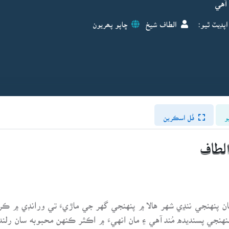
آهي
اپڊيٽ ٿيو:
الطاف شيخ
ڇاپو پھريون
و
فُل اسڪرين
الطاف
 پنهنجي ننڍي شهر هالا ۾ پنهنجي گهر جي ماڙيءَ تي ورانڊي ۾ ڪر
هنجي پسنديده مُند آهي ۽ مان انهيءَ ۾ اڪثر ڪنهن محبوبه سان رل