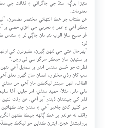
ننڍڙا ڀوڳ، سنڌ جي جاگرافي ۽ ثقافت جي مڪ
معلومات.
هن ڪتاب جو هڪ انتهائي مختصر مضمون، ”نيرن
چڪو آهي ۽ عمر ۽ تجربي جي اهڙي حصي ۾ آهي 
هُو صبح ساڻ الوپ ننڊ مان جاڳي ٿو ۽ سندس ڪ
ٿو:
”بهرحال هتي جي ٿلهن ڳيرن، ڪبوترن کي اونها
۾ سئيڊن سان جيڪر سرڳواسي ٿي وڃن.“
فطرت جو حُسن سندس اندر ۾ سمايل آهي تنهن
سڀ کان وڏي مخلوق، انسان سان گهرو تعلق آه
الطاف، انهن سينئر ليکڪن مان آهي جن سنڌي ا
نالي ماتر، مثلاَ، حميد سنڌي، امر جليل، آغا
قلم کي جيئندان ڏيندو آيو آهي. هن وقت نئين
جو کٽيو کائڻ چاهيو آهي ۽ سندن چند ڪهاڻين 
واقف نه هوندو پر هڪ ڳالهه جيڪا ڪنهن انگري
پروفيشنل هجڻ. ايترن ڪتابن جو ليکڪ جيڪڏهن،