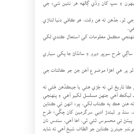
هون ۽ سڀ کان وڏي ڳالهه هر نئين شيءِ جي
 ٿو. جڏهن ته هن وقت، هو ڪافي دنيا لتاڙي
ي.
و پنهنجي مڪمل معلومات کي استعال ڪندي لکي
ساڳي طرح سوڀو ديرو ۽ سانڌاڻ جا پکي سياري
و پر هي اهڙا موضوع آهن جن جو ڪائنات جي
ا تاريخ ئي نه جُڙي هئي يا جيڪڏهن هُئي ته
احد ليکڪ آهي جنهن مسلسل لکيو آهي ۽ پنهنجي
ه هنن هڪ ٻه ڪتاب لکي، پوءِ انهن ئي ڪتابن
، سنڌ ۾ ٿيندڙ ادبي سرگرمين کان چڱيءَ طرح
 ڀيٽڻ تي محسوس ٿئي ٿي، اها آهي، سندس نان
ندو جيترن ڪتابن جو الطاف شيخ آهي ته شايد