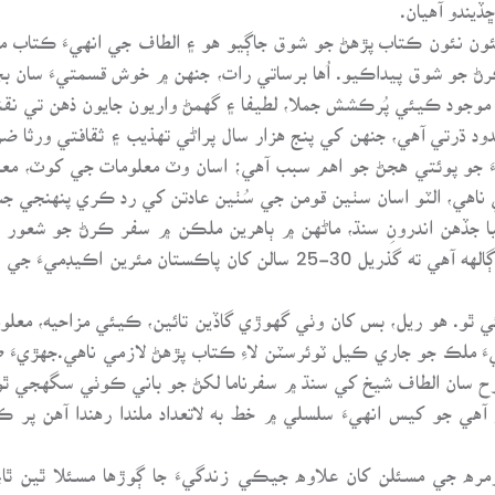
ڏيندو آهيان.
ئون نئون ڪتاب پڙهڻ جو شوق جاڳيو هو ۽ الطاف جي انهيءَ ڪتاب مو
 جو شوق پيداڪيو. اُها برساتي رات، جنهن ۾ خوش قسمتيءَ سان ب
وجود ڪيئي پُرڪشش جملا، لطيفا ۽ گهمڻ واريون جايون ذهن تي نقش
ود ڌرتي آهي، جنهن کي پنج هزار سال پراڻي تهذيب ۽ ثقافتي ورثا ضر
نهيءَ جو پوئتي هجڻ جو اهم سبب آهي؛ اسان وٽ معلومات جي کوٽ، مع
 ناهي، الٽو اسان سٺين قومن جي سُٺين عادتن کي رد ڪري پنهنجي ج
يا جڏهن اندرونِ سنڌ، ماڻهن ۾ ٻاهرين ملڪن ۾ سفر ڪرڻ جو شعور
مڪمل ڄاڻ هئي. اها هڪ انتهائي تعجب جهڙي ڳالهه آهي ته گذريل 30-25 سال
ي ٿو. هو ريل، بس کان وٺي گهوڙي گاڏين تائين، ڪيئي مزاحيه، معلوم
نهيءَ ملڪ جو جاري ڪيل ٽوئرسٽن لاءِ ڪتاب پڙهڻ لازمي ناهي.جهڙيءَ 
طرح سان الطاف شيخ کي سنڌ ۾ سفرناما لکڻ جو باني ڪوٺي سگهجي ٿو
آهي جو کيس انهيءَ سلسلي ۾ خط به لاتعداد ملندا رهندا آهن پر 
Optimis ليکڪ آهي. روزمره جي مسئلن کان علاوه جيڪي زندگيءَ جا ڳوڙها مسئلا 