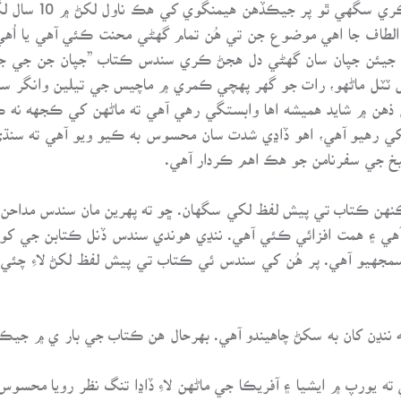
انهيءَ جو فيصلو، ا
طاف جا اهي موضوع جن تي هُن تمام گهڻي محنت ڪئي آهي يا اُهي 
 ٿا. جيئن جپان سان گهڻي دل هجڻ ڪري سندس ڪتاب ”جپان جن جي جي
ل ٽٽل ماڻهو، رات جو گهر پهچي ڪمري ۾ ماچيس جي تيلين وانگر س
ذهن ۾ شايد هميشه اها وابستگي رهي آهي ته ماڻهن کي ڪجهه نه ڪ
طاف شيخ لکي رهيو آهي، اهو ڏاڍي شدت سان محسوس به ڪيو ويو آهي ته سن
يخ جي سفرنامن جو هڪ اهم ڪردار آهي.
ڪنهن ڪتاب تي پيش لفظ لکي سگهان. ڇو ته پهرين مان سندس مداحن م
هي ۽ همت افزائي ڪئي آهي. ننڍي هوندي سندس ڏنل ڪتابن جي کوکي 
سمجهيو آهي. پر هُن کي سندس ئي ڪتاب تي پيش لفظ لکڻ لاءِ چئي 
ه ننڍن کان به سکڻ چاهيندو آهي. بهرحال هن ڪتاب جي بار ي ۾ جيڪي
ه يورپ ۾ ايشيا ۽ آفريڪا جي ماڻهن لاءِ ڏاڍا تنگ نظر رويا محسو