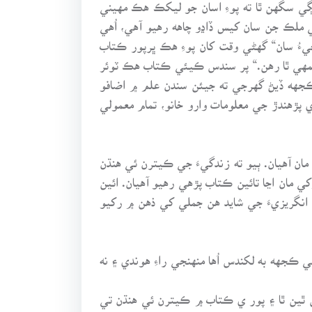
نهيءَ ٻوليءَ جو پڙهندڙ ئي ڪري سگهي ٿو پر جيڪڏهن هيمنگوي کي هڪ ناول لکڻ ۾ 10 سال لڳي سگهن ٿا ته پوءِ اسان جو ليکڪ هڪ مهيني
ملڪ جن سان کيس ڏاڍو چاهه رهيو آهي، اُهي
ءُ سان“ گهڻي وقت کان پوءِ هڪ ڀرپور ڪتاب
مهي ٿا رهن.“ پر سندس ڪيئي ڪتاب هڪ ٽوئر
جهه ڏيڻ گهرجي ته جيئن سندن علم ۾ اضافو
ڌي پڙهندڙ جي معلومات وارو خانو، تمام معمولي
ان آهيان. ٻيو ته زندگيءَ جي ڪيترن ئي هنڌن
مان اڃا تائين ڪتاب پڙهي رهيو آهيان. ائين
انگريزيءَ جي شايد هن جملي کي ذهن ۾ رکيو
 ڪجهه به لکندس اُها منهنجي راءِ هوندي ۽ نه
س ٿين ٿا ۽ پور ي ڪتاب ۾ ڪيترن ئي هنڌن تي