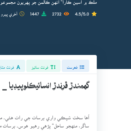
ملڪ ۾ اسين ڪارا“ انهن ڪالمن جو پهريون مجموعو 
4.5/5.0
2732
1447
آخري ڀيرو 
فھرست
فونٽ سائيز
فونٽ مٽاي
گهمندڙ ڦرندڙ انسائيڪلوپيڊيا _ 
اُها سخت شپڪي واري برسات جي رات هئي. مان
ساگر، منهجو ساحل“ پڙهي رهيو هوس. برسات من