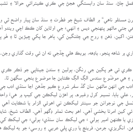
مل ڄاڻ، سنڌ سان وابستگي هجڻ جي ڪري ڪيترائي حوالا ۽ تشبي
 مسئلو ناهي“ ۾ الطاف شيخ جو فطرت ۽ سنڌ سان پيار واضح ٿي وڃي
جتي ماڻهو پنهنجي ديس ۽ انهيءَ جي اوڻاين کان ڪڪ اچي ويندو آه
نن، اکين، ذهن ۽ روح جي چڻنگين کي، ٻاهر جا پکي ڇيڙين ٿا ۽ هُ
ري ۾ شاهه پنجو، باڊهه، بوبڪ هلي ڇڏجي ته ان ئي وقت گذاري وڃن. 
 ڪري ئي هو پکين جي رنگن، ٻولين ۽ سندن جيئاپي جو ذڪر ڪري ٿ
ي ۽ هي موضُوع سندس الڳ الڳ ڪتابن جا موضوع بنجي سگهن ٿا.
دب جي انهن ماڻهن سان گڏ سفر شروع ڪيو جڏهن اڃا سنڌي ادب جي ڪ
 سليم، علي بابا، نسيم کرل وغيره. پر اهڙن ليکڪن جي کيپ ۾ هيءُ و
 نسل جي نوجوانن جو سينئر ليکڪن تي اهوئي الزام يا شڪايت آهي ت
ئي کين امرتا بخشي آهي. اهو بحث تمام ڊگهو آهي. الطاف شيخ، شايد
زي يا ڪنهن امير ٻولي ءَ جي ليکڪ سان سنڌيءَ ٻوليءَ جي ليکڪ کي
 انگريزي، جرمن، فرينچ يا وري ڀلي عربي ۽ روسيءَ جو به ليکڪ هو