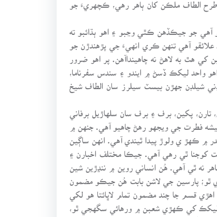
طرح الطاف ملڪن کان ٻاهر رهي، ڪچهريءَ جو
و آهي جو جيڪڏهن ڪٿي وڃبو ۽ اهو ٻڌائبو ته
 علائقو آهي تنهن ڪري انهيءَ جي پڙهندڙن جو
ن کي هٿ به لاهڻ نه چاهينداآهن. پر اهو ضرور
و واحد ليکڪ ڏسڻ ۾ ايندو ۽ سندس سفرناما،
سڊني شيلڊن جهڙن بيسٽ سيلرز سان الطاف شيخ
 تارن، پکين، برف ۽ برف سان سلهاڙيل برفاني
يشه فطرت جي ويجهو رهڻ چاهيو آهي. جنهن ۾
در ۾ ڪهڙ ي ولوڙ پيدا ٿيندي آهي. انهن ساڳين
ت کوجنا ٿي رهي آهي. جيڪا مختلف اخبارن ۽
 نه ٿي آهي. هُن انساني روين ۾ ننڍڙين شين
ي ٿو؛ پارسين جي لاشن بابت هُن جيڪو مضمون
هڙي قسم جا چند مضمون تمام لاڀائتا هو لکي
 ليکڪ کي ڪهڙي شعبن ۾ ورهائي سگهجي ٿو،