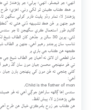
۾ هڪ ڪتاب ڪيئن ٿو لکي وٺي. اهڙيءَ طرح ال
پڙهندڙ لاءِ تمام وڏو پليٽ فارم کولي سگهن
هيو جنهن ۾ هُن هڪ تشبيهه ڏني هئي ته ”ٿڪ
گائيڊ طور استعمال ڪري سگهجن ٿا جو سندس 
ٿئي. پوين 30 سالن ۾ جڏهن کان ال
تناسب سان ڀرجندو رهيو آهي، جنهن ۾ الطاف ش
ڪجهه هن ڪتاب جي باري ۾
مان قطعي ان لائق نه آهيان جو الطاف شيخ جي 
تي هُو منهنجي محسن جيان مون سان گڏ رهيو آ
کڻي چئجي ته هُن مون کي پنهنجن ٻارن جيان 
آهي:
Child is the father of man.
سندس اِها ڳالهه ساراهڻ جوڳي آهي ته هُو هميش
ڪي پڙهندڙن لاءِ پيش لفظ.
هن ڪتاب جو رُوح يامرڪزي خيال هن طرح آهي ت