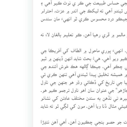
نهنجي حساس طبيعت جي ڪر ي نوٽ ڪيو آهي ۽
ٿيندو آهي ته ليکڪ جي اندر ۾ عزت، احترام
، جيڪو درد محسوس ڪري ٿو انهيءَ مان سندس
 ۾ ڦري رهيا آهن، ڪو تعليم بالغان لاءِ نه
. انهيءَ پوري ماحول ۾ الطاف کي آفريڪا جي
و ويو آهي. هيءُ بحث شايد انهن ڏينهن ۾ ٿيو
ي چڪو آهي. جيڪا ڳالهه هڪ خوش آئنده جي
 ۾ هميشه تخليق پيدا ٿيندي آهي تنهن ڪري ئي
نيا جي تاريخ کي ڏڪائي وڌو هو جنهن جي ناول
”غلاميءَ مان چاڙهو“ جي عنوان سان اهو ناول ترجمو ڪيو هو.
ه تي تڏهن به سندن مختلف عادتن کي نشانو
اري انهيءَ بحث ۾ Aids (ايڊز) جي حوالي سان پڻ ڪيئي مثال ڏنا ويا آهن. مون کي لڳي ٿو ته شايد
و حصو بنجي چڪيون آهن. اُهي آهن ننڍڙا