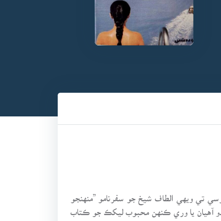
سي تي ويهي الطاف شيخ جو سفرنامو ”منهنجو
ندو آهيان يا وري ڪنهن محبوب ليکڪ جو ڪتاب