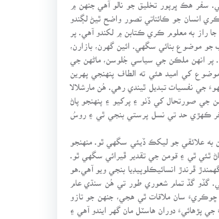
 سفر هڪ ڀرپور تخليق جو نالو آهي جنهن ۾
ڪري انسان جو ڪائناتي تصور واضح ٿيڻ لڳندو
 راز به معلوم ڪري ڪتابن ۾ لکندو آهي. پر
جو موضوع بنائي سگهي. ائين گهرن، بازارن،
. پر انهن ملڪن جي سياسي جُلوسن، ماڻهن جي
 موضوع کي اميد هئي ته الطاف پنهنجي پهرين
وءَ جي نفسيات تبديل ٿيندي رهي. هُن مارشلالا
ن جي صورتحال کي ڏٺو ۽ پرکيو ۽ پنهنجو پاڻ
آخر ڪهڙي حد تي نسل پرستي بنجي ٿي ۽ روسُ
هن به علائقي جو ليکڪ ڏيئي سگهي ٿو. منهنجو
ڄاڻ ٿئي ٿي ۽ قومن جي تقدير ڦيرائي سگهي ٿو.
ندڙ ڦرندڙ انسائيڪلوپيڊيا بنجي ويو آهي.هو
هي. گڏو گڏ تمام شعوري طور تي هُن سنڌي عام
وڪريءَ سان ملاقات ٿي هجي، جنهن جو تازو
 پڙهائيءَ دوران هاسٽل مان گهر ايندو آهي ۽