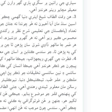
سياري جي راتين ۾ سگري ٻاري گهر وارن کي ه
معيلو مچايو ويٺو هوندو آهي.
3. هن وقت الطاف شيخ ايتري دنيا گهمي چڪو 
اسين سنڌ مان آيا آهيون ته هُو چوندا ته جتا
تعداد (پاڪستان جي تعليمي شرح نظر ۾ رکندي) ب
محسوس ڪيو ويو آهي ته هر گهر۾ دوشيزه، اخب
هر عُمر جا ماڻهو ڏاڍي شوق سان پڙهن ٿا جن 
کي به پڙهن ٿا. جو سندس ڪتابن ۾ اسان جي معا
4. فطرت جي گهري ويجهڙائپ، جيڪا ماڻهوءَ ک
پيچرن جو ذڪر هوندو آهي جيڪا انسان کي ڪائ
سائنس ۽ نين سائنسي تخليقات جو ذڪر پڻ اچي ٿو
ملڪن ۾ علم طب، ٽيڪنيڪل دنيا، نيوڪليئر ان
رسالن مان معلوم ٿيندي رهندي آهي، جتي الطا
کي پنهنجي قلم جو موضوع بنايو، جيڪي هُن لا
لکيو هو، جنهن ۾ هُن فوٽوگرافي به ڪئي ته ڪ
چڪو آهي. سندس چوڻ موجب ته هُن انهيءَ م