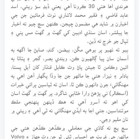
هوندي اها هتي 30 ڪرونا آهي يعني ڏيڍ سؤ رپئي. اسد
عابد قاضي ۽ فقير محمد لاشاري نوٽ فرمائين جن جي
اخبارن ۾ شايد هي مضمون ڇپجن. ڪنهن سچ چيو ته اخبار
جا پبلشر، اسان سنڌي اديبن کي گهٽ ۾ گهٽ مس پني ۽
ٽپال جو خرچ ته ڏين.
ٻيو ته ٺهيو پر بوهي مڱن، بيضن، کنڊ، صابڻ جا اگهه به
آسمان سان پيا ڳالهيون ڪن. ويندي بصر، گجر ۽ پٽاٽا به
ائين وڪامن ٿا جيئن پاڻ وٽ ڪابل قنڌار کان آيل پستا،
بادام ۽ نيزا. هتي جا ماڻهو جن جا وڏا پگهار آهن اهي به
مهنگائيءَ جون دانهون ڪن ٿا. اسان ته ٿياسين پرائي خيرات
(اسڪالر) تي پڙهڻ وارا خٿابي شاگرد. پر گهٽ ۾ گهٽ اسان
کي اهو ته آسرو آهي ته هڪ ڏينهن پنهنجي ملڪ
موٽنداسين. جتي اڃا به ايڏي مهنگائي نه ٿي آهي ۽ رپئي ۾
نان مليو وڃي.
سچ پچ ته کاڌي جي معاملي ۾ڪڏهن ڪڏهن هتي جي
ماڻهن جي غربت جو احساس ٿئي ٿو جن وٽ جهاز ۽ Volvo