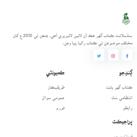
سنڌسلامت ڪتاب گهر ھڪ آن لائين لائبريري آھي، جنھن تي 2010ع کان
مختلف موضوعن تي ڪتاب رکيا پيا وڃن.
ڳنڍجو
ڪميونٽي
ڪتاب گهر بابت
طريقيڪار
انتظامي سَٿ
عمومي سوال
رابطو
فورم
پراجيڪٽ
فونٽ سرور