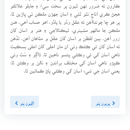
ڪارون ته ضرور ٺهن ٿيون پر سخت سيءُ ۽ جابلو علائقو
هجڻ ڪري اناج نٿو ٿئي ۽ اسان جهڙن ملڪن تي ڀاڙين ٿا.
پر هو ڇا چونداآهن ته عقل وڏو يا پاڏو. اهو حساب آهي. هنن
ملڪن جا ماڻهو مشينري، ٽيڪنالاجي ۽ هنر ۾ اسان کان
زور آهن. ٻين لفظن ۾ اسان کان عقل ۾ مٿاهان آهن. تڏهن
ته اسان کان ئي ڪڻڪ وٺي ان مان اعلى کان اعلى بسڪيٽ
ٺاهي اسان کي ئي وڪڻي پئسو ٺاهين ٿا. ڌاڳو ۽ سُٽ وٺي
ڪپڙو ٺاهي اسان کي مختلف برانڊن ۽ نالن ۾ وڪڻن ٿا.
يعني اسان جي شيءِ اسان کي وڪڻي پاڻ ڪمائين ٿا.
پويون پَنو
اڳيون پنو