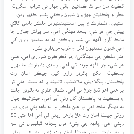
ٽڪيٽ مان سو نٿا ڪمائين. باقي جهاز تي شراب، سگريٽ،
عطر ۽ چاڪليٽن جهڙيون شيون وڪڻي پئسو ڪڍيو وٺن.“
سئيڊن، ڊئنمارڪ ۽ ٻين اسڪينڊينيوين ملڪن پاسي کاڌي
پيتي جي هر شيءِ بيحد مهنگي آهي. سو پولش جهازن جا
مالڪ ڳري اگهه تي شيون وڪڻن ته به سئيڊن وارن کي
اهي شيون سستيون لڳن ۽ خوب خريداري ڪن.
هنن ملڪن جي مهنگائيءَ جو ذڪرڪرڻ ضروري آهي. هتي
هر شيءِ جو اگهه چوٽ تي آهي. ويندي ڊئنمارڪ جا ٺهيل
بسڪيٽ، مکڻ، پائوڊر وارو کير، جيڪو اسان وٽ
پاڪستان، بنگلاديش، ملائيشيا، ٿائلينڊ ۾ ته سستو ملي ٿو
پر هتي اهو ٽيڻ چؤڻ تي آهي. ڪمال علوي ته پائوڊر، مِلڪ
۽ بسڪيٽ به پاڪستان کان وٺي آيو آهي. جيتوڻيڪ جپان
به مهنگو ملڪ آهي پر هنن ملڪن ۾ ته باهه پئي ٻري. ڊبل
روٽي جيڪا اسان وٽ هاڻ ٻارهن رپئي ٿي آهي اها هتي 80
رپئي آهي. چانهه جي پتيءَ جون پنجاهه ٿيلهيون ٽي سؤ
رپيه. پارڪر مس جيڪا اسان وٽ ڏهين پنڌرهين رپئي