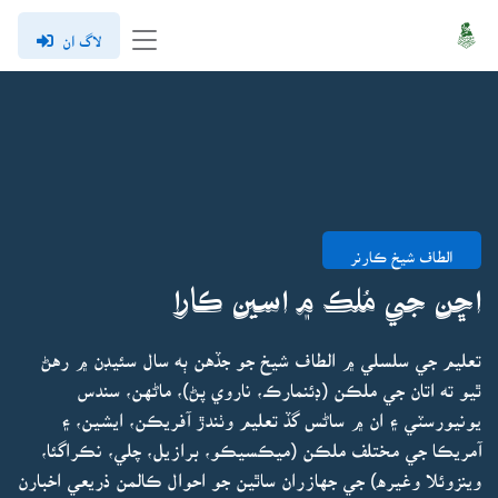
لاگ ان
الطاف شيخ ڪارنر
اڇن جي مُلڪ ۾ اسين ڪارا
تعليم جي سلسلي ۾ الطاف شيخ جو جڏهن ٻه سال سئيڊن ۾ رهڻ
ٿيو ته اتان جي ملڪن (ڊئنمارڪ، ناروي پڻ)، ماڻهن، سندس
يونيورسٽي ۽ ان ۾ ساڻس گڏ تعليم وٺندڙ آفريڪن، ايشين، ۽
آمريڪا جي مختلف ملڪن (ميڪسيڪو، برازيل، چلي، نڪراگئا،
وينزوئلا وغيره) جي جهازران ساٿين جو احوال ڪالمن ذريعي اخبارن