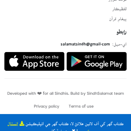
لفظيڪار
پيغامِ قرآن
رابطو
اي-ميل:
salamatsindh@gmail.com
Developed with ❤️ for all Sindhis. Build by
SindhSalamat
team
Privacy policy
Terms of use
ڪتاب گهر کي آف لائين ھلائڻ لاءِ ڪتاب گهر جي ائپليڪيشن
انسٽال
ڪريو
| ✖ ٻيھر نہ ڏيکاريو