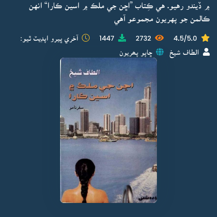
۾ ڏيندو رهيو. هي ڪِتاب ”اڇن جي ملڪ ۾ اسين ڪارا“ انهن
ڪالمن جو پهريون مجموعو آهي
4.5/5.0
2732
1447
آخري ڀيرو اپڊيٽ ٿيو:
الطاف شيخ
ڇاپو پھريون