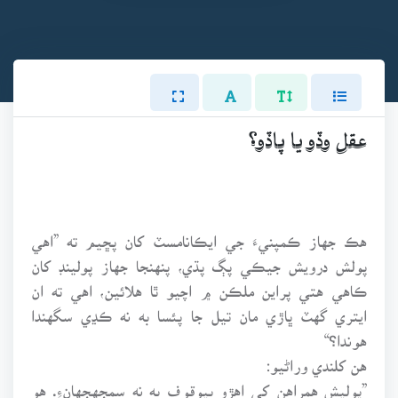
عقل وڏو يا پاڏو؟
هڪ جهاز ڪمپنيءَ جي ايڪانامسٽ کان پڇيم ته ”اهي
پولش درويش جيڪي پڳ پڌي، پنهنجا جهاز پولينڊ کان
ڪاهي هتي پراين ملڪن ۾ اچيو ٿا هلائين، اهي ته ان
ايتري گهٽ ڀاڙي مان تيل جا پئسا به نه ڪڍي سگهندا
هوندا؟“
هن کلندي وراڻيو:
”پوليش همراهن کي اهڙو بيوقوف به نه سمجهجهانءِ. هو