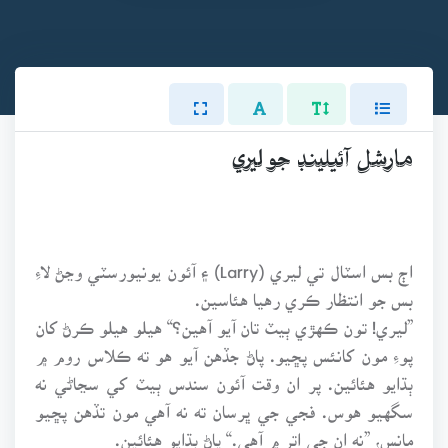
مارشل آئيلينڊ جو ليري
اڄ بس اسٽال تي ليري (Larry) ۽ آئون يونيورسٽي وڃڻ لاءِ
بس جو انتظار ڪري رهيا هئاسين.
”ليري! تون ڪهڙي ٻيٽ تان آيو آهين؟“ هيلو هيلو ڪرڻ کان
پوءِ مون کانئس پڇيو. پاڻ جڏهن آيو هو ته ڪلاس روم ۾
ٻڌايو هئائين. پر ان وقت آئون سندس ٻيٽ کي سڃاڻي نه
سگهيو هوس. فجي جي ڀرسان ته نه آهي مون تڏهن پڇيو
مانس، ”نه ان جي اتر ۾ آهي.“ پاڻ ٻڌايو هئائين.