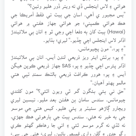
هوائي ۽ لاس اينجلس ڏي ته ويتر ڏور هليو وئين؟“
”بس مجبور ي آهي. اسان جي ٻيٽ تي فقط آمريڪا جي
هڪ هوائي ڪمپنيءَ جو هوائي جهاز هفتي ۾ هوائي
(Hawai) ٻيٽ کان ٻه دفعا اچي وڃي ٿو ۽ اتان ٻي ملائيندڙ
اڏام لاس اينجلس اچي ڇڏيو.“ ليريءَ ٻڌايو.
”۽ پوءِ.“ مون پڇيومانس.
”۽ پوءِ برٽش ايئر ويز ذريعي لنڊن آيس. اتان ٻي ملائيندڙ
اڏام پئرس اچي ڇڏيو ۽ پوءِ SAS جهاز ذريعي ڪوپن هيگن
آيس ۽ پوءِ هوور ڪرافٽ ذريعي بالٽڪ سمنڊ ٽپي هتي
مالمو پهتو آهيان.“
”حق تي ٻئي بئگون گم ٿي ويون اٿئي؟“ مون کلندي
چيومانس. سندس سامان ٻن هفتن بعد مليو. تيسين ليري
ويچارو ڳاڙهو سئيٽر ۾ پئي هليو. کيس هتي جي موسم
جي به خبر نه هئي. سندس ٻيٽ جي ٻارهوئي هڪ جهڙي،
نه ٿڌي نه گرم موسم ٿئي ۽ اتي جا رهاڪو گهڻو ڪري
رڳو چڍي ۽ گلن واري قميص پائين. ليريءَ هتي جي سيءَ