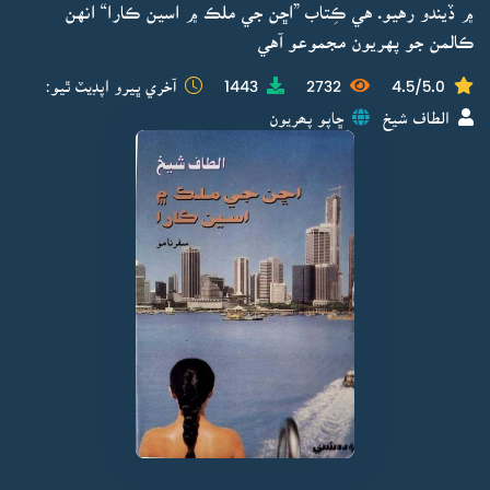
۾ ڏيندو رهيو. هي ڪِتاب ”اڇن جي ملڪ ۾ اسين ڪارا“ انهن
ڪالمن جو پهريون مجموعو آهي
4.5/5.0
2732
1443
آخري ڀيرو اپڊيٽ ٿيو:
الطاف شيخ
ڇاپو پھريون