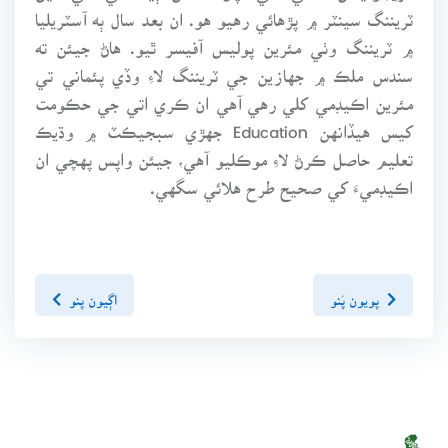
ٽريننگ سينٽر ۾ پڙهائي رهيو هو. ان بعد سال ٻه آسٽريليا
۾ ٽريننگ وٺي مئرين پوليس آفيسر ٿيو. هاڻ جيئن ته
سندس ملڪ ۾ جهازين جي ٽريننگ لاءِ وڏي پئماني تي
مئرين اڪيڊمي کلي رهي آهي ان ڪري اتي جي حڪومت
کيس هيڏانهن Education جهڙي سبجيڪٽ ۾ وڌيڪ
تعليم حاصل ڪرڻ لاءِ موڪليو آهي، جيئن واپس پهچي ان
اڪيڊميءَ کي صحيح طرح هلائي سگهي.
پويون پَنو
اڳيون پنو