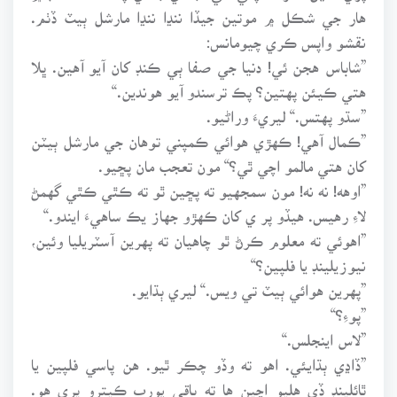
هار جي شڪل ۾ موتين جيڏا ننڍا ننڍا مارشل ٻيٽ ڏٺم.
نقشو واپس ڪري چيومانس:
”شاباس هجن ئي! دنيا جي صفا ٻي ڪنڊ کان آيو آهين. ڀلا
هتي ڪيئن پهتين؟ پڪ ترسندو آيو هوندين.“
”سڌو پهتس.“ ليريءَ وراڻيو.
”ڪمال آهي! ڪهڙي هوائي ڪمپني توهان جي مارشل ٻيٽن
کان هتي مالمو اچي ٿي؟“ مون تعجب مان پڇيو.
”اوهه! نه نه! مون سمجهيو ته پڇين ٿو ته ڪٿي ڪٿي گهمڻ
لاءِ رهيس. هيڏو پر ي کان ڪهڙو جهاز يڪ ساهيءَ ايندو.“
”اهوئي ته معلوم ڪرڻ ٿو چاهيان ته پهرين آسٽريليا وئين،
نيوزيلينڊ يا فلپين؟“
”پهرين هوائي ٻيٽ تي ويس.“ ليري ٻڌايو.
”پوءِ؟“
”لاس اينجلس.“
”ڏاڍي ٻڌايئي. اهو ته وڏو چڪر ٿيو. هن پاسي فلپين يا
ٿائلينڊ ڏي هليو اچين ها ته باقي يورپ ڪيترو پري هو.