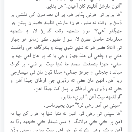
”آئون مارشل آئلينڊ کان آهيان.“ هن ٻڌايو.
”ها برابر تو اهوئي ٻڌايو هو. پر ان بعد مون کي نقشي ۾
ڏسڻ ۾ وقت نه مليو. هونءَ مارشل آئلينڊ ڪيترن ٻيٽن جو
جهڳٽو آهي؟“ مون ڪجهه وقت گذارڻ لاءِ ۽ ڪجهه
معلومات حاصل ڪرڻ لاءِ سوال ڪيو. ڪو زمانو هو جهاز
تي Sail ڪبو هو ته ننڍي ننڍي ٻيٽ ۽ بندرگاهه جي واقفيت
هئي پوءِ چاهي ان هنڌ جهاز وڃي يا نه. پر هاڻ اهي بهه ۾
سئيءَ جهڙا پئسفڪ سمنڊ جا ننڍا ٻيٽ ايراضيءَ ۾ ڳوٺ
ميانداد چنجڻي ۽ چوهڙ جماليءَ جيڏا ڌيان مان ئي ميسارجي
ويا آهن. انهن مان ڪي ته وڏيري جي اوطاق جيڏا آهن ۽
ڪي ته وڏيري جي اوطاق ۾ پيل کٽ جيڏا آهن.
”اوڻٽيهه ٻيٽ آهن.“ ليريءَ ٻڌايو.
”سڀني تي آدم رهي ٿو؟“ مون پڇيومانس.
”ها سڀني تي رهي ٿو. ائين ته ننڍا ننڍا ٻه هزار کن ٻيا به
آهن پر ڪي ڪي فرلانگ اڌ مس ٿيندا، ڪي ڪجهه وڏا به
آهن پرڪو رهي ڪونه ٿو جو اهي ٻيٽ ٻيڙين رستي وڏن