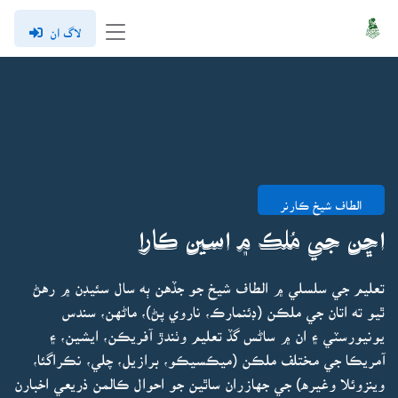
لاگ ان
الطاف شيخ ڪارنر
اڇن جي مُلڪ ۾ اسين ڪارا
تعليم جي سلسلي ۾ الطاف شيخ جو جڏهن ٻه سال سئيڊن ۾ رهڻ
ٿيو ته اتان جي ملڪن (ڊئنمارڪ، ناروي پڻ)، ماڻهن، سندس
يونيورسٽي ۽ ان ۾ ساڻس گڏ تعليم وٺندڙ آفريڪن، ايشين، ۽
آمريڪا جي مختلف ملڪن (ميڪسيڪو، برازيل، چلي، نڪراگئا،
وينزوئلا وغيره) جي جهازران ساٿين جو احوال ڪالمن ذريعي اخبارن