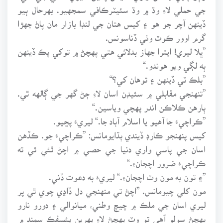
جي حملي لاءِ وڌ ۾ وڌ سئيٽرڪافي سمجهيو. بهرحال ٻيو
ڏينهن آچر جو هو ۽ کيس هتان جي لنڊا بازار مان پاڻ جهڙا
گرم اوور ڪوٽ وٺي ڏناسونس.
”ڀلا ليري! ايترا جهاز بدلائي هتي پهچڻ ۾ توکي پڪ ڏينهن
ٻه لڳي ويو هوندو.“
”بلڪ ٽي ڏينهن ۽ توهان کي؟“
”تنهنجي مقابلي ۾ سئيڊن اسان لاءِ ڄڻ گهر جي ڳالهه ٿي.
ٻارهن ڪلاڪن اندر پهچي وياسين.“
”ڪراچيءَ جا آهيو يا اسلام آباد جا.“ ليريءَ پڇيو.
کيس پنهنجو ڪارڊ ڏيندي ٻڌايومانس: ”ڪراچيءَ جو. ڪڏهن
اسان جي پاسي واري دنيا جي حصي ۾ اچڻ ٿئي ئي ته
ڪراچيءَ ضرور اچجانءِ.“
”۽ تون به مون وٽ اچجانءِ.“ ليريءَ به دعوت ڏني.
مون کلي چيومانس. ”اچڻ تي منهنجي دل ڏاڍي چوي ٿي پر
ليري اسان جي ملڪ ۾ چيچ وطني، ميانوالي ۽ دورو نارو
پهچڻ سولو آهي تو وٽ پهچڻ لاءِ پهرين پئسفڪ سمنڊ ۾