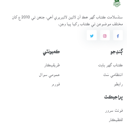
سنڌسلامت ڪتاب گهر ھڪ آن لائين لائبريري آھي، جنھن تي 2010ع کان
مختلف موضوعن تي ڪتاب رکيا پيا وڃن.
ڳنڍجو
ڪميونٽي
ڪتاب گهر بابت
طريقيڪار
انتظامي سَٿ
عمومي سوال
رابطو
فورم
پراجيڪٽ
فونٽ سرور
لفظيڪار