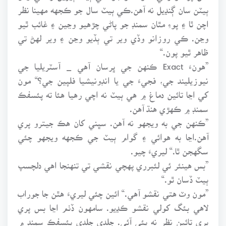
ٻيٽن سان ڳنڍيل نه آهن.ڪي ٻيٽ سال جو ڪجهه مهينا نظر
اچن ٿا ۽ پوءِ مٿان سمنڊ جو پاڻي چڙهيو وڃين ۽ غائب ٿيو
وڃن. ڪي روزانو وڏي وير تي ٻڏيو وڃن ۽ وير لهڻ تي
ظاهر ٿيو پون.“
”هونءَ Exact ڪنهن جي ڀرسان آهي _ آسٽريليا جي
نيوزيليند جي، فجيءَ جي يا انڊونيشيا فلپين جي؟“ مون
کي اڃا تائين دماغ ۾ هي ٻيٽ نه اچي رهيا هئا ته پئسفڪ
سمنڊ ۾ ڪهڙي هنڌ آهن.
”ڪنهن جي به ويجهو نه آهن. سڀني کان هڪ جيترو پري
آهن.اڃا به هوائي ۽ گوام ٻيٽ جي ڪجهه ويجهو چئي
سگهجن ٿا.“ ليريءَ چيو.
”بس هينئر ئي لئبرري پهچي نقشي تي تنهنجا اهي دلچسپ
ٻيٽ ڏسان ٿو.“
”مون وٽ هتي نقشو آهي.“ ائين چئي ليريءَ هٿن جا جوراب
لاهي بئگ کولي نقشو ڪڍيو. سامهون ڏٺم اڃا بس پري
پري تائين نظر نه پئي آئي. جلدي جلدي پئسفڪ سمنڊ ۾