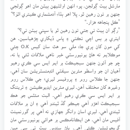
مارشل ٻيٽ ڳولجن. پوءِ انهن اوڻٽيهن ٻيٽن مان اهو ڳولجي
جنهن ۾ تون رهين ٿو. ڀلا اهو ٻڌاءِ آدمشماري ڪيتري اٿوَ؟“
”ڪل پنجاهه هزار.“
”رڳو ان ٻيٽ تي جتي تون رهين ٿو يا سڀني ٻيٽن تي؟“
ايتري ۾ بس اچي نڪتي ۽ پاس ڏيکاري چڙهياسين. هن
کي مون کان پري جاءِ ملي سو هٿ سان کيس O.K چئي
موڪلايم ته هاڻ يونيورسٽي خبر ناهي ملاقات ٿئي يا نه.
ڇو جو آئون جنهن سبجيڪٽ ۾ ايم ايس سي ڪري رهيو
آهيان ان جو واسطو مئرين سيفٽي ائڊمنسٽريشن سان آهي،
جنهن جا ڪلاس روم ۽ پروفيسر ليريءَ جي ڪلاس روم
وغيره کان مختلف آهن. ليري مئرين ايڊيوڪيشن ۽ ٽريننگ
۾ ايم ايس سي ڪري رهيو آهي. البت مئٿس جو هڪ
سبجيڪٽ اهڙو آهي جيڪو گڏ ٿيندو آهي ۽ ان ۾ ملاقات
ٿيندي آهي. ليري اسان وانگر جهازي نه آهي پر گورنمينٽ
آفيس مان آهي. هن ايڪانامڪس ۾ هوائي يونيورسٽي مان
گريجوئيشن ڪئي آهي. پاڻ سندس ٻيٽ تي سي مين