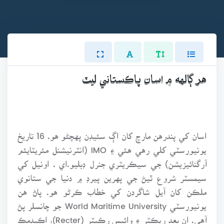
هر ڳالهه ۾ اسان پاڪستاني ليٽ
اسان کي پندرهن مارچ کان اڳ سئيڊن پهچڻو هو. 16 تاريخ
يونيورسٽي کلي رهي هئي ۽ IMO (انٽرنيشنل مئريٽايئم
آرگنائيزيشن) جي سيڪريٽري جنرل ڊبليو.اي . اونيل کي
سيمسٽر شروع ٿيڻ جي پهرين پيرڊ ۾ دنيا جي ستانوي
ملڪن کان آيل شاگردن کي خطاب ڪرڻو هو. پاڻ هن
يونيورسٽي World Maritime University جو چانسلر پڻ
آهي. ان بعد ريڪٽر ۽ وائيس رڪيٽر (Recter)، اڪيڊمڪ