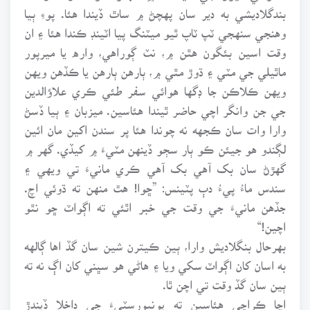
بندگلاديشي به دير سان پهچڻ ۾ ساٿ ڏيندا هئا. پوءِ ٻيا
وهنجي سنهجي ٽپ ٽاپ ٿيو ميٽنگ پيا اٽينڊ ڪندا هئا ۽ ان
وقت اسين بئگون هٿن ۾، نٽ ڳوراهي، واره يا ميرپور
ماٿيلي جي مٽي ۽ ڌوڙ مٿي ۾، ٻارهن ٻارهن يا ڪڏهن ويهن
ويهن ڪلاڪن جا ڊگها هوائي سفر طئي ڪري علاؤالدين
جي جن وانگر اچي حاضر ٿيندا هئاسين. ميزبان ۽ ٻيا ڏسڻ
وارا وات سان ڪجهه نه چوندا هئا پر سندن اکين مان ائين
لڳندو هو جيئن ڪو ٻار سڄو ڏينهن مٽيءَ ۾ کيڏي. گهر ۾
گهڙڻ سان بک آهي بک آهي ڪري مانيءَ تي ويهي ۽
سندس ماءُ پيءُ دٻ پٽينس: ”ڇوا! هٿ منهن ته ڌوئي اچ.
جڏهن مانيءَ جي وقت جي خبر اٿئي ته اڳواٽ ڇو نٿو
اچين!“
بهرحال بنگلاديش وارا، ٻين ڪيترن شين سان گڏ اها ڳالهه
به اسان کان اڳواٽ سکي ويا ۽ هاڻي هو سڀني کان اڳ نه ته
ٻين سان گڏ وقت تي اچن ٿا.
اڃا ڪراچي هئاسين ته يونيورسٽيءَ جي داخلا ڏيندڙ