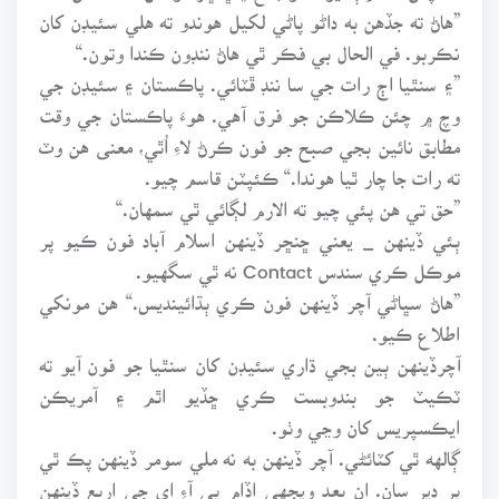
”هاڻ ته جڏهن به داڻو پاڻي لکيل هوندو ته هلي سئيڊن کان
نڪربو. في الحال بي فڪر ٿي هاڻ ننڊون ڪندا وتون.“
”۽ سنٿيا اڄ رات جي سا ننڊ ڦٽائي. پاڪستان ۽ سئيڊن جي
وچ ۾ چئن ڪلاڪن جو فرق آهي. هوءَ پاڪستان جي وقت
مطابق نائين بجي صبح جو فون ڪرڻ لاءِ اُٿي، معنى هن وٽ
ته رات جا چار ٿيا هوندا.“ ڪئپٽن قاسم چيو.
”حق تي هن پئي چيو ته الارم لڳائي ٿي سمهان.“
ٻئي ڏينهن _ يعني ڇنڇر ڏينهن اسلام آباد فون ڪيو پر
موڪل ڪري سندس Contact نه ٿي سگهيو.
”هاڻ سڀاڻي آچر ڏينهن فون ڪري ٻڌائينديس.“ هن مونکي
اطلاع ڪيو.
آچرڏينهن ٻين بجي ڌاري سئيڊن کان سنٿيا جو فون آيو ته
ٽڪيٽ جو بندوبست ڪري ڇڏيو اٿم ۽ آمريڪن
ايڪسپريس کان وڃي وٺو.
ڳالهه ٿي کٽائڻي. آچر ڏينهن به نه ملي سومر ڏينهن پڪ ٿي
پر دير سان. ان بعد ويجهي اڏام پي آءِ اي جي اربع ڏينهن