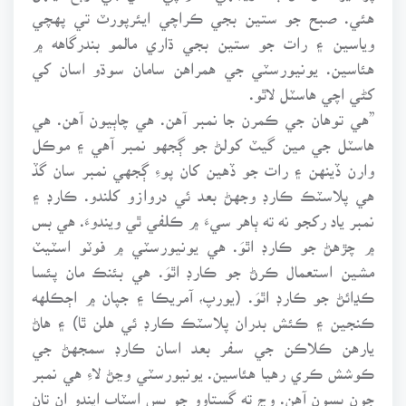
هئي. صبح جو ستين بجي ڪراچي ايئرپورٽ تي پهچي
وياسين ۽ رات جو ستين بجي ڌاري مالمو بندرگاهه ۾
هئاسين. يونيورسٽي جي همراهن سامان سوڌو اسان کي
کڻي اچي هاسٽل لاٿو.
”هي توهان جي ڪمرن جا نمبر آهن. هي چاٻيون آهن. هي
هاسٽل جي مين گيٽ کولڻ جو ڳجهو نمبر آهي ۽ موڪل
وارن ڏينهن ۽ رات جو ڏهين کان پوءِ ڳجهي نمبر سان گڏ
هي پلاسٽڪ ڪارڊ وجهڻ بعد ئي دروازو کلندو. ڪارڊ ۽
نمبر ياد رکجو نه ته ٻاهر سيءَ ۾ ڪلفي ٿي ويندوءَ. هي بس
۾ چڙهڻ جو ڪارڊ اٿوَ. هي يونيورسٽي ۾ فوٽو اسٽيٽ
مشين استعمال ڪرڻ جو ڪارڊ اٿوَ. هي بئنڪ مان پئسا
ڪڍائڻ جو ڪارڊ اٿوَ. (يورپ، آمريڪا ۽ جپان ۾ اڄڪلهه
ڪنجين ۽ ڪئش بدران پلاسٽڪ ڪارڊ ئي هلن ٿا) ۽ هاڻ
يارهن ڪلاڪن جي سفر بعد اسان ڪارڊ سمجهڻ جي
ڪوشش ڪري رهيا هئاسين. يونيورسٽي وڃڻ لاءِ هي نمبر
جون بسون آهن. وچ ته گستاوو جو بس اسٽاپ ايندو ان تان