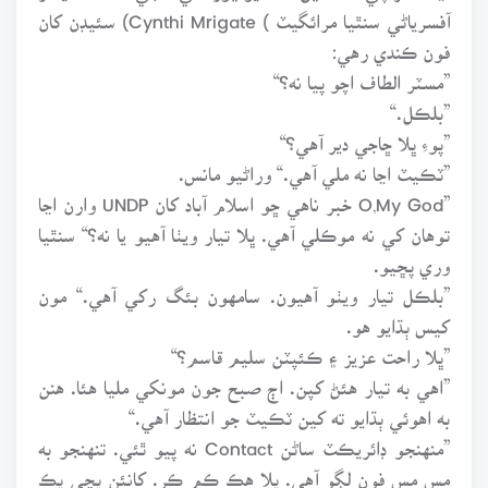
آفسرياڻي سنٿيا مرائگيٽ ) Cynthi Mrigate) سئيڊن کان
فون ڪندي رهي:
”مسٽر الطاف اچو پيا نه؟“
”بلڪل.“
”پوءِ ڀلا ڇاجي دير آهي؟“
”ٽڪيٽ اڃا نه ملي آهي.“ وراڻيو مانس.
”O,My God خبر ناهي ڇو اسلام آباد کان UNDP وارن اڃا
توهان کي نه موڪلي آهي. ڀلا تيار ويٺا آهيو يا نه؟“ سنٿيا
وري پڇيو.
”بلڪل تيار ويٺو آهيون. سامهون بئگ رکي آهي.“ مون
کيس ٻڌايو هو.
”ڀلا راحت عزيز ۽ ڪئپٽن سليم قاسم؟“
”اهي به تيار هئڻ کپن. اڄ صبح جون مونکي مليا هئا. هنن
به اهوئي ٻڌايو ته کين ٽڪيٽ جو انتظار آهي.“
”منهنجو ڊائريڪٽ ساڻن Contact نه پيو ٿئي. تنهنجو به
مس مس فون لڳو آهي. ڀلا هڪ ڪم ڪر. کانئن پڇي پڪ