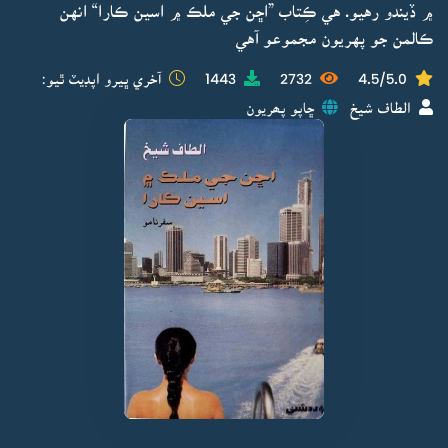
۾ ڏيندو رهيو. هي ڪِتاب ”اڇن جي ملڪ ۾ اسين ڪارا“ انهن
ڪالمن جو پهريون مجموعو آهي
4.5/5.0
2732
1443
آخري ڀيرو اپڊيٽ ٿيو:
الطاف شيخ
ڇاپو پھريون