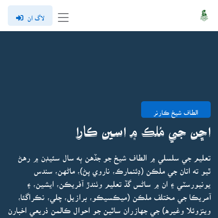
لاگ ان
الطاف شيخ ڪارنر
اڇن جي مُلڪ ۾ اسين ڪارا
تعليم جي سلسلي ۾ الطاف شيخ جو جڏهن ٻه سال سئيڊن ۾ رهڻ
ٿيو ته اتان جي ملڪن (ڊئنمارڪ، ناروي پڻ)، ماڻهن، سندس
يونيورسٽي ۽ ان ۾ ساڻس گڏ تعليم وٺندڙ آفريڪن، ايشين، ۽
آمريڪا جي مختلف ملڪن (ميڪسيڪو، برازيل، چلي، نڪراگئا،
وينزوئلا وغيره) جي جهازران ساٿين جو احوال ڪالمن ذريعي اخبارن