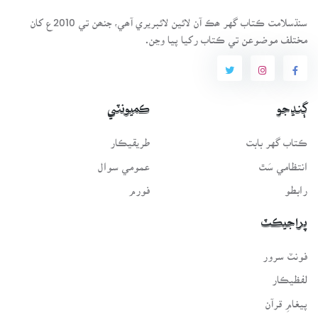
سنڌسلامت ڪتاب گهر ھڪ آن لائين لائبريري آھي، جنھن تي 2010ع کان
مختلف موضوعن تي ڪتاب رکيا پيا وڃن.
ڳنڍجو
ڪميونٽي
ڪتاب گهر بابت
طريقيڪار
انتظامي سَٿ
عمومي سوال
رابطو
فورم
پراجيڪٽ
فونٽ سرور
لفظيڪار
پيغامِ قرآن