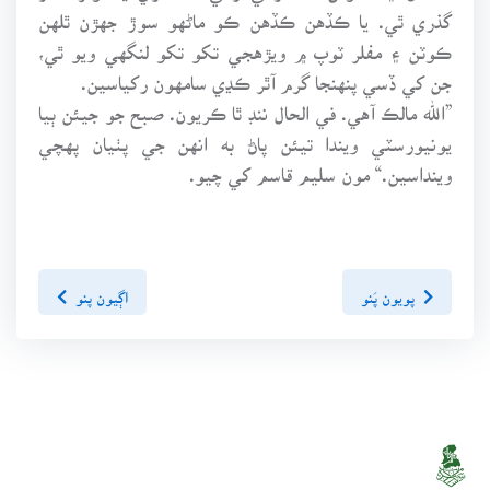
گذري ٿي. يا ڪڏهن ڪڏهن ڪو ماڻهو سوڙ جهڙن ٿلهن
ڪوٽن ۽ مفلر ٽوپ ۾ ويڙهجي تکو تکو لنگهي ويو ٿي،
جن کي ڏسي پنهنجا گرم آٿر ڪڍي سامهون رکياسين.
”الله مالڪ آهي. في الحال ننڊ ٿا ڪريون. صبح جو جيئن ٻيا
يونيورسٽي ويندا تيئن پاڻ به انهن جي پٺيان پهچي
وينداسين.“ مون سليم قاسم کي چيو.
پويون پَنو
اڳيون پنو