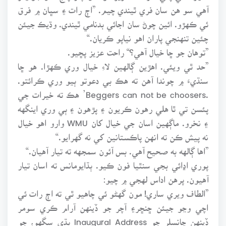
آهي سو هن سان فري ٿيندي چيم. ”اڄ رات ۽ سڀان ۾ فرق
ئي ڪهڙو. ائين چوڻ سان اجائي بدنامي ٿيندي. وڌيڪ جيئن
چئين تنهنجي پاران اهو نياپو ڪريان.“
”توهان جو ڇا خيال آهي؟“ راحت عزيز پڇيو.
”حد ٿي ويئي. اهڙين ڳالهين لاءِ خيال وري ڪهڙا. هو ڇا
سنڌيءَ ۾ چوندا آهن ته هڪ بي دعوتو ٻيو وري ڪرائتو.
.Beggers can not be choosers’ هڪ ته خيرات جي
پئسن تي ٿا هلي رهون ڪريون ۽ پڙهون ۽ ٻي وري اينگهه
۽ نخرو. ماڳهين اسان جي خيال کان WMU وارو اهو خيال
نه پيش ڪن ته انهن پاڪستانين کي نه گهرايو.“
”اها ڳالهه به صحيح آهي. بس آئون سمجهه ته تيار آهيان.“
پوري اڍائي بجي سنٿيا فون ڪيو. ٻڌايومانس ته اسان تيار
آهيون. پرهن اداس لهجي ۾ چيو:
”الطاف ويري ساري! مون گهڻو ئي چاهيو ٿي ته اڄ رات ئي
اچي وڃو جيئن ڇنڇر۽ آچر جو ڏينهن آرام ڪري سومر
ڏينهن چانسلر جو Inaugural Address ٻڌي سگهو، جو