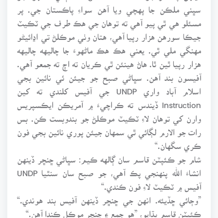
سڀني ملڪن جا پهچي ويا آهن سواءِ پاڪستان جي. پر
مسئلو هي ٿي پيو آهي ته توهان جي هڪ طرف جي ٽڪيٽ
جيڪا سورهن هزار رپيا آهي، هتان وٺي موڪلڻ تي اڍائيڻو
مهنگي ملي ٿي. يعني هڪ هڪ ماڻهوءَ جا چاليهه چاليهه
هزار رپيا ٿين ٿا. هاڻ هينئن ٿي ڪريان ته اڄ ته جمعو آهي.
آفيسون بند آهن. سڀاڻي صبح جو جيئن ئي نائين بجي
اسلام آباد واري UNDP جي آفيس کلندي ته کين
Instruction ڏيندس ته ڪراچيءَ ۾ آمريڪن ايڪسپريس
وارن کي توهان لاءِ ٽڪيٽ موڪلڻ جو بندوبست ڪن. بس
رات جو الارم لڳائي ٿي سمهان جيئن پوري نائين بجي فون
ڪري سگهان.“
شام جو ڪئپٽن قاسم سان ڳالهه ڪيم: سڀاڻي ڇنڇر ڏينهن
انشاءَ الله پنهنجي پڪ آهي، جو صبح سان سنٿيا UNDP
آفيس ۾ ٽڪيٽ لاءِ فون ڪندي.“
”وڄائي ڇڏيئه. انهن جي ڇنڇر ڏينهن آفيس بند هوندي.“
ڪئپٽن قاسم ٻڌايو، ”هو جمع ۽ ڇنڇر موڪل ڪندا آهن.“