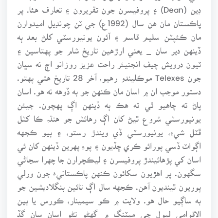
ڊين (Dean) ۽ پروفيسرن جون تقريرون ۽ تعارف هئا. پر
پاڪستان مان هن سال (1992ع) جي ٽن چونڊيل اميدوارن
مان ڪئپٽن سليم قاسم ۽ آئون يونيورسٽي کلڻ بعد ٻه
ڏينهن دير سان _ يعني ارڙهين تاريخ شام جو پهتاسين ۽
ٽيون درويش چيف انجنيئر راحت عزيز روزانو اڄ نه سڀان
جون Telexes موڪليندو رهيو، آخر 28 تاريخ هتي پهتو.
دستور موجب ان ۾ اسان مان ڪنهن جو به ڏوهه نه هو. اسان
پاڻ ته چاهيو ٿي ته هڪ ٻه ڏينهن اڳ پهچون. جيئن
يونيورسٽي شروع ٿيڻ کان اڳ رهائش جو هنڌ، ڪا کٽل
ڦٽل شيءِ، يونيورسٽي ڏي ويندڙ رستو، ۽ ٻيو ڪجهه
اڳواٽ ڏسي پورائو ڪري ڇڏيون ۽ پوءِ پهرين ڏينهن کان ئي
اسان کي پڙهائيندڙ پروفيسرن ۽ ليڪچرارن جا چهرا سڃاڻي
سگهون. پر اهڙيون سکائون ڪنهن پاڪستانيءَ جون ورلي
پوريون ٿينديون آهن. ڪجهه سال اڳ تائين بنگلاديشين جو
به ساڳيو حال هو. ولايت ۾ ڪو سيمينار، ڪورس يا بين
الاقوامي ليول جي ميٽنگ ۾ گهڻو تڻو اسان سان گڏ