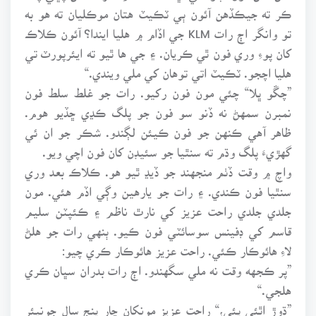
ڪر ته جيڪڏهن آئون ٻي ٽڪيٽ هتان موڪليان ته هو به
تو وانگر اڄ رات KLM جي اڏام ۾ هليا ايندا؟ آئون ڪلاڪ
کان پوءِ وري فون ٿي ڪريان. ۽ جي ها ٿيو ته ايئرپورٽ تي
هليا اچجو. ٽڪيٽ اتي توهان کي ملي ويندي.“
”چڱو ڀلا“ چئي مون فون رکيو. رات جو غلط سلط فون
نمبرن سمهڻ نه ڏنو سو فون جو پلگ ڪڍي ڇڏيو هوم.
ظاهر آهي ڪنهن جو فون ڪيئن لڳندو. شڪر جو ان ئي
گهڙيءَ پلگ وڌم ته سنٿيا جو سئيڊن کان فون اچي ويو.
واچ ۾ وقت ڏٺم منجهند جو ڏيڍ ٿيو هو. ڪلاڪ بعد وري
سنٿيا فون ڪندي. ۽ رات جو يارهين وڳي اڏم هئي. مون
جلدي جلدي راحت عزيز کي نارٿ ناظم ۽ ڪئپٽن سليم
قاسم کي ڊفينس سوسائٽي فون ڪيو. ٻنهي رات جو هلڻ
لاءِ هائوڪار ڪئي. راحت عزيز هائوڪار ڪري چيو:
”پر ڪجهه وقت نه ملي سگهندو. اڄ رات بدران سڀان ڪري
هلجي.“
”ڌوڙ اٿئي پئي،“ راحت عزيز مونکان چار پنج سال جونيئر