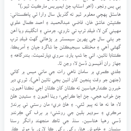
ٻي بس وٺجو. (اهو اسٽاپ ڄڻ ايمپريس مارڪيٽ ٿيو.)“
هاسٽل پهچي معلوم ٿيو ته گذريل سال وارا ٽي پاڪستاني:
ڪئپٽن عاشق خان، قاضي عبدالحميد ۽ احمد ڪمال علوي
مهيني کن لاءِ فيلڊ ٽرپ تي ناروي، جرمني ۽ انگلينڊ ويا آهن
جو ٻئي سال جي پهرين سيمسٽر ۾ پڙهائي گهٽ فيلڊ ٽرپ
گهڻي آهي ۽ مختلف سبجيڪٽن جا شاگرد جپان ۽ آمريڪا،
ڪئناڊا تائين، اتي جا شپ يارڊ، سروي ڊپارٽمينٽ، بندرگاهه ۽
جهاز ران آفيسون ڏسڻ لاءِ وڃن ٿا.
جلدي ڪمري ۾ سامان ٺاهي رات جي ماني ميس ۾ کائي
(جنهن جو وقت پنجين کان اٺين بجي تائين آهي)، ٿوري دير
خبرون ڪندارهياسين ته ڪٿان کان ڪٿان اچي نڪتا آهيون.
ڄڻ خواب هجي. ڄڻ اڃا ڪراچيءَ ويٺا آهيون ۽ سئيڊن هلڻ
لاءِ ها نه ها نه پيو ٿئي. ۽ هاڻ دريءَ مان رستي تي ٻرندڙ
مرڪري ۽ سوڊيم بلين جي روشنيءَ ۾ برف کي ڪِرندو
ڏسي رهيا هئاسين. سنڌ جي ٽاڪ منجهند وانگر رستا
سنسان ۽ خاموش هئا. رکي رکي ڪا لاري يا موٽر ڪار