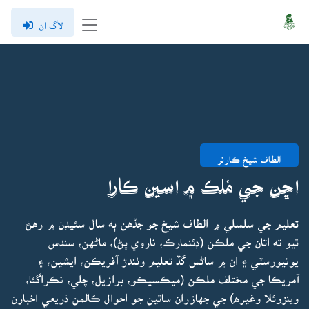
لاگ ان
الطاف شيخ ڪارنر
اڇن جي مُلڪ ۾ اسين ڪارا
تعليم جي سلسلي ۾ الطاف شيخ جو جڏهن ٻه سال سئيڊن ۾ رهڻ
ٿيو ته اتان جي ملڪن (ڊئنمارڪ، ناروي پڻ)، ماڻهن، سندس
يونيورسٽي ۽ ان ۾ ساڻس گڏ تعليم وٺندڙ آفريڪن، ايشين، ۽
آمريڪا جي مختلف ملڪن (ميڪسيڪو، برازيل، چلي، نڪراگئا،
وينزوئلا وغيره) جي جهازران ساٿين جو احوال ڪالمن ذريعي اخبارن