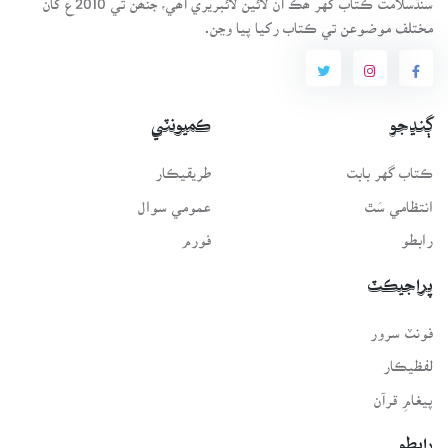
مختلف موضوعن تي ڪتاب رکيا پيا وڃن.
ڳنڍجو
ڪميونٽي
ڪتاب گهر بابت
طريقيڪار
انتظامي سَٿ
عمومي سوال
رابطو
فورم
پراجيڪٽ
فونٽ سرور
لفظيڪار
پيغامِ قرآن