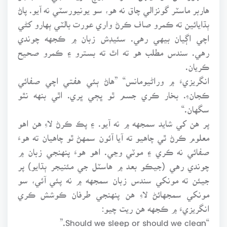
هاربر ماسٽر گونزالي چاق نه هو، سو يونيورسٽي نه آيو. پاڻ
ٻڌايائين ته ڪمرو صاف ڪرڻ واري عورت بالٽي ٻهارو کڻي
اچي اڳيان بيهي رهي. سئيڊش زبان ۾ ڪجهه چوندي
رهي. سندس مطلب هو ته اٿ ته بسترو ۽ ڪمرو صحيح
ڪريان.
انگريزيءَ ۾ وراڻيومانس“ ”هاڻ ٻئي هفتي اچي صفائي
ڪجانءِ. بخار ڪري جسم ٿو ڀڄي ڀري. اٿي بنهه نٿو
سگهان.“
پر هن کي شايد سمجهه ۾ نه آيو. ۽ پڪ ڪرڻ لاءِ هن اهو
معلوم ڪرڻ ٿي چاهيو ته آيا آئون سمهڻ ٿو چاهيان ته هوءَ
صفائي نه ڪري ۽ موٽي وڃي. اهو هوءَ پنهنجي زبان ۾
چوندي رهي (جيڪو بعد ۾ هاسٽل جي مئنيجر ٻڌايو) پر
جيئن ته مونکي سندس زبان سمجهه ۾ نه پئي آئي، سو
مونکي سمجهائڻ لاءِ هن پنهنجي طرفان ڪوشش ڪري
انگريزيءَ ۾ ڪجهه هن ريت چيو:
“Should we sleep or should we clean.”