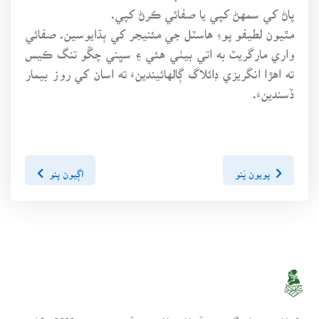
پاڻ کي سمهڻ کپي يا صفائي ڪرڻ کپي.
مٿيون لطيفو پوءِ هاسٽل جي مئنيجر کي ٻڌايوسين. صفائي
واري مارگريٽ به اتي بيٺي هئي ۽ سڀني چڱو تنگ ڪيس
ته اهڙا انگريزي ڊائلاگ ڳالهائيندينءَ ته اسان کي روز بيمار
ڏسندينءَ.
پويون پَنو
اڳيون پنو
سنڌسلامت ڪتاب گهر ھڪ آن لائين لائبريري آھي، جنھن تي 2010ع کان