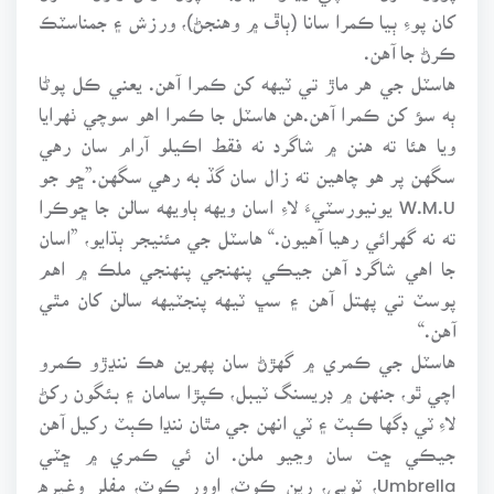
کان پوءِ ٻيا ڪمرا سانا (ٻاڦ ۾ وهنجڻ)، ورزش ۽ جمناسٽڪ
ڪرڻ جا آهن.
هاسٽل جي هر ماڙ تي ٽيهه کن ڪمرا آهن. يعني ڪل پوڻا
ٻه سؤ کن ڪمرا آهن.هن هاسٽل جا ڪمرا اهو سوچي ٺهرايا
ويا هئا ته هنن ۾ شاگرد نه فقط اڪيلو آرام سان رهي
سگهن پر هو چاهين ته زال سان گڏ به رهي سگهن.”ڇو جو
W.M.U يونيورسٽيءَ لاءِ اسان ويهه ٻاويهه سالن جا ڇوڪرا
ته نه گهرائي رهيا آهيون.“ هاسٽل جي مئنيجر ٻڌايو، ”اسان
جا اهي شاگرد آهن جيڪي پنهنجي پنهنجي ملڪ ۾ اهم
پوسٽ تي پهتل آهن ۽ سڀ ٽيهه پنجٽيهه سالن کان مٿي
آهن.“
هاسٽل جي ڪمري ۾ گهڙڻ سان پهرين هڪ ننڍڙو ڪمرو
اچي ٿو، جنهن ۾ ڊريسنگ ٽيبل، ڪپڙا سامان ۽ بئگون رکڻ
لاءِ ٽي ڊگها ڪٻٽ ۽ ٽي انهن جي مٿان ننڍا ڪٻٽ رکيل آهن
جيڪي ڇت سان وڃيو ملن. ان ئي ڪمري ۾ ڇٽي
Umbrella، ٽوپي، رين ڪوٽ، اوور ڪوٽ، مفلر وغيره