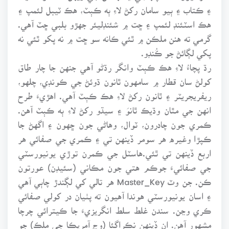
۽ ڪتاب ۽ ٻيو سامان رکڻ لاءِ ٻه ڪٻٽ، هڪ ٽيبل لئمپ ۽
هڪ اسٽئنڊ لئمپ ۽ ڇت ۾ شئنڊليئر جهڙو بلبي ڇٽ آهي.
گرمي ته هنن ملڪن ۾ ٿئي ڪانه سو ڇت ۾ نه پکو ٿئي نه
پکي لڳائڻ جو ڪُنڊو.
رڌ پچاءُ لاءِ هڪ ڪٻٽ وانگر رڌڻو آهي جنهن جا چار طاق
کولڻ سان قطار ۾ سامهون ٿانون ڌوئڻ جي ڪونڊي، چلهو،
ريفريجريٽر ۽ ٿانون رکڻ لاءِ هڪ ڪٻٽ آهي. اهڙيءَ طرح
انهن جي مٿان وڌيڪ ٿانوَ ۽ سيڌو رکڻ لاءِ ٻه ڪٻٽ آهن.
ڪمري جون چادرون، ٽوال، وهاڻي جون ڇهون ۽ اگهڻ جا
ڪپڙا وغيره هر سومر ڏينهن تي ۽ ڪمري جي صفائي هر
اربع ڏينهن تي ٿئي.هاسٽل جي ڪمرن توڙي يونيورسٽي
جي صفائيءَ جوڪم هتي جون مڪاني (سئيڊن) عورتون
ڪن. جن وٽ Master_Key هر تالي کي لڳندڙ چاٻي آهي
۽ اسان يونيورسٽي هوندا آهيون ته پٺيان در کولي صفائي
ڪري وڃن. سندن غلط سلط انگريزيءَ جا ڪيترائي چرچا
مشهور آهن. ان ڏينهن نڪراگئا (وچ آمريڪا جي ملڪ) جو