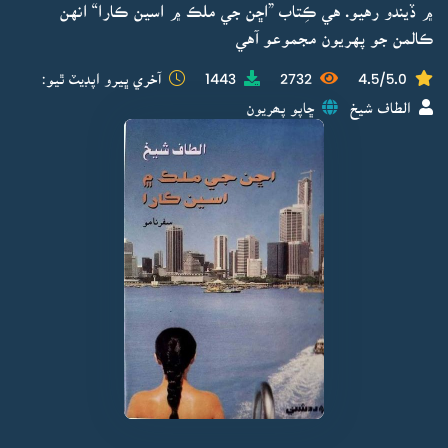
۾ ڏيندو رهيو. هي ڪِتاب ”اڇن جي ملڪ ۾ اسين ڪارا“ انهن
ڪالمن جو پهريون مجموعو آهي
4.5/5.0
2732
1443
آخري ڀيرو اپڊيٽ ٿيو:
الطاف شيخ
ڇاپو پھريون