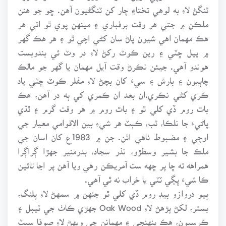
ٽنگڻ لاءِ به لوهي تختا۽ چار کن ٽنگڻيون آهن. ڇو جو هنن
ملڪن ۾ جتي هر وقت برفباري ۽ مينهن پوي ٿو اتي هر
هڪ مهمان اهي شيون پاڻ سان کڻي اچي ٿو ۽ هر هڪ گهر
۾ پيل ڇٽي ۽ رين ڪوٽ رکڻ لاءِ در وٽ ئي بندوبست
هوندو آهي. جيئن نڪرڻ وقت آيل مهمان يا گهر جو مالڪ
چاٻيون ۽ بارش ۽ سيءَ کان بچڻ لاءِ مفلر ڪوٽ ڇٽي ياد
ڪري کڻي نڪري.ان بعد ان ڪمري کي ٻه در آهن، هڪ
باٿ روم ڏي کلي ٿو ۽ باٿ روم ۾ هر وقت گرم ۽ ٿڌي
پاڻيءَ جا نلڪا، ٽب، ڪٻٽ هر شيءِ بين الاقوامي معيار جي
اوچي ۽ مضبوط ٺاهي اٿن. جن ۾ 1983ع کان اسان جي
ملڪ جا بشير وسطڙو، نذر سجاد، بدرمنير جهڙا ڳراڳرا
همراهه ته ڇا پر ڇهه ست آمريڪن رهي ويا آهن پر اڃا تائين
ڪا شيءَ ڀڳي ٽٽي يا خراب نه ٿي آهي.
ٻيو دروازو بيڊ روم ڏي کلي ٿو جنهن ۾ سمهڻ لاءِ پلنگ،
بستر، لکڻ پڙهڻ لاءِ Oak Wood جهڙي ڪاٺ جي ٽيبل ۽
ڪرسيون، هڪ پنهنجي ۽ مهمانن جي ويهڻ لاءِ صوفا سيٽ