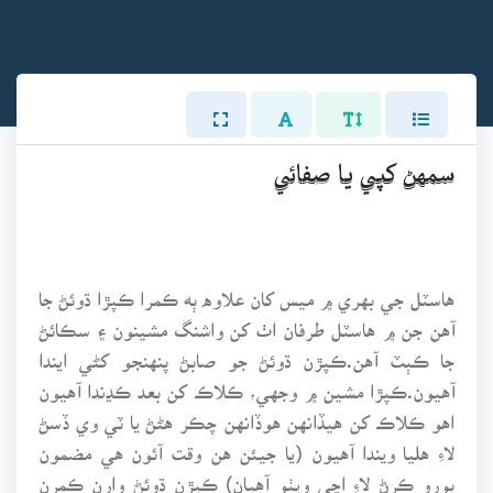
سمهڻ کپي يا صفائي
هاسٽل جي بهري ۾ ميس کان علاوه ٻه ڪمرا ڪپڙا ڌوئڻ جا
آهن جن ۾ هاسٽل طرفان اٺ کن واشنگ مشينون ۽ سڪائڻ
جا ڪٻٽ آهن.ڪپڙن ڌوئڻ جو صابڻ پنهنجو کڻي ايندا
آهيون.ڪپڙا مشين ۾ وجهي، ڪلاڪ کن بعد ڪڍندا آهيون
اهو ڪلاڪ کن هيڏانهن هوڏانهن چڪر هڻڻ يا ٽي وي ڏسڻ
لاءِ هليا ويندا آهيون (يا جيئن هن وقت آئون هي مضمون
پورو ڪرڻ لاءِ اچي ويٺو آهيان) ڪپڙن ڌوئڻ وارن ڪمرن