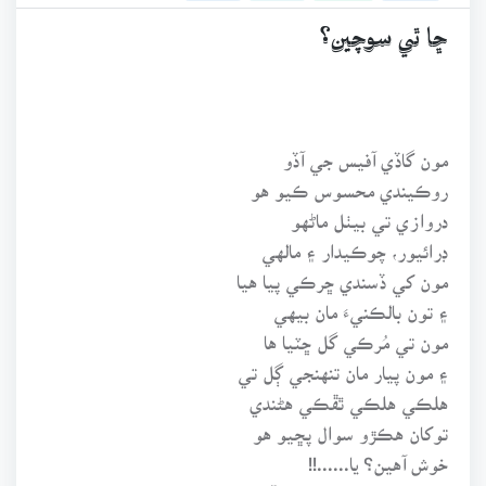
ڇا ٿي سوچين؟
مون گاڏي آفيس جي آڏو
روڪيندي محسوس ڪيو هو
دروازي تي بيٺل ماڻهو
ڊرائيور، چوڪيدار ۽ مالهي
مون کي ڏسندي ڇرڪي پيا هيا
۽ تون بالڪنيءَ مان بيهي
مون تي مُرڪي گل ڇٽيا ها
۽ مون پيار مان تنهنجي ڳل تي
هلڪي هلڪي ٿڦڪي هڻندي
توکان هڪڙو سوال پڇيو هو
خوش آهين؟ يا......!!