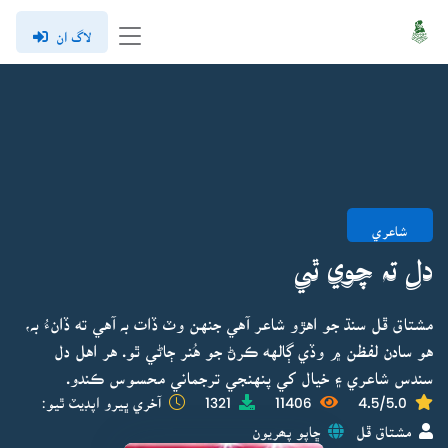
لاگ ان
شاعري
دل تہ چوي ٿي
مشتاق ڦل سنڌ جو اهڙو شاعر آهي جنهن وٽ ڏات بہ آهي ته ڏانءُ بہ،
هو سادن لفظن ۾ وڏي ڳالهه ڪرڻ جو هُنر ڄاڻي ٿو. هر اهل دل
سندس شاعري ۽ خيال کي پنهنجي ترجماني محسوس ڪندو.
4.5/5.0
11406
1321
آخري ڀيرو اپڊيٽ ٿيو:
مشتاق ڦل
ڇاپو پھريون