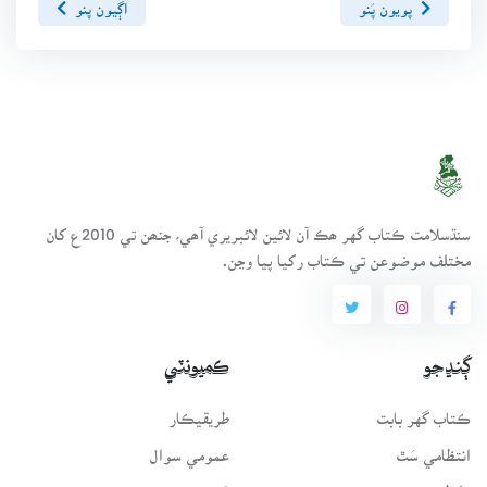
پويون پَنو
اڳيون پنو
سنڌسلامت ڪتاب گهر ھڪ آن لائين لائبريري آھي، جنھن تي 2010ع کان
مختلف موضوعن تي ڪتاب رکيا پيا وڃن.
ڳنڍجو
ڪميونٽي
ڪتاب گهر بابت
طريقيڪار
انتظامي سَٿ
عمومي سوال
رابطو
فورم