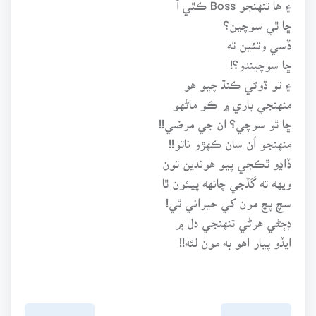
۽ ها تنهنجو Boss ڪٿي آ
ڇا ٿي سوچين؟
ڏسي وتئين ته
ڇا سوچيندو؟!
۽ تو ڌوڻي ڪنڌ چيو هو
منهنجي باري ۾ ڪو ماڻهو
ڇا ٿو سوچي؟ ان جي مرضي!!
منهنجو اُن سان ڪهڙو ناتو!!
ڏاڍو ٿڪجي پيو هوندين تون
ويهه ته گڏجي چانهه پيئون ٿا
سچ پچ مون کي حيراني ٿي!
ڊڄڻي هرڻي تنهنجي دل ۾
ايڏو پيار اهو به مون لئه!!