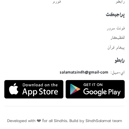
پراجيڪٽ
فونٽ سرور
لفظيڪار
پيغامِ قرآن
رابطو
اي-ميل:
salamatsindh@gmail.com
Developed with ❤️ for all Sindhis. Build by
SindhSalamat
team