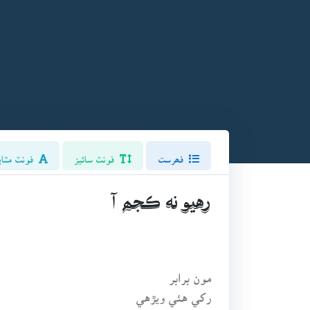
فھرست
فونٽ سائيز
فونٽ مٽاي
رهيو نه ڪجھ آ
مون برابر
رکي هئي ويڙهي