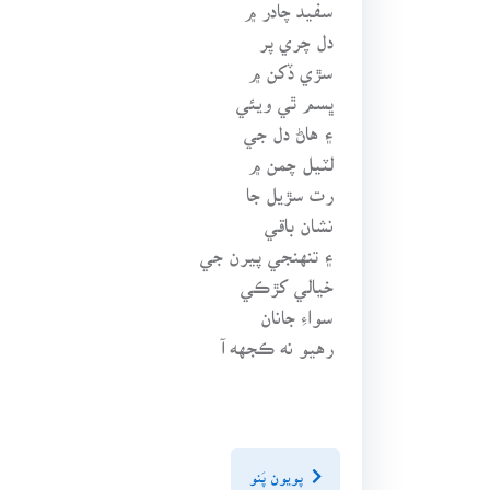
سفيد چادر ۾
دل چري پر
سڙي ڏکن ۾
ڀسم ٿي ويئي
۽ هاڻ دل جي
لٽيل چمن ۾
رت سڙيل جا
نشان باقي
۽ تنهنجي پيرن جي
خيالي کڙڪي
سواءِ جانان
رهيو نه ڪجهه آ
پويون پَنو