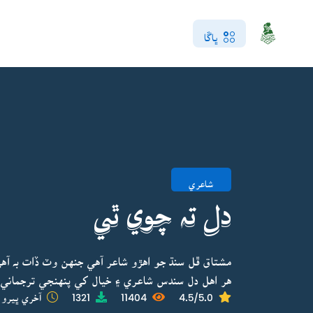
ڀاڱا
شاعري
دل تہ چوي ٿي
مشتاق ڦل سنڌ جو اهڙو شاعر آهي جنهن وٽ ڏات بہ آهي 
هر اهل دل سندس شاعري ۽ خيال کي پنهنجي ترجما
4.5/5.0
11404
1321
آخري ڀيرو 