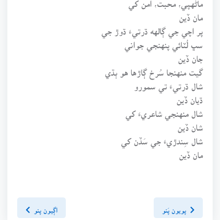
ماڻهپي، محبت، امن کي
مان ڏين
پر اچي جي ڳالهه ڌرتيءَ ڌوڙ جي
سڀ لُٽائي پنهنجي جواني
جان ڏين
گيت منهنجا سُرخ ڳاڙها هو ٻڌي
شال ڌرتيءَ تي سمورو
ڌيان ڏين
شال منهنجي شاعريءَ کي
شان ڏين
شال سِندڙيءَ جي سَڏن کي
مان ڏين
پويون پَنو
اڳيون پنو