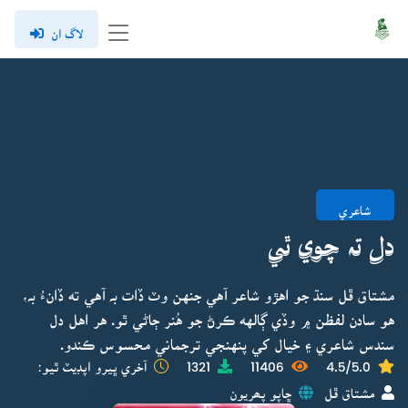
لاگ ان
شاعري
دل تہ چوي ٿي
مشتاق ڦل سنڌ جو اهڙو شاعر آهي جنهن وٽ ڏات بہ آهي ته ڏانءُ بہ،
هو سادن لفظن ۾ وڏي ڳالهه ڪرڻ جو هُنر ڄاڻي ٿو. هر اهل دل
سندس شاعري ۽ خيال کي پنهنجي ترجماني محسوس ڪندو.
4.5/5.0
11406
1321
آخري ڀيرو اپڊيٽ ٿيو:
مشتاق ڦل
ڇاپو پھريون