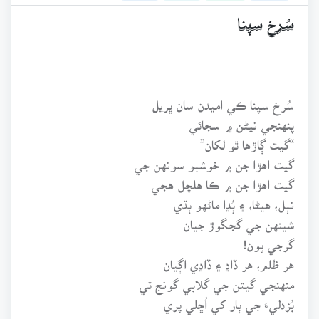
سُرخ سپنا
سُرخ سپنا ڪي اميدن سان ڀريل
پنهنجي نيڻن ۾ سجائي
“گيت ڳاڙها ٿو لکان”
گيت اهڙا جن ۾ خوشبو سونهن جي
گيت اهڙا جن ۾ ڪا هلچل هجي
نٻل، هيڻا، ۽ ٻُڍا ماڻهو ٻڌي
شينهن جي گجگوڙ جيان
گرجي پون!
هر ظلم، هر ڏاڍ ۽ ڏاڍي اڳيان
منهنجي گيتن جي گلابي گونج تي
بُزدليءَ جي ٻار کي اُڇلي پري