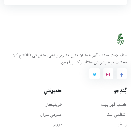
سنڌسلامت ڪتاب گهر ھڪ آن لائين لائبريري آھي، جنھن تي 2010ع کان
مختلف موضوعن تي ڪتاب رکيا پيا وڃن.
ڳنڍجو
ڪميونٽي
ڪتاب گهر بابت
طريقيڪار
انتظامي سَٿ
عمومي سوال
رابطو
فورم