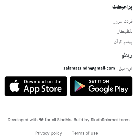
پراجيڪٽ
فونٽ سرور
لفظيڪار
پيغامِ قرآن
رابطو
اي-ميل:
salamatsindh@gmail.com
Developed with ❤️ for all Sindhis. Build by
SindhSalamat
team
Privacy policy
Terms of use