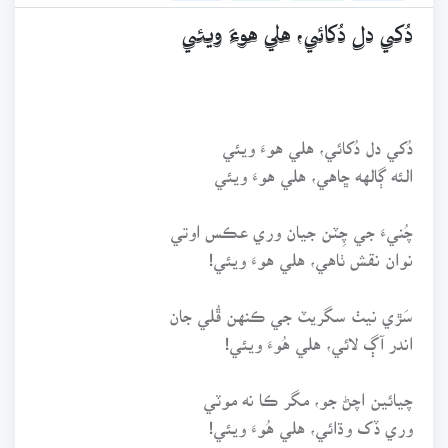
دُکي دل دُکائي، هلي هوءَ ويئي
دُکي دل دُکائي، هلي هوءَ ويئي
الئه ڳالهه ڇاهي، هلي هوءَ ويئي
چُنيءَ جي چِٽن جيان وري عڪس اوتي
نوان نقش ٺاهي، هلي هوءَ ويئي!
سَڙي نيٺ سگريٽ جي ڪنهن ڦُلي جان
اندر آڳ لائي، هلي هُوءَ ويئي!
چيائين اچڻ جو، مگر ڪا نه موٽي
وري ڏک وڌائي، هلي هُوءَ ويئي!