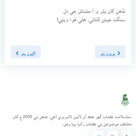
تڏهن کان پٿر ۾ آ مشتاق جي دل
سنگت جيئن ڦٽائي، هلي هُوءَ ويئي!
پويون پَنو
اڳيون پنو
سنڌسلامت ڪتاب گهر ھڪ آن لائين لائبريري آھي، جنھن تي 2010ع کان
مختلف موضوعن تي ڪتاب رکيا پيا وڃن.