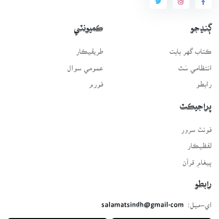
ڳنڍجو
ڪميونٽي
ڪتاب گهر بابت
طريقيڪار
انتظامي سَٿ
عمومي سوال
رابطو
فورم
پراجيڪٽ
فونٽ سرور
لفظيڪار
پيغامِ قرآن
رابطو
اي-ميل:
salamatsindh@gmail.com