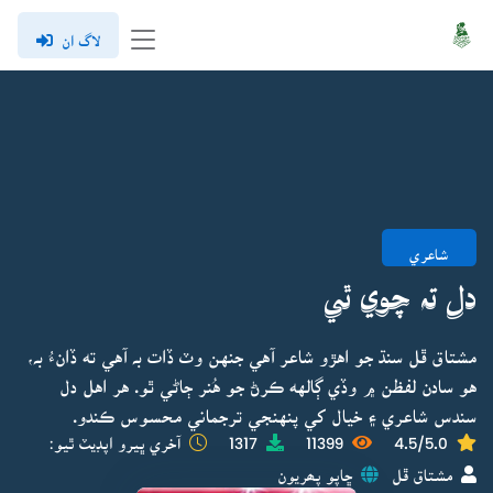
لاگ ان
شاعري
دل تہ چوي ٿي
مشتاق ڦل سنڌ جو اهڙو شاعر آهي جنهن وٽ ڏات بہ آهي ته ڏانءُ بہ،
هو سادن لفظن ۾ وڏي ڳالهه ڪرڻ جو هُنر ڄاڻي ٿو. هر اهل دل
سندس شاعري ۽ خيال کي پنهنجي ترجماني محسوس ڪندو.
4.5/5.0
11399
1317
آخري ڀيرو اپڊيٽ ٿيو:
مشتاق ڦل
ڇاپو پھريون