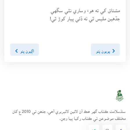
مشتاق کي ته هوءَ وساري نٿي سگهي
جڏهين مليس ٿي ته ڏئي پيار کوڙ ٿي!
پويون پَنو
اڳيون پنو
سنڌسلامت ڪتاب گهر ھڪ آن لائين لائبريري آھي، جنھن تي 2010ع کان
مختلف موضوعن تي ڪتاب رکيا پيا وڃن.