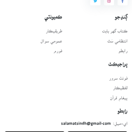
ڳنڍجو
ڪميونٽي
ڪتاب گهر بابت
طريقيڪار
انتظامي سَٿ
عمومي سوال
رابطو
فورم
پراجيڪٽ
فونٽ سرور
لفظيڪار
پيغامِ قرآن
رابطو
اي-ميل:
salamatsindh@gmail.com