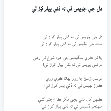
دل جي چَويس ٿي ته ڏئي پيار کوڙ ٿي
دل جي چَويس ٿي ته ڏئي پيار کوڙ ٿي
سڪ جي لڳيس ٿي ته ڏئي پيار کوڙ ٿي
ڇا ٿو ڪري سگهانس جي هوءَ شوخ ٿي رهي
مرضي پويس ٿي ته ڏئي پيار کوڙ ٿي!
موسان رُسڻ جا روز بهانا ڪري وري
ڪاوڙ لهيس ٿي ته ڏئي پيار کوڙ ٿي!
ڪنهن کان نٿي پڇي مگر ڪا اوچتو کڻي
منهنجو ڏَسيس ٿي ته ڏئي پيارُ کوڙ ٿي!