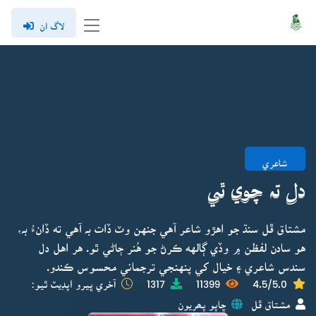
لاگ ان
شاعري
دل تہ چوي ٿي
مشتاق ڦل سنڌ جو اهڙو شاعر آهي جنهن وٽ ڏات بہ آهي ته ڏانءُ بہ،
هو سادن لفظن ۾ وڏي ڳالهه ڪرڻ جو هُنر ڄاڻي ٿو. هر اهل دل
سندس شاعري ۽ خيال کي پنهنجي ترجماني محسوس ڪندو.
4.5/5.0
11399
1317
آخري ڀيرو اپڊيٽ ٿيو:
مشتاق ڦل
ڇاپو پھريون