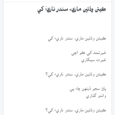
ڪيئن وِڌئين ماري، سندر ناريءَ کي
ڪيئن وِڌئين ماري، سندر ناريءَ کي
غيرتمند کي ڪو اچي
غيرت سيکاري
ڪيئن وڌئين ماري، سندر ناريءَ کي؟
پاڻ سڄو ڏينهن چاءِ پي
واندو گذاري
ڪيئن وڌئين ماري، سندر ناريءَ کي؟