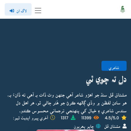
لاگ ان
شاعري
دل تہ چوي ٿي
مشتاق ڦل سنڌ جو اهڙو شاعر آهي جنهن وٽ ڏات بہ آهي ته ڏانءُ بہ،
هو سادن لفظن ۾ وڏي ڳالهه ڪرڻ جو هُنر ڄاڻي ٿو. هر اهل دل
سندس شاعري ۽ خيال کي پنهنجي ترجماني محسوس ڪندو.
4.5/5.0
11399
1317
آخري ڀيرو اپڊيٽ ٿيو:
مشتاق ڦل
ڇاپو پھريون