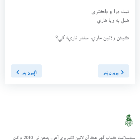
نيٺ دوا ۽ ڊاڪٽري
هيل به ويا هاري
ڪيئن وڌئين ماري، سندر ناريءَ کي؟
پويون پَنو
اڳيون پنو
سنڌسلامت ڪتاب گهر ھڪ آن لائين لائبريري آھي، جنھن تي 2010ع کان