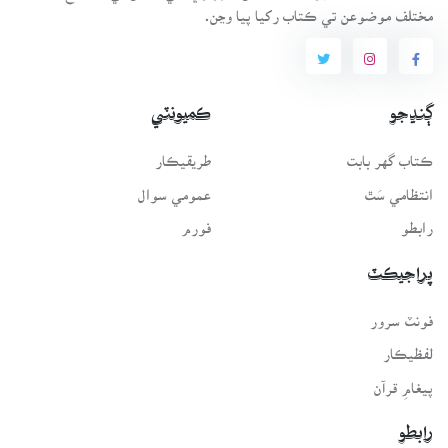
مختلف موضوعن تي ڪتاب رکيا پيا وڃن.
ڳنڍجو
ڪميونٽي
ڪتاب گهر بابت
طريقيڪار
انتظامي سَٿ
عمومي سوال
رابطو
فورم
پراجيڪٽ
فونٽ سرور
لفظيڪار
پيغامِ قرآن
رابطو