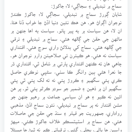
سماج ۾ تبديلي ۽ سجاڳيءَ لاءِ جاکوڙ:
شايان ڳورڙ سماج ۾ تبديلي، سجاڳي لاءِ جاکوڙ ڪندڙ
نوجوان اڳواڻ هو. هن هڪ نئين دنيا اڏڻ جا خواب ڏٺا هئا.
ان لاءِ هن سياست ۾ به پير پاتو. سياست به اها جنهن ۾
ماڻهن جي حقن جي ڳالهه هئي. سماج ۾ تبديلي ۽ ترقي
جي ڳالهه هئي. سماج کي بدلائڻ واري سوچ هئي. اقتداري
سياست نه هئي. هو ڪيترن ئي صلاحيتن وارو نوجوان هو.
چاهي هان ته ڪنهن اقتداري پارٽي ۾ شامل ٿي، اقتداري ڌر
جا نعرا هڻي ٻين وانگر ڪا سٺي، سڻڀي نوڪري حاصل
ڪري پئي سگهيو ۽ ڪروڙ پتي نه ته لک پتي ٿي پئي
سگهيو ان ۾ ذهين ۽ ضمير جو سودو ڪرڻو پئي ٿو. پر هن
ائين نه ڪيو ۽ هو ان سياسي جماعت ۾ رهيو جنهن جو
مشن اقتدار نه پر سماج ۾ تبديلي، نئون سماج اڏڻ، مذهبي
رواداري، جمهوريت جو قيام ۽ سنڌ جي حقن جي حاصلات
هئي. هن سماج ۾ اسٽيٽسڪو خلاف جاکوڙ ڪئي. ميهڙ
واسين جا پاڻي، بجلي، گئس، ترقياتي ڪم نه ٿيڻ جا مسئلا