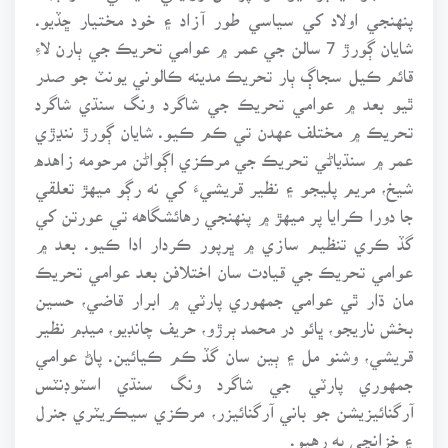
پنهنجي اولاد کي سياسي طور آزاد ۽ خود مختيار ڇڏيو.
شايان ڳورڙ 7 سالن جي عمر ۾ عوامي تحريڪ جي ٻارن لاءِ
قائم ڪيل سجاڳ ٻار تحريڪ مدينه ڪالوني يونٽ جو صدر
ٿيو بعد ۾ عوامي تحريڪ جي شاگرد ونگ سنڌي شاگرد
تحريڪ ۾ مختلف عهدن تي ڪم ڪيو. شايان ڳورڙ ننڍڙي
عمر ۾ سنڌياڻي تحريڪ جي مرڪزي اڳواڻن مرحومه زاهده
شيخ، مريم پليجو ۽ نظير قريشيءَ کي نه رڳو ميهڙ تعلقي
جا دورا ڪرايا پر ميهڙ ۾ پنهنجي رهائشگاهه تي عورتن کي
گڏ ڪري تنظيم سازي ۾ ڀرپور ڪردار ادا ڪيو. بعد ۾
عوامي تحريڪ جي قيادت سان اختلافن بعد عوامي تحريڪ
مان ڌار ٿي عوامي جمهوري پارٽي ۾ ابرار قاضي، حسين
بخش ناريجو، ڀائو در محمد ٻرڙو، حريف چانڊيو، ميڊم نظير
قريشي، وشنو مل ۽ ٻين سان گڏ ڪم ڪيائين. پاڻ عوامي
جمهوري پارٽي جي شاگرد ونگ سنڌي اسٽوڊنٽس
آرگنائيزيشن جو باني آرگنائيزر، مرڪزي سيڪريٽري جنرل
۽ خزانچي به رهيو.