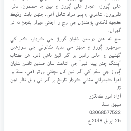
علي ڳورڙ، اعجاز علي ڳورڙ ۽ ٻين جا مضمون، تاثر،
تقريرون، شاعري ۽ ٻيو مواد شامل آهي. جنهن بابت وڌيڪ
ڪجهه لکندي پڙهندڙن جي وچ ۾ اجائي ديوار بڻجڻ نه ٿو
گهران.
سچ ته هنن دوستن شايان ڳورڙ جي ڪردار، ڪم کي
سوجهرو ڳورڙ ۽ ميهڙ جي مدينا ڪالوني جي سوڙهين
گهٽين ۽ اماس راتين ۾ گم ٿيڻ ناهي ڏنو. هن ڪتاب
“پتنگ جِئن پيدا ٿيو” جي اشاعت سان صدين تائين شايان
ڳورڙ جي سفر کي گم ٿيڻ کان بچائي ورتو آهي. سنڌ ۾
اهڙا ڪيترائي مثالي ڪردار تاريخ ۾ گم ٿي ويل نظر اچن
ٿا.
آزاد انور ڪانڌڙو
ميهڙ، سنڌ
03068577522
25 اپريل 2018ع