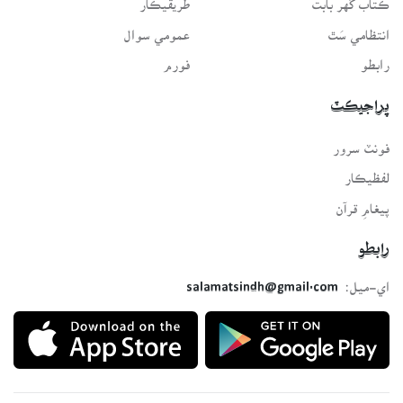
انتظامي سَٿ
عمومي سوال
رابطو
فورم
پراجيڪٽ
فونٽ سرور
لفظيڪار
پيغامِ قرآن
رابطو
اي-ميل:
salamatsindh@gmail.com