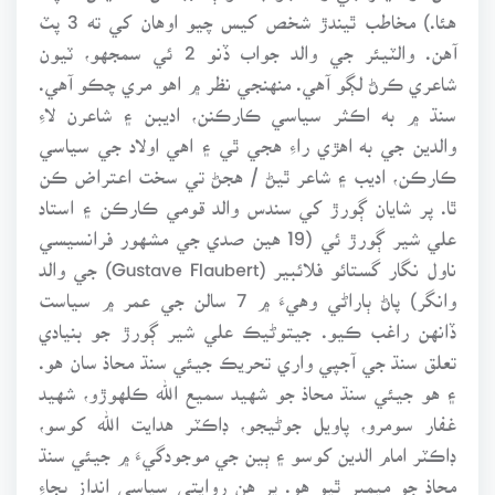
هئا.) مخاطب ٿيندڙ شخص کيس چيو اوهان کي ته 3 پٽ
آهن. والٽيئر جي والد جواب ڏنو 2 ئي سمجهو، ٽيون
شاعري ڪرڻ لڳو آهي. منهنجي نظر ۾ اهو مري چڪو آهي.
سنڌ ۾ به اڪثر سياسي ڪارڪنن، اديبن ۽ شاعرن لاءِ
والدين جي به اهڙي راءِ هجي ٿي ۽ اهي اولاد جي سياسي
ڪارڪن، اديب ۽ شاعر ٿيڻ / هجڻ تي سخت اعتراض ڪن
ٿا. پر شايان ڳورڙ کي سندس والد قومي ڪارڪن ۽ استاد
علي شير ڳورڙ ئي (19 هين صدي جي مشهور فرانسيسي
ناول نگار گستائو فلائبير (Gustave Flaubert) جي والد
وانگر) پاڻ ٻاراڻي وهيءَ ۾ 7 سالن جي عمر ۾ سياست
ڏانهن راغب ڪيو. جيتوڻيڪ علي شير ڳورڙ جو بنيادي
تعلق سنڌ جي آجپي واري تحريڪ جيئي سنڌ محاذ سان هو.
۽ هو جيئي سنڌ محاذ جو شهيد سميع الله ڪلهوڙو، شهيد
غفار سومرو، پاويل جوڻيجو، ڊاڪٽر هدايت الله کوسو،
ڊاڪٽر امام الدين کوسو ۽ ٻين جي موجودگيءَ ۾ جيئي سنڌ
محاذ جو ميمبر ٿيو هو. پر هن روايتي سياسي انداز بجاءِ