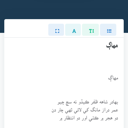
مهاڳ
مهاڳ
بهادر شاهه ظفر ڪيڏو نه سچ چيو
عمر دراز مانگ کي لائي ٿهي چار دن
دو هجر ۾ ڪٽي اور دو انتظار ۾