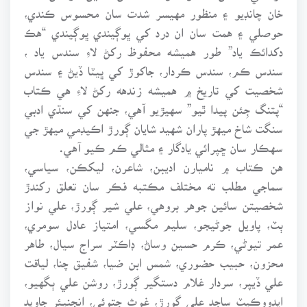
خان چانڊيو ۽ منظور مهيسر شدت سان محسوس ڪندي،
حوصلي ۽ همت سان ان درد کي ڀوڳيندي ڀوڳيندي “هڪ
دکدائڪ ياد” طور هميشه محفوظ رکڻ لاءِ سندس ياد ،
سندس ڪم، سندس ڪردار، جاکوڙ کي ڀيٽا ڏيڻ ۽ سندس
شخصيت کي تاريخ ۾ هميشه زندهه رکڻ لاءِ هي ڪتاب
“پتنگ جِئن پيدا ٿيو” سهيڙيو آهي، جنهن کي سنڌي ادبي
سنگت شاخ ميهڙ پاران شهيد شايان ڳورڙ اڪيڊمي ميهڙ جي
سهڪار سان ڇپرائي يادگار ۽ مثالي ڪم ڪيو آهي.
هن ڪتاب ۾ ناميارن اديبن، شاعرن، ليکڪن، سياسي،
سماجي مطلب ته مختلف مڪتبه فڪر سان تعلق رکندڙ
شخصيتن سائين جوهر بروهي، علي شير ڳورڙ، علي نواز
ٻٽ، پاويل جوڻيجو، سليم مگسي، امتياز عادل سومري،
عمر تيوڻي، ڪرم حسين وساڻ، ڊاڪٽر سراج سيال، طاهر
محزون، حبيب حضوري، شمس ابن ضيا، شفيق چنا، لياقت
علي ڏيپر، سردار غلام دستگير ڳورڙ، روشن علي ٻگهيو،
ايڊووڪيٽ ساجد علي ڳورڙ، غوث جتوئي، انجنيئر جاويد