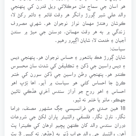
هو اسان جي سماج مان موڪلائي ويل قدرن کي پنهنجي
والد علي شير ڳورڙ وانگر هر وقت قائم ۽ دائم رکڻ لاءِ
ڪوشان رهندڙ مهمان نواز نوجوان هو. شهري مصروف
زندگي ۾ به هر وقت مهمانن، دوستن جي ميڙ ۾ سندن
آجيان ۽ خدمت لاءِ شايان اڳڀرو رهيو.
سياست:
شايان ڳورڙ هڪ باشعور ۽ حساس نوجوان هو. پنهنجي ديس
۽ ديس واسين جي ڏکن ۽ تڪليفن کي شدت سان محسوس
ڪندو هو. پنهنجي وطن واسين جي ڏکن سورن کي ختم
ڪرڻ جا احساس کڻي هو سياست ۾ آيو. اها تِڙپ اهو
احساس ۽ اهو روح جو آواز سندس آخري هڏڪي تائين
جهڪو، ماٺو يا ختم نه ٿيو.
18 هين صدي جي فرانسيسي جڳ مشهور مصنف، ڊراما
نگار، ناول نگار، فلسفي والٽيئر پاران لکڻ جي شروعات
دوران سندس والد کان ڪنهن پڇيو اوهان کي ڪيترا پٽ
آهن، والٽيئر جي والد جواب ڏنو ٻه (جڏهن ته کيس 3 پٽ