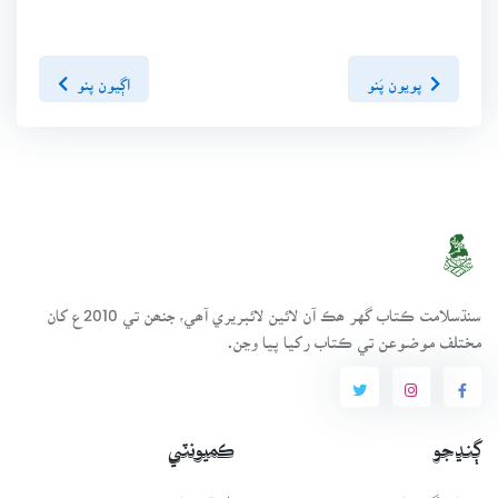
پويون پَنو
اڳيون پنو
سنڌسلامت ڪتاب گهر ھڪ آن لائين لائبريري آھي، جنھن تي 2010ع کان
مختلف موضوعن تي ڪتاب رکيا پيا وڃن.
ڳنڍجو
ڪميونٽي
ڪتاب گهر بابت
طريقيڪار