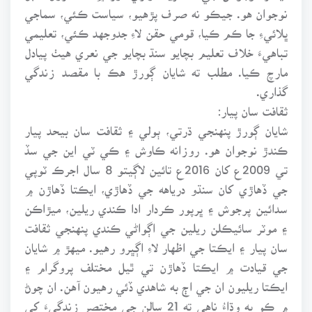
نوجوان هو. جيڪو نه صرف پڙهيو، سياست ڪئي، سماجي
ڀلائيءِ جا ڪم ڪيا، قومي حقن لاءِ جدوجهد ڪئي، تعليمي
تباهيءَ خلاف تعليم بچايو سنڌ بچايو جي نعري هيٺ پيادل
مارچ ڪيا. مطلب ته شايان ڳورڙ هڪ با مقصد زندگي
گذاري.
ثقافت سان پيار:
شايان ڳورڙ پنهنجي ڌرتي، ٻولي ۽ ثقافت سان بيحد پيار
ڪندڙ نوجوان هو. روزانه ڪاوش ۽ ڪي ٽي اين جي سڏ
تي 2009ع کان 2016ع تائين لاڳيتو 8 سال اجرڪ ٽوپي
جي ڏهاڙي کان سنڌو درياهه جي ڏهاڙي، ايڪتا ڏهاڙن ۾
سدائين پرجوش ۽ ڀرپور ڪردار ادا ڪندي ريلين، ميڙاڪن
۽ موٽر سائيڪلن ريلين جي اڳواڻي ڪندي پنهنجي ثقافت
سان پيار ۽ ايڪتا جي اظهار لاءِ اڳڀرو رهيو. ميهڙ ۾ شايان
جي قيادت ۾ ايڪتا ڏهاڙن تي ٿيل مختلف پروگرام ۽
ايڪتا ريليون ان جي اڄ به شاهدي ڏئي رهيون آهن. ان چوڻ
۾ ڪو به وڌاءُ ناهي ته 21 سالن جي مختصر زندگيءَ کي