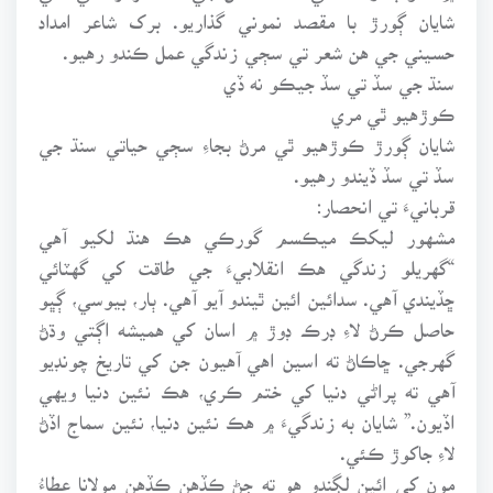
شايان ڳورڙ با مقصد نموني گذاريو. برک شاعر امداد
حسيني جي هن شعر تي سڄي زندگي عمل ڪندو رهيو.
سنڌ جي سڏ تي سڏ جيڪو نه ڏي
ڪوڙهيو ٿي مري
شايان ڳورڙ ڪوڙهيو ٿي مرڻ بجاءِ سڄي حياتي سنڌ جي
سڏ تي سڏ ڏيندو رهيو.
قربانيءَ تي انحصار:
مشهور ليکڪ ميڪسم گورڪي هڪ هنڌ لکيو آهي
“گهريلو زندگي هڪ انقلابيءَ جي طاقت کي گهٽائي
ڇڏيندي آهي. سدائين ائين ٿيندو آيو آهي. ٻار، بيوسي، ڳڀو
حاصل ڪرڻ لاءِ ڊرڪ ڊوڙ ۾ اسان کي هميشه اڳتي وڌڻ
گهرجي. ڇاڪاڻ ته اسين اهي آهيون جن کي تاريخ چونڊيو
آهي ته پراڻي دنيا کي ختم ڪري، هڪ نئين دنيا ويهي
اڏيون.” شايان به زندگيءَ ۾ هڪ نئين دنيا، نئين سماج اڏڻ
لاءِ جاکوڙ ڪئي.
مون کي ائين لڳندو هو ته ڄڻ ڪڏهن ڪڏهن مولانا عطاءُ