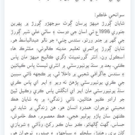
سوانحي خاڪو:
شايان ڳورڙ ميهڙ ڀرسان ڳوٺ سوجهڙو ڳورڙ ۾ پهرين
جنوري 1996ع تي اسان جي دوست ۽ ساٿي علي شير ڳورڙ
جي گهر ۾ جنم ورتو. سندس ڇٺيءَ جو نالو عبدالباسط هو.
شايان ڳورڙ پرائمري تعليم مدينه ڪالوني، مئٽرڪ هاءِ
اسڪول ون، انٽر گورنمينٽ ڊگري ڪاليج ميهڙ مان پاس
ڪئي. بعد ۾ سنڌ يونيورسٽي ۾ انٽري ٽيسٽ پاس ڪيائين
۽ سندس جاگرافي شعبي ۾ داخلا ٿي. پر ڪجهه ذاتي سببن
جي ڪري يونيورسٽي پڙهڻ نه ويو ۽ ايم اي پاس ڪري
سنڌ يونيورسٽي مان ايم اي انگلش پاس ڪري وڪيل ٿيڻ
جو ارادو ڪيو هئائين. ذاتي زندگيءَ ۾ به شايان هڪ
محبتي نوجوان، همدرد انسان هو. هن زندگي ۾ شايد ئي
ڪنهن سان ٻاڙو ٻوليو هجي. هڪ معصوم، هڪ خاموش،
حساس، گهٽ ڳالهائو، ڪم سان ڪم رکڻ، وڏائي ۽ شوبازي
کان پري رهندڙ، سلڇڻو ۽ سٻاجهڙو ۽ صدورو نوجوان هو.