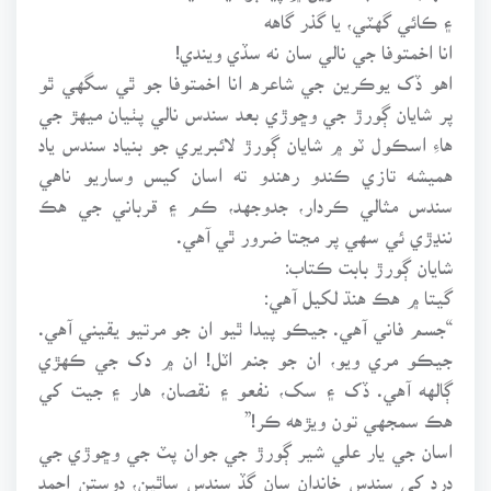
۽ ڪائي گهٽي، يا گذر گاهه
انا اخمتوفا جي نالي سان نه سڏي ويندي!
اهو ڏک يوڪرين جي شاعره انا اخمتوفا جو ٿي سگهي ٿو
پر شايان ڳورڙ جي وڇوڙي بعد سندس نالي پٺيان ميهڙ جي
هاءِ اسڪول ٽو ۾ شايان ڳورڙ لائبريري جو بنياد سندس ياد
هميشه تازي ڪندو رهندو ته اسان کيس وساريو ناهي
سندس مثالي ڪردار، جدوجهد، ڪم ۽ قرباني جي هڪ
ننڍڙي ئي سهي پر مڃتا ضرور ٿي آهي.
شايان ڳورڙ بابت ڪتاب:
گيتا ۾ هڪ هنڌ لکيل آهي:
“جسم فاني آهي. جيڪو پيدا ٿيو ان جو مرتيو يقيني آهي.
جيڪو مري ويو، ان جو جنم اٽل! ان ۾ دک جي ڪهڙي
ڳالهه آهي. ڏک ۽ سک، نفعو ۽ نقصان، هار ۽ جيت کي
هڪ سمجهي تون ويڙهه ڪر!”
اسان جي يار علي شير ڳورڙ جي جوان پٽ جي وڇوڙي جي
درد کي سندس خاندان سان گڏ سندس ساٿين، دوستن احمد