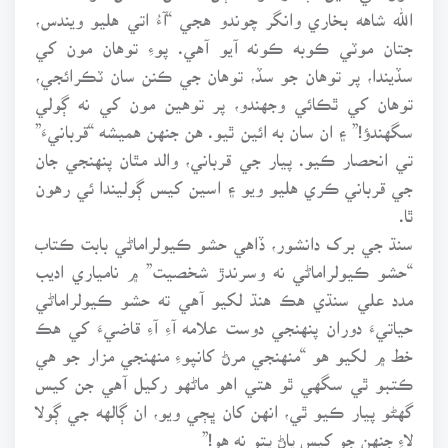
الله شاهه بخاري وانگر چوندو هجي “آءُ اتي هليو ويندس،
جتان موٽي ڪوبه ڪونه آيو آهي. پوءِ توهان مون کي
سڏيندا، پر توهان جو سڏ، توهان جي ڪنن سان ٽڪرائجي،
توهان کي ٿڪائي وجهندو، پر توهين مون کي نه ڳولي
سگهندؤ!” ۽ ان سان به ائين ٿيو. هن جنهن هميشه “قربانيءَ”
تي انحصار ڪيو. پيار جي قرباني، والد مٿان پنهنجي جان
جي قرباني ڪري هليو ويو ۽ اسين کيس ڳوليندا ئي رهون
ٿا.
سنڌ جي برک دانشور، ڏاهي حشو ڪيولراماڻي بابت ڪتاب
“حشو ڪيولراماڻي نه وسرندڙ شخصيت” ۾ نامياري اديب
مدد علي سنڌي هڪ هنڌ لکيو آهي ته حشو ڪيولراماڻي
حياتيءَ دوران پنهنجي دوست علامه آءِ آءِ قاضيءَ کي هڪ
خط ۾ لکيو هو “منهنجي مرڻ کانپوءِ منهنجي مزار جو هي
ڪتبو ٿي سگهي ٿو هتي اهو ماڻهو رکيل آهي جن کيس
گهڻو پيار ڪيو ٿي، انهن کان ڀڄي ويو، ان ڳالهه جي ڳولا
لاءِ جنهن جو کيس پاڻ پتو نه هو!”