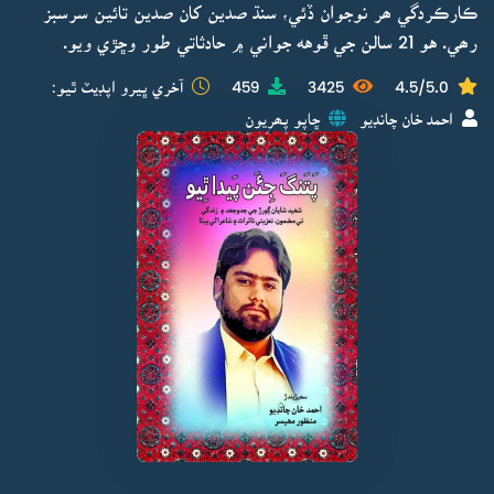
ڪارڪردگي ھر نوجوان ڏئي، سنڌ صدين کان صدين تائين سرسبز
رھي. هو 21 سالن جي ڦوهه جواني ۾ حادثاتي طور وڇڙي ويو.
4.5/5.0
3425
459
آخري ڀيرو اپڊيٽ ٿيو:
احمد خان چانڊيو
ڇاپو پھريون