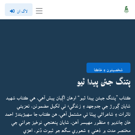
لاگ ان
شخصيتون ۽ خاڪا
پتنگ جئن پيدا ٿيو
ڪتاب ”پتنگ جيئن پيدا ٿيو“ اوهان اڳيان پيش آهي. هي ڪتاب شهيد
شايان ڳورڙ جي جدوجهد ۽ زندگيءَ تي لکيل مضمونن، تعزيتي
تاثرات ۽ شاعراڻي ڀيٽا تي مشتمل آهي. هن ڪتاب جا سهيڙيندڙ احمد
خان چانڊيو ۽ منظور مهيسر آهن. شايان پنھنجي نوخيز جواني جي
مختصر مدت ۾ ذھني ۽ شعوري سگھ جو ثبوت ڏنو، اھڙي