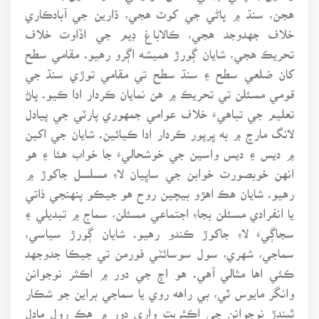
هجن، سنڌ ۾ پاڻي جي کوٽ هجي، ڌارين جي آبادڪاري
خلاف جهدوجد هجي، ڪالاباغ ڊيم جي اڏاوت خلاف
تحريڪ هجي، شايان ڳورڙ هميشه اڳرو رهيو. مقامي سطح
کان ضلعي سطح ۽ سنڌ سطح تي مقامي توڙي سنڌ جي
قومي مسئلن تي تحريڪ ۾ هن نمايان ڪردار ادا ڪيو. پاڻ
تعليم جي تباهيءَ خلاف عوامي جمهوري پارٽي جي پيادل
لانگ مارچ ۾ به ڀرپور ڪردار ادا ڪيائين. شايان جي اکين
۾ ديس ۽ ديس واسين جي خوشحاليءَ جا خواب هئا ۽ هو
انهن خوبصورت خوابن جي ساڀيان لاءِ مسلسل جاکوڙ ۾
رهيو. شايان هڪ اهڙو بيچين روح هو جيڪو پنهنجي ذاتي
يا انفرادي مسئلن بجاءِ اجتماعي مسئلن، سماج ۾ تبديلي ۽
سجاڳيءَ لاءِ جاکوڙ ڪندو رهيو. شايان ڳورڙ سياسي،
سماجي، شهري، سول سوسائٽي فورمن تي جيڪا جدوجهد
ڪئي اها مثالي آهي. هو اڄ جي دور ۾ اڪثر نوجوانن
وانگر مايوس ٿي، بي راهه روي يا سماجي براين جو شڪار
ٿيندڙ نوجوانن جي اڪثريت واري دور ۾ هڪ رول ماڊل