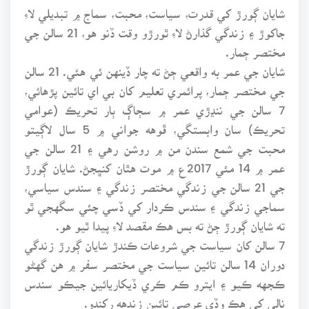
شايان ڳورڙ کي قدرت، سياست، محبت، سماج ۾ تبديلي لاءِ
جاکوڙ ۽ زندگي گذارڻ لاءِ ٿورڙو وقت ڏنو هو، 21 سالن جي
مختصر ڄمار.
شايان جي عمر به واقعي ڄڻ ته چار ڏينهن ئي هئي. 21 سالن
جي مختصر ڄمار، پرائمري تعليم کان بي اي تائين پڙهائي،
7 سالن جي ننڍڙي عمر ۾ سڄاڳ ٻار تحريڪ (عوامي
تحريڪ) سان وابستگي، ڦوهه جواني ۾ 5 سال لاڳيتو
محبت جي شمع سندن من ۾ روشن رهي ۽ 21 سالن جي
عمر ۾ 14 مئي 2017ع ۾ موت هٿان کنڀجڻ. شايان ڳورڙ
جي 21 سالن جي زندگي مختصر زندگي ۽ سندس سياسي،
سماجي زندگي ۽ سندس ڪردار کي ڏسي چئي سگهجي ٿو
ته شايان ڳورڙ ڄڻ ته بس هڪ مقصد لاءِ پيدا ٿيو هو.
7 سالن کان سياست جي شروعات ڪندڙ شايان ڳورڙ زندگي
دوران 14 سالن تائين سياست جي مختصر سفر ۾ هن گهڻو
ڪجهه ڪيو ۽ ايترو ڪم ڪري ڏيکاريائين جيڪو سندس
نالي کي هڪ وڏي عرصي تائين زندهه رکندو.