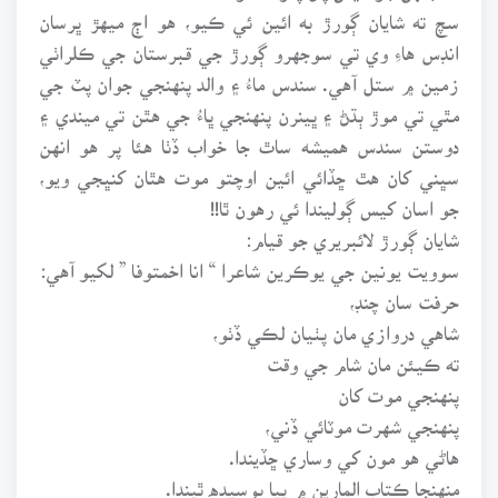
سچ ته شايان ڳورڙ به ائين ئي ڪيو، هو اڄ ميهڙ ڀرسان
انڊس هاءِ وي تي سوجهرو ڳورڙ جي قبرستان جي ڪلراٺي
زمين ۾ ستل آهي. سندس ماءُ ۽ والد پنهنجي جوان پٽ جي
مٿي تي موڙ ٻڌڻ ۽ ڀينرن پنهنجي ڀاءُ جي هٿن تي ميندي ۽
دوستن سندس هميشه ساٿ جا خواب ڏٺا هئا پر هو انهن
سڀني کان هٿ ڇڏائي ائين اوچتو موت هٿان کنڀجي ويو،
جو اسان کيس ڳوليندا ئي رهون ٿا!!
شايان ڳورڙ لائبريري جو قيام:
سوويت يونين جي يوڪرين شاعرا “ انا اخمتوفا ” لکيو آهي:
حرفت سان چنڊ،
شاهي دروازي مان پٺيان لڪي ڏٺو،
ته ڪيئن مان شام جي وقت
پنهنجي موت کان
پنهنجي شهرت موٽائي ڏني،
هاڻي هو مون کي وساري ڇڏيندا.
منهنجا ڪتاب المارين ۾ پيا بوسيده ٿيندا.