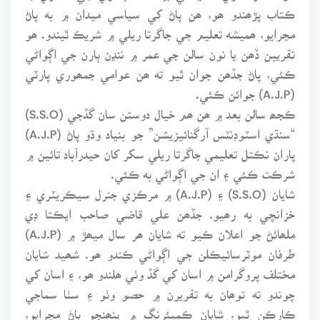
ڪتاب پڙھندو ھو، ھن پاڻ کي سياسي ميدان ۾ به پاڻ
مڃرايو، ھميشه تعليم جي جاگرتا ريلي ۾ شريڪ ٿيندو. ھو
تقريبن ڏھن يا نون سالن جي عمر ۾ ننڍن ٻارن جي اڳواڻي
ڪئي، پاڻ جڏھن جوان ٿيو ته ھن عوامي جمھوري پارٽي
(A.J.P) جوائن ڪئي.
ڪجھ سالن بعد ۾ ھن ھم خيال دوستن سان گڏجي (S.S.O)
“سنڌي اسٽوڊنٽس آرگنائيزيشن” جو بنياد وڌو پاڻ (A.J.P)
پاران نڪتل تعليمي جاگرتا ريلي سکر کان حيدرآباد تائين ۾
شرڪت ڪئي ۽ ان جي اڳواڻي به ڪئي.
شايان (S.S.O) ۽ (A.J.P) ۾ مرڪزي جنرل سيڪريٽري ۽
خزانچي به رھيو. جڏھن علي قاضي صاحب ايڪتا ڊي
ملھائڻ جو اعلان ڪيو ته شايان ھر سال ميھڙ ۾ (A.J.P)
طرفان موٽرسائيڪلن جي اڳواڻي ڪندو ھو. شھيد شايان
مختلف پروگرامن ۾ اسان کي گڏ وٺي ھلندو ھو، ۽ اسان کي
چوندو ته توھان به تقريرن ۾ حصو وٺو ۽ سٺا سماجي
ڪارڪن ٿيو، شايان ڪمپئرنگ ۾ پنھنجو پاڻ مڃرايو،