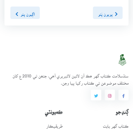
پويون پَنو
اڳيون پنو
سنڌسلامت ڪتاب گهر ھڪ آن لائين لائبريري آھي، جنھن تي 2010ع کان
مختلف موضوعن تي ڪتاب رکيا پيا وڃن.
ڳنڍجو
ڪميونٽي
ڪتاب گهر بابت
طريقيڪار