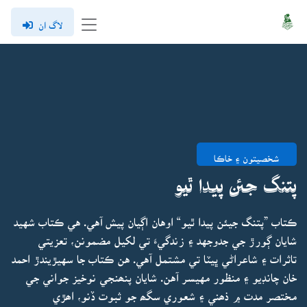
لاگ ان
شخصيتون ۽ خاڪا
پتنگ جئن پيدا ٿيو
ڪتاب ”پتنگ جيئن پيدا ٿيو“ اوهان اڳيان پيش آهي. هي ڪتاب شهيد
شايان ڳورڙ جي جدوجهد ۽ زندگيءَ تي لکيل مضمونن، تعزيتي
تاثرات ۽ شاعراڻي ڀيٽا تي مشتمل آهي. هن ڪتاب جا سهيڙيندڙ احمد
خان چانڊيو ۽ منظور مهيسر آهن. شايان پنھنجي نوخيز جواني جي
مختصر مدت ۾ ذھني ۽ شعوري سگھ جو ثبوت ڏنو، اھڙي