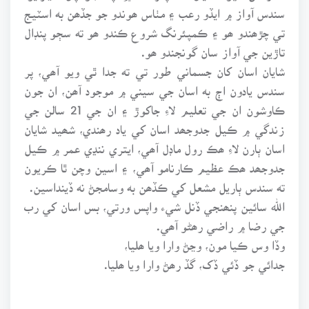
سندس آواز ۾ ايڏو رعب ۽ مٺاس ھوندو جو جڏھن به اسٽيج
تي چڙھندو ھو ۽ ڪمپئرنگ شروع ڪندو ھو ته سڄو پنڊال
تاڙين جي آواز سان گونجندو ھو.
شايان اسان کان جسماني طور تي ته جدا ٿي ويو آھي، پر
سندس يادون اڄ به اسان جي سيني ۾ موجود آھن، ان جون
ڪاوشون ان جي تعليم لاءِ جاکوڙ ۽ ان جي 21 سالن جي
زندگي ۾ ڪيل جدوجھد اسان کي ياد رھندي، شھيد شايان
اسان ٻارن لاءِ ھڪ رول ماڊل آھي، ايتري ننڍي عمر ۾ ڪيل
جدوجھد ھڪ عظيم ڪارنامو آھي، ۽ اسين وچن ٿا ڪريون
ته سندس ٻاريل مشعل کي ڪڏھن به وسامجڻ نه ڏينداسين.
الله سائين پنھنجي ڏنل شيء واپس ورتي، بس اسان کي رب
جي رضا ۾ راضي رھڻو آھي.
وڏا وس ڪيا مون، وڃڻ وارا ويا ھليا،
جدائي جو ڏئي ڏک، گڏ رھڻ وارا ويا ھليا.