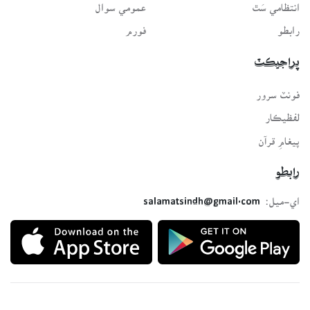
انتظامي سَٿ
عمومي سوال
رابطو
فورم
پراجيڪٽ
فونٽ سرور
لفظيڪار
پيغامِ قرآن
رابطو
اي-ميل:
salamatsindh@gmail.com