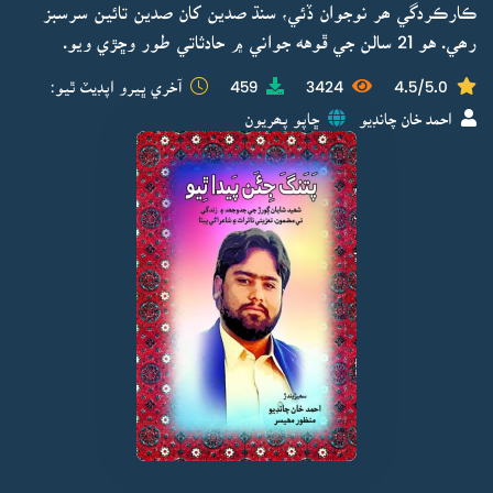
ڪارڪردگي ھر نوجوان ڏئي، سنڌ صدين کان صدين تائين سرسبز
رھي. هو 21 سالن جي ڦوهه جواني ۾ حادثاتي طور وڇڙي ويو.
4.5/5.0
3424
459
آخري ڀيرو اپڊيٽ ٿيو:
احمد خان چانڊيو
ڇاپو پھريون