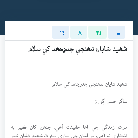
شھيد شايان تنھنجي جدوجھد کي سلام
شھيد شايان تنھنجي جدوجھد کي سلام
ساگر حسن ڳورڙ
موت زندگي جي اھا حقيقت آھي، جنھن کان ڪير به
انڪاري نه آھي، پر اسان جي پياري سئوٽ شھيد شايان شير