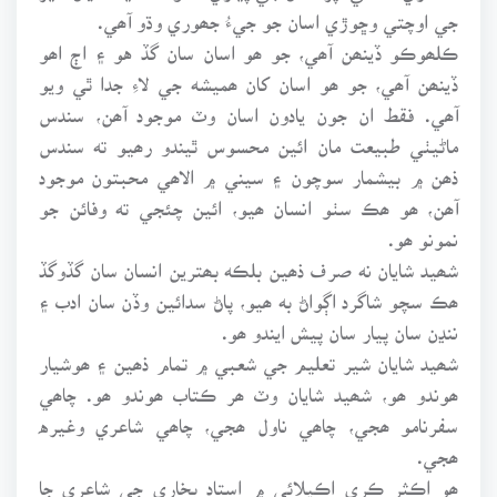
جي اوچتي وڇوڙي اسان جو جيءُ جھوري وڌو آھي.
ڪلھوڪو ڏينھن آھي، جو ھو اسان سان گڏ هو ۽ اڄ اھو
ڏينھن آھي، جو ھو اسان کان ھميشه جي لاءِ جدا ٿي ويو
آھي. فقط ان جون يادون اسان وٽ موجود آھن، سندس
ماڻيٺي طبيعت مان ائين محسوس ٿيندو رھيو ته سندس
ذھن ۾ بيشمار سوچون ۽ سيني ۾ الاھي محبتون موجود
آھن، ھو ھڪ سٺو انسان ھيو، ائين چئجي ته وفائن جو
نمونو ھو.
شھيد شايان نه صرف ذھين بلڪه بھترين انسان سان گڏوگڏ
ھڪ سچو شاگرد اڳواڻ به ھيو، پاڻ سدائين وڏن سان ادب ۽
ننڍن سان پيار سان پيش ايندو ھو.
شھيد شايان شير تعليم جي شعبي ۾ تمام ذھين ۽ ھوشيار
ھوندو ھو، شھيد شايان وٽ ھر ڪتاب ھوندو ھو. چاھي
سفرنامو ھجي، چاھي ناول ھجي، چاھي شاعري وغيره
ھجي.
ھو اڪثر ڪري اڪيلائي ۾ استاد بخاري جي شاعري جا