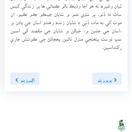
ٿيان وغيره ته ھو اڃا وڌيڪ نالو ڪمائي ھا پر زندگي کيس
ساٿ نه ڏنو، پر ننڍي عمر ۾ شايان جيڪو ڪم ڪيو، ان
موت کي به مات ڏني ۽ شايان زنده رھندو اسان جي يادن ۾
،اسان جي جذبن ۾، خيالن ۾ شايان جي مقصد کي اسين
سڀ دوست پنھنجي منزل تائين پھچائڻ جي ڪوشش جاري
رکنداسين.
پويون پَنو
اڳيون پنو