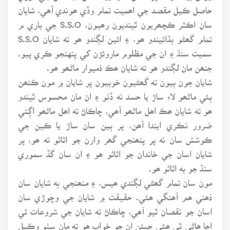
حاصل ڪيل مقصد جي اھميت تمام وڏي ھوندي آھي، شايان
سان اڪثر ڪچھريون ٿينديون رھيون، S.S.O جي باري م
تمام گھڻو ٻڌائيندو ھو، ۽ ائين لڳندو ھو ته شايان S.S.O
سميت سنڌ ۽ ان جي مظلوم ماروئڙن کي پنهنجو ڪري پيو.
جنھن مان لڳندو ھو ته شايان ھڪ ذميوار ماڻھو ھو.
شايان جون ٻيون ته گھڻيون خوبيون پر شايان ۾ مون ڪنھن
ٻئي ماڻھو لاءِ ساڙ يا حسد نه ڏٺو ۽ ان مان محسوس ٿيندو
ھو ته شايان ھڪ اھل ماڻھو آھي، ڇاڪاڻ ته اھل ماڻھو اڳتي
ضرور نڪري ايندا آھن، پر ٻين سان ساڙ يا ڪين جي
ڪوشش سان نه پر پنھنجي گھر وارن جو اثاثو ته ھو، پر
شايان اسان جي خاندان جو اثاثو ھو ۽ ان سان گڏ سموري
سنڌ جو به اثاثو ھو.
مون سان تمام گھڻي لڳندي ھيس، ۽ منھنجي به شايان سان
ذھني ھم آھنگي ھئي. حقيقت ۾ شايان جي وڇوڙي سان
اسان جو نقصان ٿيو آھي، ڇاڪاڻ ته شايان جي شروعات ئي
اڃا ھاڻي ٿي ھئي جيئن ان جو خواب ھو ته مان سٺو وڪيل