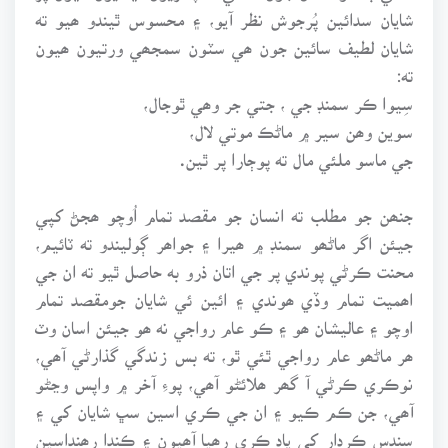
شايان سدائين پُرجوش نظر آيو، ۽ محسوس ٿيندو ھيو ته
شايان لطيف سائين جون ھي سٽون سمجھي ورتيون ھيون
ته:
سِيوا ڪر سمنڊ جي ، جتي جر وھي ٿوجال،
سوين وھن سير ۾ ماڻڪ موتي لال،
جي ماسو ملئي مال ته پوڄارا پر ٿين.
جنھن جو مطلب ته انسان جو مقصد تمام اُوچو ھجڻ کپي
جيئن اگر ماڻھو سمنڊ ۾ ھيرا ۽ جواھر ڳوليندو ته ٽائيم،
محنت ڪرڻي پوندي پر جي اتان ذرو به حاصل ٿيو ته ان جي
اھميت تمام وڏي ھوندي ۽ ائين ئي شايان جومقصد تمام
اوچو ۽ عاليشان ھو ۽ ڪو عام رواجي نه ھو جيئن اسان وٽ
ھر ماڻھو عام رواجي ٿئي ٿو، ته بس زندگي گذارڻي آھي،
نوڪري ڪرڻي آ گھر ھلائڻو آھي، پوءِ آخر ۾ واپس وڃڻو
آھي، جن ڪم ڪيو ۽ ان جي ڪري اسين سڀ شايان کي ۽
سندس ڪردار کي ياد ڪري رھيا آھيون ۽ ڪندا رھنداسين