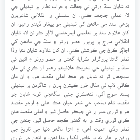
ته شايان سنڌ ڌرتي تي جھالت ۽ خراب نظام ۾ تبديلي جي
لاءِ عملي جدجھد ڪئي، ان سلسلي ۾ انقلابي شاعريون
پڙھي سنڌ جي ماڻھن کي تبديلي جو پيغام ڏيندو رھيو، ان
کان علاوه سنڌ ۾ تعليمي ايمرجنسي لاڳو ڪرائڻ لاءِ شايان
انقلابي مارچ ۾ ڀرپور حصو ورتو ۽ سنڌ جي ماڻھن کي
اجاڳر ڪرڻ جي ڪوشش ڪئي، ان کان علاوه شايان ننڍا وڏا
تمام گھڻا پروگرام ڪرايا، گھڻن ۾ حصو ورتو ۽ ائين ئي
سنڌ ۾ تبديلي جي تحريڪ ھلائيندو رھيو ان ڪري ئي مان
سمجھان ٿو ته شايان جو ھڪ اعلى مقصد ھو، ۽ ان مان
ڪافي لاڀ ٿي مثال طور ڪيترن ٻارن ۽ شاگردن ۾ تبديلي
پسند سوچ آئي، تنھڪري چئي سگھجي ٿوته شايان جو
مقصد شاھ صاحب جي شعر جيان هڪ اعلى ۽ اوچو مقصد
ھو ۽ ٿوري عمر ۾ ئي جيڪو حاصل ٿيو ۽ اعلى مقصد ھئڻ
ڪري ٿوري وقت ۾ به گھڻو ڪجھ حاصل ٿيو، جنھن جي
تمام وڏي اھميت آھي، ۽ اھڙا ماڻھو دنيا جي تاريخ جي
ورقن ۾ عام نه پر خاص لکيا ويندا آھن، ۽ انھن جي ٿوري