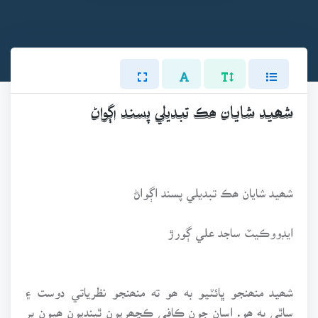
شھيد شايان ھڪ تبديلي پسند اڳواڻ
شھيد شايان ھڪ تبديلي پسند اڳواڻ
ايڊووڪيٽ ساجد علي ڳورڙ
شھيد منھنجو ڀائٽيو به ھو ته منھنجو نظرياتي دوست ۽
ساٿي به ھو. اسان جون ڪافي ڪچھريون ٿينديون ھيون پر