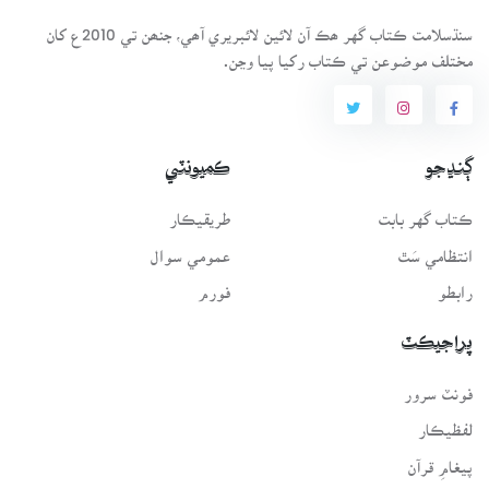
سنڌسلامت ڪتاب گهر ھڪ آن لائين لائبريري آھي، جنھن تي 2010ع کان
مختلف موضوعن تي ڪتاب رکيا پيا وڃن.
ڳنڍجو
ڪميونٽي
ڪتاب گهر بابت
طريقيڪار
انتظامي سَٿ
عمومي سوال
رابطو
فورم
پراجيڪٽ
فونٽ سرور
لفظيڪار
پيغامِ قرآن