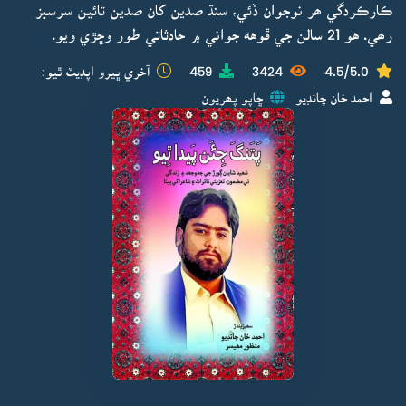
ڪارڪردگي ھر نوجوان ڏئي، سنڌ صدين کان صدين تائين سرسبز
رھي. هو 21 سالن جي ڦوهه جواني ۾ حادثاتي طور وڇڙي ويو.
4.5/5.0
3424
459
آخري ڀيرو اپڊيٽ ٿيو:
احمد خان چانڊيو
ڇاپو پھريون