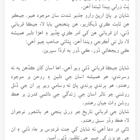
پُٽَ وَرلي پيدا ٿيندا آھن.
شايان ۾ پاڻ ارپڻ وارو جذبو شدت سان موجود ھيو، جيڪو
ھن ثابت ڪري ڏيکاريو، ھن پنھنجي بابا لاءِ جيڪا قرباني
ڏني، ان قرباني ھن کي امر ڪري ڇڏيو ۽ اھڙا دلبر ھميشه
لاءِ دل تي اُڪرجي ويندا آھن، ڀٽائي صاحب چيو آھي:
ڪي ويجھائي ڏور، ڪي ڏور به اوڏا سپرين،
شايان جيڪا قرباني ڏئي ويو آھي، اھا اسان کان ڪڏھن به نه
وسرندي، ھو ھميشه اسان جي دلين ۽ روحن ۾ موجود
رھندو، ھو ٻرندي ٻرندي پاڻ ته وسامي ويو پر ان جي ڏنل
روشني جو تاثر اسان جي زندگي جي دائمي قدرن ۾ ھڪ
روشن واٽ جيان رھندو.
شايان جي قرباني تاريخ جو ورق بنجي ھر باشعور نوجوان
لاءِ ھڪ وڏو سبق رھندو.
ڌڻي در دعا آھي ته شايان کي جنت فردوس ۾ جاءِ ڏئي ۽ ان
جي عزيزن کي صبر جي تلقين ڏئي. آمين