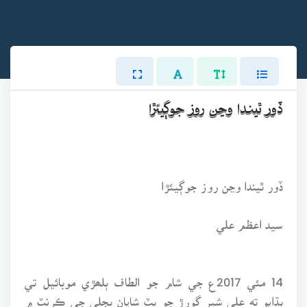
ڏور ٿيندا وڃن روز جوڳيئڙا
ڏور ٿيندا وڃن روز جوڳيئڙا
سيد اعظم علي
14 مئي 2017ع جي شام جو الطاف ٻلھڙي موبائيل تي
ٻڌايو ته علي شير ڳورڙ جو پٽ شايان بجلي جي ڪرنٽ ۾