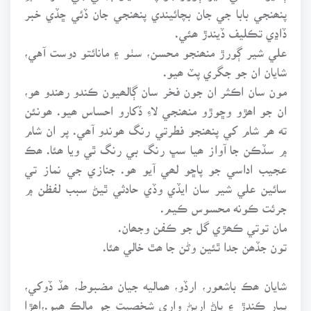
پنھنجي بابا جي جان بچائيندي پنھنجي جان ڏئي ڇڏي خبر
ڏاڍي تڪليف ڏيندڙ ھئي.
علي شير ڳورڙ منھنجو محسن، سٺو ۽ مانائتو دوست آهي،
شايان ان جو جگري پٽ ھيو.
مون سان اڪثر ان جون فخر سان ڳالھيون ڪندو رھندو ھو،
ان جو اھڙو وڇوڙو منھنجي لاءِ ڏکارو احساس ھيو. ھونئن
ته ھر شام کي پنھنجو فطرتي رنگ ھوندو آھي. پر ان شام
۾ سڏڪن جا آواز ھيا سڀ رنگ بي رنگ ٿي ويا ھئا. ھڪ
عجيب اداسي جو پاڇو لھي آيو ھو. جنازي جي نماز تي
سائين علي شير سان ايڏي وڏي حادثي ٿيڻ سبب لفظن ۾
جرئت ڪونه محسوس ڪيم.
مان توتي ڪھڙي گل جو ڪفن وجھان.
تون جڏھن جدا ٿئين وڻن جا ھٿ خالي ھئا.
شايان ھڪ باشعور، ارڏو، ھماليه جيان مضبوط، ھڏ ڏوکي،
پيار ڪندڙ ۽ پاڻ ارپڻ واري شخصيت جو مالڪ ھيو.،اھڙا