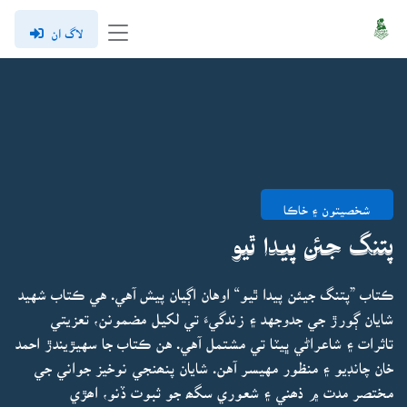
لاگ ان
شخصيتون ۽ خاڪا
پتنگ جئن پيدا ٿيو
ڪتاب ”پتنگ جيئن پيدا ٿيو“ اوهان اڳيان پيش آهي. هي ڪتاب شهيد
شايان ڳورڙ جي جدوجهد ۽ زندگيءَ تي لکيل مضمونن، تعزيتي
تاثرات ۽ شاعراڻي ڀيٽا تي مشتمل آهي. هن ڪتاب جا سهيڙيندڙ احمد
خان چانڊيو ۽ منظور مهيسر آهن. شايان پنھنجي نوخيز جواني جي
مختصر مدت ۾ ذھني ۽ شعوري سگھ جو ثبوت ڏنو، اھڙي