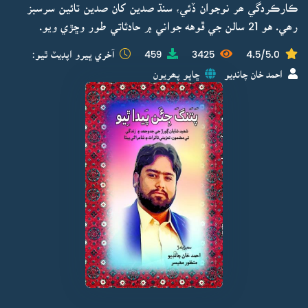
ڪارڪردگي ھر نوجوان ڏئي، سنڌ صدين کان صدين تائين سرسبز
رھي. هو 21 سالن جي ڦوهه جواني ۾ حادثاتي طور وڇڙي ويو.
4.5/5.0
3425
459
آخري ڀيرو اپڊيٽ ٿيو:
احمد خان چانڊيو
ڇاپو پھريون