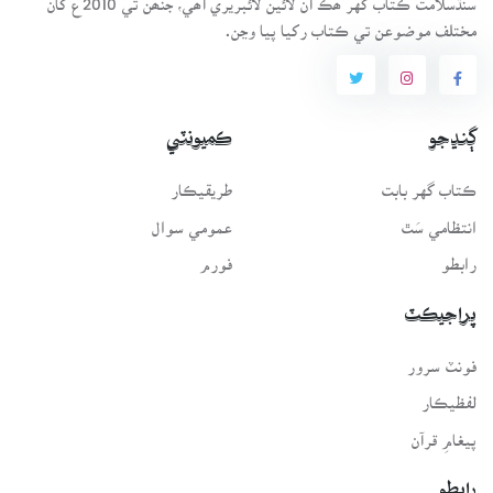
مختلف موضوعن تي ڪتاب رکيا پيا وڃن.
ڳنڍجو
ڪميونٽي
ڪتاب گهر بابت
طريقيڪار
انتظامي سَٿ
عمومي سوال
رابطو
فورم
پراجيڪٽ
فونٽ سرور
لفظيڪار
پيغامِ قرآن