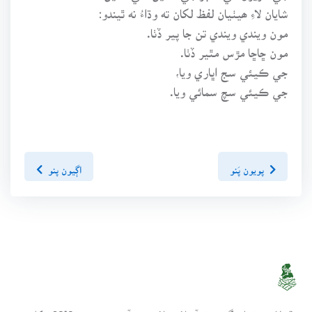
شايان لاءِ ھيٺيان لفظ لکان ته وڌاءُ نه ٿيندو:
مون ويندي ويندي تن جا پير ڏٺا.
مون ڇاڇا مڙس مٿير ڏٺا.
جي ڪيئي سج اڀاري ويا،
جي ڪيئي سچ سمائي ويا.
پويون پَنو
اڳيون پنو
سنڌسلامت ڪتاب گهر ھڪ آن لائين لائبريري آھي، جنھن تي 2010ع کان