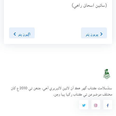
(سائين اسحاق راھي)
پويون پَنو
اڳيون پنو
سنڌسلامت ڪتاب گهر ھڪ آن لائين لائبريري آھي، جنھن تي 2010ع کان
مختلف موضوعن تي ڪتاب رکيا پيا وڃن.