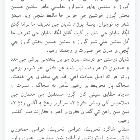
ڳورڙ ۽ سندس چاچو ناليوارو تعليمي ماھر سائين حسين
بخش ڳورڙ خوشين جي خزانن جا مالڪ بڻجي ويا، ميھڙ
شھر جا نوجوان، پڪا، پوڙھا شايان جي تعريف جا ترانا ڳائڻ
لڳا، شايان جي شان ۾ گيت ڳائڻ لڳا، شايان جي تعريف جا
گل سائين علي شير ڳورڙ ۽ سائين حسين بخش ڳورڙ جي
ڳچي ۾ ھارن جي صورت ۾ وجھندا رھيا.
شايان دوستن جو دوست، يارن جو يار پنھنجي پرائي جي مدد
۽ ھمددري لاءِ ھر وقت تيار شايد ھن ڪٿي اھو ضرور پڙھي
ورتو ھو ته اصل عبادت آھي الله جي مخلوق جي خدمت،
سجاڳ ٻار تحريڪ ۾ رھيو تڏھن به سجاڳ ، سيرت ۽
ساڃاھ مطابق سڀني کان اڳرو، مستقبل جي معمارن جي
صلاحيتن کي روشن ڪرڻ لاءِ سرگرم رھڻ ۽ اڳتي وڌڻ لاءِ
نين نين راھن تي گامزن ڪرڻ ۾ اھم ۽ ڪاراِئتا قدم کڻندو
رھيو.
سنڌي شاگرد تحريڪ، عوامي تحريڪ، عوامي جمھوري
پارٽي سنڌي اسٽوڊنٽس آرگنائيزيشن سنڌ جي رھبري وارو