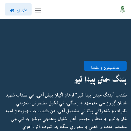
لاگ ان
شخصيتون ۽ خاڪا
پتنگ جئن پيدا ٿيو
ڪتاب ”پتنگ جيئن پيدا ٿيو“ اوهان اڳيان پيش آهي. هي ڪتاب شهيد
شايان ڳورڙ جي جدوجهد ۽ زندگيءَ تي لکيل مضمونن، تعزيتي
تاثرات ۽ شاعراڻي ڀيٽا تي مشتمل آهي. هن ڪتاب جا سهيڙيندڙ احمد
خان چانڊيو ۽ منظور مهيسر آهن. شايان پنھنجي نوخيز جواني جي
مختصر مدت ۾ ذھني ۽ شعوري سگھ جو ثبوت ڏنو، اھڙي