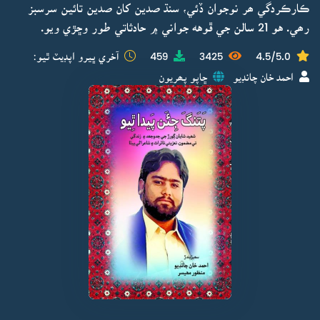
ڪارڪردگي ھر نوجوان ڏئي، سنڌ صدين کان صدين تائين سرسبز
رھي. هو 21 سالن جي ڦوهه جواني ۾ حادثاتي طور وڇڙي ويو.
4.5/5.0
3425
459
آخري ڀيرو اپڊيٽ ٿيو:
احمد خان چانڊيو
ڇاپو پھريون