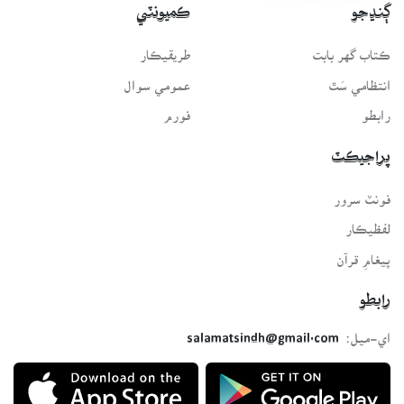
ڳنڍجو
ڪميونٽي
ڪتاب گهر بابت
طريقيڪار
انتظامي سَٿ
عمومي سوال
رابطو
فورم
پراجيڪٽ
فونٽ سرور
لفظيڪار
پيغامِ قرآن
رابطو
اي-ميل:
salamatsindh@gmail.com