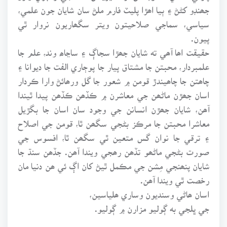
جھنڊو کڻڻ ۽ ٻيا اھڙا پليٽ فارم ملڻ سان شايان جون علمي،
سياسي، سماجي صلاحيتون ويتر سگھاريون نروار ٿي
پيون.
حقيقت اھا آھي ته شايان جھڙا سجاڳ ۽ ساڃاھ وند، علم جا
علمبردار، محبتن جا مشتاق پيار جا پوڄاري الفت جا ديوانا ۽
چاھتن جا چاھيندڙ قومن ۾ شعور جا گل ورھائڻ وارا ڪردار
اسان جھڙن ماڻھن جي معاشرن ۾ ڪڏھن ڪڏھن پيدا ٿيندا
آھن، شايان جھڙن انسانن جي وجود سان اسان جا بگڙيل
معاشرا محبتن جا مرڪز بڻجي سگھن ٿا، قومن جي اصلاح
۽ ترقي جا نوان گس متعين ٿي سگھن ٿا، افسوس جي
صورت بڻجي ماڻھو تڏھن رھجي ويندا آھن. جڏھن سنڌ جا
شايان پنھنجي مِشن جي مڪمل ٿيڻ کان اڳ ئي ھن دنيا مان
رخصت ٿي ويندا آھن.
اسان ھاڻي وسنديون وساري ھلياسين،
جي ڀلجي به ڳوليو مزارن ۾ ڳوليو.