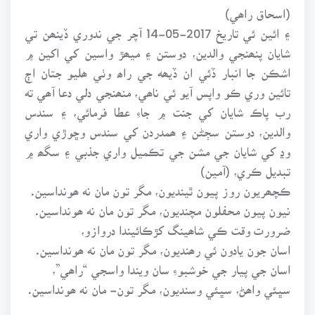
(اسحاق راھي)
۽ ائين ئي تاريخ 2017-05-14 آچر جي ندوري ڏينھن تي
شايان پنھنجي والدين، دوستن ۽ ميھڙ واسين کي اکين ۾
اشڪن جا انبار ڏئي ان ڏيھه جي راھ وٺي ھليو جتان اڄ
تائين وري ڪو واپس آيو ئي ناھي، منھنجي دلي دعا آھي ته
رب پاڪ شايان کي جنت ۾ جاءِ عطا فرمائي، ۽ سندس
والدين، دوستن سڄڻن ۽ ھمدردن کي سندس وڇوڙي واري
وڍ کي شايان جي مشن جي تڪميل واري جذبي ۽ سگھ ۾
تبديل ڪري، (آمين)
ڪچھريون روز پيون ٿينديون، مگر تون مان نه ھونداسين.
نيون پيون محفلون مچنديون، مگر تون مان نه ھونداسين.
ضرورت وقت ڪي شاھينگ کڙڪائيندا دروازو،
اسان جون يادون ئي رھنديون، مگر تون مان نه ھونداسين.
اسان جي پيار جي خوشبوءِ سان ويندا واسجي “راھي”،
سڀئي واھڻ، سڀئي وسنديون، مگر تون- مان نه ھونداسين.