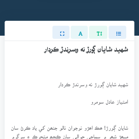
شهيد شايان ڳورڙ نه وسرندڙ ڪردار
شهيد شايان ڳورڙ نه وسرندڙ ڪردار
امتياز عادل سومرو
شايان ڳورڙ! ھڪ اھڙو نوجوان نالو جنھن کي ياد ڪرڻ سان
ميھڙ شھر ۾ سماجي حوالي سان ڪجھ متحرڪ ۽ سرگرم