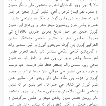
نالا ياد اچي وڃن ٿا، شايان انھن ۾ پنھنجي نالي وانگر نمايان
۽ منفرد نظر ايندڙ نوجوان آھي، شايان ڳورڙ جنھن جو جنم
ٿيو ته ھڪ ٻھراڙي واري ڳوٺ ۾ مگر هو پنهنجي ڪردار،
عمل ۽ جذبي جون روشنيون ميھڙ شھر ۾ ورھائڻ آيو، شايان
ڳورڙ جنھن جو جنم تاريخ پھرين جنوري 1996ع تي
معروف تعليمي ماھر ۽ بھترين سماجي خدمتگار سائين
الھرکيو ڳورڙ جي ڳوٺ سوجھرو ڳورڙ ۾ ٿيو، سندس والد
۽ گھرڀاتين گڏجي سڏجي سندس نالو باسط تجويز ڪيو،
اھو باسط جڏھن نوجواني جي شھر ۾ داخل ٿيو ته شايان
بنجي ويو، سندس والد جيڪو ھڪ علم دوست، ادب دوست
۽ خود سماجي ڪمن جي حوالي سان ميھڙ توڙي سوجھرو
ڳورڙ ۾ عزت جي نگاھ سان ڏٺو ويندو آھي، سائين علي
شير ڳورڙ کي شايان جي جنم کان اھو يقين ھو ته شايان
پنھنجي علمي صلاحيتن ۽ سماجي خدمتن ۾ ضرور منھنجو
نالو روشن ڪندو شايان جڏھن ميھڙ ۾ علمي سرگرمين ۽
سماجي خدمتن ۾ اڳتي نڪري آيو ته سندس والد علي شير