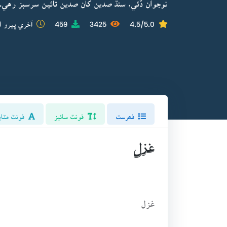
نوجوان ڏئي، سنڌ صدين کان صدين تائين سرسبز رھي. هو 21 سالن جي ڦوهه جواني ۾ حادثاتي طور وڇ
4.5/5.0
3425
459
آخري ڀيرو ا
فھرست
فونٽ سائيز
فونٽ مٽاي
غزل
غزل