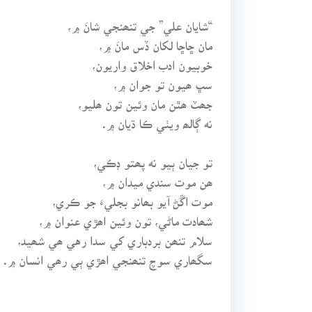
“شايان علي” جي تنھنجي شانَ ۾،
مان ڇاڇا لکان ڏس مانَ ۾،
خوبيون ادب اخلاق واريون،
سڀ ھيون تو جوان ۾،
جھٽ ھٿن مان وئين تون ھليو،
نه ڳالھ ويٺي ڪا ڌيان ۾.
تو جيان ٻيو نه پھتو ڊڪي،
ھن موت سندي ميدان ۾،
موت اڱڻ آيو بھانو بجليءَ جو ڪري،
شھادت ماڻي، تون وئين اھڙي عنوان ۾،
سلام تنھن بردباري کي سدا رهي ھي شھيد،
سگھاري سوچ تنھنجي اھڙي ٻي رھي انسان ۾.