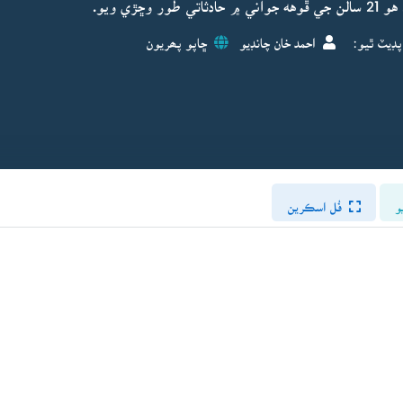
ڙي ويو.
پڊيٽ ٿيو:
احمد خان چانڊيو
ڇاپو پھريون
و
فُل اسڪرين