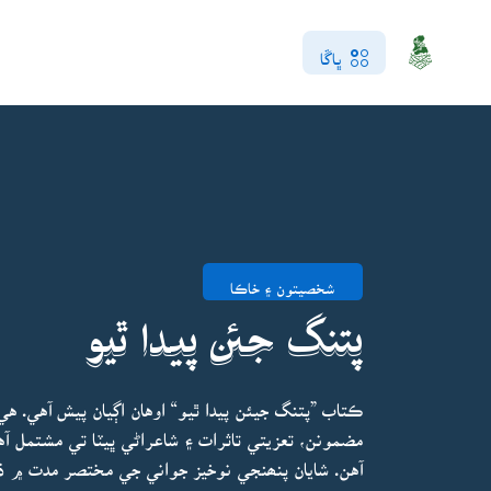
ڀاڱا
شخصيتون ۽ خاڪا
پتنگ جئن پيدا ٿيو
ڪتاب ”پتنگ جيئن پيدا ٿيو“ اوهان اڳيان پيش آهي. ه
مضمونن، تعزيتي تاثرات ۽ شاعراڻي ڀيٽا تي مشتمل آه
آهن. شايان پنھنجي نوخيز جواني جي مختصر مدت ۾ 