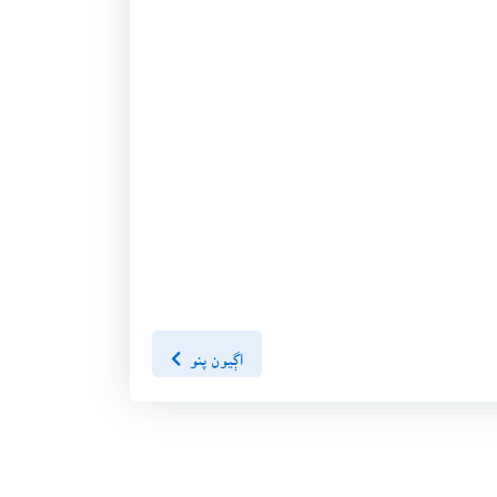
اڳيون پنو