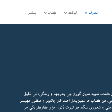
تعارف
ليکڪ
ڪِتابَ
پبلشر
ي ڪتاب شهيد شايان ڳورڙ جي جدوجهد ۽ زندگيءَ تي لکيل
ي. هن ڪتاب جا سهيڙيندڙ احمد خان چانڊيو ۽ منظور مهيسر
ذھني ۽ شعوري سگھ جو ثبوت ڏنو، اھڙي ڪارڪردگي ھر