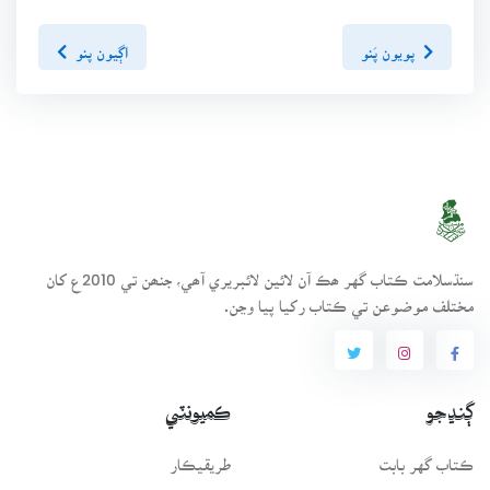
پويون پَنو
اڳيون پنو
سنڌسلامت ڪتاب گهر ھڪ آن لائين لائبريري آھي، جنھن تي 2010ع کان
مختلف موضوعن تي ڪتاب رکيا پيا وڃن.
ڳنڍجو
ڪميونٽي
ڪتاب گهر بابت
طريقيڪار