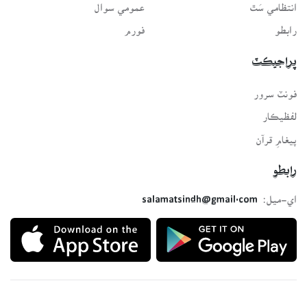
انتظامي سَٿ
عمومي سوال
رابطو
فورم
پراجيڪٽ
فونٽ سرور
لفظيڪار
پيغامِ قرآن
رابطو
اي-ميل:
salamatsindh@gmail.com