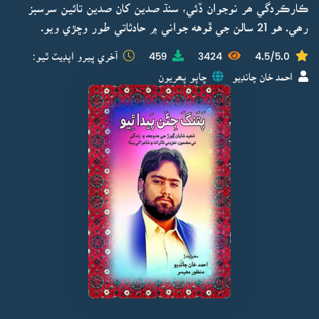
ڪارڪردگي ھر نوجوان ڏئي، سنڌ صدين کان صدين تائين سرسبز
رھي. هو 21 سالن جي ڦوهه جواني ۾ حادثاتي طور وڇڙي ويو.
4.5/5.0
3424
459
آخري ڀيرو اپڊيٽ ٿيو:
احمد خان چانڊيو
ڇاپو پھريون