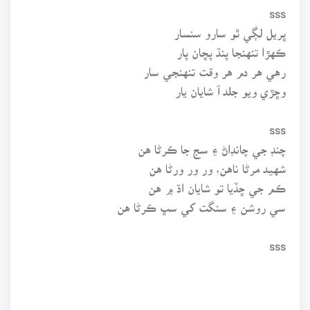
sss
ڀريل لڳي ٿو سارو سنسار
ڪهڙا تنهنجا پنڌ پڇان پار
رهي هر دم هر وقت تنهنجي سار
وڇڙي ويو جلد آ شايان يار
sss
چنڊ جي چانڊاڻ ۽ سج جا ڪرڻا هن
شهيد مرڻا ناهن، ور ور ورڻا هن
ڪم جي ڇڏيا تو شايان اڌ ۾ هن
سي روشن ۽ سنگت کي سڀ ڪرڻا هن
sss