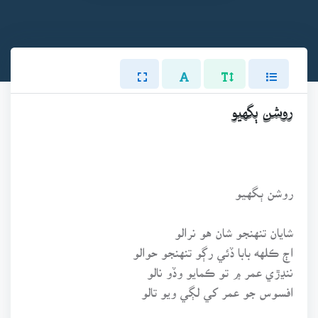
روشن ٻگهيو
روشن ٻگهيو
شايان تنهنجو شان هو نرالو
اڄ ڪلهه بابا ڏئي رڳو تنهنجو حوالو
ننڍڙي عمر ۾ تو ڪمايو وڏو نالو
افسوس جو عمر کي لڳي ويو تالو