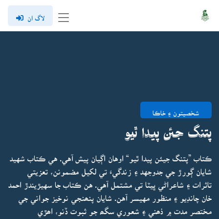
لاگ ان
شخصيتون ۽ خاڪا
پتنگ جئن پيدا ٿيو
ڪتاب ”پتنگ جيئن پيدا ٿيو“ اوهان اڳيان پيش آهي. هي ڪتاب شهيد
شايان ڳورڙ جي جدوجهد ۽ زندگيءَ تي لکيل مضمونن، تعزيتي
تاثرات ۽ شاعراڻي ڀيٽا تي مشتمل آهي. هن ڪتاب جا سهيڙيندڙ احمد
خان چانڊيو ۽ منظور مهيسر آهن. شايان پنھنجي نوخيز جواني جي
مختصر مدت ۾ ذھني ۽ شعوري سگھ جو ثبوت ڏنو، اھڙي