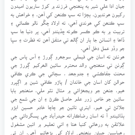
جيان ادا علي شير به پنھنجي فرزند ۾ کوڙ ساريون اميدون
رکيون ھونديون، ٻچڙا ته سڀ ڪنھن کي آھن، ۽ خواھش به
سڀ ڪنھن کي ھوندي آھي، ته اولاد چڱو نالو ڪمائي ۽
تربيت ۾ به ڪو ڪسر ڪونه ڇڏيندو آھي، پر دنيا جا سڀ
ڏاھا ۽ انسانن جا ٻار ان ڳالھ تي متفق آھن ته فطرت ۽ سڀا
جو وڏو عمل دخل آھي.
ھونئن ته اسان جي فيملي سوجھرو ڳورڙ ۽ آس پاس جي
ڳوٺن تي منھنجي والد محترم سائين الھرکيو ڳورڙ جي
محنت جفاڪشي ۽ جدوجھد ، سچائي جي ڪري ڪافي
حوالن کان اسان جي خاندان / پاڙو ڪافي شين ۾ اڳڀرو
ھيو، جنھن جو ويجھڙائي ۾ مثال نٿو ملي، منھنجو بابا
سائين جو خاص زور علم حاصل ڪرڻ ۽ ان جي شمع جي
جلائڻ تي ھيو، ايتري تائين جو چاچا خادم حسين ابڙو
ٻڌائيندو آ ته اسان رضاڪارانه حيدرآباد جي پسگردائي جي
علائقن به ورھائي کنيا ھئا ۽ اتي تعليم ۾ ائين مشغول
رھياسين جيئن پنھنجي اولاد کي پڙھائبو آھي، ان ئي