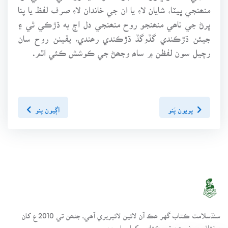
منھنجي ڀيٽا، شايان لاءِ يا ان جي خاندان لاءِ صرف لفظ يا پنا
ڀرڻ جي ناھي منھنجو روح منھنجي دل اڄ به ڌڙڪي ٿي ۽
جيئن ڌڙڪندي گڏوگڏ ڌڙڪندي رھندي، يقينن روح سان
رچيل سون لفظن ۾ ساھ وجھڻ جي ڪوشش ڪئي اٿم.
پويون پَنو
اڳيون پنو
سنڌسلامت ڪتاب گهر ھڪ آن لائين لائبريري آھي، جنھن تي 2010ع کان
مختلف موضوعن تي ڪتاب رکيا پيا وڃن.