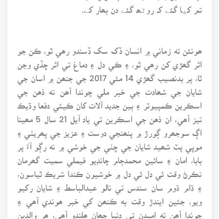
تم کیا گئے کہ روٹھ گئے دن بھار کے۔
ھونئن ته زماني ۾ انسان ڏک سک ڏسندو رھي ٿو، ڪن جو
اثر گھڙي کن رھي ٿو، ۽ ڪي دل ۽ دماغ تي اثر ڇڏي وڃن
ٿا، پر بدنصيب گھڙي 14 مئي 2017 جي جنھن ۾ اسان جي
شايان جي شھادت جي خبر ملي چوندا آھن ته ذھن جي
اسڪرين ڪمپيوٽر ۽ ٻين جديد آلات کان ڪيئي دفعا وڌيڪ
تيز آھي، ان ذھن جي اسڪرين تي ياد آيل 21 سال 5 مھينا
اڳ سوجھرو ڳورڙ ۾ پنھنجي دوست ۽ عزيز جي پھريٺي ۽
موڀي پٽ شھيد شايان جي ڇٺي جي خوشي ۾ نه رڳو آءٌ پر
بابا، امان ۽ سائين محمدڄام چانڊيو فيملي سميت گھرمان
نڪرڻ وقت ئي دل ئي دل ۾ خوشيون ڪندا شريڪ ٿياسون،
۽ ڌام ڌوم سان سندس تي نالو عبدالباسط ۽ شايان رکيو
ويو، جئين ايندڙ وقت به ڪنھن کي خبر ھوندي آھي ۽
چوندا آھن ته اميدن تي دنيا جھان ھلندو آھي، ھر والدين