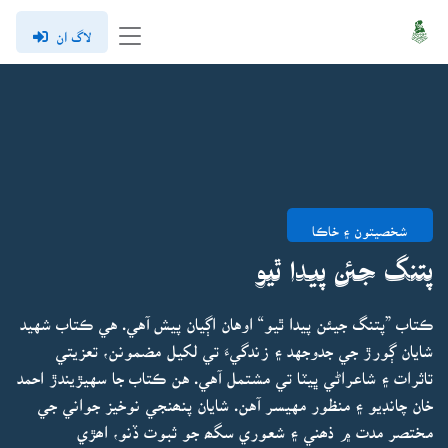
لاگ ان
شخصيتون ۽ خاڪا
پتنگ جئن پيدا ٿيو
ڪتاب ”پتنگ جيئن پيدا ٿيو“ اوهان اڳيان پيش آهي. هي ڪتاب شهيد
شايان ڳورڙ جي جدوجهد ۽ زندگيءَ تي لکيل مضمونن، تعزيتي
تاثرات ۽ شاعراڻي ڀيٽا تي مشتمل آهي. هن ڪتاب جا سهيڙيندڙ احمد
خان چانڊيو ۽ منظور مهيسر آهن. شايان پنھنجي نوخيز جواني جي
مختصر مدت ۾ ذھني ۽ شعوري سگھ جو ثبوت ڏنو، اھڙي