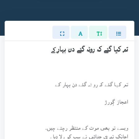
تم کیا گئے کہ روٹہ گئے دن بہار کے
تم کیا گئے کہ روٹہ گئے دن بہار کے
اعجاز ڳورڙ
ویسے تو بھی موت کے منتظر رہتے ہیں۔
اچانک تیری جدائی نے سب کو رلا دیا ۔