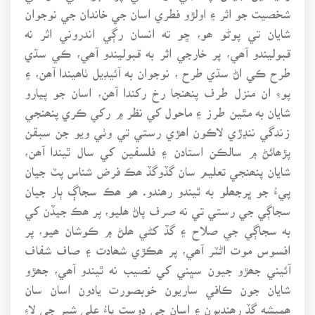
شخصيت جو اثر ۽ اولڙو فطري اسان جي خاندان جي نوجوان
شايان تي پوڻو ھو، ڇو ته انسان رڳي اندروني اثر نه
قبوليندو آھي، پر خارجي اثر به قبوليندو آھي، ڪي سڌي
طرح ڪي اڻ سڌي طرح ، نوجوان به آئيڊيل ٺاھيندا آھن، ۽
پوءِ ان منزل طرف پنھنجا رخ رکندا آھن، اسان جو پيارو
شايان به مٿين طرز ۽ ماحول کي نظر ۾ رکي ڪري پنھنجي
زندگي ننڍڙي لاڪون اھڙي رستي تي وٺي ويو جن سبقن
پڙھائڻ ۾ سالڪن استادن ۽ فلسفين کي سال ٿيندا آھن،
شايان پنھنجي تعليم سان گڏوگڏ ھڪ فرض شناس پٽ جيان
پيءُ جو ڀرجھلو به ٿيندو رھندو. ھو ھڪ سجاڳ ٻار جيان
سجاڳي جي رستي تي نه صرف پاڻ ھليو، پر ھڪ جيڏن کي
به سجاڳي جي صلاح ۽ گڏ کڻي ھلڻ ۾ ڪوشان ھيو، پر
افسوس موت اڻٽر آھي، پر ھڪڙي شھادت ۽ صاف شفاف
آئيني جھڙو جيون سڀني کي نصيب نه ٿيندو آھي، جھڙو
شايان جون ڪافي ساريون خوبصورت يادون اسان سان
ھميشه گڏ رھنديون ۽ اسان جي دوست ڀاءُ علي شير جي لاءِ