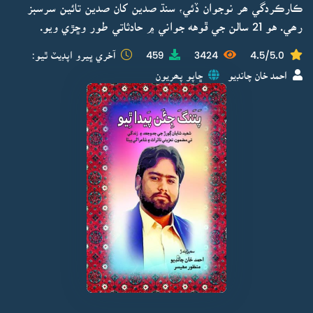
ڪارڪردگي ھر نوجوان ڏئي، سنڌ صدين کان صدين تائين سرسبز
رھي. هو 21 سالن جي ڦوهه جواني ۾ حادثاتي طور وڇڙي ويو.
4.5/5.0
3424
459
آخري ڀيرو اپڊيٽ ٿيو:
احمد خان چانڊيو
ڇاپو پھريون