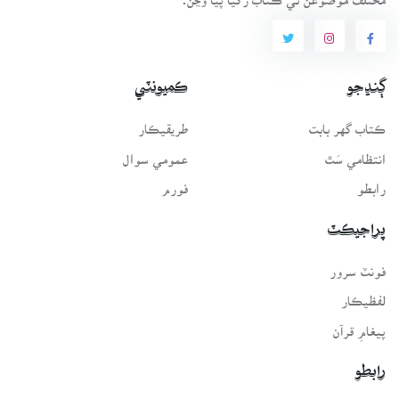
ڳنڍجو
ڪميونٽي
ڪتاب گهر بابت
طريقيڪار
انتظامي سَٿ
عمومي سوال
رابطو
فورم
پراجيڪٽ
فونٽ سرور
لفظيڪار
پيغامِ قرآن
رابطو