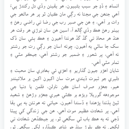
اتساھ ۽ ڏڍ جو سبب بڻبيون، ھو يقينن وڏي دل رکندڙ پيءُ
آھي جنھن جي مڃتا نه رڳي مان ڪيان ٿو پر ھر ماڻھو جي
وات ۾ آھي، ۽ ھن جي صبر رب جي رضا تي راضي رھڻ ۽
بيٺو رھڻ ھڪ وڏي ڳالھ آ، اسين ھن سان توڙي ھر وقت ھر
ھنڌ ھر محاذ تي گڏ گڏ ھوندا آھيون ۽ ھڪ ٻئي سان ڏک
سک جا ساٿي به آھيون، ڇوته اسان جو رڳي رت جو رشتو
نه آھي، پر شعور ۽ ضمير جو رشتو آھي، جيڪو مٿي ۽
تمام مٿي آھي.
شايان اھڙو جيون گذاريو ۽ اھڙي ئي بھادري سان محبت ۽
دليري جو ثبوت ڏيندي موت سان اکيون اکين ۾ ملائيندو
ھيو، جھڙو صرف اسان ڪن ناولن، فلمن يا دنيا جي
موجودهه گوريلا ويڙھ ۾ ڪٿي ھيري جھڙو وڙھڻ ۽ شھيد
ٿيڻ ٻڌندا پڙھندا ۽ ڏسندا آھيون، حياتي ته ھونئن به بي بقا
آھي، پر شھادت عظيم موت آھي، ھن جي زندگي کي ڀيٽا
ڏجي ته به ھڪ باب ٿي سگھي ٿو، پر جيڪڏھن شھادت تي
لکجي ته ڪو ڀلوڙ سنڌ جو شاعر ڪيڏارو لکي سگھي ٿو،