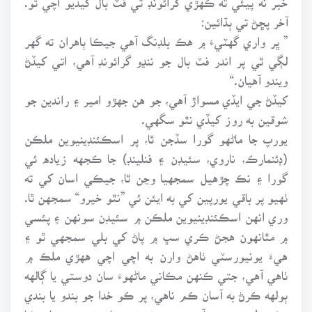
آخر پڇڻ تي ٻڌائين:
” ڀر واري گهٽيءَ ۾ هڪ بلڊنگ آهي جيڪا ٻاهران ته گهر
لڳي ٿي پر اندر فٽ بال جو ننڍو گرائونڊ آهي، اتي کيڏڻ
ويندو آهيان.“
کيڏڻ جي ايڏي مسواڙ آهي، جو هن جهڙو امير ۽ راندين جو
شوقين به روز کيڏي نٿو سگهي.
يورپ جا ماڻهو گورا سڏجن ٿا، پر اسڪئنڊينيوين ملڪن
(ڊئنمارڪ، ناروي، سئيڊن ۽ فنلينڊ) جا ڪجهه زياده ئي
گورا ۽ نڪ چڙهيل سمجهيا وڃن ٿا، جيڪي اسان کي ته
ٺهيو پر باقي يورپين کي به ايئن ئي ”نٿو خيرو“ سمجهن ٿا.
وري انهن اسڪئنڊينيوين ملڪن ۾ سئيڊن سونهن ۽ پئسي
۾ مٿانهون هجڻ ڪري سڀ ۾ پاڻ کي بلي سمجهي ٿو ۽
هيءَ يونيورسٽي ٺاهڻ وارن به اچي اچي ههڙي ملڪ ۾
ٺاهي آهي، جتي ڪنهن مڪاني ماڻهوءَ سان دوستي يا ڳالهه
ٻولهه ڪرڻ به آسان ڪم ناهي، پر ڪو خدا جو بندو يا بندي
سٺي طبيعت جي آهي ته به ضروري ناهي ته هن سان ڪا