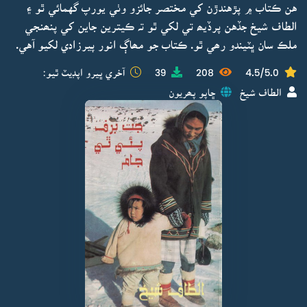
هن ڪتاب ۾ پڙهندڙن کي مختصر جائزو وٺي يورپ گهمائي ٿو ۽
الطاف شيخ جڏهن پرڏيھ تي لکي ٿو تہ ڪيترين جاين کي پنھنجي
ملڪ سان ڀٽيندو رھي ٿو. ڪتاب جو مھاڳ انور پيرزادي لکيو آهي.
4.5/5.0
208
39
آخري ڀيرو اپڊيٽ ٿيو:
الطاف شيخ
ڇاپو پھريون