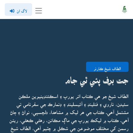
لاگ ان
الطاف شيخ ڪارنر
جت برف پئي ٿي جام
الطاف شيخ جو ھي ڪتاب اتر يورپ ۽ اسڪئنڊينيوين ملڪن
سئيڊن، ناروي ۽ فنلينڊ ۽ آئيسلينڊ ۽ ڊنمارڪ جي سفرنامي تي
مشتمل آھي. ڪتاب جي ھر ليک ۾ مشاھدا، دلچسپي، نواڻ ۽ ڄاڻ
آھي. ڪتاب ۾ ليکڪ يورپ جي ماڳ مڪانن، رهڻي ڪھڻي، ريتن
رسمن کي مختلف موضوعن جي شڪل ۾ چٽيو آهي، الطاف شيخ