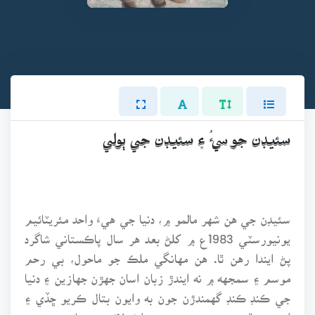
سئيڊن جو سيءُ ۽ سئيڊن جي ٻولي
سئيڊن جي هن شهر مالمو ۾، دنيا جي هيءَ واحد مئريٽائيم
يونيورسٽي 1983ع ۾ کلڻ بعد هر سال پاڪستاني شاگرد
پڻ ايندا رهن ٿا. هن مهانگي ملڪ جو ماحول، بي رحم
موسم ۽ سمجهه ۾ نه ايندڙ زبان اسان جهڙن جهازين ۽ دنيا
جي ڪنڊ ڪنڊ گهمندڙن جون به وايون بتال ڪريو ڇڏي ۽
اهڙن هنڌن تي پهچي عجيب اڪيلائي ۽ مايوسيءَ جو