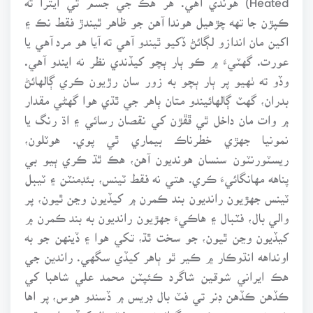
ڪپڙن جا تهه چڙهيل هوندا آهن جو ظاهر ٿيندڙ فقط نڪ ۽
اکين مان اندازو لڳائڻ ڏکيو ٿيندو آهي ته آيا هو مرد آهي يا
عورت. گهٽيءَ ۾ ڪو ٻار ٻچو کيڏندي نظر نه ايندو آهي.
وڏو ته ٺهيو پر ٻار ٻچو به زور سان رڙيون ڪري ڳالهائڻ
بدران، گهٽ ڳالهائيندو متان ٻاهر جي ٿڌي هوا گهڻي مقدار
۾ وات مان داخل ٿي ڦڦڙن کي نقصان رسائي ۽ اڌ رنگ يا
نمونيا جهڙي خطرناڪ بيماري ٿي پوي. هوٽلون،
ريسٽورنٽون سنسان هونديون آهن، هڪ ٿڌ ڪري ٻيو بي
پناهه مهانگائيءَ ڪري. هتي نه فقط ٽينس، بئڊمنٽن ۽ ٽيبل
ٽينس جهڙيون رانديون بند ڪمرن ۾ کيڏيون وڃن ٿيون، پر
والي بال، فٽبال ۽ هاڪيءَ جهڙيون رانديون به بند ڪمرن ۾
کيڏيون وڃن ٿيون، جو سخت ٿڌ، تکي هوا ۽ ڏينهن جو به
اونداهه انڌوڪار ۾ ڪير ٿو ٻاهر کيڏي سگهي. راندين جي
هڪ ايراني شوقين شاگرد ڪئپٽن محمد علي شاهبا کي
ڪڏهن ڪڏهن ڊنر تي فٽ بال ڊريس ۾ ڏسندو هوس، پر اها
خبر نه پيئي ته ڪهڙي گرائونڊ تي فٽ بال کيڏيو اچي ٿو.