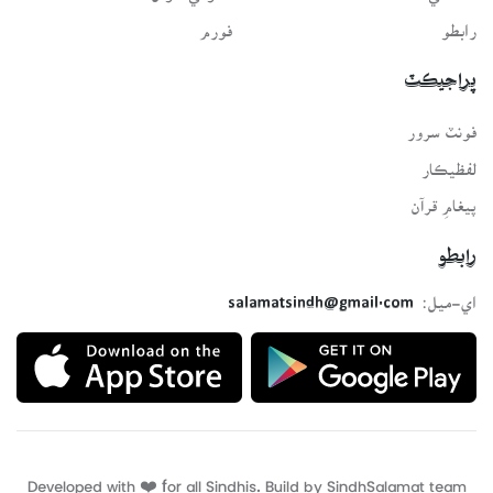
رابطو
فورم
پراجيڪٽ
فونٽ سرور
لفظيڪار
پيغامِ قرآن
رابطو
اي-ميل:
salamatsindh@gmail.com
Developed with ❤️ for all Sindhis. Build by
SindhSalamat
team