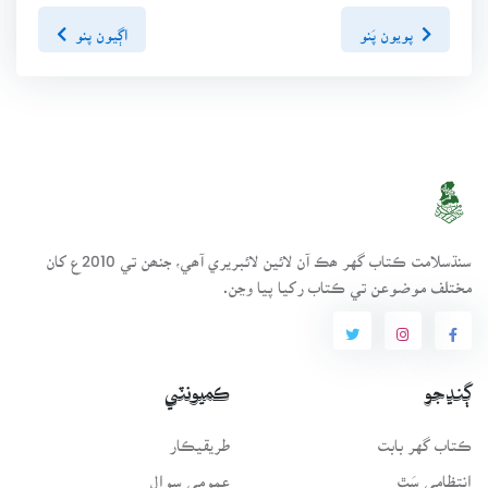
پويون پَنو
اڳيون پنو
سنڌسلامت ڪتاب گهر ھڪ آن لائين لائبريري آھي، جنھن تي 2010ع کان
مختلف موضوعن تي ڪتاب رکيا پيا وڃن.
ڳنڍجو
ڪميونٽي
ڪتاب گهر بابت
طريقيڪار
انتظامي سَٿ
عمومي سوال