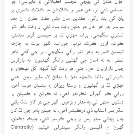
احساس ٿئي ٿو. هن عمر ۾ ڪلاڪن جا ڪلاڪ ڪمري ۾
پاڻ کي بند رکي، ڪتابن سان مٿي ڪٽ ڪرڻ، ان بعد
موسم جو اهو حال جو جنهن وقت موڊ ٿئي ان وقت ٻاهر نٿو
نڪري سگهجي، برف جهڙي ٿڌ ۾ جيسين گرم سئيٽر،
ڪوٽ، اوور ڪوٽ، ٽوپ، جوراب، ٿلهو بوٽ نه چاڙهه
تيسين قدم به ٻاهر نٿو رکي سگهجي. پر جي کڻي ٻاهر
نڪر، ته نه اسان جي گهٽين وانگر گهٽيون، نه بازارين
جيان بازاريون آهن، جتي هر وقت گپا گيهه، کل ٽهڪڙو ۽
ڪيترائي واندا ڪجهه ٻڌڻ يا ٻڌائڻ لاءِ مليو وڃن. هتي
ههڙي ٿڌ ۾ گهٽيون ۽ رستا ويران ۽ سنسان هوندا آهن،
ورلي ڪو گهران نڪرندو آهي، ته ڪوٽن ۽ ڪمبلن ۾
ڍڪيل، منهن تي به مفلر ويڙهيل، گهر جي در کان سَٽَ پائي
سڌو بس اسٽاپ ڏي ڌوڪيندو آهي، ته جيئن ٻاهر جي ٿڌ کان
جان بچائي سڌو بس ۾ وڃي ڪوسو ٿئي، جيڪا دڪانن،
گهرن ۽ آفيسن وانگر سينٽرلي هيٽيڊ (Centrally
Heated) هوندي آهي. هر هڪ جي جسم تي ايترا ته