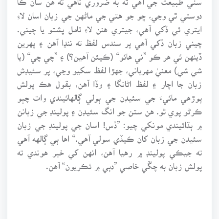
دوستي ٿي وڃي، ڇو جو هتي جي ماڻهن جي زبان اسان لاءِ
ايتري ئي ڏکي آهي، جيتري هنن لاءِ تامل پشتو يا چيني.
چيني زبان ڏکي آهي پر سندس لفظ ته ننڍا آهن ۽ پهرين
ڏينهن ئي هر ڪو ”ني هائو“ (ڪيئن آهين؟) ۽ ”چي چي“ (يا
شي شي) معنيٰ مهرباني، جهڙا لفظ سکيو وڃي، پر سئيڊش
زبان جا اچار ۽ لفظ اڻانگا ۽ وڏا آهن، بقول هڪ پولش
پوڙهي مائيءَ جي سئيڊن جي ٻولي ڳالهائيندي وات چٻو
ڪرڻو پوي ٿو. هن ستن جو انگ سئيڊن ۽ پولينڊ جي زبانن
۾ ٻڌائيندي مونکي چيو: ”ڏس! اسان جي پولينڊ جي زبان
سئيڊن جي زبان کان ڪيڏي سولي آهي.“ اها ٻي ڳالهه آهي
ته جيڪي پولينڊ ۾ رهيا آهن، انهن کي خبر هوندي ته
پولش زبان به چڱي خاصي ”دٻي ۾ ٺڪريون“ آهن.