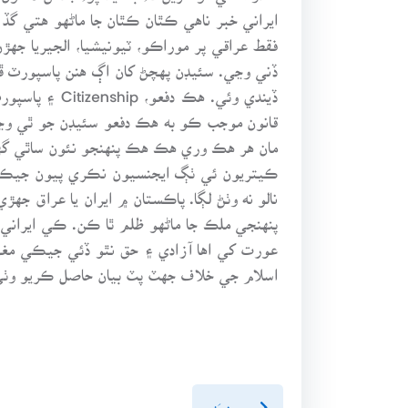
ايراني خبر ناهي ڪٿان ڪٿان جا ماڻهو هتي گڏ 
فقط عراقي پر موراڪو، ٽيونيشيا، الجيريا جه
ڏني وڃي. سئيڊن پهچڻ کان اڳ هنن پاسپورٽ 
ڏيندي وئي. ه
قانون موجب ڪو به هڪ دفعو سئيڊن جو ٿي وڃي 
مان هر هڪ وري هڪ هڪ پنهنجو نئون ساٿي گهر
ڪيتريون ئي ٺڳ ايجنسيون نڪري پيون جيڪي پ
نالو نه وٺڻ لڳا. پاڪستان ۾ ايران يا عراق جه
پنهنجي ملڪ جا ماڻهو ظلم ٿا ڪن. ڪي ايران
عورت کي اها آزادي ۽ حق نٿو ڏئي جيڪي مغرب
اسلام جي خلاف جهٽ پٽ بيان حاصل ڪريو وٺي
پويون پَنو