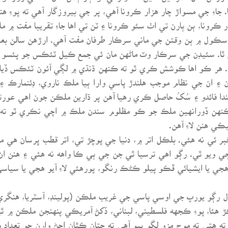
 جاءِ جي مسواڙ چار هزار ڪرونا آهي، پر جي بيروزگار آهي ته پوءِ هنن
 ڪرونا، ٻن ٻارن تي اٺ سئو ڪرونا ۽ ٽن تي اها جاءِ تقريبا مفت ۾ م
۽ اسڪول ۾ ٻن وقتن جي ماني سرڪار طرفان مفت آهي. ارڙهن سالن 
لن ٿا. سئيڊن جي سرڪار وٽ ماڻهن مان ئي جمع ڪيل ٽئڪس جو پئسو جا
هر ڪو اها ڪوشش ڪري ٿو ته ڪنهن ڌنڌي ۾ لڳي آئون ٽئڪس ڏيان. 
۽ ان جي نظام موجب هلندڙ پاسي وارا ٻيا ملڪ ناروي، ڊئنمارڪ ۽ 
دا فائدو ۽ سُکُ حاصل ڪري رهيا آهن پر ڌارين ملڪن جون اهي عور
ه. ڪنهن ڏورانهين ملڪ جو ڪو مظلوم سندن ملڪ ۾ اچي نڪري ٿو ته
ڪي هنن لاءِ آهن.
 ئي نه هئي. بلڪل اتر ۾، دنيا جي پوڇڙ تي، اتر قطب ڀرسان هي م
 ويو ٿي. رڳو اهي ترسيا ٿي جن جي ٻي ڪا واهه نه هئي ۽ هنن ا
هجي يا ايشيائي ڦڪو پيلو ڪڻڪ رنگو، پورهئي لاءِ آيو هجي يا سيا
 سال رڳو يورپ جي اوسي پاسي جي غريب ملڪن (پولينڊ، آسٽريا، هنگري،
هئا، پوءِ ڪجهه فلسطيني، لبناني، ڏکڻ آمريڪي پنهنجن ملڪن ۾ ٿ
ون ته هتي ته موج مزو لڳو پيو آهي ته جتان ڪٿان اچڻ وارن جو تعداد