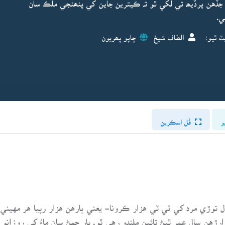
جڏهن پرڏيھ تي لکي ٿو تہ ڪيترين جاين کي پنھنجي ملڪ سان
هي.
ٽ ٿيو:
الطاف شيخ
ڇاپو پھريون
و
فُل اسڪرين
وڙي مرد کي ٽي ٽي هزار ڪرونا- يعني ٻارهن هزار رپيا هر مهيني ڏ
ڙهن سال عمر ٿيڻ تائين ملندو رهي ٿو. ٻار ڄمڻ سان ماءُ کي روزانو 