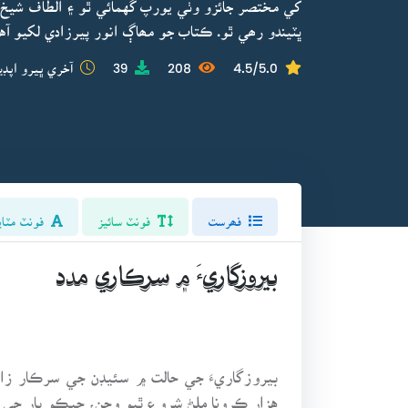
کي مختصر جائزو وٺي يورپ گهمائي ٿو ۽ الطاف شيخ 
ڀٽيندو رھي ٿو. ڪتاب جو مھاڳ انور پيرزادي لکيو آ
4.5/5.0
208
39
آخري ڀيرو اپڊي
فھرست
فونٽ سائيز
فونٽ مٽاي
بيروزگاريءَ ۾ سرڪاري مدد
بيروزگاريءَ جي حالت ۾ سئيڊن جي سرڪار زال ت
هزار ڪرونا ملڻ شروع ٿيو وڃن، جيڪو ٻار جي ار