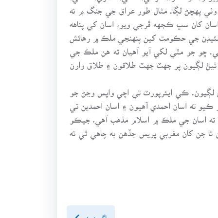
و وٺي پهچڻ لڳا. مثال طور عراق جي جنگ ۾ نه
اسان کان سڀ ڪجهه ڦرجي ويو، اسان کي پناهه
 سئيڊن جي حڪومت کين پنهنجي ملڪ ۾ رهائش
ن شادين ذريعي. ڇو جو مٿي لکي آيو آهيان ته هن ملڪ جي
 ٿيڻ لڳيون پر جهٽ جهٽ طلاقون ۽ طلاق وارن
 لڳيون. ڪي ايئرپورٽ تي اچي واپس وڃڻ جو
ر ڪيو ته اسان احمدي آهيون ۽ اسان احمدين تي
 ته اسان جي ملڪ ۾ اسلام مذهب آهي، جيڪو
ٿا جن کان مغربي پريس جڏهن به چاهي ٿي ته
اڳيون پنو