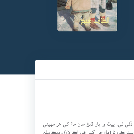
ئي ٿي. پيٽ ۾ ٻار ٿيڻ سان ماءُ کي هر مهيني
سٺ ڪرونا (ماءُ جي کير خوراڪ لاءِ) وڌيڪ ملن