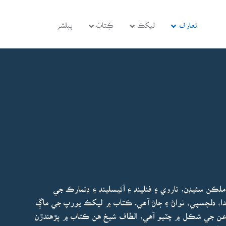
تعارف
ليکڪ
ڪِتابَ
پبلشر
ڪن سئيڊن، ناروي ۽ فنلينڊ ۽ آئيسلينڊ ۽ ڊنمارڪ جي
ا، دلچسپي، نواڻ ۽ ڄاڻ آھي. ڪتاب ۾ ليکڪ يورپ جي ماڳ
ن جي شڪل ۾ چٽيو آهي، الطاف شيخ هن ڪتاب ۾ پڙهندڙن