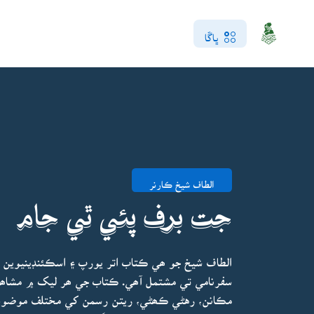
ڀاڱا
الطاف شيخ ڪارنر
جت برف پئي ٿي جام
الطاف شيخ جو ھي ڪتاب اتر يورپ ۽ اسڪئنڊينيوين مل
سفرنامي تي مشتمل آھي. ڪتاب جي ھر ليک ۾ مشاھد
مڪانن، رهڻي ڪھڻي، ريتن رسمن کي مختلف موضوع