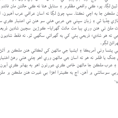
ٿيڻ لڳا. پوءِ ڪي واقعي مظلوم ۽ ستايل هئا ته ڪي حالتن مان فائد
ڙن ملڪن جا به اچي نڪتا. سڀ چوڻ لڳا ته اسان عراقي عرب آهيون، 
ڦاڙي ڇڏيا ٿي ۽ زبان سڀني جي عربي هئي سو هنن تي اعتبار ڪري
ڪ دفعو، Citizenship ۽ پاسپورٽ ملڻ تي هنن وري ٻيا مٽ مائٽ گهرايا- ڪوڙين سچي
ته هو شاديءَ ذريعي ٻئي کي به گهرائي سگهي ٿو. نه فقط شاديون
ائڻ لڳو.
ئسا وٺي آمريڪا ۽ ايشيا جي ماڻهن کي لڪائي هنن ملڪن ۾ آڻڻ
ڙي جنگ يا ظلم نه هو ته اسان جي ماڻهن وري اهو چئي هتي رهڻ اختيا
ي ۽ عرب ملڪن جا ماڻهن خاص ڪري عورتون اهو به بهانو ڪري آيون
ي سوسائٽي ۾ آهن. اڄ به ڪيترا اهڙا بي غيرت هنن ملڪن ۾ ملن 
.