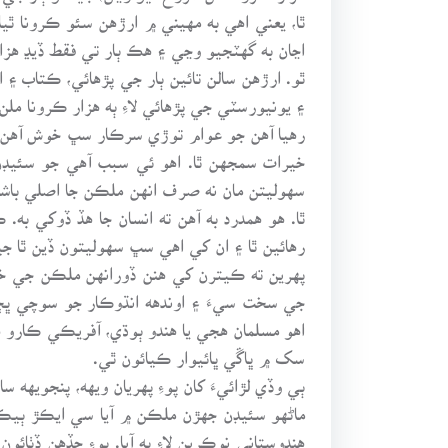
ٿا، يعني اهي به مهيني ۾ ارڙهن سئو ڪرونا ٿيا.
اڃان به گهٽجيو وڃي ۽ هڪ ٻار تي فقط ڏيڍ هزار
ٿو. ارڙهن سالن تائين ٻار جي پڙهائي، ڪتاب 
۽ يونيورسٽي جي پڙهائي لاءِ ٻه هزار ڪرونا م
رهيا آهن جو عوام توڙي سرڪار سڀ خوش آهن. 
خيرات سمجهن ٿا. اهو ئي سبب آهي جو سئيڊن 
سهوليتن مان نه صرف انهن ملڪن جا اصلي باشن
ٿا. هو همدرد به آهن ته انسان جا هڏ ڏوکي ب
رهائين ٿا ۽ ان کي اهي سڀ سهوليتون ڏين ٿا جي
پهرين ته ڪيترن کي هنن ڏورانهن ملڪن جي خبر
جي سخت سيءَ ۽ اوندهه انڌوڪار جو سوچي ڀڄي
اهو مسلمان هجي يا هندو ٻوڌي، آفريڪي ڪارو 
سک ۾ ڀاڱي ڀائيوار ڪيائون ٿي.
ٻي وڏي لڙائيءَ کان پوءِ پهريان ويهه، پنجويهه
ماڻهو سئيڊن جهڙن ملڪن ۾ آيا سي ايڪڙ ٻيڪڙ 
هندوستاني نوڪرين لاءِ به آيا. پوءِ جڏهن ڏٺائ