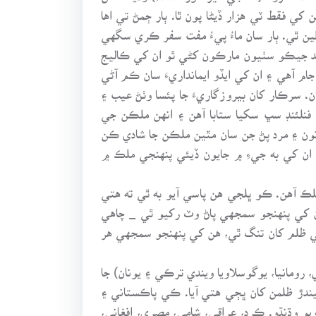
 کي فقط ٽي هزار ڏيڻا پون ٿا. ٻار ڄمڻ تي اها
لين ٿي. ٻار سان ماءُ پيءُ مفت سفر ڪري سگهي
بعد جيڪو سٺيون مارڪون کڻي ٿو ان کي ڪاليج
م آهي ۽ ان کي ايڏو ايمانداريءَ سان ڪم آڻي
سرڪار کان بيروزگاريءَ جا پئسا وٺڻ عيب ۽
فنلئنڊ سڀ سکيا ستابا آهن ۽ انهن ملڪن جي
تون ۽ مرد پڻ جن سان مٿين ملڪن جا شادي ڪن
 ان کي به جيءِ ۾ جايون ڏيئي پنهنجي ملڪ ۾
لڪ آهن. ڪو ڀلجي هن پاسي آيو به ٿي ته هتي
ن کي پنهنجو سمجهي پاڻ وٽ رکيو ٿي _ چاهي
سي ظلم کان تنگ ٿي، هن کي پنهنجو سمجهي هر
 رومانيا، يوگوسلاويا ويندي ترڪي ۽ يونان) جا
يندڙ ظلمن کان ڀڄي هتي آيا. ڪي پاڪستاني ۽
 ويو وڌنڌو. ڪرد، عراقي، شامي، مصري، افغاني،