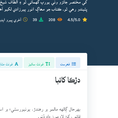
کي مختصر جائزو وٺي يورپ گهمائي ٿو ۽ الطاف شيخ 
ڀٽيندو رھي ٿو. ڪتاب جو مھاڳ انور پيرزادي لکيو آ
4.5/5.0
208
39
آخري ڀيرو اپڊي
فھرست
فونٽ سائيز
فونٽ مٽاي
دڙڪا کائبا
بهرحال ڳالهه مالمو ۾ رهندڙ، يونيورسٽيءَ ۾
قائم رکڻ لاءِ مون داد ڏنو.