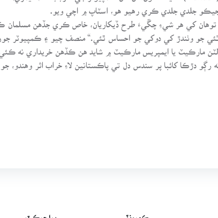
يڪو جلدي جلدي ڪري رهيو هو، اسٽاپ ۾ اچي ويو.
اڳ توهان کي هر شيءِ چڱيءَ طرح ڏيکاريان، خاص ڪري جڏهن مسلمان 
 ٿئي جو وٺندڙ کي دوکي جو احساس ٿئي.“ منصف چيو ۽ ڪمپيوٽر جو
بولٽن مارڪيٽ يا ايمپريس مارڪيٽ ۾ شايد هن ڪڏهن خريداري نه ڪئي 
نه رڳو دڙڪا کائبا پر سندس دل تي پاڪستانين لاءِ خراب اثر وهندو، ج