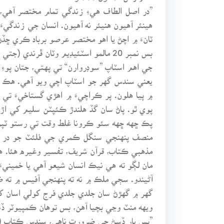
”در اصل الطاف هيءِ زندگي تمام مختصر آهي،“ 
هينئر آهيون هنيئر نه آهيون. انسان جي زندگيءَ
ٽانءَ ۾ اچڻ يا اهو مختصر عرصو برباد ڪري ڇڏڻ
بس نمبر 20 مالمو اسٽئيڊيم وٽان ڦر
جي اهم اسٽاپ ”سوڊروارن“ تي پهتي، جتان پوء
يعني سندس گهر جو اسٽاپ اچي ويو آهي. هڪ ٻ
۾ پيا هلون. پر ڪراچيءَ ۾ اهڙي گستاخيءَ تي 
پوي ٿو. پاڻ سان گڏ هلندڙ ڪئپٽن سليم کي اڙد
پڪ ڇهه ڇهه سئو ڪرونا غلط وقت تي رستو ٽپڻ ج
منصف پنهنجي سنگل ڪمري جي فلئٽ جو در کو
مذهبي ڪتاب، قرآن شريف، تفسير وغيره هئا. ه
مان لڳو ته هي نيڪ انسان شيعو آهي يا خمينيء
آڻيندو. سڄي ملڪ ۾ نه ته پنهنجي آفيس ۾ ته 
گهر ۾ گهڙڻ سان جلدي جلدي فرج کولي اسان ک
ويهه منٽ وڃي بچيا آهن، بس توهان ڪمپيوٽر ڏس
”بس يار ڏسڻ جي ضرورت ناهي، سندس ڪتاب ( Manual) ڪڍ ته هلون. ان مان ڪمپيوٽر جي هارڊ ڊسڪ، ميمري، RAM وغيره جي خبر پئجي ويند