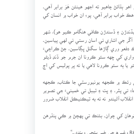
ٻڌائڻ چاهيو ته اجهو هينئن هَوَ برابر آهي.
 هڪ خواب برابر آهي، پوءِ ان خواب ۾ انسان کي
 ۽ کيڏندڙن ۽ ڏسندڙن ڪافي هنگامو ڪيو هو)، شهر
آڱر جي اشاري تي اسان رستي تي لهي پياسين.
 دفعو وري ڳاڙها سگنل ڀڳاسين، ڄڻ ڪراچيءَ
 واري کي ڇهه سئو ڪرونا ان جرم جو ڏنڊ ڏيڻو
يا ٻه سئو ڪرونا لاهي يا نه پر پوليس کي اڄ
جي رئڪ ۾ ڪجهه يونيورسٽي جا ڪتاب، ڪجهه
 تي پٿر، ۽ ڀت ۽ ٽيبل تي خمينيءَ جي تصوير
نقلاب آڻيندو نه ته به ٽيڪنيڪل انقلاب ضرور
توهان کي چوان. بئنڪ تي پهچڻ ۾ ڪي پنڌرهن