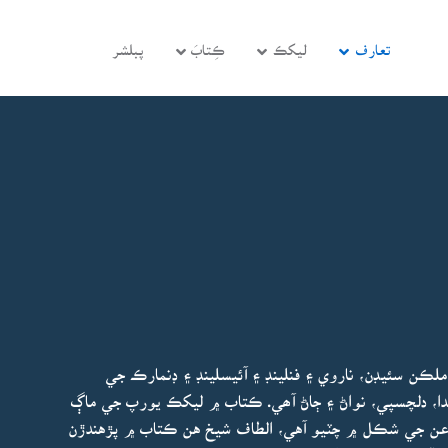
تعارف
ليکڪ
ڪِتابَ
پبلشر
ڪن سئيڊن، ناروي ۽ فنلينڊ ۽ آئيسلينڊ ۽ ڊنمارڪ جي
ا، دلچسپي، نواڻ ۽ ڄاڻ آھي. ڪتاب ۾ ليکڪ يورپ جي ماڳ
ن جي شڪل ۾ چٽيو آهي، الطاف شيخ هن ڪتاب ۾ پڙهندڙن