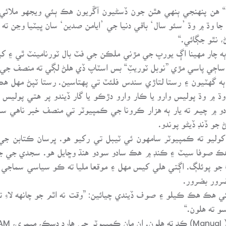
هن پنهنجي ٻنهي هٿن جون ڏسڻيون آڱريون هڪ ٻئي ويجهو ملائي اهو 
 جا وڌ ۾ وڌ ’سئو سال‘ باقي دنيا جي ’ايامن صدين‘ سان ڀيٽيا وڃن ته
، نٿو جڳائي.“
ندي (جتي ٻه چار مهينا اڳ يورپ جي مڙني ملڪن جي فٽ بال ٽورنامينٽ ٿي
ِ ساڄي پاسي مڙي ”نوبل ٽوريٽِ“ بس اسٽاپ ڏي هلڻ لڳي ته منصف جي 
ه گهٽيون ۽ رستا لتاڙي سندس فلئٽ تي پهتاسين. رستا ٽپڻ مهل هڪ
وڌ ۾ وڌ پوليس وارو يا ڪار وارو دڙڪو يا گار ڏيندو پر هتي پوليس
و ۾ چيم ته يار ٻه هزار ڪرونا جي ڪمپيوٽر تي منصف خبر ناهي سئو 
و ڏنڊ ڏيڻو پوندو.
ليو ته ڪمپيوٽر سامهون ئي ٽيبل تي رکيو هو. ڀرسان ڪتابن 
ڪ صوفا سيٽ ۽ ڪنڊ ۾ هڪ سادو سودو هنڌ وڇايل هو. سجدي جي جاءِ
َ جو پوئلڳ. اڳتي هلي کيس مهل ۽ موقعا مليا ته ڪو سياسي سماجي ا
ضرور بضرور.
ي هڪ هڪ ڪيلو ۽ صوف ڏيندي چيائين: ”وقت نه اٿم جو چانهه لاءِ 
و ته هلون.“
ي.“