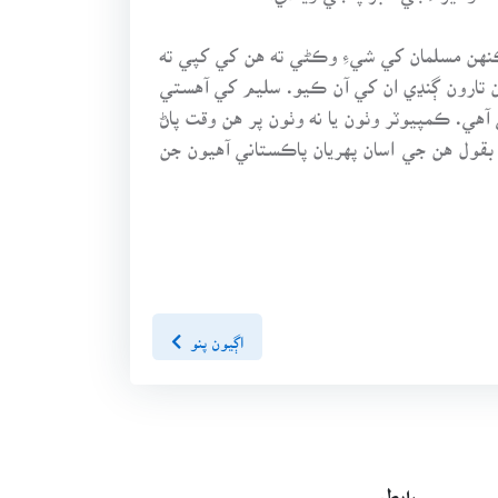
ڪنهن مسلمان کي شيءِ وڪڻي ته هن کي کپي ته
ن تارون ڳنڍي ان کي آن ڪيو. سليم کي آهستي
آهي. ڪمپيوٽر وٺون يا نه وٺون پر هن وقت پاڻ
و بقول هن جي اسان پهريان پاڪستاني آهيون جن
اڳيون پنو