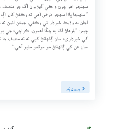
منهنجو اهو چوڻ ۽ ڪي گهڙيون اڳ جو منصف ج
” منهنجا ڀاءُ! منهجو فرض آهي ته وڪڻڻ کان 
اڃان به وڌيڪ خبردار ٿي وڪڻي، جيئن ائين نه
چيم: ”يارهاڻ ڦاٿا به چڱا آهيون. ڪراچيءَ جي 
کي خبرداريءَ سان ڳالهائڻ کپي نه ته منصف جا 
سان هن کي ڳالهائڻ جو موقعو مليو آهي.“
پويون پَنو