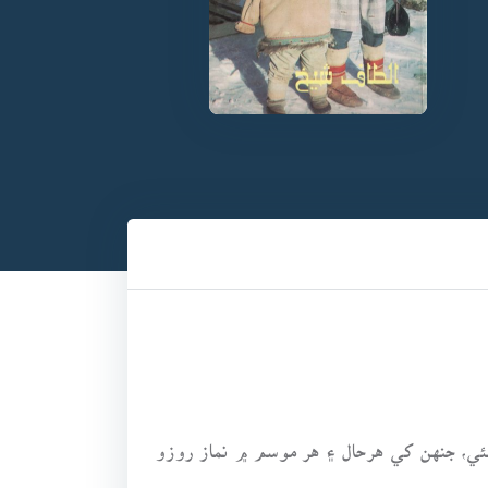
هئي، جنهن کي هرحال ۽ هر موسم ۾ نماز روزو