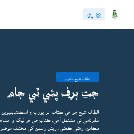
ڀاڱا
الطاف شيخ ڪارنر
جت برف پئي ٿي جام
الطاف شيخ جو ھي ڪتاب اتر يورپ ۽ اسڪئنڊينيوين مل
سفرنامي تي مشتمل آھي. ڪتاب جي ھر ليک ۾ مشاھد
مڪانن، رهڻي ڪھڻي، ريتن رسمن کي مختلف موضوع