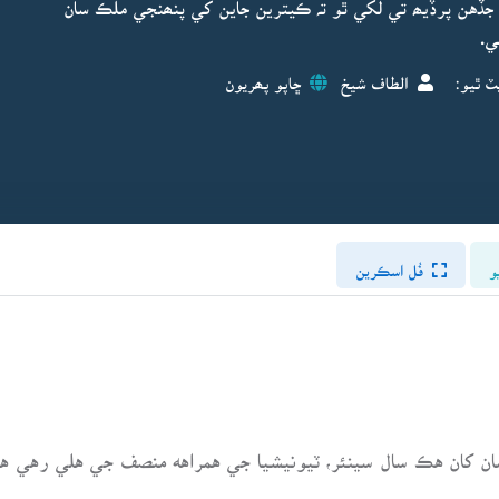
جڏهن پرڏيھ تي لکي ٿو تہ ڪيترين جاين کي پنھنجي ملڪ سان
هي.
ٽ ٿيو:
الطاف شيخ
ڇاپو پھريون
و
فُل اسڪرين
 اسان کان هڪ سال سينئر، ٽيونيشيا جي همراهه منصف جي هلي رهي 