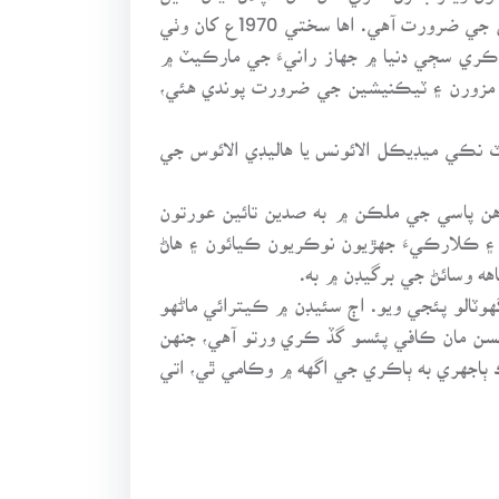
جاري آهي. اها ٻي ڳالهه آهي ته هاڻ هتي هميشه رهڻ ته پري جي ڳالهه، پر گهمڻ خاطر اچڻ لاءِ به ويزا ۽ ٻين اجازتنامن جي ضرورت آهي. اها سختي 1970ع کان وٺي
 ڪري سڄي دنيا ۾ جهاز رانيءَ جي مارڪيٽ ۾
 کي هر وقت ڌارين ملڪن جي مزورن ۽ ٽيڪنيشين جي ضرورت پوندي هئي،
ٽ نڪي ميڊيڪل الائونس يا هاليڊي الائوس جي
 هن پاسي جي ملڪن ۾ به صدين تائين عورتون
ي ۽ ڪلارڪيءَ جهڙيون نوڪريون ڪيائون ۽ هاڻ
ه وسائڻ جي برگيڊن ۾ به.
وٽالو پئجي ويو. اڄ سئيڊن ۾ ڪيترائي ماڻهو
سن مان ڪافي پئسو گڏ ڪري ورتو آهي، جنهن
 ٻاجهري به ٻاڪري جي اگهه ۾ وڪامي ٿي، اتي