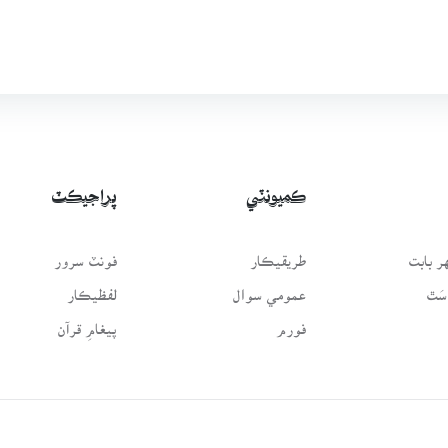
ڪميونٽي
پراجيڪٽ
 بابت
طريقيڪار
فونٽ سرور
سَٿ
عمومي سوال
لفظيڪار
فورم
پيغامِ قرآن
Developed 