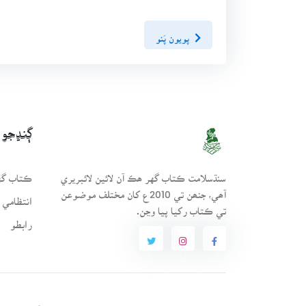
پويون پَنو
ڳنڍجو
سنڌسلامت ڪتاب گهر ھڪ آن لائين لائبريري
ڪتاب گهر
آھي، جنھن تي 2010ع کان مختلف موضوعن
انتظامي 
تي ڪتاب رکيا پيا وڃن.
رابطو
with ❤️ for all Sindhis. Build by
SindhSalamat
team