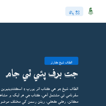
ڀاڱا
الطاف شيخ ڪارنر
جت برف پئي ٿي جام
الطاف شيخ جو ھي ڪتاب اتر يورپ ۽ اسڪئنڊينيوين مل
سفرنامي تي مشتمل آھي. ڪتاب جي ھر ليک ۾ مشاھد
مڪانن، رهڻي ڪھڻي، ريتن رسمن کي مختلف موضوع