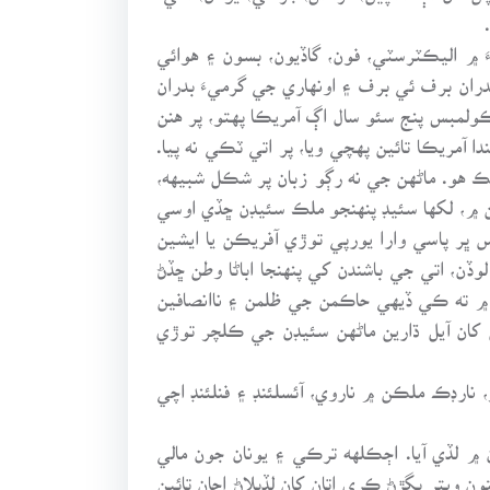
َ ۾ اليڪٽرسٽي، فون، گاڏيون، بسون ۽ هوائي
ران برف ئي برف ۽ اونهاري جي گرميءَ بدران
ولمبس پنج سئو سال اڳ آمريڪا پهتو، پر هنن
دا آمريڪا تائين پهچي ويا، پر اتي ٽڪي نه پيا.
ڪ هو. ماڻهن جي نه رڳو زبان پر شڪل شبيهه،
 ۾، لکها سئيڊ پنهنجو ملڪ سئيڊن ڇڏي اوسي
ڀر پاسي وارا يورپي توڙي آفريڪن يا ايشين
ڏن، اتي جي باشندن کي پنهنجا اباڻا وطن ڇڏڻ
۾ ته ڪي ڏيهي حاڪمن جي ظلمن ۽ ناانصافين
ن کان آيل ڌارين ماڻهن سئيڊن جي ڪلچر توڙي
آهن، جن کي نارڊڪ ( Nordic) ”اترادي“ چئي سگهجي ٿو، نارڊڪ ملڪن ۾ ناروي، آئسلئنڊ ۽ فنلئنڊ اچي
ن ۾ لڏي آيا. اڄڪلهه ترڪي ۽ يونان جون مالي
ن ويتر بگڙڻ ڪري اتان کان لڏپلاڻ اڃان تائين