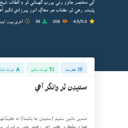
کي مختصر جائزو وٺي يورپ گهمائي ٿو ۽ الطاف شيخ 
ڀٽيندو رھي ٿو. ڪتاب جو مھاڳ انور پيرزادي لکيو آ
4.5/5.0
208
39
آخري ڀيرو اپڊي
فھرست
فونٽ سائيز
فونٽ مٽاي
سئيڊن ٿر وانگر آهي
صدين تائين سُئيڊ (سئيڊن جا باشندا) نه ڪيڏانه
ههڙي ملڪ ۾ ڪير اچي رهندو جتي برف ئي برف ل