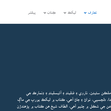
تعارف
ليکڪ
ڪِتابَ
پبلشر
ڪن سئيڊن، ناروي ۽ فنلينڊ ۽ آئيسلينڊ ۽ ڊنمارڪ جي
ا، دلچسپي، نواڻ ۽ ڄاڻ آھي. ڪتاب ۾ ليکڪ يورپ جي ماڳ
ن جي شڪل ۾ چٽيو آهي، الطاف شيخ هن ڪتاب ۾ پڙهندڙن