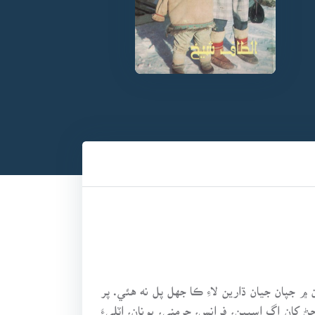
۾ جپان جيان ڌارين لاءِ ڪا جهل پل نه هئي. پر
ان اڳ اسپين، فرانس، جرمني، يونان، اٽليءَ