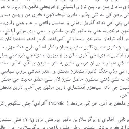
 ماحول ٻين يورپين توڙي ايشيائي ۽ آفريڪي ماڻهن لاءِ اوپرو نه هو.
باڻي وطن کي به نٿي ڇڏيو. ماڊرن ٽيڪنالاجيءَ ڪري هن ويهين صديء
ئي آهي نه ته گذريل زماني ۾ سئيڊن واقعي ٿر هو، جتي واريءَ بد
هن هوندي به هتي جا ماڻهو ڌارين ملڪن ۾ وڃي وري موٽي آيا ٿي. ڪ
 اڳ اتراهان سامونڊي رستا وٺي آئس لئنڊ، گرين لئنڊ، ڪئناڊا کان ٿين
 ٿي. ان ڪري صدين تائين سئيڊن جپان وانگر لساني طرح هڪ جهڙو مل
 اوڻهين صديءَ جي آخري سالن ۾ ۽ ويهين صديءَ جي شروعاتي سالن
 هليا ويا. پر ان عرصي تائين به ڪو سئيڊن ۾ لڏي نه آيو. سندس 
ءِ ٻي وڏي جنگ کانپوءِ ڪيترن ملڪن ۾ ايندڙ معاشي توڙي سياسي لو
 لاءِ ته ڪي ذهني سڪون حاصل ڪرڻ لاءِ، ڪي عشق محبت جي چڪر 
 سئيڊن جي ڏهه سيڪڙو آدمشماري ڌارين ماڻهن جي آهي. ڌارين ملڪ
آهن.
ڌارين ملڪن کان آيل ماڻهن ۾ گهڻا ماڻهو اتراهن ملڪن جا 
ناني، اطالوي ۽ يوگوسلاوين ماڻهو پورهئي مزوريءَ لاءِ هتي سئيڊ
ا ترڪ ۽ يوناني پنهنجي وطن هليا ويا آهن، پر يوگوسلاوين جون حالتو