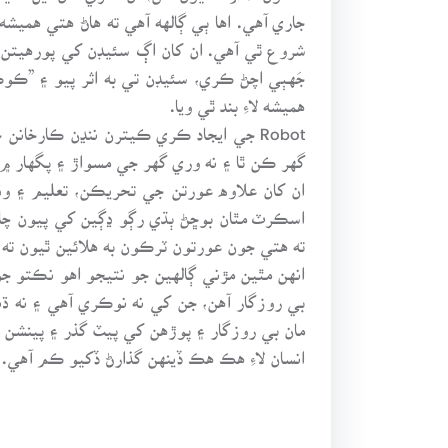
شروع ٿي آهي. ان کان اڳ سئيڊن کي پورهيتن 
هميشه لاءِ بند ٿي ويا.
Robot جي ايجاد ڪري ڪيترن ننڍن ڪارخا
گهر ڪن ٿا ۽ نه وري گهر جي مسواڙ ۽ پگهار ۾ و
ان کان علاوه عورتن جي تحريڪن، تعليم ۽ وڌ
اسڪرٽ مٿان بوڇڻ ٻڌي رڳو ڍڳين کي پيون چارو
ته هتي جون عورتون ٽرڪون به هلائين ٿيون ته
انهن مٿين مڙني ڳالهين جو نتيجو اهو نڪتو ج
بي روزگار آهن، جن کي نه نوڪري آهي ۽ نه 
مان بي روزگار ۽ پوڙهن کي پيٽ گذر ۽ پينشن 
انسان لاءِ هڪ هڪ ڏينهن گذارڻ ڏکيو ڪم آهي.