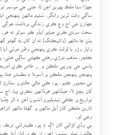
جهڙا سٺا ملڪ پهرين اچن ٿا، جتي جي موسم توڙي
ساڳي وقت ٿرين وانگر، سُئيڊ ماڻهن پنهنجي ا
جهازن جي اچ وڃ ڪري زندگي برداشت جوڳي ٿي پ
سخت سردي ڪري جياپو ايڏو ڪو سولو نه هو. تن
پٽن جا ماڻهو (وائيڪنگ) ته ان کان به گهڻو گهڻو
واپار وڙو يا ڦرلٽ ڪري پنهنجي وطن موٽي آيا
ڪلچر، مذهب توڙي رهڻي ڪهڻي ساڳي هئي. پوءِ
پاسي جي يورپي ملڪن ۾ _ خاص ڪري آمريڪا ڏي
پنهنجن پنهنجن ملڪن ۾ آسودا ۽ مطمئن هئا. پو
تي مجبور ڪيو. پوءِ ڪي مالي حالتون سڌارڻ
کان بچڻ لاءِ هيڏانهن هوڏانهن نڪري پيا. اڄ
تواريخ ۾ ڪافي تبديليون آنديون آهن ۽ اثر ڇڏيا 
وڃي ٿو.
ٻي وڏي لڙائي کان اڳ ۽ پوءِ ڪيترائي ترڪ، يو
حالتون تمام سٺيون آهن، ان ڪري اتان آيل ڪيتر