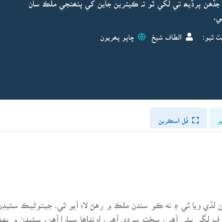
جڏهن پرڏيھ تي لکي ٿو تہ ڪيترين جاين کي پنھنجي ملڪ سان
هي.
ٽ ٿيو:
الطاف شيخ
ڇاپو پھريون
و
فُل اسڪرين
ن لڏي ويا ٿي ۽ نه ڪو سندن ملڪ ۾ رهڻ لاءِ آيو ٿي، جيتوڻيڪ سئيڊن 
ڳي پئي آهي، سخت سردي آهي، اونداها سيارا آهن. سئيڊن ۾ پهچڻ ک