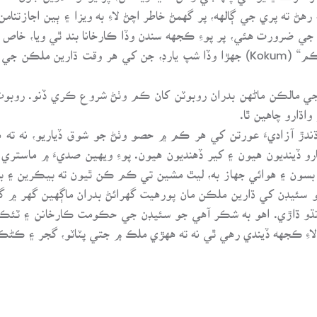
جي ضرورت هئي، پر پوءِ ڪجهه سندن وڏا ڪارخانا بند ٿي ويا، خاص
جَهٻي اچڻ ڪري، سئيڊن تي به اثر پيو ۽ ”ڪوڪم“ (Kokum) جهڙا وڏا شپ يارڊ، جن
نن جي مالڪن ماڻهن بدران روبوٽن کان ڪم وٺڻ شروع ڪري ڏنو. روبو
اڌارو چاهين ٿا.
ندڙ آزاديءَ عورتن کي هر ڪم ۾ حصو وٺڻ جو شوق ڏياريو، نه ته
 ڏينديون هيون ۽ کير ڏهنديون هيون. پوءِ ويهين صديءَ ۾ ماستر
 بسون ۽ هوائي جهاز به، ليٿ مشين تي ڪم ڪن ٿيون ته بيڪرين ۽ باه
و سئيڊن کي ڌارين ملڪن مان پورهيت گهرائڻ بدران ماڳهين گهر ۾ گه
ڌنڌو ڌاڙي. اهو به شڪر آهي جو سئيڊن جي حڪومت ڪارخانن ۽ ٽئڪ
لاءِ ڪجهه ڏيندي رهي ٿي نه ته ههڙي ملڪ ۾ جتي پٽاٽو، گجر ۽ ڪڻڪ