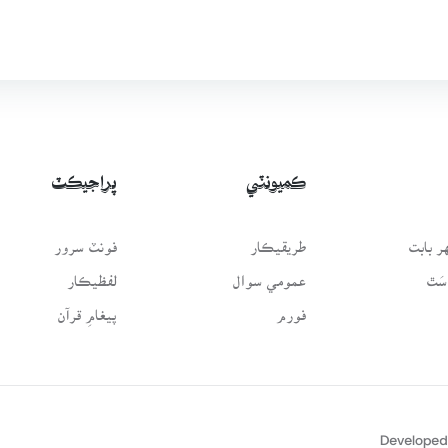
ڪميونٽي
پراجيڪٽ
 بابت
طريقيڪار
فونٽ سرور
سَٿ
عمومي سوال
لفظيڪار
فورم
پيغامِ قرآن
Developed 