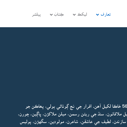
تعارف
ليکڪ
ڪِتابَ
پبلشر
اقرار پيرزادي جي ھن ڪتاب ۾ مختلف شخصيتن تي 56 خاڪا لکيل آھن. اقرار جي نج ڳوٺاڻي ٻولي، پھاڪن جو
يل ملاقاتون، سنڌ جي ريتن رسمن، ميلن ملاکڙن، ڀاڳين، چورن،
ن، سازندن، لطيف جي عاشقن، شاعرن، مولودين، سگهڙن، پوليس