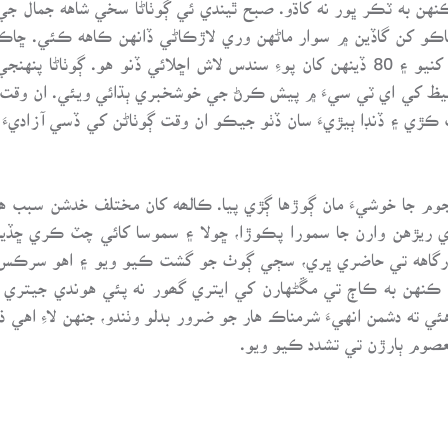
نهن به ٽڪر ڀور نه کاڌو. صبح ٿيندي ئي ڳوٺاڻا سخي شاهه جمال جي 
اڪو کن گاڏين ۾ سوار ماڻهن وري لاڙڪاڻي ڏانهن ڪاهه ڪئي. ڇا
سرويچ پيرزادي کي رهزنن ڪراچيءَ مان کنڀي کنيو ۽ 80 ڏينهن کان پوءِ سندس لاش اڇلائ
حفيظ کي اي ٽي سيءَ ۾ پيش ڪرڻ جي خوشخبري ٻڌائي ويئي. ان وقت
ڪڙي ۽ ڏنڊا ٻيڙيءَ سان ڏٺو جيڪو ان وقت ڳوٺاڻن کي ڏسي آزاديءَ جا
جوم جا خوشيءَ مان ڳوڙها ڳڙي پيا. ڪالھه کان مختلف خدشن سبب 
 ريڙهن وارن جا سمورا پڪوڙا، ڇولا ۽ سموسا کائي چٽ ڪري ڇڏيا.
درگاهه تي حاضري ڀري، سڄي ڳوٺ جو گشت ڪيو ويو ۽ اهو سرڪس 
۾ ڪنهن به ڪاڄ تي مڱڻهارن کي ايتري گھور نه پئي هوندي جيتري 
 ته دشمن انهيءَ شرمناڪ هار جو ضرور بدلو وٺندو، جنهن لاءِ اهي ذه
عصوم ٻارڙن تي تشدد ڪيو ويو.