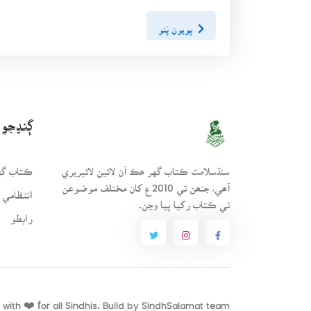
پويون پَنو
ڳنڍجو
سنڌسلامت ڪتاب گهر ھڪ آن لائين لائبريري
ڪتاب گهر
آھي، جنھن تي 2010ع کان مختلف موضوعن
انتظامي 
تي ڪتاب رکيا پيا وڃن.
رابطو
with ❤️ for all Sindhis. Build by
SindhSalamat
team