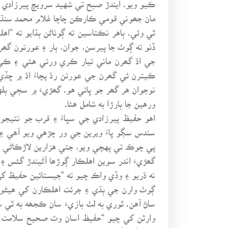
ڪيو ويو. ايندڙ صبح تي شهيد سرويچ پيرزادي جي
مان جھوني قومي ڪارڪن چاچا غلام محمد سنڌيء
ٿي وئي. ٻاهر نڪتاسين ته ڳوٺاڻن ٻڌايو ته “
ڏٺو ته ڳوٺ جا پيرسن، جوان، ٻار ۽ عورتون گھ
جي اڌ گھرن ماني تيار ڪري ورتي هئي ۽ ڪي ا
ڪيترن ئي گھرن جي عورتن رڌ پچاءُ اڌ ۾ ڇڏي 
نوجوان هر گھر جو ڀاتي هو. گھڙيءَ ۾ سڄي ٻل
ورهين جا ٻارڙا به شامل هئا.
اهو حفيظ پيرزادي جي سڀاءُ ۽ قرب جو نتيج
سندس سڳو ڀاءُ ويرين جي ور چڙهي ويو آهي ۽ ه
پي چوڪ تي پهچي ويو، جتي هزارين لاڙڪاڻي وا
گھڙيءَ اندر سوين اهلڪار ڳوڙها آڻيندڙ گئس 
نه ڌريو ۽ وڏي واڪ چيو ته “جيستائين حفيظ کي 
ڳوٺ وارن جي ٻڌي ۽ جرئت اهلڪارن کي هيڻو 
ساڻ آهن. ٿوري به لٺ بازيءَ سان ڪجھه به ٿي س
وارثن کي چيو “حفيظ اسان وٽ صحيح سلامت م