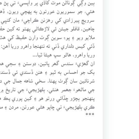
ٻين وڳي ڳوٺاڻن موٽ کاڌي پر واپسيءَ تي پڻ ڪ
هئي، جو سموريون عورتون به پهچي ويون، ڏه
چاهين. قافلو جيئن ئي لاڙڪاڻي پهتو ته کين 
ملايو ويو ۽ پوءِ سوين ڳوٺ وارن حفيظ کي هٿ 
ڏئي کيس دلداري ڏني ته تنهنجا واهرو وريا آهن:
وريا واهرو، هاڻو سڀ هيڻا ٿيا...
ان گھڙيءَ سندس گھر ڀاتين، دوستن ۽ سڄي ه
بک جو احساس به ٿيو ۽ هنن ڏسندي ئي ڏسندي
شرنائين سان ڳوٺ پهتا. سخي شاهه جمال جي 
جي ماڻھوءَ جھمر هنئي. ٻلهڙيجيءَ جي تاريخ 
پنهنجو ٻچڙو ڇڏائي ورتو هو ۽ کين پوري پڪ هئي
ڪري ٻلهڙيجيءَ تي ڇاپو هڻي عورتن، مردن ۽ م
***