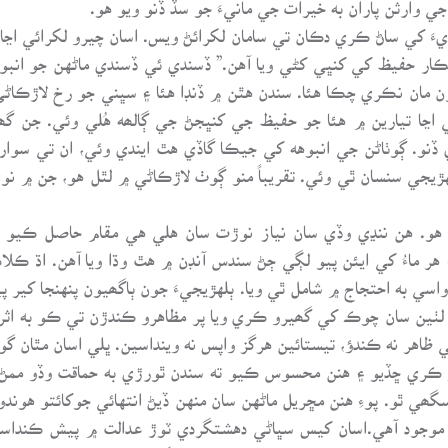
 وارثن پاران به خيرات جي مانيءَ جو سڏ ڏنو ويو هو.
َ کي ساڻ ڪري دڪان تي سامان لکرائڻ ويس. اسان چيرو لکرائي اڃا چ
اهلڪار حفيظ کي کنڀي کڻي ويا آهن.” ڏسندي ئي ڏسندي ماڻهن جو انب
رن مان نڪري چڪا هئا. سندن هٿن ۾ ڏنڊا هئا ۽ سڀني جو رخ لاڙڪاڻ
ڃا تيارين ۾ هئا جو حفيظ جي کنڀجڻ جي ڳالھه هُلي وئي. جن گھر
ڏنو. ڳوٺاڻن جي انبوهه کي جيڪا گاڏي هٿ ايندي وئي، ان تي سوار ٿ
هڙيجي سنسان ٿي وئي. تقريباً منو ڳوٺ لاڙڪاڻي ۾ لٿل هو، جن ۾ نو
و هو. هن ننڍي وڏي سان نياز نوڙت سان هلي هي مقام حاصل ڪيو 
ر ماءُ کي ايئن پيو لڳي ڄڻ سندس آنڊن ۾ هٿ وڌا ويا آهن. اڌ ڪلا
سي به احتجاج ۾ شامل ٿي ويا. ٻلهڙيجيءَ جون ٻاگھيون پنهنجا کير 
۽ لٺين سان چوڪ کي گھيرو ڪري ويا پر مظاهرو ڪندڙن تي ڪو به اث
ظاهر نه ڪندؤ، تيستائين هرگز واپس نه وينداسين. ڀلي اسان مٿان گو
ڪري ڇڏيو ۽ هنن محسوس ڪيو ته سندن ٿورڙي به حماقت وڏو ممڻ م
گھي ٿو. پوءِ هنن مڇريل ماڻهن سان منهن ڏيڻ انتهائي جوکائتو هوندو
وجود آهي.اسان کيس سڀاڻي دهشتگردي ٽوڙ عدالت ۾ پيش ڪنداسين.