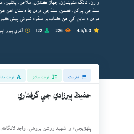
وارن، نانگ منڊيندڙن، جهاڙ ڪندڙن، ملاحن، پاتڻين،
سنڌ جي پوکن، فصلن، سنڌ جي دردن جا داستان آھن ھن
مردن ۽ ماين کي ھن ڪتاب ۾ منفرد نموني پيش ڪيو
4.5/5.0
226
122
آخري ڀيرو اپڊ
فھرست
فونٽ سائيز
فونٽ مٽاي
حفيظ پيرزادي جي گرفتاري
ٻلهڙيجيءَ ۾ شهيد روشن بروهي، واجد لانگاهه