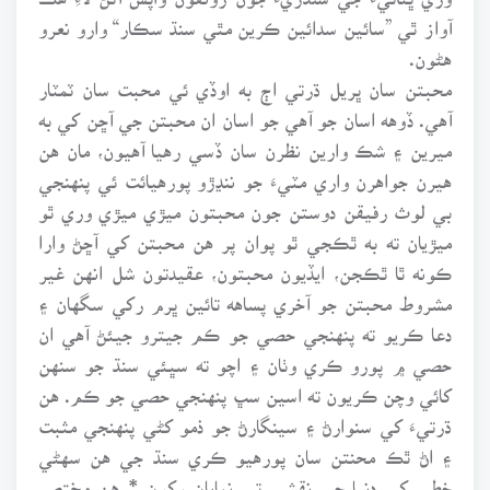
آواز ٿي ”سائين سدائين ڪرين مٿي سنڌ سڪار“ وارو نعرو
هڻون.
محبتن سان ڀريل ڌرتي اڄ به اوڏي ئي محبت سان ٽمٽار
آهي. ڏوهه اسان جو آهي جو اسان ان محبتن جي آڇن کي به
ميرين ۽ شڪ وارين نظرن سان ڏسي رهيا آهيون، مان هن
هيرن جواهرن واري مٽيءَ جو ننڍڙو پورهيائت ئي پنهنجي
بي لوث رفيقن دوستن جون محبتون ميڙي ميڙي وري ٿو
ميڙيان ته به ٿڪجي ٿو پوان پر هن محبتن کي آڇڻ وارا
ڪونه ٿا ٿڪجن، ايڏيون محبتون، عقيدتون شل انهن غير
مشروط محبتن جو آخري پساهه تائين ڀرم رکي سگهان ۽
دعا ڪريو ته پنهنجي حصي جو ڪم جيترو جيئڻ آهي ان
حصي ۾ پورو ڪري وٺان ۽ اچو ته سڀئي سنڌ جو سنهن
کائي وچن ڪريون ته اسين سڀ پنهنجي حصي جو ڪم. هن
ڌرتيءَ کي سنوارڻ ۽ سينگارڻ جو ذمو کڻي پنهنجي مثبت
۽ اڻ ٿڪ محنتن سان پورهيو ڪري سنڌ جي هن سهڻي
خطي کي دنيا جي نقشي تي نمايان رکون * هن مختصر