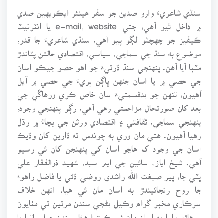
سنڌي شاعريءَ وارو صدين جو سفر هينئر ايڪويهين صدي
۾ داخل ٿيو آهي، جتي e-mail, website يا انٽرنيٽ
ڪيفيز جو چهچٽو لڳو پيو آهي، سنڌي شاعريءَ جا قدر،
موضوع به سنڌ جي سماجي، سياسي، اقتصادي حالتن پٽاندڙ
مٽبا آيا آهن. پنهنجي سنڌ ڌرتيءَ جو اهو حصو جيڪو اسان
جي حصي ۾ يا اسان جنهن ڀاڳن ڀريءَ جي حصي ۾ آيل
آهيون، تنهن جو بدقسمتيءَ سان خاص ڪري ورهاڱي جي
بعد کان صورتحال مزاحمتي رهي آهي، رڳو پنهنجي وجود،
پنهنجي سماجي، ثقافتي ۽ اقتصادي ورثن جي بچاءُ ۾ رڌل
رهيا آهيون. هتي مان وري به چوندس ته ڌارين کان وڌيڪ
اسان جي وجود ک هاڃو اسان کي پنهنجن کان ئي رسيو
آهي. شيخ اياز، سائين جي ايم سيد، شهيد ذوالفقار علي
ڀٽي جا، پير صبغت الله راشدي روضي ڌڻي يا فاضل راهوءَ
جا روح رنجائيندڙ به اسان مان ئي هيا. انهن خلاف
سرڪاري مخبر گواه وڪيل بڻجي سندن مرتين تي مٺايون
ورهائڻ وارا به اسان مان ئي ڪيترا هئا. سندن جيل ياترا يا