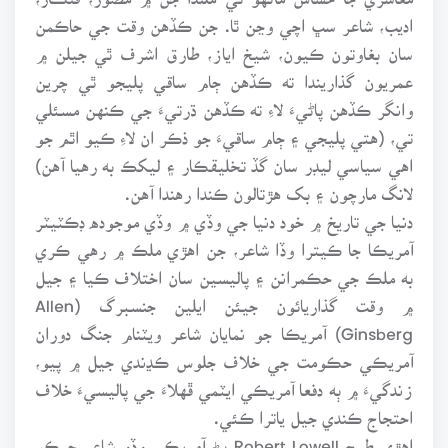
اديب، شاعر سڀ اچي وڃن ٿا. جن ڪڏهن وقت جي حاڪمن
سان بغاوتون ڪيون، شيخ اياز، طارق اشرف ٿي جيلن ۾
عمريون گذاريندا ته ڪڏهن ڄام ساقي پليجو ٿي چرين
وانگر ڪڏهن پاڻيءَ لاءِ ته ڪڏهن ڌرتيءَ جي ڪنهن مسئلي
تي، (هتي پليجي ۽ ڄام ساقيءَ جو ذڪر ان لاءِ ڪيو اٿم جو
اهي سياسي ليڊر سان گڏ تخليقڪار ۽ ليکڪ به رهيا آهن)
لانگ مارچون ۽ بک هڙتالون ڪندا رهندا آهن.
دنيا جي تاريخ ۾ خود دنيا جي وڏي ۾ وڏي موجوده ڊڪٽيٽر
آمريڪا جا ڪيترا وڏا شاعر، جن اهڙي ملڪ ۾ رهي ڪري
به ملڪ جي حڪمرانن ۽ پاليسين سان اختلاف ڪيا ۽ جيل
۾ وقت گذاريائون جيئن ايلين جنسبرگ (Allen
Ginsberg) آمريڪا جو نمايان شاعر ويٽنام جنگ دوران
آمريڪي حڪومت جي خلاف جلوس ڪڍندي جيل ۾ پيو،
زندگيءَ ۾ ٻه دفعا آمريڪي ايٽمي ڦهلاءَ جي پاليسيءَ خلاف
احتجاج ڪندي جيل ياترا ڪئي.
اهڙي طرح Robert Lowell پڻ آمريڪي وڏو شاعر جيڪو