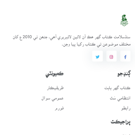
سنڌسلامت ڪتاب گهر ھڪ آن لائين لائبريري آھي، جنھن تي 2010ع کان
مختلف موضوعن تي ڪتاب رکيا پيا وڃن.
ڳنڍجو
ڪميونٽي
ڪتاب گهر بابت
طريقيڪار
انتظامي سَٿ
عمومي سوال
رابطو
فورم
پراجيڪٽ
فونٽ سرور