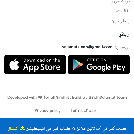
لفظيڪار
پيغامِ قرآن
رابطو
اي-ميل:
salamatsindh@gmail.com
Developed with ❤️ for all Sindhis. Build by
SindhSalamat
team
Privacy policy
Terms of use
ڪتاب گهر کي آف لائين ھلائڻ لاءِ ڪتاب گهر جي ائپليڪيشن
انسٽال
ڪريو
| ✖ ٻيھر نہ ڏيکاريو