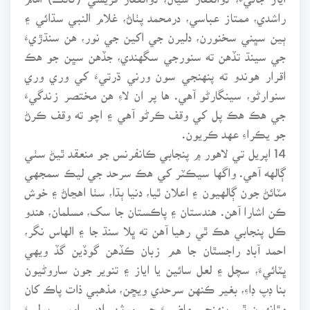
راشدي، ممتاز عباسي، درمحمد پٺاڻ، غلام النبي سڌائي ۽
ٻين سڀني سخنورن، دليرن جي اکين جي نور، هن سنڌڙيءَ
جي سينڌ تڏهن ته سنورجي سگهندي، جڏهن سڀن جو هڪ
اقرار هوندو ته پنهنجي سون ورني ڌرتيءَ کي وري وري
سنوارڻو، سينگارڻو آهي. ها پر ان لاءِ هن مختصر زندگيءَ
جي هڪ هڪ پل کي وقف ڪرڻو آهي ۽ اچو ته وقف ڪرڻ
جو يڪراءِ عهد ڪريون.
14 اپريل تي لاهور ۾ پنجابي ڪانفرنس جو منعقد ٿيڻ سٺي
ڳالهه آهي. واگها سيڪٽر کي هڪ سرحد جي ليڪ سمجهي
مٽائڻ جون ڳالهيون ۽ اعلان ٿيا، دنيا ٻڌا، سٺا اهڃاڻ ۽ خوش
ڪن اشارا آهن. هندستان ۽ پاڪستان جا سک، مسلمان، هندو
ڪل پنجابي هڪ ٿي رهيا آهن ته ڀلا سنڌ جا ۽ الهاس نگر،
احمد آباد راجسٿان جا هم زبان ڪڏهن گوڏين گڏ ويهي
ڀٽائيءَ، سچل ۽ لعل سائين يا اياز ۽ تنوير جون ساروڻيون
بنا ڊپ ڊاءِ، بغير ڪنهن سرحدي ويڇن، مذهبي ذات پاڪ کان
مٿانهون ٿي پنهنجي ماضيءَ جي ورثن، ادبي اوسر، ٻوليءَ