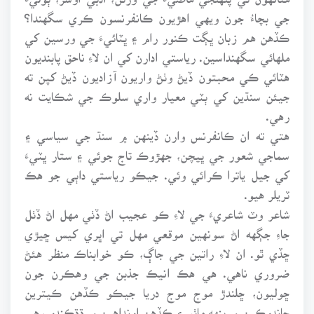
جي بچاءُ جون ويهي اهڙيون ڪانفرنسون ڪري سگهندا؟
ڪڏهن هم زبان ڀڳت ڪنور رام ۽ ڀٽائيءَ جي ورسين کي
ملهائي سگهنداسين. رياستي ادارن کي ان لاءِ ناحق پابنديون
هٽائي ڪي محبتون ڏيڻ وٺڻ واريون آزاديون ڏيڻ کپن ته
جيئن سنڌين کي ٻٽي معيار واري سلوڪ جي شڪايت نه
رهي.
هتي ته ان ڪانفرنس وارن ڏينهن ۾ سنڌ جي سياسي ۽
سماجي شعور جي ڀيچن، جهڙوڪ تاج جوئي ۽ ستار ڀٽيءَ
کي جيل ياترا ڪرائي وئي. جيڪو رياستي داٻي جو هڪ
ٽريلر هيو.
شاعر وٽ شاعريءَ جي لاءِ ڪو عجيب اڻ ڏٺي مهل اڻ ڏٺل
جاءِ جڳهه اڻ سونهين موقعي مهل تي اڀري کيس ڇيڙي
ڇڏي ٿو. ان لاءِ راتين جي جاڳ، ڪو خوابناڪ منظر هئڻ
ضروري ناهي. هي هڪ انيڪ جذبن جي وهڪرن جون
ڇوليون، ڇلندڙ موج موج دريا جيڪو ڪڏهن ڪيترين
چانڊوڪين ۾ بنهه ماٺو ۽ ڪڏهن اونداهين ۾ ڌڌڪندو رهي