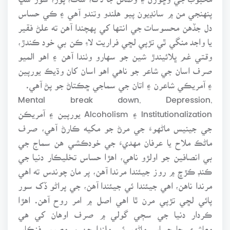
پنهنجي من ۾ سانڍيون پيو هلندو وتندو آهي ۽ ڪي حساس
دل جڏهن محسوسات جي انتها کي پهچندا آهن ته علڻ فقير
يا واجد منگي ٿي تڙپي لڇي فراريت لاءِ ڪن بي خود ڪندڙ،
وقتي غم ڀلائيندڙ شين جو سهارو وٺندا آهن ۽ اهو الميو
صرف اسان جي شاعر جو ناهي اهو اسان کان وڌيڪ يورپين
۽ آمريڪي شاعرن ۽ اتان جي سماجي ڇڪتاڻ جو پڻ آهي.
Mental break down, Depression,
Institutionalization ۽ Alcoholism يورپين ۽ آمريڪن
جي جينيس ماڻهوءَ جي مرڻ جو مکيه ڪارڻ آهي، صرف
ماڻڪ ملاح يا عرفان مهديءَ جي خودڪشي هن سماج جي
بي انصافين جو اولڙو ناهي، اهڙا حساس تخليڪار دنيا جي
ڪنڊ ڪڙڇ ۾ روز جيئندا مرندا آهن، پر مان چوندس ته اهي
مرندا ناهن، اهي جيئندا ئي جيئندا آهن، جي پراڻو ڏک سور
پائي لڇي تڙپي مرن ٿا اهي اصل ۾ امر روح آهن. اهڙا
ڪردار دنيا جي سڄي گولي ۾ صرف اوهان کي هي
معاشري جا حساس ماڻهو ئي ملندا جن ۾ مصور، فنڪار،