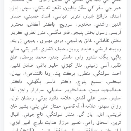
عمر جي سفر کي سڦل بڻايون، تڏهن ته ڀٽائي، سچل، اياز،
استاد، نارائڻ شيام، تنوير عباسي، امداد حسيني، حسام
الدين راشدي، مخدوم، سرويچ، ڊاڪٽر آڪاش، محترم
آريسر، رسول بخش پليجو، قادر مگسي، منور لغاري، ڪريم
بخش نظاماڻي، خالق جوڻيجي، دودي مهيري ، جيجي زرينه،
روبينه قريشي، عابده پروين، حنيف لاشاري، قمر ڀٽي، مائي
ڀاڳي، ڀڳت ڪنور رام، ماسٽر چندر، محمد يوسف، علڻ
فقير، آسي زميني، نثار کهڙي، حليم باغي، صادق فقير،
احمد سولنگي، منظور، برڪت ڀٽ، وفا ناٿنشاهيءَ، بيدل،
بيڪس، سميع بلوچ، ڊاڪٽر قاسم ٻگهئي، ڊاڪٽر
عبدالمجيد ميمڻ، عبدالڪريم سنديلي، سرفراز راڄڙ، آغا
سليم، حسن علي آفندي، علامه دائود پوٽي، رمضان نول،
رزاق سهتو، علامه آٰءِ آءِ قاضي، ممتاز علي ڀٽي، بشير خان
قريشي، ادل، اياز گل، منٺار سولنگي، تاج جوئي، اقبال
ترين، اسحاق راهي، نصير مرزا، هدايت بلوچ، امير ابڙي،
اياز جانيءَ، ذوالفقار سيال، ذوالفقار قريشي (گائڪ) امام