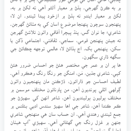
۾ به ڪرڻ گهرجي. ٻڌڻ ۾ معيار آڻڻو آهي ته لکڻ ۾ به،
لکڻ ۾ معيار ايندو ته ٻڌڻ ۾ ازخود پيدا ٿيندو. ان لاءِ
پنهنجون سوچون پنهنجا موضوع اسان کي به مٽائڻ گهرجن.
شاعريءَ جا نوان گس، پنڌ پيچرا آفاقي واٽون تلاشڻ گهرجن
ته جيئن پنهنجن قومي، سماجي، ثقافتي، اجتماعي ڏکن يا
سکن، پنهنجي بک، اڃ ٻڌائڻ لاءِ عالمي توجهه ڇڪائڻ جي
سگهه ڌاري سگهون.
ها پر ان ۾ عمر جي مختصر هئڻ جو احساس ضرور هئڻ
کپي. شاعري جذبن، مَن، امنگن جو رنگا رنگ وهڪرو آهي.
لطيف احساسن جو ڌارائون، ڌڙڪنن مان پنهنجيون واٽون
ڳولهي اٿلي پونديون آهن، من ڀاونائون مختلف موسمن ۾
مختلف ٻوليون ٻولينديون آهن، شاعر انهن کي سهيڙڻ جو
ڪم ڪندا آهن، شاعر جي اها سهيڙ سندس ادبي بئلنس ۾
جمع ٿيندي رهندي آهي. ان حساب سان هي منهنجي شاعري
جنهن ۾ غزل رنگ جي گهڻائي آهي. سهيڙي ”اڀ هيٺان
اڃارا گيت لڇن“ جي عنوان سان اوهان آڏو شاهه سائين جي