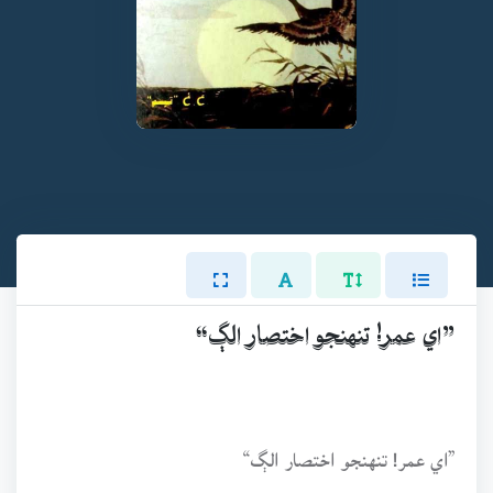
”اي عمر! تنهنجو اختصار الڳ“
”اي عمر! تنهنجو اختصار الڳ“