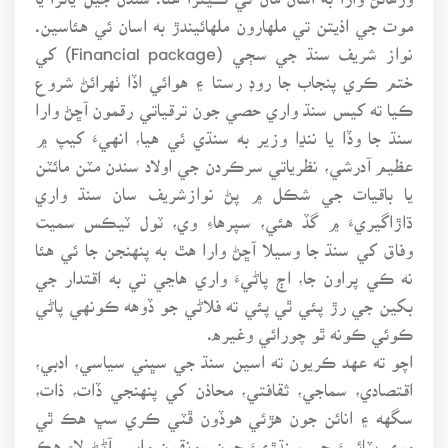
موت جي اذيتن تي ملهارون ملهائيندڙ به اسان ئي هئاسين.
نواز شريف سنڌ جي سڄي (Financial package) کي
ختم ڪري پنجاب جا روڊ رستا ۽ هوائي اڏا ٺهرائڻ شروع
ڪيا ته کيس سنڌ واري حصي جون ترقياتي رقمون آڇڻ وارا
سنڌ جا وڏا يا ننڍا وزير به سنڌي ئي هيا، انهيءَ کيپ ۾
عظيم آدرشي، نظرياتي سرڪردن جي اولاد سندن مٽن مائٽن
يا باقيات جي شڪل ۾ پڻ نوازشريف سان سنڌ واري
ڌاڙاگيريءَ ۾ گڏ هئي، سپرهاءِ وي، ٽول ٽيڪس سميت
وفاق کي سنڌ جا وسيلا آڇڻ وارا هٿ به پنهنجن جا ئي هئا
نه ڪي پراون جا، اڄ پاڻيءَ واري هاڃي تي به اقتدار جي
بکين جي رڙ پئي ٿي پئي ته فلاڻي جو ڏوهه ڪونهي پاڻي
ڪوئي ڪونه ٿو چورائي وغيره.
اچو ته عهد ڪريون ته اسين سنڌ جي سڀني سياسي، ادبي،
اقتصادي، سماجي، ثقافتي، محاذن کي پنهنجي ڏات، ذات،
سگهه ۽ انائن جون هڙئي هوڏون ڦٽي ڪري سڀ هڪ ٿي
وري ڀٽائيءَ جي سنڌڙيءَ جون رونقون واپس آڻڻ لاءِ هڪ