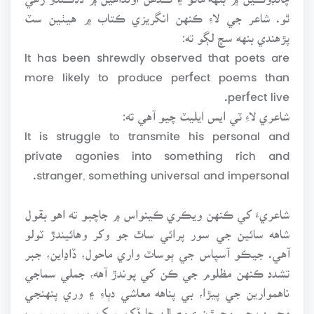
ٿو. شاعر جي لاءِ ڪنهن انگريزي ڪتاب ۾ هيٺين سٽ
پڙهندي بنهه سچ لڳو ته:
It has been shrewdly observed that poets are
more likely to produce perfect poems than
perfect live.
شاعري لاءِ ٽي ايس ايليٽ چيو آهي ته:
It is struggle to transmite his personal and
private agonies into something rich and
stranger, something universal and impersonal.
شاعريءَ کي ڪنهن ويڪري ڪينواس ۾ جاچبو ته اهو بقول
شاهه سائين جي سور پرائي ساٿ جو وکر وهائيندڙ ٽولو
آهي. جيڪو آسپاس جي ٻوساٽ واري ماحول، ڏاڍاين، جبر
تشدد ڪنهن مظلوم جي ڪن کي پوندڙ آهه، جملي سماجي
ناهموارين جي پيڙا، بي پناهه معاشي دٻاءِ ۽ وري پنهنجي
محبوب جي وڇوڙن ۽ وصالن جا ڏک، سک، پور، سور سڀ