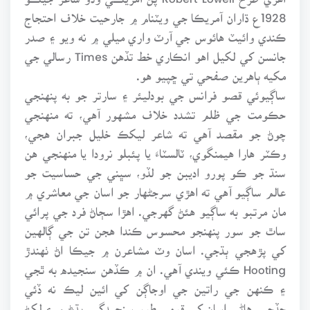
1928ع ڌاران آمريڪا جي ويٽنام ۾ جارحيت خلاف احتجاج
ڪندي وائيٽ هائوس جي آرٽ واري ميلي ۾ نه ويو ۽ صدر
جانسن کي لکيل اهو انڪاري خط تڏهن Times رسالي جي
مکيه ٻاهرين صفحي تي ڇپيو هو.
ساڳيوئي قصو فرانس جي بودليئر ۽ سارتر جو به پنهنجي
حڪومت جي ظلم تشدد خلاف مشهور آهي، ته منهنجي
چوڻ جو مقصد آهي ته شاعر ليکڪ خليل جبران هجي،
وڪٽر هارا هيمنگوي، ٽالسٽاءَ يا پئبلو نرودا يا منهنجي هن
سنڌ جو ڪو پورو اديبن جو لڏو، سڀني جي حساسيت جو
عالم ساڳيو آهي ته اهڙي سرجڻهار جو اسان جي معاشري ۾
مان مرتبو به ساڳيو هئڻ گهرجي. اهڙا سڄاڻ فرد جي پرائي
ساٿ جو سور پنهنجو محسوس ڪندا هجن تن جي ڳالهين
کي پڙهجي ٻڌجي. اسان وٽ مشاعرن ۾ جيڪا اڻ ٺهندڙ
Hooting ڪئي ويندي آهي. ان ۾ ڪڏهن سنجيده به ٿجي
۽ ڪنهن جي راتين جي اوجاڳن کي ائين ليڪ نه ڏئي
ڇڏجي. هاڻي اسان کي قومي طور سنجيدگي، ٻڌڻ ۾ ۽ لکڻ