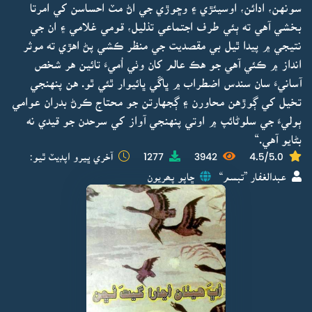
سونهن، ادائن، اوسيئڙي ۽ وڇوڙي جي اڻ مٽ احساسن کي امرتا
بخشي آهي ته ٻئي طرف اجتماعي تذليل، قومي غلامي ۽ ان جي
نتيجي ۾ پيدا ٿيل بي مقصديت جي منظر ڪشي پڻ اهڙي ته موثر
انداز ۾ ڪئي آهي جو هڪ عالم کان وٺي اُميءَ تائين هر شخص
آسانيءَ سان سندس اضطراب ۾ ڀاڱي ڀائيوار ٿئي ٿو. هن پنهنجي
تخيل کي ڳوڙهن محاورن ۽ ڳجهارتن جو محتاج ڪرڻ بدران عوامي
ٻوليءَ جي سلوڻائپ ۾ اوتي پنهنجي آواز کي سرحدن جو قيدي نه
بڻايو آهي.“
4.5/5.0
3942
1277
آخري ڀيرو اپڊيٽ ٿيو:
عبدالغفار ”تبسم“
ڇاپو پھريون