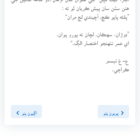
هنن سٽن سان پيش ڪريان ٿو ته :
”پلئه پايو ڪچ، آڇيندي لڄ مران“
”ڊوڙان، سهڪان، لڇان نه پورو پوان،
اي عمر تنهنجو اختصار الڳ.“
ع-غ تبسم
ڪراچي.
پويون پَنو
اڳيون پنو