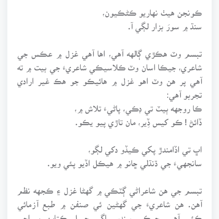
ڪونجن هيٺ نهاريو ڪڻڪيون،
سنڌ ۾ سورَ بزار لڳي آ.
تبسم وٽ هڪڙي ڳالهه آهي، اها آهي غزل ۾ عڪس جي
شاعري، جيڪا اسان وٽ ڪلاسيڪي شاعريءَ جي بيت ۾ ته
آهي پر هن وٽ اهو غزل ۾ هائيڪو جو هڪ غير ارادي
تجربو آهي:
ڪا روجهه ٻيٽ تي ڊڪي، پاڻيءَ تلاش ۾،
ڏائڻ ! ڪو کيس ڏِير، مان تاڙي پيو يڪو.
اڀ تي اڏامندڙ پکي ڪيڏو دکي لڳو،
سانجهيءَ جي ڌنڌلي ڇانو ۾ هيڪل اڏيو پئي ويو.
تبسم جي هن شاعراڻي ڳٽڪي ۾ گهڻا غزل ۽ ڪجهه نظم
آهن. هن شاعريءَ جي گهڻين ئي صنفن ۾ طبع آزمائي
ڪئي آهي، جيڪي سندس اڳي ڇپيل ڪتابن ۾ اچي