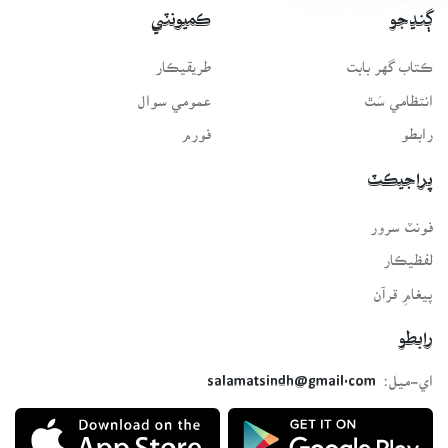
ڳنڍجو
ڪميونٽي
ڪتاب گهر بابت
طريقيڪار
انتظامي سَٿ
عمومي سوال
رابطو
فورم
پراجيڪٽ
فونٽ سرور
لفظيڪار
پيغامِ قرآن
رابطو
اي-ميل:
salamatsindh@gmail.com