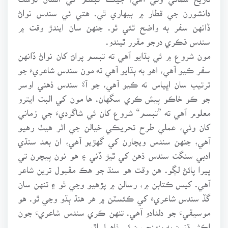
دانشورن جي قطار ۾ بيهاري ٿي. هتي ئي سندس نواڻ
ڏانهن سفر به واضح ٿئي ٿو. جنهن سان ايندڙ وقت ۾
سندس فڪري درجو مقرر ٿيندو.
مون شروع ۾ ئي ٻڌايو آهي ته تبسم پراڻ کان نواڻ ڏانهن
سفر ڪيو آهي، اهو به ٻڌايو آهي ته مون سندس شاعريءَ جو
ترتيب سان اڀياس نه ڪيو آهي، جو آءٌ سندس ذهني اوسر
جو ڪو خاڪو پيش ڪري سگهان. ها مون کي البت ايترو
معلوم آهي ته ”تبسم“ شروع کان ئي شاگرديءَ جي زماني
کان وٺي، عملي طرح تحريڪي خيالن جي اثر هيٺ رهيو
آهي، جنهن سندس ويچارن کي گهڙيو آهي، ان بعد سنڌي
ادبي سنگت سندس ذهن کي ٿيڙ ڏني ۽ هو نون پيچرن تي
پيرا پائڻ لڳو. هن وقت هو سنڌ جو هڪ مقبول ترين شاعر
آهي. کيس ڪتابن ۾، رسالن ۾ پڙهيو وڃي ٿو ۽ تنهن سان
گڏ سندس شاعريءَ کي ڪئسٽن ۾ هر هنڌ ٻڌو وڃي ٿو. هو
موسيقيءَ جو دلدادو آهي. تنهن ڪري سندس شاعريءَ جون
اڪثر ڌنون به پنهنجيون ئي ٺاهيل اٿس.