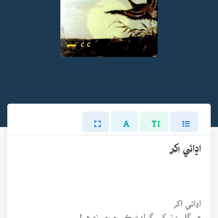
اڍائي اکر
اڍائي اکر
هر ڳليءَ توکي ڳولهڻ ڪو چرچو نه هو!