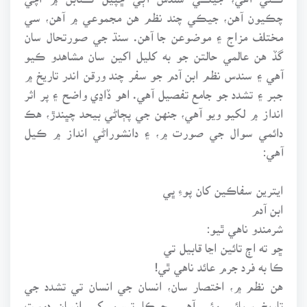
چڪيون آهن، جيڪي چند نظم هن مجموعي ۾ آهن، سي
مختلف مزاج ۽ موضوعن جا آهن. سنڌ جي صورتحال سان
گڏ هن عالمي حالتن جو به کليل اکين سان مشاهدو ڪيو
آهي ۽ سندس نظم ابن آدم جو سفر چند ورقن اندر تاريخ ۾
جبر ۽ تشدد جو جامع تفصيل آهي. اهو ڏاڍي واضح ۽ پر اثر
انداز ۾ لکيو ويو آهي، جنهن جي پڄاڻي بيحد چڀندڙ، هڪ
دائمي سوال جي صورت ۾، ۽ دانشوراڻي انداز ۾ ڪيل
آهي:
ايترين سفاڪين کان پوءِ ڀي
ابن آدم
شرمندو ناهي ٿيو:
ڇو ته اڄ تائين اڃا قابيل تي
ڪا به فرد جرم عائد ناهي ٿي!
هن نظم ۾، اختصار سان، انسان جي انسان تي تشدد جي
تاريخ سمائي وئي آهي، جيڪا تبسم کي انسان دوست