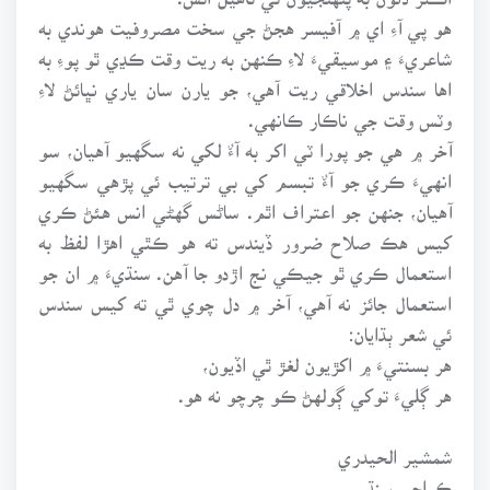
هو پي آءِ اي ۾ آفيسر هجڻ جي سخت مصروفيت هوندي به
شاعريءَ ۽ موسيقيءَ لاءِ ڪنهن به ريت وقت ڪڍي ٿو پوءِ به
اها سندس اخلاقي ريت آهي، جو يارن سان ياري نڀائڻ لاءِ
وٽس وقت جي ناڪار ڪانهي.
آخر ۾ هي جو پورا ٽي اکر به آءٌ لکي نه سگهيو آهيان، سو
انهيءَ ڪري جو آءٌ تبسم کي بي ترتيب ئي پڙهي سگهيو
آهيان، جنهن جو اعتراف اٿم. ساڻس گهڻي انس هئڻ ڪري
کيس هڪ صلاح ضرور ڏيندس ته هو ڪٿي اهڙا لفظ به
استعمال ڪري ٿو جيڪي نج اڙدو جا آهن. سنڌيءَ ۾ ان جو
استعمال جائز نه آهي، آخر ۾ دل چوي ٿي ته کيس سندس
ئي شعر ٻڌايان:
هر بسنتيءَ ۾ اکڙيون لغڙ ٿي اڏيون،
هر ڳليءَ توکي ڳولهڻ ڪو چرچو نه هو.
شمشير الحيدري
ڪراچي سنڌ