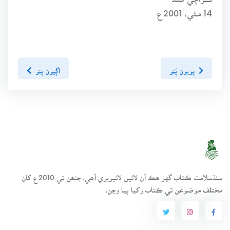
14 مئي، 2001ع
پويون پَنو
اڳيون پنو
سنڌسلامت ڪتاب گهر ھڪ آن لائين لائبريري آھي، جنھن تي 2010ع کان
مختلف موضوعن تي ڪتاب رکيا پيا وڃن.