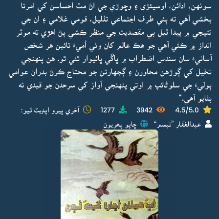
سونهن، ادائن، اوسيئڙي ۽ وڇوڙي جي اڻ مٽ احساسن کي امرتا
بخشي آهي ته ٻئي طرف اجتماعي تذليل، قومي غلامي ۽ ان جي
نتيجي ۾ پيدا ٿيل بي مقصديت جي منظر ڪشي پڻ اهڙي ته موثر
انداز ۾ ڪئي آهي جو هڪ عالم کان وٺي اُميءَ تائين هر شخص
آسانيءَ سان سندس اضطراب ۾ ڀاڱي ڀائيوار ٿئي ٿو. هن پنهنجي
تخيل کي ڳوڙهن محاورن ۽ ڳجهارتن جو محتاج ڪرڻ بدران عوامي
ٻوليءَ جي سلوڻائپ ۾ اوتي پنهنجي آواز کي سرحدن جو قيدي نه
بڻايو آهي.“
4.5/5.0
3942
1277
آخري ڀيرو اپڊيٽ ٿيو:
عبدالغفار ”تبسم“
ڇاپو پھريون