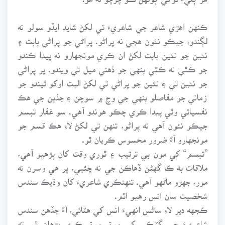
ڪنهن اهڙي شاعر جي شاعريءَ تي لکڻ شايد ايڏو سولو نه
لڳندو، جيڪو نئون هجي نه پراڻو. پراڻي جو پراڻي بابت ۽
نئين جو نئين بابت لکڻ ان ڪري مونجهارو نه پيدا ڪندو
جو ڪٿي نه ڪٿي ٻنهي جو ذهني ميل ٿي ويندو. پر پراڻي
جو نئين تي ۽ نئين جو پراڻي تي لکڻ البت اوکو ٿيندو جو
زماني جو مفاصلو ٻنهي جي وچ ۾ سوچن ۽ جذبن جي هڪ
نفسياتي وٿي پيدا ڪري چڪو هوندو آهي. سو غفار تبسم
جيڪو نئون آهي نه پراڻو، تنهن تي لکڻ لاءِ هڪ قسم جو
مونجهارو آءٌ ضرور محسوس ڪريان ٿو.
”تبسم“ کي مون بي ترتيب ۽ ٿوري وقت کان پڙهيو آهي،
ملاقات به ڪا گهڻن ڏهاڪن جي نه چئبي، پر هي وسرن نه
مور، جهڙو ماڻهو آهي. تنهنڪري شاعريءَ کان وڌيڪ سندس
شخصيت سان انس رهيو اٿم.
ڪجهه دير لاءِ ساڻس انهيءَ انس کي هٽائي، آءٌ جڏهن سندس
شاعريءَ جي ڳٽڪي کي ورق ورق ڪري پڙهان ٿو، ته