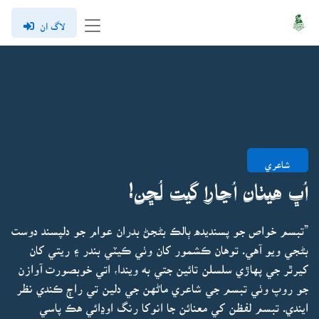
لاگ ان
شاعري
اُڀ هيٺان اُڃارا گيت لُڇن!
”تبسم خواص جو پسنديده ٻالڪ بڻجڻ بدران عوام جو دلپسند دوست
بڻجي ويو آهي. توهان ڪشمور کان وٺي ڪيٽي بندر ۽ ريتي کان
کيرٿر جي پهاڙي سلسلن تائين جتي به ويندا، اتي خوبصورت آوازن
جو روپ وٺي تبسم جي شاعري ماڻهن جي دلين تي راڄ ڪندي نظر
ايندي. تبسم لفظن کي معنائن جا انوکا رنگ اوڍائي هڪ پاسي