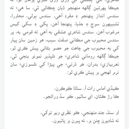
جيڪا پهرئين ڳالهه منهنجو ڌيان ڇڪائي ٿي، سا هيءَ ته
سندس انداز پنهنجو ۽ مفرد آهي، سندس ٻولي، محاورا،
تشبيهون سوچ ۽ جذبا، پنهنجا آهن. پکي ۽ سکي کيس
مرغوب آهن. سندس شاعري عشقي به آهي ته قومي به، پر
سندس محبوب جي مڪاني صفت سبب، هو زمين سان پيار
کي به محبوب جي چاهت جو حصو بڻائي پيش ڪري ٿو،
جيڪا ڳالهه روماني شاعريءَ جو دلپذير نمونو بنجي ٿي.
نعريبازيءَ بدران، هو ڌرتيءَ جي پيڙا کي دلسوزيءَ سان
نرم لهجي ۾ پيش ڪري ٿو:
ڪيڏي اماس رات آ، سناٽا ڪوڪرن،
ڪا رڙ ڪٿان، اي ساٿيو، ڪو سڏ ورائجو.
او سنڌ، جند منهنجي، ڪو نظري ويو توکي،
نه شاديون ڇنن ۾، نه پيرن ۾ پاٽيون.