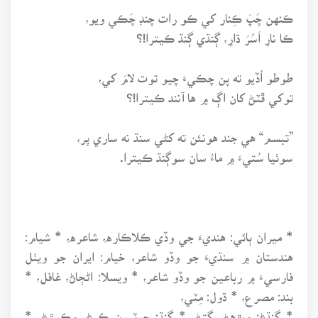
ڪنهن چَپَ ڪِنار کي ڪو رات چنڊ چَڪي ويو،
ڪا نارِ اَسُرَ ڌارِ، ڳنڌي ڳنڌ ڪيترا!؟
طوطو اُڏيو ته پن چڪيءَ چيو توت لامَ کي،
توکي ڦٽڻ کان اڳ ۾ ها آنند ڪيترا!؟
”تبسم“ هي جند هونئن ته کڻي سنڌ نه ساري پر،
سوٺيا سُتيءَ ۾ ماءُ سان سوڳنڌ ڪيترا.
* ميران ٻائي: هنديءَ جي وڏي ڪلاڪاره، شاعره، * شيام:
هندستان ۾ سنڌيءَ جو وڏو شاعر، خيام: ايران جو ويٺل
فارسيءَ ۾ رباعين جو وڏو شاعر، * ويسلا: اڻڄاڻ، غافل، *
بند: مصرع، * ڌول: مِٽي،
* ڳنڌڻ: ويڙهڻ، ڳتڻ، * ڳنڌ: چوٽيون ڪرڻ، وڪوڙڻ، *