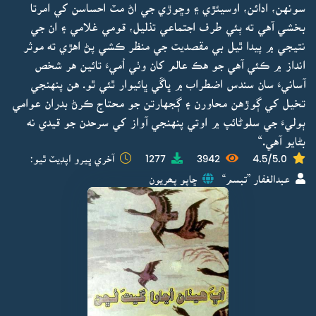
سونهن، ادائن، اوسيئڙي ۽ وڇوڙي جي اڻ مٽ احساسن کي امرتا
بخشي آهي ته ٻئي طرف اجتماعي تذليل، قومي غلامي ۽ ان جي
نتيجي ۾ پيدا ٿيل بي مقصديت جي منظر ڪشي پڻ اهڙي ته موثر
انداز ۾ ڪئي آهي جو هڪ عالم کان وٺي اُميءَ تائين هر شخص
آسانيءَ سان سندس اضطراب ۾ ڀاڱي ڀائيوار ٿئي ٿو. هن پنهنجي
تخيل کي ڳوڙهن محاورن ۽ ڳجهارتن جو محتاج ڪرڻ بدران عوامي
ٻوليءَ جي سلوڻائپ ۾ اوتي پنهنجي آواز کي سرحدن جو قيدي نه
بڻايو آهي.“
4.5/5.0
3942
1277
آخري ڀيرو اپڊيٽ ٿيو:
عبدالغفار ”تبسم“
ڇاپو پھريون