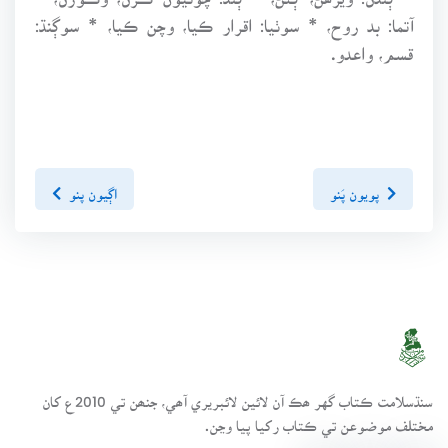
آتما: بد روح، * سوٺيا: اقرار ڪيا، وچن ڪيا، * سوڳنڌ:
قسم، واعدو.
پويون پَنو
اڳيون پنو
سنڌسلامت ڪتاب گهر ھڪ آن لائين لائبريري آھي، جنھن تي 2010ع کان
مختلف موضوعن تي ڪتاب رکيا پيا وڃن.