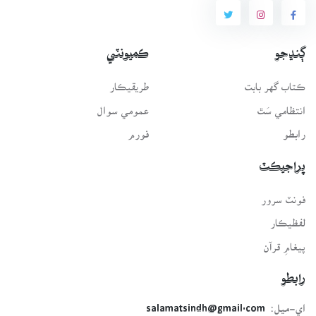
ڳنڍجو
ڪميونٽي
ڪتاب گهر بابت
طريقيڪار
انتظامي سَٿ
عمومي سوال
رابطو
فورم
پراجيڪٽ
فونٽ سرور
لفظيڪار
پيغامِ قرآن
رابطو
اي-ميل:
salamatsindh@gmail.com