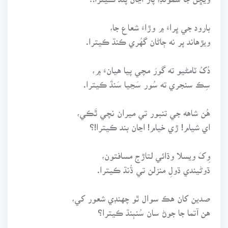
بارود جي ڀراءَ ۾ وڙاءَ شعاع جا،
ويڙهاند پر نه ڄاڻان گهُري ڪنڌ ڪيترا.
دُکُ ٽامڻيو ته گورَ مچي پيا هيانءَ ۾،
سِڪ سنجري ته سُور سَڃيا سَنڌَ ڪيترا.
هُن شاهه جي تنبور تي ميران نچي ٿَڪي،
اي شيام! ڙي خيام! اڃان بند ڪيترا!؟
وِکَ ويسلا وڌائي لتاڙج مسافتون،
ڌوڻيندي ڌولِ منزلن تي ڌُنڌ ڪيترا.
صدين کان هڪ سوال ٿو چهنڊي شعور کي،
هن آتما جا جوڻ سان سُنٻنڌ ڪيترا؟