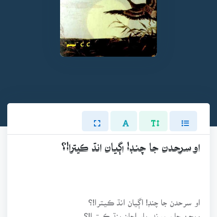
او سرحدن جا چنڊ! اڳيان انڌ ڪيترا!؟
او سرحدن جا چنڊ! اڳيان انڌ ڪيترا!؟
ويڇن جا سمونڊ، پار اڃان پنڌ ڪيترا!؟