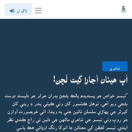
لاگ ان
شاعري
اُڀ هيٺان اُڃارا گيت لُڇن!
”تبسم خواص جو پسنديده ٻالڪ بڻجڻ بدران عوام جو دلپسند دوست
بڻجي ويو آهي. توهان ڪشمور کان وٺي ڪيٽي بندر ۽ ريتي کان
کيرٿر جي پهاڙي سلسلن تائين جتي به ويندا، اتي خوبصورت آوازن
جو روپ وٺي تبسم جي شاعري ماڻهن جي دلين تي راڄ ڪندي نظر
ايندي. تبسم لفظن کي معنائن جا انوکا رنگ اوڍائي هڪ پاسي